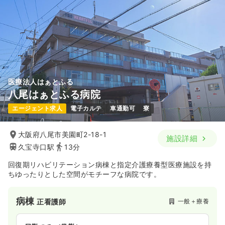
医療法人はぁとふる
八尾はぁとふる病院
エージェント求人
電子カルテ
車通勤可
寮
大阪府八尾市美園町2-18-1
施設詳細
久宝寺口駅
13分
回復期リハビリテーション病棟と指定介護療養型医療施設を持
ちゆったりとした空間がモチーフな病院です。
病棟
一般＋療養
正看護師