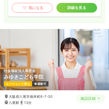
気になる
詳細を見る
社会福祉法人幸悠会
みゆきこども学院
エージェント求人
車通勤可
大阪府八尾市南本町6-7-30
施設詳細
八尾駅
13分