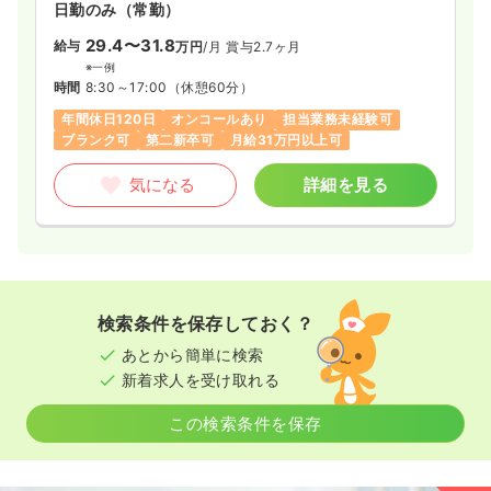
日勤のみ（常勤）
アの中核で働きたい方や、一人の利用者さまと継続的に向き合
い、状況に合わせた適切なケアを提供したいと考える方に適し
29.4〜31.8
給与
万円
/月
賞与2.7ヶ月
た環境です。
※一例
時間
8:30～17:00
（休憩60分）
年間休日120日
オンコールあり
担当業務未経験可
ブランク可
第二新卒可
月給31万円以上可
気になる
詳細を見る
検索条件を保存しておく？
あとから簡単に検索
新着求人を受け取れる
この検索条件を保存