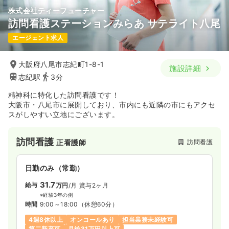
株式会社ティーフューチャー
訪問看護ステーションみらあ サテライト八尾
エージェント求人
大阪府八尾市志紀町1-8-1
施設詳細
志紀駅
3分
精神科に特化した訪問看護です！
大阪市・八尾市に展開しており、市内にも近隣の市にもアクセ
スがしやすい立地にございます。
訪問看護
訪問看護
正看護師
日勤のみ（常勤）
31.7
給与
万円
/月
賞与2ヶ月
※経験3年の例
時間
9:00～18:00
（休憩60分）
4週8休以上
オンコールあり
担当業務未経験可
第二新卒可
月給31万円以上可