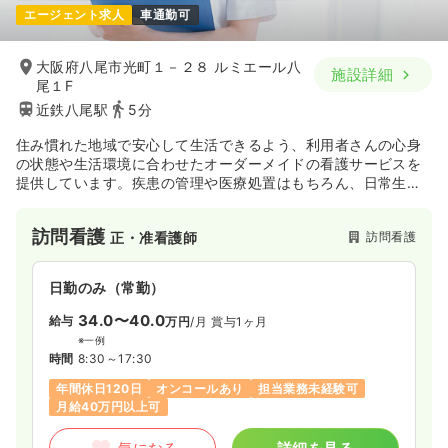
エージェント求人
車通勤可
大阪府八尾市光町１－２８ ルミエール八
施設詳細
尾１F
近鉄八尾駅
5分
住み慣れた地域で安心して生活できるよう、利用者さんの心身
の状態や生活環境に合わせたオーダーメイドの看護サービスを
提供しています。疾患の管理や医療処置はもちろん、日常生活
の援助や精神的なサポートまで幅広く対応しており、地域医療
に貢献しています。
訪問看護
訪問看護
正・准看護師
日勤のみ（常勤）
34.0〜40.0
給与
万円
/月
賞与1ヶ月
※一例
時間
8:30～17:30
年間休日120日
オンコールあり
担当業務未経験可
月給40万円以上可