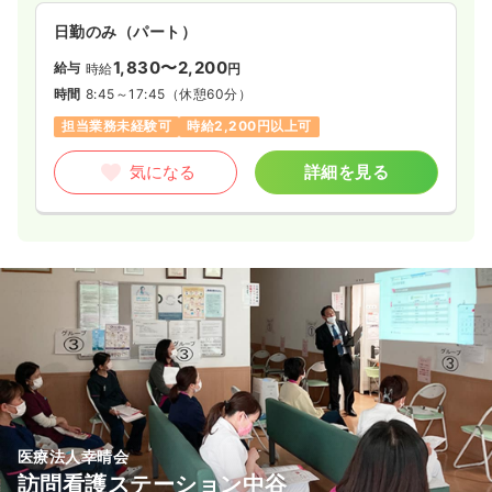
日勤のみ（パート）
1,830〜2,200
給与
時給
円
時間
8:45～17:45
（休憩60分）
担当業務未経験可
時給2,200円以上可
気になる
詳細を見る
医療法人幸晴会
訪問看護ステーション中谷