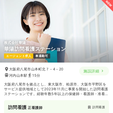
NEW
株式会社華陽
華陽訪問看護ステーション
エージェント求人
車通勤可
大阪府八尾市山本町北７－4－20
施設詳細
河内山本駅
15分
大阪府八尾市を拠点とし、東大阪市、柏原市、大阪市平野区を
サービス提供地域として2023年11月に事業を開始した訪問看護
ステーションです。経験年数5年以上の保健師・看護師・准看護
師の割合が100％となっており、経験豊富なスタッフが揃って
いる点が特徴です。主治医の指示のもと、要介護・要支援状態
訪問看護
訪問看護
正看護師
のご利用者様が居宅において自立した日常生活を営むことがで
きるよう療養生活の支援を行っており、ご自身の経験を活かし