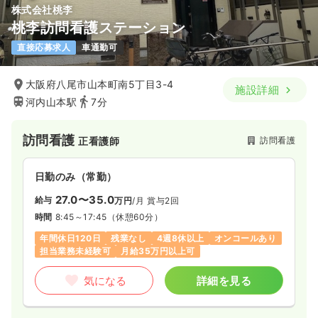
株式会社桃李
桃李訪問看護ステーション
直接応募求人
車通勤可
大阪府八尾市山本町南5丁目3-4
施設詳細
河内山本駅
7分
訪問看護
訪問看護
正看護師
日勤のみ（常勤）
27.0〜35.0
給与
万円
/月
賞与2回
時間
8:45～17:45
（休憩60分）
年間休日120日
残業なし
4週8休以上
オンコールあり
担当業務未経験可
月給35万円以上可
気になる
詳細を見る