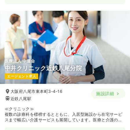
医療法人 中道会
中井クリニック近鉄八尾分院
エージェント求人
大阪府八尾市東本町3-4-16
施設詳細
近鉄八尾駅
≪クリニック≫
複数の診療科を標榜するとともに、入居型施設から在宅サービ
スまで幅広い介護サービスも展開しています。医療と介護の両
輪で東大阪市と八尾市に事業エリアを集中させ、地域に深く根