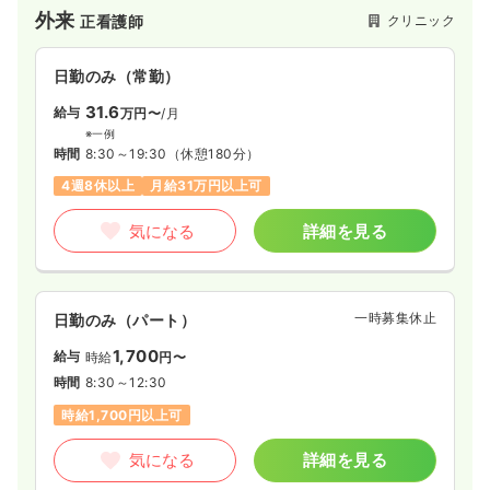
ざしたサービスで切れ目のないサポートを提供していることが
外来
クリニック
正看護師
強みです。2022年開院の新しいクリニックで、清潔な院内と新
しい設備が整っており、広々としたリハビリテーション室も備
えているため、専門スタッフと連携しながら患者様の機能回復
日勤のみ（常勤）
をサポートできる環境です。看護師業務は医師のサポートや患
者様のケアが中心となり、安全な採血・注射・点滴スキルを活
31.6
給与
万円〜
/月
かした丁寧な看護が実践できます。また、近鉄八尾駅から徒歩0
※一例
分とアクセスも良好で、患者様のプライバシーに配慮した設計
時間
8:30～19:30
（休憩180分）
も特徴です。
4週8休以上
月給31万円以上可
気になる
詳細を見る
一時募集休止
日勤のみ（パート）
1,700
給与
時給
円〜
時間
8:30～12:30
時給1,700円以上可
気になる
詳細を見る