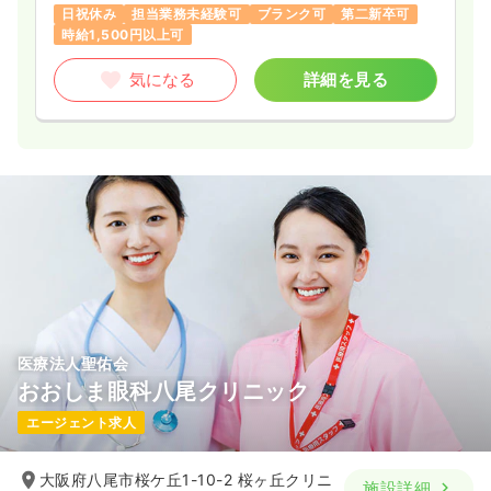
日祝休み
担当業務未経験可
ブランク可
第二新卒可
時給1,500円以上可
気になる
詳細を見る
医療法人聖佑会
おおしま眼科八尾クリニック
エージェント求人
大阪府八尾市桜ケ丘1-10-2 桜ヶ丘クリニ
施設詳細