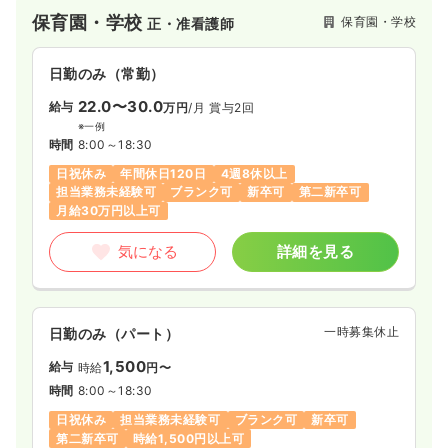
保育園・学校
保育園・学校
正・准看護師
日勤のみ（常勤）
22.0〜30.0
給与
万円
/月
賞与2回
※一例
時間
8:00～18:30
日祝休み
年間休日120日
4週8休以上
担当業務未経験可
ブランク可
新卒可
第二新卒可
月給30万円以上可
気になる
詳細を見る
一時募集休止
日勤のみ（パート）
1,500
給与
時給
円〜
時間
8:00～18:30
日祝休み
担当業務未経験可
ブランク可
新卒可
第二新卒可
時給1,500円以上可