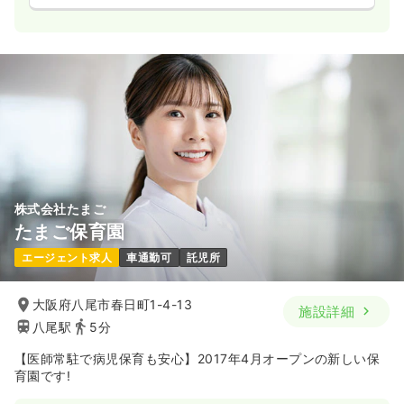
株式会社たまご
たまご保育園
エージェント求人
車通勤可
託児所
大阪府八尾市春日町1-4-13
施設詳細
八尾駅
5分
【医師常駐で病児保育も安心】2017年4月オープンの新しい保
育園です!