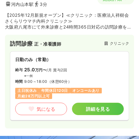
河内山本駅
3分
【2025年12月新規オープン】≪クリニック：医療法人祥樹会
さくらリウマチ内科クリニック≫
大阪府八尾市にて外来診療と24時間365日対応の訪問診療を行
う地域密着型クリニックです。外来では総合内科とリウマチの
両方に精通した専門医が総合的な視点で診療を行い、訪問診療
訪問診療
クリニック
正・准看護師
では精神科の医師も在籍してうつ病や認知症などの精神疾患に
も対応しています。複数の疾患を抱える患者様を総合的にサポ
ートできる体制が整っており、専門的な外来診療や幅広い症状
日勤のみ（常勤）
に対応する在宅医療に携わりながら地域医療に貢献したい方に
おすすめの施設です
25.0
給与
万円〜
/月
賞与2回
※一例
時間
9:00～18:00
（休憩60分）
土日祝休み
年間休日120日
オンコールあり
月給28万円以上可
気になる
詳細を見る