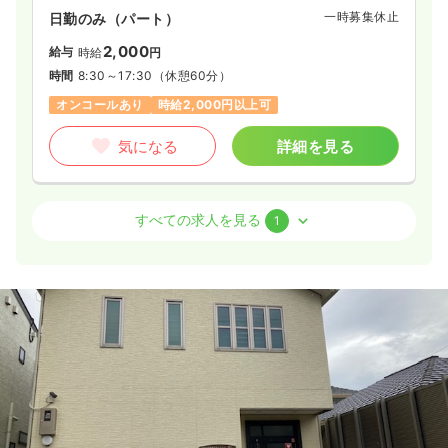
一時募集休止
日勤のみ（パート）
2,000
給与
時給
円
時間
8:30～17:30
（休憩60分）
オンコールあり
時給2,000円以上可
気になる
詳細を見る
訪問診療
訪問看護
正・准看護師
すべての求人を見る
1
日勤のみ（常勤）
33.5
給与
万円〜
/月
賞与1ヶ月
※一例
時間
8:30～17:30
（休憩60分）
日祝休み
4週8休以上
オンコールあり
月給33万円以上可
気になる
詳細を見る