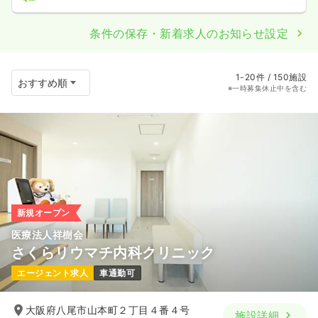
条件の保存・新着求人のお知らせ設定
1-20件 / 150施設
※一時募集休止中を含む
新規オープン
医療法人祥樹会
さくらリウマチ内科クリニック
エージェント求人
車通勤可
大阪府八尾市山本町２丁目４番４号
施設詳細