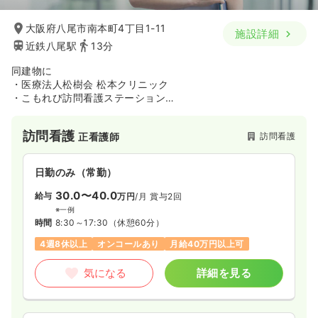
大阪府八尾市南本町4丁目1-11
施設詳細
近鉄八尾駅
13分
同建物に
・医療法人松樹会 松本クリニック
・こもれび訪問看護ステーション
・こもれびケアプランセンター
・看護小規模多機能型居宅介護（看多機）
訪問看護
訪問看護
正看護師
を併設しており、様々な専門職がダイレクトに情報共有を行え
る事が魅力です。
日勤のみ（常勤）
30.0〜40.0
給与
万円
/月
賞与2回
※一例
時間
8:30～17:30
（休憩60分）
4週8休以上
オンコールあり
月給40万円以上可
気になる
詳細を見る