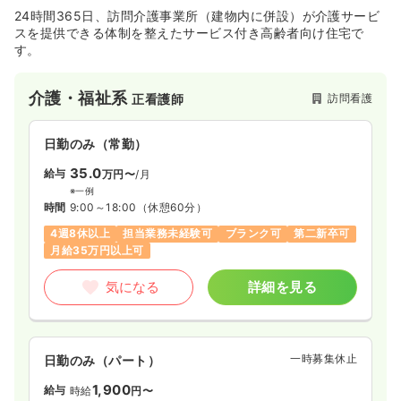
24時間365日、訪問介護事業所（建物内に併設）が介護サービ
スを提供できる体制を整えたサービス付き高齢者向け住宅で
す。
介護・福祉系
訪問看護
正看護師
日勤のみ（常勤）
35.0
給与
万円〜
/月
※一例
時間
9:00～18:00
（休憩60分）
4週8休以上
担当業務未経験可
ブランク可
第二新卒可
月給35万円以上可
気になる
詳細を見る
一時募集休止
日勤のみ（パート）
1,900
給与
時給
円〜