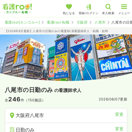
気になる
登録/ログイン
求人検索
メニュー
看護roo![カンゴルー]
看護roo! 転職
大阪府
八尾市
八尾市の日
【2026年8月最新】八尾市の日勤のみの看護師/准看護師求人・転職・給料
八尾市の日勤のみ
の看護師求人
246
2026/08/07
更新
全
件（150施設）
変更
大阪府八尾市
変更
日勤のみ