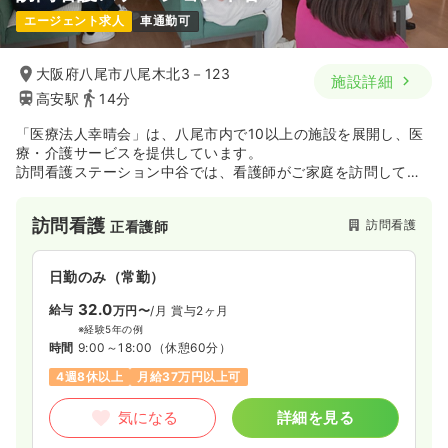
エージェント求人
車通勤可
大阪府八尾市八尾木北3－123
施設詳細
高安駅
14分
「医療法人幸晴会」は、八尾市内で10以上の施設を展開し、医
療・介護サービスを提供しています。
訪問看護ステーション中谷では、看護師がご家庭を訪問して、
病気や障害のために療養生活の支援を必要とされる方に看護サ
ービスの提供をしております。
訪問看護
訪問看護
正看護師
日勤のみ（常勤）
32.0
給与
万円〜
/月
賞与2ヶ月
※経験5年の例
時間
9:00～18:00
（休憩60分）
4週8休以上
月給37万円以上可
気になる
詳細を見る