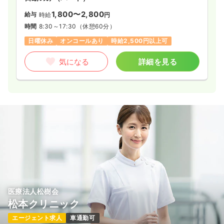
1,800〜2,800
給与
時給
円
時間
8:30～17:30
（休憩60分）
日曜休み
オンコールあり
時給2,500円以上可
気になる
詳細を見る
医療法人松樹会
松本クリニック
エージェント求人
車通勤可