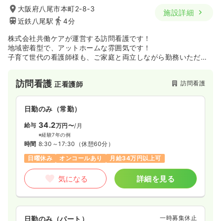
大阪府八尾市本町2-8-3
施設詳細
近鉄八尾駅
4分
株式会社共働ケアが運営する訪問看護です！
地域密着型で、アットホームな雰囲気です！
子育て世代の看護師様も、ご家庭と両立しながら勤務いただけ
ます！
訪問看護
訪問看護
正看護師
日勤のみ（常勤）
34.2
給与
万円〜
/月
※経験7年の例
時間
8:30～17:30
（休憩60分）
日曜休み
オンコールあり
月給34万円以上可
気になる
詳細を見る
一時募集休止
日勤のみ（パート）