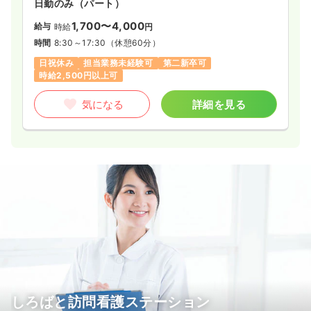
日勤のみ（パート）
1,700〜4,000
給与
時給
円
時間
8:30～17:30
（休憩60分）
日祝休み
担当業務未経験可
第二新卒可
時給2,500円以上可
気になる
詳細を見る
しろばと訪問看護ステーション