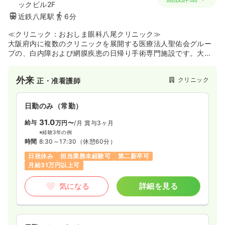
ックビル2F
近鉄八尾駅
6分
≪クリニック：おおしま眼科八尾クリニック≫
大阪府内に複数のクリニックを展開する医療法人聖佑会グルー
プの、白内障および網膜疾患の日帰り手術専門施設です。大学
病院と同等以上の最新の手術設備を備え、白内障や眼形成手
術、近視矯正（ICL）、網膜硝子体手術などの高度な医療を提供
外来
クリニック
正・准看護師
しています。国内外から多くの紹介を受けており、英語や中国
語でのインバウンド患者対応も行っているのが特徴です。ま
た、国内外の医師へ向けた手術指導や見学の受け入れを積極的
日勤のみ（常勤）
に行っており、最新の手術技術や専門的な眼科医療に触れなが
ら働くことができる施設です。
31.0
給与
万円〜
/月
賞与3ヶ月
※経験3年の例
時間
8:30～17:30
（休憩60分）
日祝休み
担当業務未経験可
第二新卒可
月給31万円以上可
気になる
詳細を見る