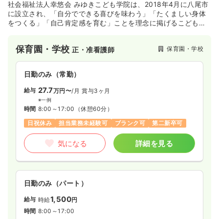
社会福祉法人幸悠会 みゆきこども学院は、2018年4月に八尾市
に設立され、「自分でできる喜びを味わう」「たくましい身体
をつくる」「自己肯定感を育む」ことを理念に掲げるこども学
院です。0歳児から就学前までのお子様を対象に、広い教室スペ
ースで楽しく探求できる環境を提供。一人ひとりの個性を尊重
保育園・学校
保育園・学校
正・准看護師
し、専門性と意欲の高い教職員が、子どもたちの成長をサポー
トします。
日勤のみ（常勤）
27.7
給与
万円〜
/月
賞与3ヶ月
※一例
時間
8:00～17:00
（休憩60分）
日祝休み
担当業務未経験可
ブランク可
第二新卒可
気になる
詳細を見る
日勤のみ（パート）
1,500
給与
時給
円
時間
8:00～17:00