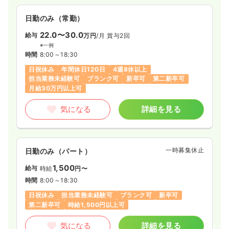
日勤のみ（常勤）
22.0〜30.0
給与
万円
/月
賞与2回
※一例
時間
8:00～18:30
日祝休み
年間休日120日
4週8休以上
担当業務未経験可
ブランク可
新卒可
第二新卒可
月給30万円以上可
気になる
詳細を見る
一時募集休止
日勤のみ（パート）
1,500
給与
時給
円〜
時間
8:00～18:30
日祝休み
担当業務未経験可
ブランク可
新卒可
第二新卒可
時給1,500円以上可
気になる
詳細を見る