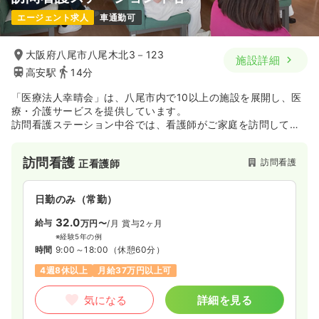
エージェント求人
車通勤可
大阪府八尾市八尾木北3－123
施設詳細
高安駅
14分
「医療法人幸晴会」は、八尾市内で10以上の施設を展開し、医
療・介護サービスを提供しています。
訪問看護ステーション中谷では、看護師がご家庭を訪問して、
病気や障害のために療養生活の支援を必要とされる方に看護サ
ービスの提供をしております。
訪問看護
訪問看護
正看護師
日勤のみ（常勤）
32.0
給与
万円〜
/月
賞与2ヶ月
※経験5年の例
時間
9:00～18:00
（休憩60分）
4週8休以上
月給37万円以上可
気になる
詳細を見る