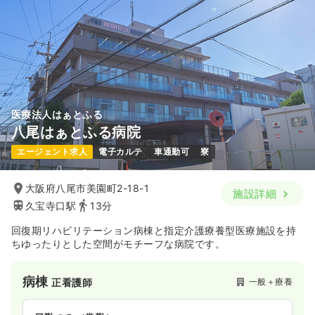
医療法人はぁとふる
八尾はぁとふる病院
エージェント求人
電子カルテ
車通勤可
寮
大阪府八尾市美園町2-18-1
施設詳細
久宝寺口駅
13分
回復期リハビリテーション病棟と指定介護療養型医療施設を持
ちゆったりとした空間がモチーフな病院です。
病棟
一般＋療養
正看護師