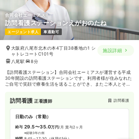
合同会社エーミアス
訪問看護ステーションえがおのたね
エージェント求人
車通勤可
大阪府八尾市北木の本4丁目38番地の1 シ
施設詳細
ャトレコートC101号
八尾駅
8分
【訪問看護ステーション】合同会社エーミアスが運営する平成
30年開設の訪問看護ステーションです。利用者様が住みなれた
ご自宅で笑顔で療養生活を送ることができ、またご本人とその
ご家族様が安心して生活ができるよう、丁寧で思いやりのある
看護を心がけてサービスを提供しています。
訪問看護
訪問看護
正看護師
日勤のみ（常勤）
29.5〜35.0
給与
万円
/月
賞与2ヶ月
※経験3年の例
時間
8:45～17:30
（休憩45分）