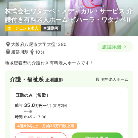
株式会社ワタナベ・メディカル・サービス 介
護付き有料老人ホーム ビハーラ・ワタナベⅡ
エージェント求人
車通勤可
大阪府八尾市大字大窪1380
施設詳細
服部川駅
10分
地域密着型の介護付き有料老人ホームです！
介護・福祉系
有料老人ホーム
正看護師
日勤のみ（常勤）
35.0
給与
万円〜
/月
賞与2回
※一例
時間
8:45～17:00
4週8休以上
月給35万円以上可