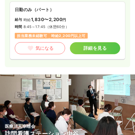
日勤のみ（パート）
1,830〜2,200
給与
時給
円
時間
8:45～17:45
（休憩60分）
担当業務未経験可
時給2,200円以上可
気になる
詳細を見る
医療法人幸晴会
訪問看護ステーション中谷