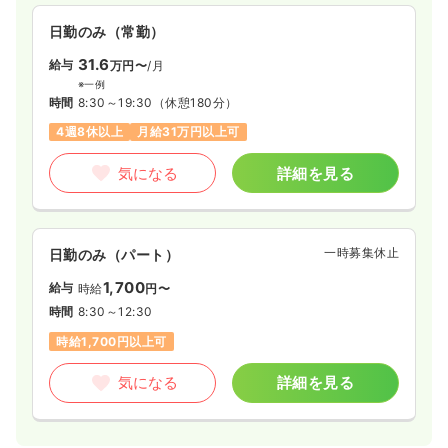
しい設備が整っており、広々としたリハビリテーション室も備
えているため、専門スタッフと連携しながら患者様の機能回復
日勤のみ（常勤）
をサポートできる環境です。看護師業務は医師のサポートや患
者様のケアが中心となり、安全な採血・注射・点滴スキルを活
31.6
給与
万円〜
/月
かした丁寧な看護が実践できます。また、近鉄八尾駅から徒歩0
※一例
分とアクセスも良好で、患者様のプライバシーに配慮した設計
時間
8:30～19:30
（休憩180分）
も特徴です。
4週8休以上
月給31万円以上可
気になる
詳細を見る
一時募集休止
日勤のみ（パート）
1,700
給与
時給
円〜
時間
8:30～12:30
時給1,700円以上可
気になる
詳細を見る