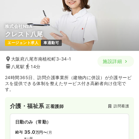
株式会社NSA
クレスト八尾
エージェント求人
車通勤可
大阪府八尾市南植松町3-34-1
施設詳細
八尾駅
14分
24時間365日、訪問介護事業所（建物内に併設）が介護サービ
スを提供できる体制を整えたサービス付き高齢者向け住宅で
す。
介護・福祉系
訪問看護
正看護師
日勤のみ（常勤）
35.0
給与
万円〜
/月
※一例