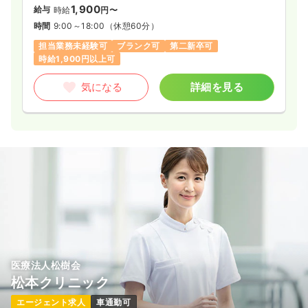
1,900
給与
時給
円〜
時間
9:00～18:00
（休憩60分）
担当業務未経験可
ブランク可
第二新卒可
時給1,900円以上可
気になる
詳細を見る
医療法人松樹会
松本クリニック
エージェント求人
車通勤可