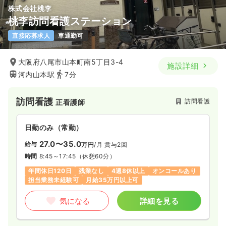
株式会社桃李
桃李訪問看護ステーション
直接応募求人
車通勤可
大阪府八尾市山本町南5丁目3-4
施設詳細
河内山本駅
7分
訪問看護
訪問看護
正看護師
日勤のみ（常勤）
27.0〜35.0
給与
万円
/月
賞与2回
時間
8:45～17:45
（休憩60分）
年間休日120日
残業なし
4週8休以上
オンコールあり
担当業務未経験可
月給35万円以上可
気になる
詳細を見る