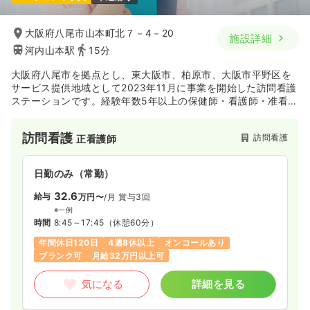
大阪府八尾市山本町北７－4－20
施設詳細
河内山本駅
15分
大阪府八尾市を拠点とし、東大阪市、柏原市、大阪市平野区を
サービス提供地域として2023年11月に事業を開始した訪問看護
ステーションです。経験年数5年以上の保健師・看護師・准看護
師の割合が100％となっており、経験豊富なスタッフが揃って
いる点が特徴です。主治医の指示のもと、要介護・要支援状態
訪問看護
訪問看護
正看護師
のご利用者様が居宅において自立した日常生活を営むことがで
きるよう療養生活の支援を行っており、ご自身の経験を活かし
て地域の方々をサポートしたい方にオススメの施設です。
日勤のみ（常勤）
32.6
給与
万円〜
/月
賞与3回
※一例
時間
8:45～17:45
（休憩60分）
年間休日120日
4週8休以上
オンコールあり
ブランク可
月給32万円以上可
気になる
詳細を見る