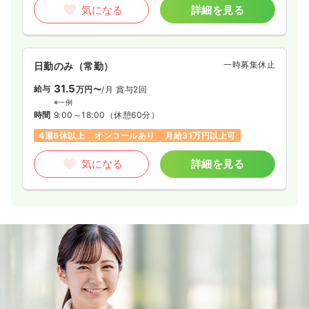
気になる
詳細を見る
一時募集休止
日勤のみ（常勤）
31.5
給与
万円〜
/月
賞与2回
※一例
時間
9:00～18:00
（休憩60分）
4週8休以上
オンコールあり
月給31万円以上可
気になる
詳細を見る