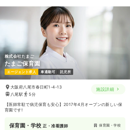
株式会社たまご
たまご保育園
エージェント求人
車通勤可
託児所
大阪府八尾市春日町1-4-13
施設詳細
八尾駅
5分
【医師常駐で病児保育も安心】2017年4月オープンの新しい保
育園です!
保育園・学校
保育園・学校
正・准看護師