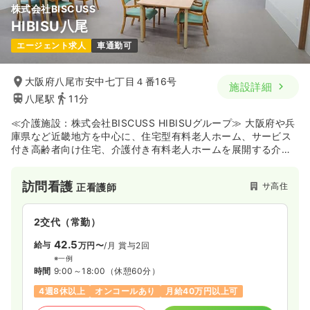
株式会社BISCUSS
HIBISU八尾
エージェント求人
車通勤可
大阪府八尾市安中七丁目４番16号
施設詳細
八尾駅
11分
≪介護施設：株式会社BISCUSS HIBISUグループ≫ 大阪府や兵
庫県など近畿地方を中心に、住宅型有料老人ホーム、サービス
付き高齢者向け住宅、介護付き有料老人ホームを展開する介護
事業グループです。提携クリニックとの連携に加え、24時間体
制の訪問看護師が常駐しているため、医療的なバックアップ体
訪問看護
サ高住
正看護師
制が整っています。ご入居者様の「生活の継続性」や「意志の
尊重」を大切にした温かいケアを提供しており、高齢者福祉に
深く携わりたい方や、医療と介護の連携を学びたい看護師さん
2交代（常勤）
におすすめの施設です。
42.5
給与
万円〜
/月
賞与2回
※一例
時間
9:00～18:00
（休憩60分）
4週8休以上
オンコールあり
月給40万円以上可