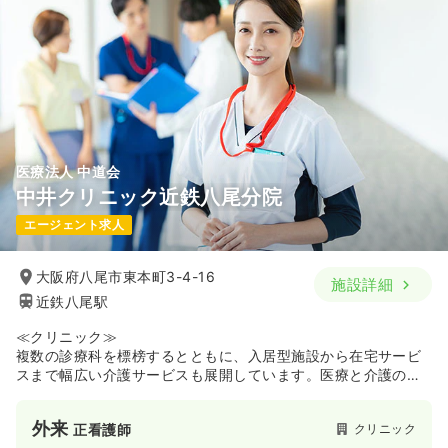
医療法人 中道会
中井クリニック近鉄八尾分院
エージェント求人
大阪府八尾市東本町3-4-16
施設詳細
近鉄八尾駅
≪クリニック≫
複数の診療科を標榜するとともに、入居型施設から在宅サービ
スまで幅広い介護サービスも展開しています。医療と介護の両
輪で東大阪市と八尾市に事業エリアを集中させ、地域に深く根
ざしたサービスで切れ目のないサポートを提供していることが
外来
クリニック
正看護師
強みです。2022年開院の新しいクリニックで、清潔な院内と新