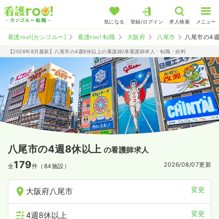
気になる
登録/ログイン
求人検索
メニュー
看護roo![カンゴルー]
看護roo! 転職
大阪府
八尾市
八尾市の4
【2026年8月最新】八尾市の4週8休以上の看護師/准看護師求人・転職・給料
八尾市の4週8休以上
の看護師求人
179
2026/08/07
更新
全
件（84施設）
変更
大阪府八尾市
変更
4週8休以上