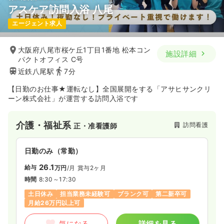
アスケア訪問入浴 八尾
エージェント求人
大阪府八尾市桜ケ丘1丁目1番地 松本コン
施設詳細
パクトオフィス C号
近鉄八尾駅
7分
【日勤のお仕事★運転なし】全国展開をする「アサヒサンクリ
ーン株式会社」が運営する訪問入浴です
介護・福祉系
訪問看護
正・准看護師
日勤のみ（常勤）
26.1
給与
万円
/月
賞与2ヶ月
時間
8:30～17:30
土日休み
担当業務未経験可
ブランク可
第二新卒可
月給26万円以上可
気になる
詳細を見る