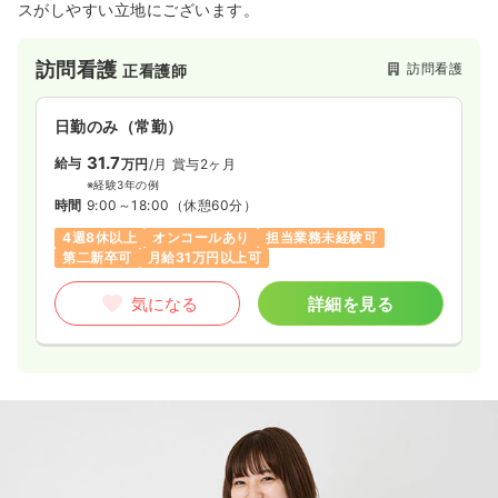
スがしやすい立地にございます。
訪問看護
訪問看護
正看護師
日勤のみ（常勤）
31.7
給与
万円
/月
賞与2ヶ月
※経験3年の例
時間
9:00～18:00
（休憩60分）
4週8休以上
オンコールあり
担当業務未経験可
第二新卒可
月給31万円以上可
気になる
詳細を見る