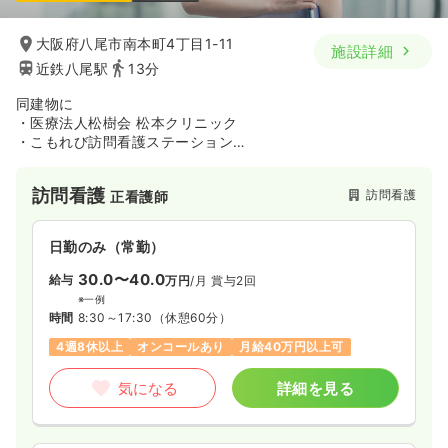
大阪府八尾市南本町4丁目1-11
施設詳細
近鉄八尾駅
13分
同建物に
・医療法人松樹会 松本クリニック
・こもれび訪問看護ステーション
・こもれびケアプランセンター
・看護小規模多機能型居宅介護（看多機）
訪問看護
訪問看護
正看護師
を併設しており、様々な専門職がダイレクトに情報共有を行え
る事が魅力です。
日勤のみ（常勤）
30.0〜40.0
給与
万円
/月
賞与2回
※一例
時間
8:30～17:30
（休憩60分）
4週8休以上
オンコールあり
月給40万円以上可
気になる
詳細を見る