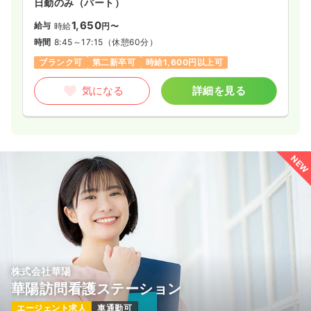
日勤のみ（パート）
1,650
給与
時給
円〜
時間
8:45～17:15
（休憩60分）
ブランク可
第二新卒可
時給1,600円以上可
気になる
詳細を見る
NEW
株式会社華陽
華陽訪問看護ステーション
エージェント求人
車通勤可