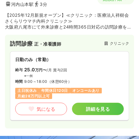
河内山本駅
3分
【2025年12月新規オープン】≪クリニック：医療法人祥樹会
さくらリウマチ内科クリニック≫
大阪府八尾市にて外来診療と24時間365日対応の訪問診療を行
う地域密着型クリニックです。外来では総合内科とリウマチの
両方に精通した専門医が総合的な視点で診療を行い、訪問診療
訪問診療
クリニック
正・准看護師
では精神科の医師も在籍してうつ病や認知症などの精神疾患に
も対応しています。複数の疾患を抱える患者様を総合的にサポ
ートできる体制が整っており、専門的な外来診療や幅広い症状
日勤のみ（常勤）
に対応する在宅医療に携わりながら地域医療に貢献したい方に
おすすめの施設です
25.0
給与
万円〜
/月
賞与2回
※一例
時間
9:00～18:00
（休憩60分）
土日祝休み
年間休日120日
オンコールあり
月給28万円以上可
気になる
詳細を見る