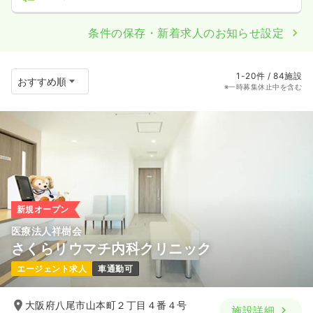
条件の保存・新着求人のお知らせ設定
1-20件 / 84施設
※一時募集休止中を含む
新規オープン
医療法人祥樹会
さくらリウマチ内科クリニック
エージェント求人
車通勤可
大阪府八尾市山本町２丁目４番４号
施設詳細