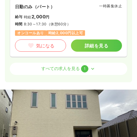
一時募集休止
日勤のみ（パート）
2,000
給与
時給
円
時間
8:30～17:30
（休憩60分）
オンコールあり
時給2,000円以上可
気になる
詳細を見る
訪問診療
訪問看護
正・准看護師
すべての求人を見る
1
日勤のみ（常勤）
33.5
給与
万円〜
/月
賞与1ヶ月
※一例
時間
8:30～17:30
（休憩60分）
日祝休み
4週8休以上
オンコールあり
月給33万円以上可
気になる
詳細を見る