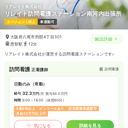
リアレイト株式会社
リレイト訪問看護ステーション南河内出張所
エージェント求人
車通勤可
大阪府八尾市刑部4丁目301
施設詳細
恩智駅
12分
リアレイト株式会社が運営する訪問看護ステーションです♪
訪問看護
訪問看護
正看護師
日勤のみ（常勤）
32.3
給与
万円
/月
賞与64.0万円
時間
9:00～18:00
（休憩60分）
4週8休以上
オンコールあり
担当業務未経験可
月給32万円以上可
気になる
詳細を見る