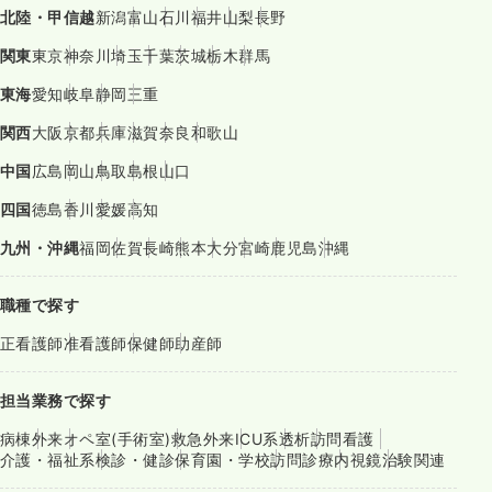
北陸・甲信越
新潟
富山
石川
福井
山梨
長野
関東
東京
神奈川
埼玉
千葉
茨城
栃木
群馬
東海
愛知
岐阜
静岡
三重
関西
大阪
京都
兵庫
滋賀
奈良
和歌山
中国
広島
岡山
鳥取
島根
山口
四国
徳島
香川
愛媛
高知
九州・沖縄
福岡
佐賀
長崎
熊本
大分
宮崎
鹿児島
沖縄
職種で探す
正看護師
准看護師
保健師
助産師
担当業務で探す
病棟
外来
オペ室(手術室)
救急外来
ICU系
透析
訪問看護
介護・福祉系
検診・健診
保育園・学校
訪問診療
内視鏡
治験関連