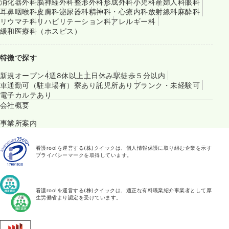
消化器外科
脳神経外科
整形外科
形成外科
小児科
産婦人科
眼科
耳鼻咽喉科
皮膚科
泌尿器科
精神科・心療内科
放射線科
麻酔科
リウマチ科
リハビリテーション科
アレルギー科
緩和医療科（ホスピス）
特徴で探す
新規オープン
4週8休以上
土日休み
駅徒歩５分以内
車通勤可（駐車場有）
寮あり
託児所あり
ブランク・未経験可
電子カルテあり
会社概要
事業所案内
看護roo!を運営する(株)クイックは、個人情報保護に取り組む企業を示す
プライバシーマークを取得しています。
看護roo!を運営する(株)クイックは、適正な有料職業紹介事業者として厚
生労働省より認定を受けています。