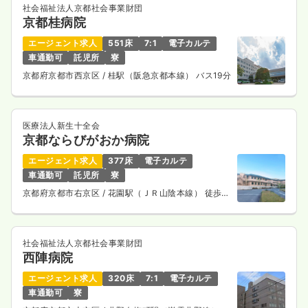
社会福祉法人京都社会事業財団
京都桂病院
エージェント求人
551床
7:1
電子カルテ
救急外来
一般病院
正看護師
車通勤可
託児所
寮
京都府京都市西京区
/ 桂駅（阪急京都本線） バス19分
2交代（常勤）
31.4
給与
万円
/月
賞与84.3万円
※経験3年の例
医療法人新生十全会
時間
8:30～17:00
（休憩60分）
京都ならびがおか病院
4週8休以上
担当業務未経験可
ブランク可
第二新卒可
エージェント求人
377床
電子カルテ
月給37万円以上可
車通勤可
託児所
寮
気になる
詳細を見る
京都府京都市右京区
/ 花園駅（ＪＲ山陰本線） 徒歩8
分
社会福祉法人京都社会事業財団
外来
西陣病院
一般病院
正看護師
エージェント求人
320床
7:1
電子カルテ
一時募集休止
日勤のみ（常勤）
車通勤可
寮