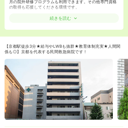
月の院外研修プログラムも利用できます。その他専門資格
の取得も応援してくださる環境です。
≪中途入職者へも手厚いフォローがあります≫
続きを読む
◆新卒、経験者、ブランクのある方、スキルアップを目指
す方、それぞれに適した研修カリキュラムが組まれます。
また各部署1名の教育担当者を配置しており、チーム全体で
教育を行います。
◆中途入職者に対してはチェックリストを活用したり、チ
【京都駅徒歩3分★給与やLWBも抜群★教育体制充実★人間関
ューター制度もあるため、経験が浅い方や未経験の配属で
係も◎】京都を代表する民間救急病院です！
も安心★入職者アンケートからも手厚い指導体制が好評で
す。
◆入職後1週間、2週間、1ヶ月後と定期的に師長面談を行
っており、入職後のフォローも徹底しています。
≪ライフワークバランスも充実≫
◆急性期病院ですが、残業は一桁～10時間程度と少なめで
す。人員配置を基準より手厚く行い、また電子カルテも最
新のものに入れ替え業務効率化を図るなど、できるだけ残
業を少なくするよう環境を整え、職員の負担を減らしてい
ます。
◆研修、勉強会はすべて時間内で行い、会議や研修の時間
も短縮するなど、できるだけ効率化を図っています。
◆年間休日112日、有給消化率81％、8連休取得可能！部長