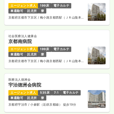
一時募集休止
日勤のみ（常勤）
エージェント求人
199床
電子カルテ
車通勤可
託児所
寮
28.3
給与
万円〜
/月
賞与86.6万円〜
京都府京都市下京区
/ 梅小路京都西駅（ＪＲ山陰本
※経験3年の例
線） 徒歩10分
時間
8:30～17:00
（休憩60分）
日祝休み
4週8休以上
担当業務未経験可
ブランク可
第二新卒可
月給34万円以上可
社会医療法人健康会
京都南病院
気になる
詳細を見る
エージェント求人
199床
電子カルテ
車通勤可
託児所
寮
京都府京都市下京区
/ 梅小路京都西駅（ＪＲ山陰本
線） 徒歩10分
一時募集休止
2交代（常勤）
32.0
給与
万円〜
/月
賞与86.6万円〜
医療法人徳洲会
※経験3年の例
宇治徳洲会病院
時間
8:30～17:00
（休憩60分）
エージェント求人
535床
7:1
電子カルテ
日祝休み
4週8休以上
担当業務未経験可
ブランク可
第二新卒可
月給37万円以上可
車通勤可
託児所
寮
京都府宇治市
/ 小倉駅（近鉄京都線） 徒歩19分
気になる
詳細を見る