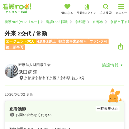
気になる
登録/ログイン
求人検索
メニュー
看護roo![カンゴルー]
看護roo! 転職
京都府
京都市
京都市下京
外来
2交代 / 常勤
エージェント求人
4週8休以上
担当業務未経験可
ブランク可
第二新卒可
医療法人財団康生会
施設情報
武田病院
京都府京都市下京区 / 京都駅 徒歩3分
2026/06/02 更新
正看護師
一時募集休止
お問い合わせください
勤務時間