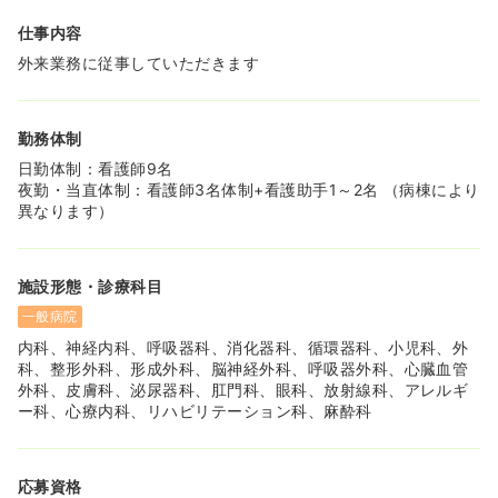
や師長も有給取って旅行に行かれるなど、職場全体として
仕事内容
休みが取りやすい環境です。
外来業務に従事していただきます
≪ママさん看護師が働きやすい制度≫
◆院内保育も整っており、勤務体制も柔軟に考慮できるた
め、どの配属部署でもママさん、育児休暇中のスタッフが
勤務体制
多数在籍し、活躍されています。ライフイベントがあって
も勤続できる環境です♪
日勤体制：看護師9名
◆お子様を院内保育に預けながらの勤務を希望している方
夜勤・当直体制：看護師3名体制+看護助手1～2名 （病棟により
も是非ご相談ください★
異なります）
≪看護部長について≫
◆スタッフ一人ひとりのキャリアビジョンを理解し、尊重
施設形態・診療科目
されている素敵な部長です。
◆部長の意向から、人員配置も基準よりも少し多めに配置
一般病院
し現場にゆとりを持たせたことで、就業環境の改善に繋が
内科、神経内科、呼吸器科、消化器科、循環器科、小児科、外
り、離職率も一桁と非常に低く、職員満足度が高い環境に
科、整形外科、形成外科、脳神経外科、呼吸器外科、心臓血管
なりました。
外科、皮膚科、泌尿器科、肛門科、眼科、放射線科、アレルギ
ー科、心療内科、リハビリテーション科、麻酔科
≪立地・設備について≫
◆建物は古めですが、医療設備は最新のものを取り入れて
います。また職員の方の接遇やコミュニケーションはしっ
かりされており、院内の雰囲気はとても明るいです。
応募資格