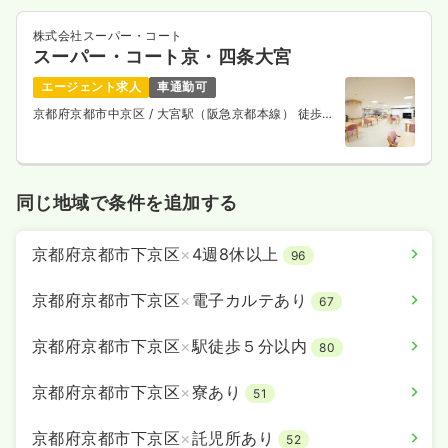
株式会社スーパー・コート
スーパー・コート京・四条大宮
透析
一般病院
正看護師
エージェント求人
車通勤可
京都府京都市中京区
/ 大宮駅（阪急京都本線） 徒歩2
一時募集休止
日勤のみ（常勤）
分
26.8
給与
万円〜
/月
賞与38.9万円〜
※経験3年の例
時間
7:30～16:00
（休憩60分）
同じ地域で条件を追加する
4週8休以上
月給32万円以上可
京都府京都市下京区
×
4週8休以上
96
気になる
詳細を見る
京都府京都市下京区
×
電子カルテあり
67
京都府京都市下京区
×
駅徒歩５分以内
80
京都府京都市下京区
×
寮あり
51
京都府京都市下京区
×
託児所あり
52