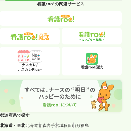
看護roo!の関連サービス
ナスカレ/
看護roo!国試
ナスカレPlus+
都道府県で探す
北海道・東北
北海道
青森
岩手
宮城
秋田
山形
福島