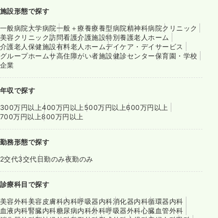
施設形態で探す
一般病院
大学病院
一般＋療養
療養型病院
精神科病院
クリニック
美容クリニック
訪問看護
介護施設
特別養護老人ホーム
介護老人保健施設
有料老人ホーム
デイケア・デイサービス
グループホーム
サ高住
障がい者施設
健診センター
保育園・学校
企業
年収で探す
300万円以上
400万円以上
500万円以上
600万円以上
700万円以上
800万円以上
勤務形態で探す
2交代
3交代
日勤のみ
夜勤のみ
診療科目で探す
美容外科
美容皮膚科
内科
呼吸器内科
消化器内科
循環器内科
血液内科
腎臓内科
糖尿病内科
外科
呼吸器外科
心臓血管外科