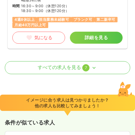
※経験3年の例
時間
16:30～9:00
（休憩120分）
18:30～9:00
（休憩120分）
4週8休以上
担当業務未経験可
ブランク可
第二新卒可
月給40万円以上可
気になる
詳細を見る
ICU系
一般病院
正看護師
すべての求人を見る
7
2交代（常勤）
31.4
給与
万円
/月
賞与84.3万円
※経験3年の例
イメージに合う求人は見つかりましたか？
時間
8:30～17:00
（休憩60分）
他の求人も比較してみましょう！
4週8休以上
担当業務未経験可
ブランク可
月給35万円以上可
条件が似ている求人
気になる
詳細を見る