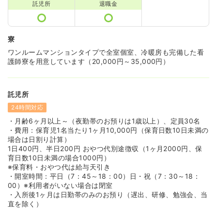
託児所
退職金
寮
ワンルームマンションタイプで全室個室、冷暖房も完備した看
護師寮を用意しています（20,000円～35,000円）
託児所
24時間対応
・月齢6ヶ月以上～（夜勤帯のお預りは1歳以上）、定員30名
・費用：保育児1名当たり1ヶ月10,000円（保育日数10日未満の
場合は日割り計算）
1日400円、半日200円 おやつ代別途徴収（1ヶ月2000円、保
育日数10日未満の場合1000円）
※保育料・おやつ代は給与天引き
・開室時間：平日（7：45～18：00）日・祝（7：30～18：
00）※利用者がいない場合は閉室
・入所後1ヶ月は日勤帯のみのお預り（遅出、研修、勉強会、当
直を除く）