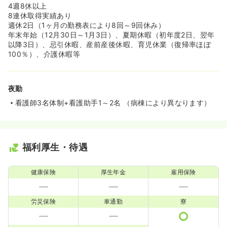
4週8休以上
8連休取得実績あり
週休2日（1ヶ月の勤務表により8回～9回休み）
年末年始（12月30日～1月3日）、夏期休暇（初年度2日、翌年
以降3日）、忌引休暇、産前産後休暇、育児休業（復帰率ほぼ
100％）、介護休暇等
夜勤
看護師3名体制+看護助手1～2名 （病棟により異なります）
福利厚生・待遇
健康保険
厚生年金
雇用保険
労災保険
車通勤
寮