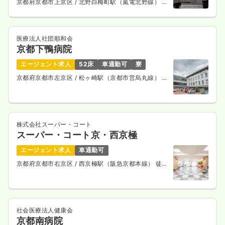
京都府京都市上京区
/ 北野白梅町駅（嵐電北野線） 徒
給与
お問い合わせください
歩15分
時間
8:30～17:00
（休憩60分）
4週8休以上
担当業務未経験可
ブランク可
第二新卒可
医療法人社団順和会
京都下鴨病院
気になる
詳細を見る
エージェント求人
52床
車通勤可
寮
京都府京都市左京区
/ 松ヶ崎駅（京都市営烏丸線） 徒
歩15分
一時募集休止
日勤のみ（パート）
1,600
給与
時給
円〜
時間
8:30～17:00
株式会社スーパー・コート
スーパー・コート京・西京極
担当業務未経験可
ブランク可
第二新卒可
時給1,600円以上可
エージェント求人
車通勤可
京都府京都市右京区
/ 西京極駅（阪急京都本線） 徒歩
気になる
詳細を見る
7分
オペ室(手術室)
社会医療法人健康会
一般病院
正看護師
京都南病院