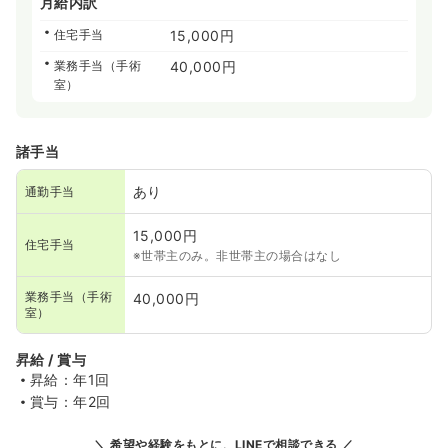
月給内訳
住宅手当
15,000円
業務手当（手術
40,000円
室）
諸手当
あり
通勤手当
15,000円
住宅手当
※世帯主のみ。非世帯主の場合はなし
業務手当（手術
40,000円
室）
昇給 / 賞与
昇給：年1回
賞与：年2回
希望や経験をもとに、LINEで相談できる