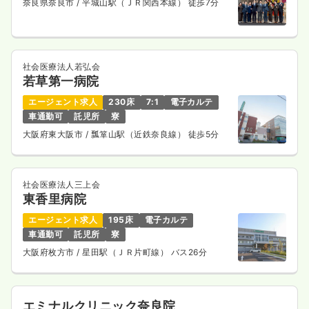
奈良県奈良市
/ 平城山駅（ＪＲ関西本線） 徒歩7分
透析
一般病院
正・准看護師
社会医療法人若弘会
一時募集休止
日勤のみ（常勤）
若草第一病院
給与
お問い合わせください
エージェント求人
230床
7:1
電子カルテ
時間
8:40～17:00
車通勤可
託児所
寮
4週8休以上
大阪府東大阪市
/ 瓢箪山駅（近鉄奈良線） 徒歩5分
気になる
詳細を見る
社会医療法人三上会
東香里病院
エージェント求人
195床
電子カルテ
検診・健診
一般病院
保健師
車通勤可
託児所
寮
大阪府枚方市
/ 星田駅（ＪＲ片町線） バス26分
一時募集休止
日勤のみ（常勤）
24.0
給与
万円
/月
賞与3.8ヶ月
※経験10年の例
エミナルクリニック奈良院