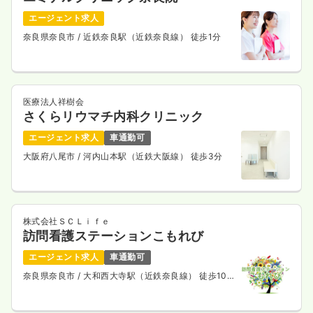
時間
8:40～17:00
（休憩50分）
エージェント求人
日祝休み
4週8休以上
月給24万円以上可
奈良県奈良市
/ 近鉄奈良駅（近鉄奈良線） 徒歩1分
気になる
詳細を見る
医療法人祥樹会
さくらリウマチ内科クリニック
エージェント求人
車通勤可
大阪府八尾市
/ 河内山本駅（近鉄大阪線） 徒歩3分
株式会社ＳＣＬｉｆｅ
訪問看護ステーションこもれび
エージェント求人
車通勤可
奈良県奈良市
/ 大和西大寺駅（近鉄奈良線） 徒歩10
分