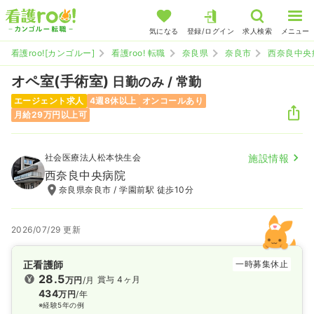
気になる
登録/ログイン
求人検索
メニュー
看護roo![カンゴルー]
看護roo! 転職
奈良県
奈良市
西奈良中央
オペ室(手術室)
日勤のみ / 常勤
エージェント求人
4週8休以上
オンコールあり
月給29万円以上可
社会医療法人松本快生会
施設情報
西奈良中央病院
奈良県奈良市 / 学園前駅 徒歩10分
2026/07/29 更新
正看護師
一時募集休止
28.5
賞与 4ヶ月
万円
/月
434
万円
/年
※経験5年の例