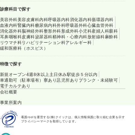
診療科目で探す
美容外科
美容皮膚科
内科
呼吸器内科
消化器内科
循環器内科
血液内科
腎臓内科
糖尿病内科
外科
呼吸器外科
心臓血管外科
消化器外科
脳神経外科
整形外科
形成外科
小児科
産婦人科
眼科
耳鼻咽喉科
皮膚科
泌尿器科
精神科・心療内科
放射線科
麻酔科
リウマチ科
リハビリテーション科
アレルギー科
緩和医療科（ホスピス）
特徴で探す
新規オープン
4週8休以上
土日休み
駅徒歩５分以内
車通勤可（駐車場有）
寮あり
託児所あり
ブランク・未経験可
電子カルテあり
会社概要
事業所案内
看護roo!を運営する(株)クイックは、個人情報保護に取り組む企業を示す
プライバシーマークを取得しています。