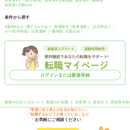
奈良県×オペ室(手術室)
奈良県×正看護師
奈良県×一般病院
奈良県×日勤のみ
条件から探す
4週8休以上
電子カルテあり
車通勤可（駐車場有）
託児所あり
オペ室(手術室)
正看護師
一般病院
日勤のみ
ログインまたは新規登録
看護roo![カンゴルー]
看護roo! 転職
奈良県
奈良市
西奈良中央
「希望に合う求人があるか知りたい」
「転職するかどうか迷っている」など
お気軽にご相談ください