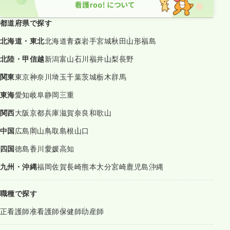
都道府県で探す
北海道・東北
北海道
青森
岩手
宮城
秋田
山形
福島
北陸・甲信越
新潟
富山
石川
福井
山梨
長野
関東
東京
神奈川
埼玉
千葉
茨城
栃木
群馬
東海
愛知
岐阜
静岡
三重
関西
大阪
京都
兵庫
滋賀
奈良
和歌山
中国
広島
岡山
鳥取
島根
山口
四国
徳島
香川
愛媛
高知
九州・沖縄
福岡
佐賀
長崎
熊本
大分
宮崎
鹿児島
沖縄
職種で探す
正看護師
准看護師
保健師
助産師