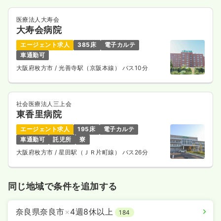
医療法人大寿会
大寿会病院
エージェント求人
385床
電子カルテ
車通勤可
大阪府枚方市
/ 光善寺駅（京阪本線） バス10分
社会医療法人三上会
東香里病院
エージェント求人
195床
電子カルテ
車通勤可
託児所
寮
大阪府枚方市
/ 星田駅（ＪＲ片町線） バス26分
同じ地域で条件を追加する
奈良県奈良市
×
4週8休以上
184