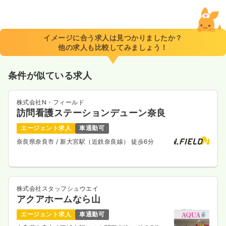
2交代（常勤）
31.2
給与
万円
/月
賞与2回
※経験5年の例
イメージに合う求人は見つかりましたか？
時間
8:40～17:00
他の求人も比較してみましょう！
年間休日123日
4週8休以上
月給33万円以上可
条件が似ている求人
気になる
詳細を見る
株式会社N・フィールド
訪問看護ステーションデューン奈良
病棟
一般病院
正看護師 / 管理職
エージェント求人
車通勤可
奈良県奈良市
/ 新大宮駅（近鉄奈良線） 徒歩6分
一時募集休止
日勤のみ（常勤）
給与
お問い合わせください
時間
8:40～17:00
株式会社スタッフシュウエイ
4週8休以上
アクアホームなら山
気になる
詳細を見る
エージェント求人
車通勤可