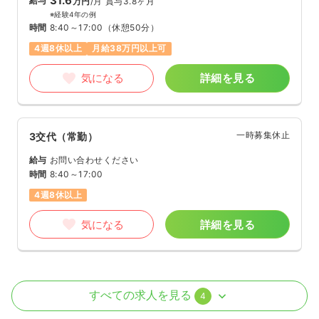
31.6
給与
万円
/月
賞与3.8ヶ月
※経験4年の例
時間
8:40～17:00
（休憩50分）
4週8休以上
月給38万円以上可
気になる
詳細を見る
一時募集休止
3交代（常勤）
給与
お問い合わせください
時間
8:40～17:00
4週8休以上
気になる
詳細を見る
外来
一般病院
正看護師
すべての求人を見る
4