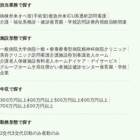
担当業務で探す
病棟
外来
オペ室(手術室)
救急外来
ICU系
透析
訪問看護
介護・福祉系
検診・健診
保育園・学校
訪問診療
内視鏡
治験関連
施設形態で探す
一般病院
大学病院
一般＋療養
療養型病院
精神科病院
クリニック
美容クリニック
訪問看護
介護施設
特別養護老人ホーム
介護老人保健施設
有料老人ホーム
デイケア・デイサービス
グループホーム
サ高住
障がい者施設
健診センター
保育園・学校
企業
年収で探す
300万円以上
400万円以上
500万円以上
600万円以上
700万円以上
800万円以上
勤務形態で探す
2交代
3交代
日勤のみ
夜勤のみ