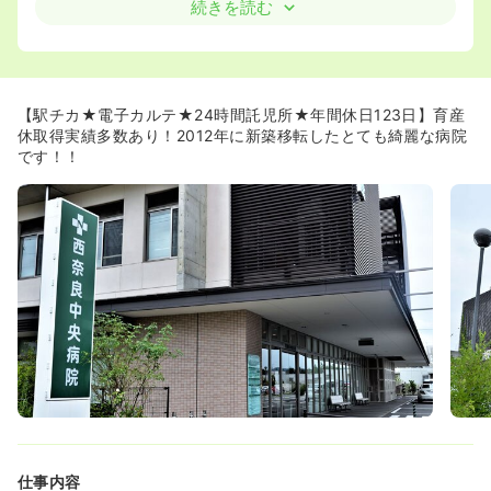
また認定看護師の資格取得へのサポート体制もあり、更な
続きを読む
るステップアップも可能です。
すでにこの制度を利用し、平成21年6月に緩和ケア認定看
護師の認定を取得した職員もいらっしゃいます♪
【駅チカ★電子カルテ★24時間託児所★年間休日123日】育産
休取得実績多数あり！2012年に新築移転したとても綺麗な病院
です！！
仕事内容