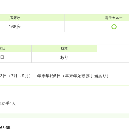
境
病床数
電子カルテ
166床
休日
残業
3日
あり
暇3日（7月～9月）、年末年始6日（年末年始勤務手当あり）
護助手1人
・待遇