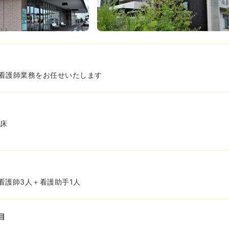
看護師業務をお任せいたします
9床
看護師3人＋看護助手1人
目