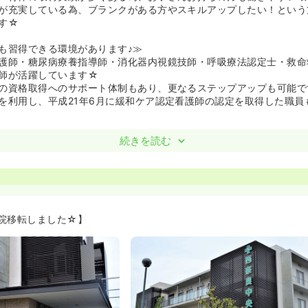
が充実している為、ブランクがある方やスキルアップしたい！という
す☆
も習得できる環境があります♪≫
護師・糖尿病療養指導師・消化器内視鏡技師・呼吸療法認定士・救命
師が活躍しています☆
の資格取得へのサポート体制もあり、更なるステップアップも可能で
を利用し、平成21年6月に緩和ケア認定看護師の認定を取得した職員
月に新病院へ移転☆緩和ケア病棟立ち上げ≫
続きを読む
に新病院に移転し、緩和ケア病棟を立ち上げました。
病院移転しました☆】