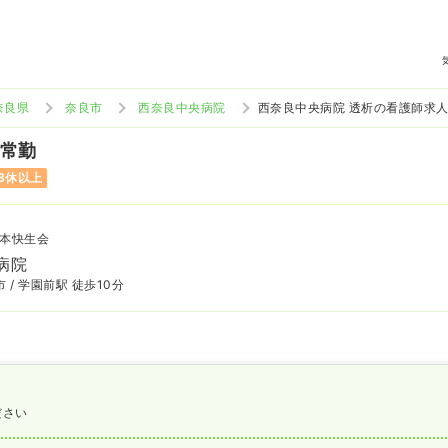
奈良県
奈良市
西奈良中央病院
西奈良中央病院 透析の看護師求
 常勤
8休以上
本快生会
病院
 / 学園前駅 徒歩10分
ださい