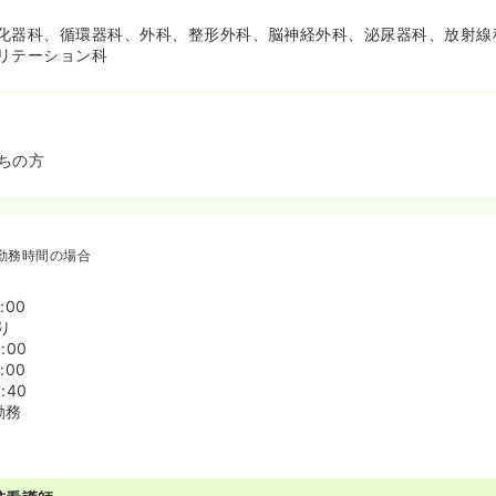
化器科、循環器科、外科、整形外科、脳神経外科、泌尿器科、放射線
リテーション科
ちの方
勤務時間の場合
:00
り
:00
:00
:40
勤務