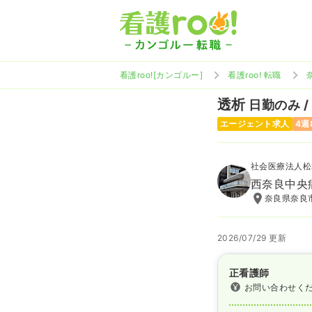
看護roo![カンゴルー]
看護roo! 転職
透析
日勤のみ /
エージェント求人
4週
社会医療法人松
西奈良中央
奈良県奈良市
2026/07/29 更新
正看護師
お問い合わせく