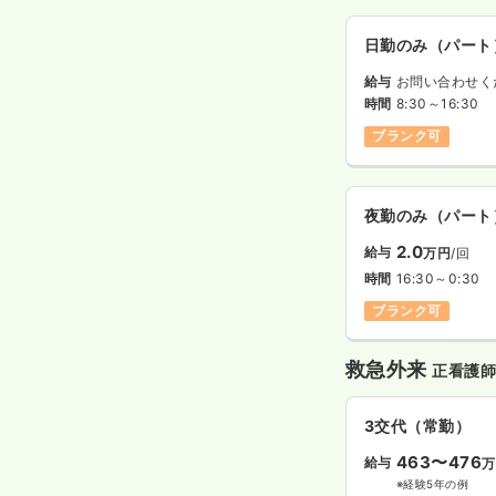
日勤のみ（パート
給与
お問い合わせく
時間
8:30～16:30
ブランク可
夜勤のみ（パート
2.0
給与
万円
/回
時間
16:30～0:30
ブランク可
救急外来
正看護
3交代（常勤）
463〜476
給与
万
※経験5年の例