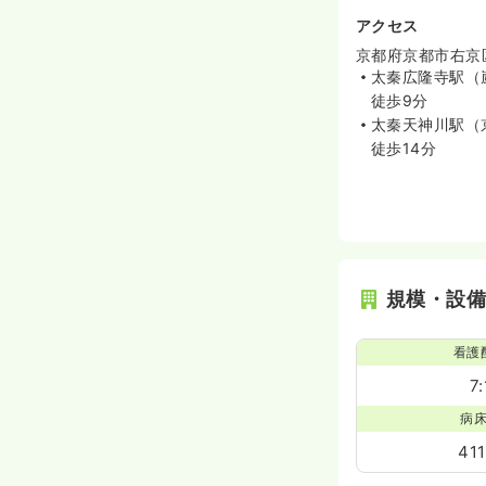
アクセス
京都府京都市右京
太秦広隆寺駅（
徒歩9分
太秦天神川駅（
徒歩14分
規模・設
看護
7:
病
41