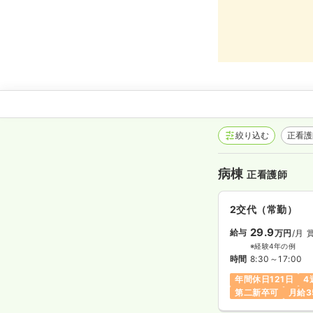
絞り込む
正看
病棟
正看護師
2交代（常勤）
29.9
給与
万円
/月
※経験4年の例
時間
8:30～17:00
年間休日121日
4
第二新卒可
月給3