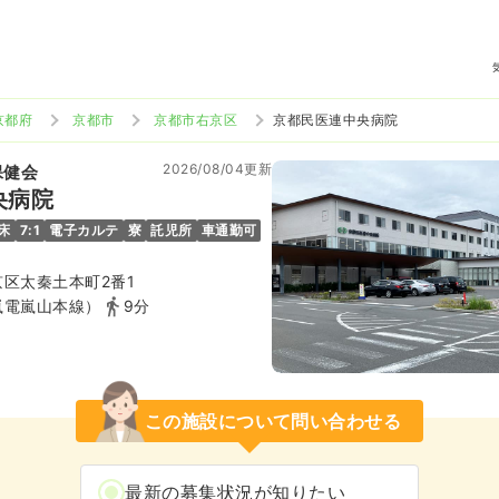
京都府
京都市
京都市右京区
京都民医連中央病院
2026/08/04更新
保健会
央病院
1床
7:1
電子カルテ
寮
託児所
車通勤可
区太秦土本町2番1
嵐電嵐山本線）
9分
この施設について問い合わせる
最新の募集状況が知りたい