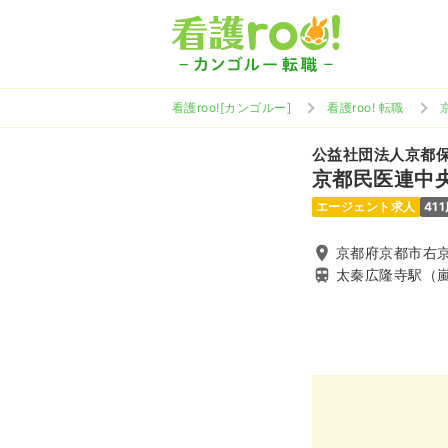
看護roo![カンゴルー]
看護roo! 転職
公益社団法人京都
京都民医連中
エージェント求人
41
京都府京都市右京
太秦広隆寺駅（