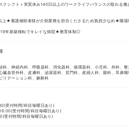
スクシフト＋実質休み140日以上のワークライフバランスの取れる働
日以上★看護補助者様が介助業務を担当くださるため負担少なめ★職場
019年新築移転でキレイな病院★教育体制◎
目
経科、神経内科、呼吸器科、消化器科、循環器科、小児科、外科、整
心臓血管外科、皮膚科、泌尿器科、肛門科、産婦人科、眼科、耳鼻咽
ビリテーション科、麻酔科
1:30(受付時間/科目毎曜日あり)
～16:00(受付時間/科目毎曜日あり)
:00(受付時間/科目毎曜日あり)