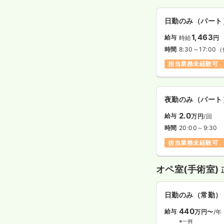
日勤のみ（パート
1,463
給与
時給
円
時間
8:30～17:00
（
担当業務未経験可
夜勤のみ（パート
2.0
給与
万円
/回
時間
20:00～9:30
担当業務未経験可
オペ室(手術室)
日勤のみ（常勤）
440
給与
万円〜
/年
※一例