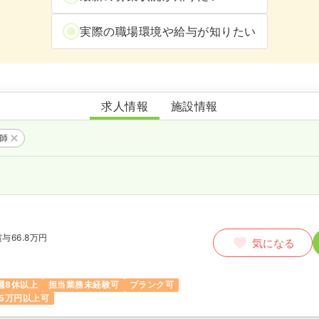
実際の職場環境や給与が知りたい
京都民医連中央病院
求人情報
施設情報
護師
賞与66.8万円
気になる
週8休以上
担当業務未経験可
ブランク可
5万円以上可