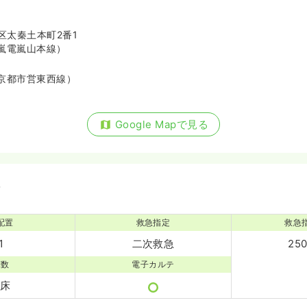
区太秦土本町2番1
嵐電嵐山本線）
京都市営東西線）
Google Mapで見る
備
配置
救急指定
救急
1
二次救急
25
床数
電子カルテ
1床