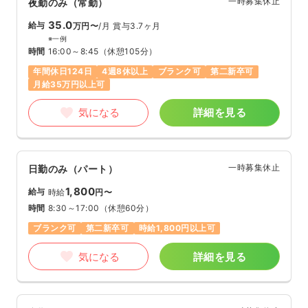
一時募集休止
夜勤のみ（常勤）
35.0
給与
万円〜
/月
賞与3.7ヶ月
※一例
時間
16:00～8:45
（休憩105分）
年間休日124日
4週8休以上
ブランク可
第二新卒可
月給35万円以上可
気になる
詳細を見る
一時募集休止
日勤のみ（パート）
1,800
給与
時給
円〜
時間
8:30～17:00
（休憩60分）
ブランク可
第二新卒可
時給1,800円以上可
気になる
詳細を見る