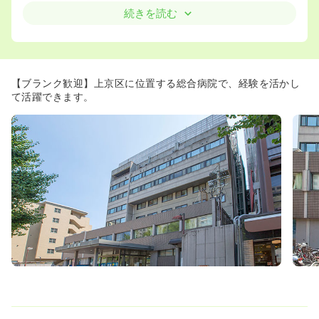
ススメです。
続きを読む
≪子育て支援♪≫
・ママさん看護師を支援する制度を整えており、小学校卒
業まで夜勤免除など働きやすい環境が整っています。
・小学生以下のお子様をお持ちの看護師様も20名以上在籍
【ブランク歓迎】上京区に位置する総合病院で、経験を活かし
しておられます。
て活躍できます。
≪教育研修充実♪≫
・毎年新卒の看護師も入職しており、クリニカルラダー研
修を実施しています。
・4月・11月に全体研修が行われている為、中途の看護師
様もしっかりと研修を受けることが出来ます。
・10つの委員会があり、職員全体で日々業務改善を行って
います。
・夜勤は基本的に入職半年後からになります。（経験によ
る）
≪人間関係の良さが魅力♪≫
病院のスタッフは仲がよく、笑顔が絶えない明るい雰囲気
です。
≪通勤にも便利♪≫