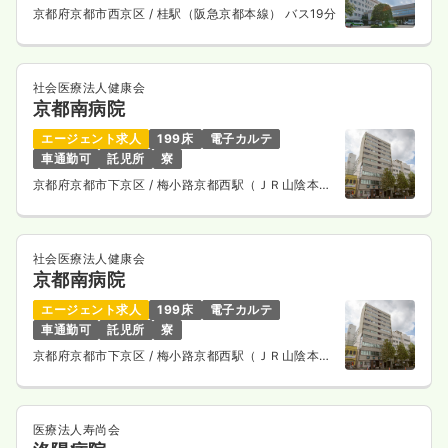
京都府京都市西京区
/ 桂駅（阪急京都本線） バス19分
オペ室(手術室)
一般病院
正・准看護師
一時募集休止
日勤のみ（常勤）
社会医療法人健康会
京都南病院
24.9〜31.5
給与
万円
/月
賞与3.8ヶ月
※一例
エージェント求人
199床
電子カルテ
時間
8:30～17:00
（休憩60分）
車通勤可
託児所
寮
日曜休み
4週8休以上
第二新卒可
月給31万円以上可
京都府京都市下京区
/ 梅小路京都西駅（ＪＲ山陰本
線） 徒歩10分
気になる
詳細を見る
社会医療法人健康会
京都南病院
検診・健診
一般病院
エージェント求人
199床
電子カルテ
保健師
車通勤可
託児所
寮
京都府京都市下京区
/ 梅小路京都西駅（ＪＲ山陰本
一時募集休止
日勤のみ（常勤）
線） 徒歩10分
25.7
給与
万円
/月
賞与3.7ヶ月
※経験3年の例
医療法人寿尚会
時間
8:30～17:00