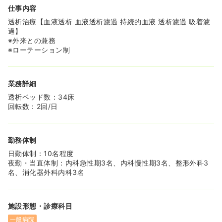
京都を代表する大通りに面しており、交通の便が良いとこ
仕事内容
ろも魅力です。
透析治療【血液透析 血液透析濾過 持続的血液 透析濾過 吸着濾
過】
※外来との兼務
※ローテーション制
業務詳細
透析ベッド数：34床
回転数：2回/日
勤務体制
日勤体制：10名程度
夜勤・当直体制：内科急性期3名、内科慢性期3名、整形外科3
名、消化器外科内科3名
施設形態・診療科目
一般病院