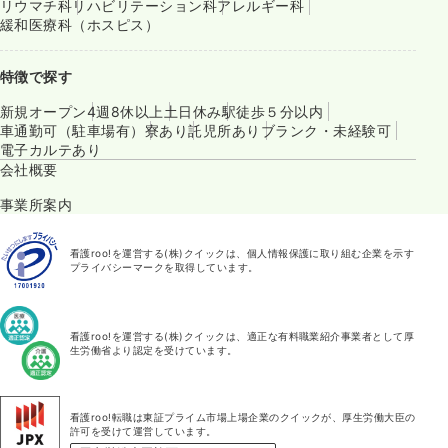
リウマチ科
リハビリテーション科
アレルギー科
緩和医療科（ホスピス）
特徴で探す
新規オープン
4週8休以上
土日休み
駅徒歩５分以内
車通勤可（駐車場有）
寮あり
託児所あり
ブランク・未経験可
電子カルテあり
会社概要
事業所案内
看護roo!を運営する(株)クイックは、個人情報保護に取り組む企業を示す
プライバシーマークを取得しています。
看護roo!を運営する(株)クイックは、適正な有料職業紹介事業者として厚
生労働省より認定を受けています。
看護roo!転職は東証プライム市場上場企業のクイックが、厚生労働大臣の
許可を受けて運営しています。