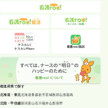
ナスカレ/
看護roo!国試
ナスカレPlus+
都道府県で探す
北海道・東北
北海道
青森
岩手
宮城
秋田
山形
福島
北陸・甲信越
新潟
富山
石川
福井
山梨
長野