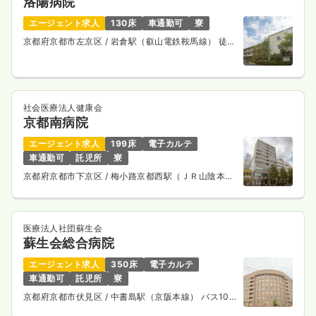
洛陽病院
月給27万円以上可
エージェント求人
130床
車通勤可
寮
気になる
詳細を見る
京都府京都市左京区
/ 岩倉駅（叡山電鉄鞍馬線） 徒歩
15分
訪問看護
一般病院
正看護師
社会医療法人健康会
京都南病院
一時募集休止
日勤のみ（常勤）
エージェント求人
199床
電子カルテ
車通勤可
託児所
寮
給与
お問い合わせください
京都府京都市下京区
/ 梅小路京都西駅（ＪＲ山陰本
時間
8:30～17:00
線） 徒歩10分
気になる
詳細を見る
医療法人社団蘇生会
蘇生会総合病院
エージェント求人
350床
電子カルテ
車通勤可
託児所
寮
京都府京都市伏見区
/ 中書島駅（京阪本線） バス10
分