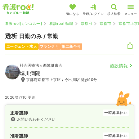
気になる
登録/ログイン
求人検索
メニュー
看護roo![カンゴルー]
看護roo! 転職
京都府
京都市
京都市上京
透析
日勤のみ / 常勤
エージェント求人
ブランク可
第二新卒可
社会医療法人西陣健康会
施設情報
堀川病院
京都府京都市上京区 / 今出川駅 徒歩10分
2026/07/10 更新
正看護師
一時募集休止
お問い合わせください
准看護師
一時募集休止