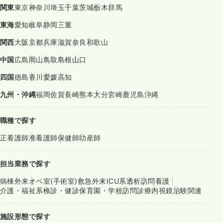
関東
東京
神奈川
埼玉
千葉
茨城
栃木
群馬
東海
愛知
岐阜
静岡
三重
関西
大阪
京都
兵庫
滋賀
奈良
和歌山
中国
広島
岡山
鳥取
島根
山口
四国
徳島
香川
愛媛
高知
九州・沖縄
福岡
佐賀
長崎
熊本
大分
宮崎
鹿児島
沖縄
職種で探す
正看護師
准看護師
保健師
助産師
担当業務で探す
病棟
外来
オペ室(手術室)
救急外来
ICU系
透析
訪問看護
介護・福祉系
検診・健診
保育園・学校
訪問診療
内視鏡
治験関連
施設形態で探す