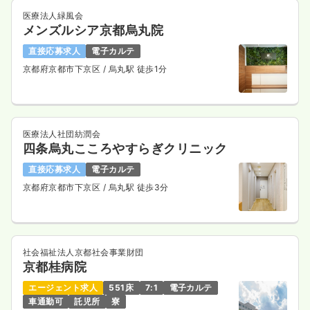
医療法人緑風会
メンズルシア京都烏丸院
一時募集休止
夜勤のみ（常勤）
直接応募求人
電子カルテ
給与
お問い合わせください
京都府京都市下京区
/ 烏丸駅 徒歩1分
時間
16:00～8:45
4週8休以上
ブランク可
第二新卒可
気になる
詳細を見る
医療法人社団紡潤会
四条烏丸こころやすらぎクリニック
直接応募求人
電子カルテ
一時募集休止
夜勤のみ（パート）
京都府京都市下京区
/ 烏丸駅 徒歩3分
給与
お問い合わせください
時間
16:00～8:45
ブランク可
第二新卒可
社会福祉法人京都社会事業財団
気になる
詳細を見る
京都桂病院
エージェント求人
551床
7:1
電子カルテ
車通勤可
託児所
寮