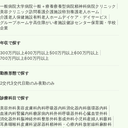
一般病院
大学病院
一般＋療養
療養型病院
精神科病院
クリニック
美容クリニック
訪問看護
介護施設
特別養護老人ホーム
介護老人保健施設
有料老人ホーム
デイケア・デイサービス
グループホーム
サ高住
障がい者施設
健診センター
保育園・学校
企業
年収で探す
300万円以上
400万円以上
500万円以上
600万円以上
700万円以上
800万円以上
勤務形態で探す
2交代
3交代
日勤のみ
夜勤のみ
診療科目で探す
美容外科
美容皮膚科
内科
呼吸器内科
消化器内科
循環器内科
血液内科
腎臓内科
糖尿病内科
外科
呼吸器外科
心臓血管外科
消化器外科
脳神経外科
整形外科
形成外科
小児科
産婦人科
眼科
耳鼻咽喉科
皮膚科
泌尿器科
精神科・心療内科
放射線科
麻酔科