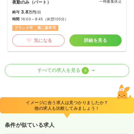
一時募集休止
夜勤のみ（パート）
3.8
給与
万円
/回
時間
16:00～8:45
（休憩105分）
ブランク可
第二新卒可
気になる
詳細を見る
外来
一般病院
正・准看護師
すべての求人を見る
6
一時募集休止
3交代（常勤）
32.4
給与
万円〜
/月
賞与2回
※経験6年の例
イメージに合う求人は見つかりましたか？
時間
8:30～17:00
他の求人も比較してみましょう！
4週8休以上
ブランク可
第二新卒可
月給32万円以上可
条件が似ている求人
気になる
詳細を見る