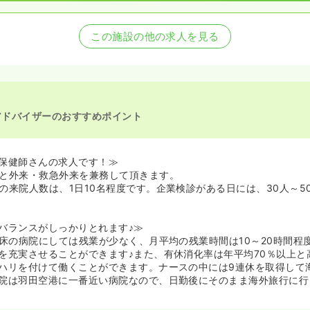
この施設の他の求人を見る
アドバイザーのおすすめポイント
保健師さんの求人です！≫
と外来・救急外来を兼務して頂きます。
の来院人数は、1日10名程度です。企業検診がある日には、30人～5
バランスがしっかりとれます♪≫
0床の病院にしては残業が少なく、月平均の残業時間は10～20時間程
を充実させることができます♪また、有休消化率は年平均70％以上と
ハリを付けて働くことができます。ナースの中には9連休を取得して
院は羽田空港に一番近い病院なので、日勤後にそのまま海外旅行に行