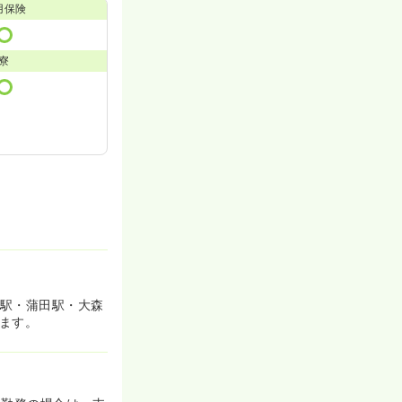
用保険
寮
森駅・蒲田駅・大森
きます。