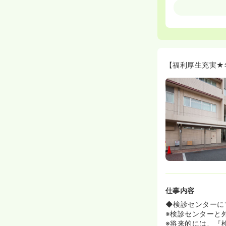
≪福利厚生充実
◆プリンスホテ
るいは、病院か
という安さ！！
新卒のナースに
ため非常に綺麗
【福利厚生充実★
仕事内容
◆検診センターに
※検診センターと
※将来的には、『