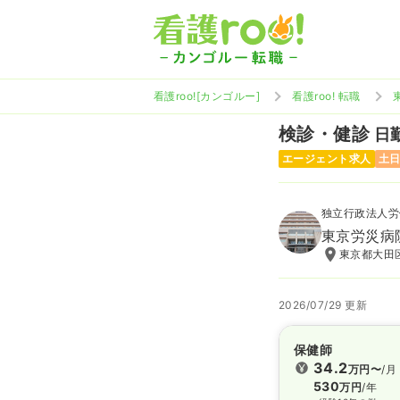
看護roo![カンゴルー]
看護roo! 転職
検診・健診
日勤
エージェント求人
土
独立行政法人労
東京労災病
東京都大田区
2026/07/29 更新
保健師
34.2
万円〜
/月
530
万円
/年