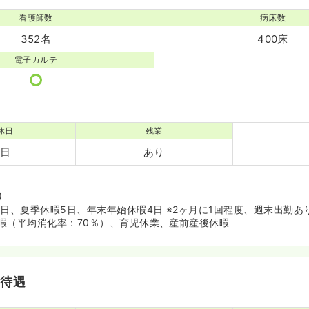
看護師数
病床数
352名
400床
電子カルテ
休日
残業
0日
あり
り
祝日、夏季休暇5日、年末年始休暇4日 ※2ヶ月に1回程度、週末出勤あ
暇（平均消化率：70％）、育児休業、産前産後休暇
・待遇