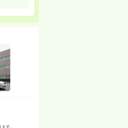
る看護師寮か、あ
～15,000円
ズナブルなので
、築年数も浅い
ります。