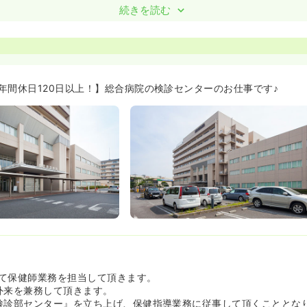
！≫
続きを読む
ルに3,000円で宿泊でき、保養所もございます。寮は病院の隣にあ
ら自転車圏内にある借り上げ寮のです。☆そして、寮費はなんと10,000
看護師寮は病院の隣のため通勤が楽で家賃も10,000円と非常にリー
人気です。また、借り上げ寮は駅が近いので都心へのアクセスが良く
です☆
年間休日120日以上！】総合病院の検診センターのお仕事です♪
て保健師業務を担当して頂きます。
外来を兼務して頂きます。
検診部センター』を立ち上げ、保健指導業務に従事して頂くこととな