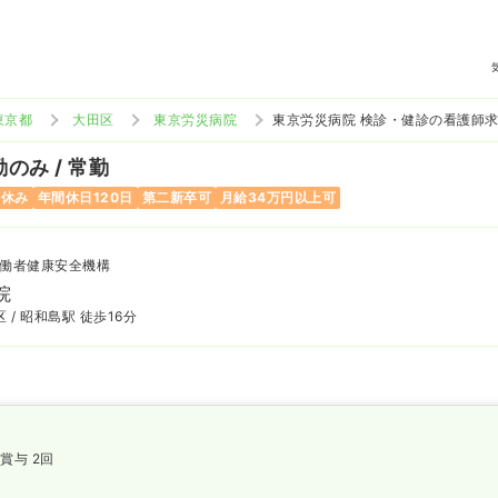
東京都
大田区
東京労災病院
東京労災病院 検診・健診の看護師
のみ / 常勤
日休み
年間休日120日
第二新卒可
月給34万円以上可
働者健康安全機構
院
 / 昭和島駅 徒歩16分
賞与 2回