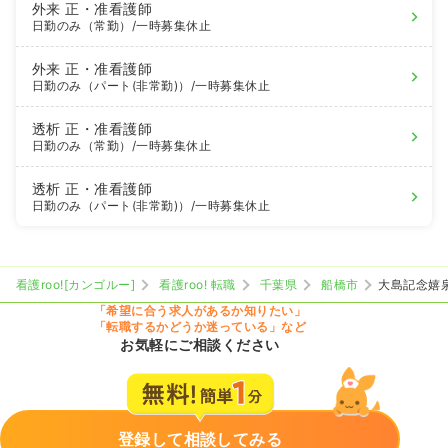
外来
正・准看護師
日勤のみ（常勤）
/一時募集休止
外来
正・准看護師
日勤のみ（パート(非常勤)）
/一時募集休止
透析
正・准看護師
日勤のみ（常勤）
/一時募集休止
透析
正・准看護師
日勤のみ（パート(非常勤)）
/一時募集休止
看護roo![カンゴルー]
看護roo! 転職
千葉県
船橋市
大島記念嬉
「希望に合う求人があるか知りたい」
「転職するかどうか迷っている」など
お気軽にご相談ください
登録して相談してみる