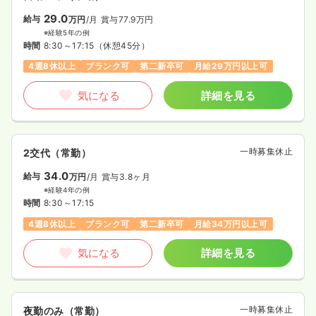
29.0
給与
万円
/月
賞与77.9万円
※経験5年の例
時間
8:30～17:15
（休憩45分）
4週8休以上
ブランク可
第二新卒可
月給29万円以上可
気になる
詳細を見る
一時募集休止
2交代（常勤）
34.0
給与
万円
/月
賞与3.8ヶ月
※経験4年の例
時間
8:30～17:15
4週8休以上
ブランク可
第二新卒可
月給34万円以上可
気になる
詳細を見る
一時募集休止
夜勤のみ（常勤）