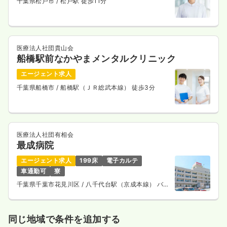
千葉県松戸市
/ 松戸駅 徒歩11分
医療法人社団貴山会
船橋駅前なかやまメンタルクリニック
エージェント求人
千葉県船橋市
/ 船橋駅（ＪＲ総武本線） 徒歩3分
医療法人社団有相会
最成病院
エージェント求人
199床
電子カルテ
車通勤可
寮
千葉県千葉市花見川区
/ 八千代台駅（京成本線） バス
13分
同じ地域で条件を追加する