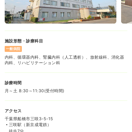
一時募集休止
日勤のみ（パート）
給与
お問い合わせください
時間
8:30～17:15
日曜休み
ブランク可
気になる
詳細を見る
施設形態・診療科目
一般病院
内科、循環器内科、腎臓内科（人工透析）、放射線科、消化器
内科、リハビリテーション科
診療時間
月～土 8:30～11:30(受付時間)
アクセス
千葉県船橋市三咲3-5-15
三咲駅（新京成電鉄）
徒歩7分