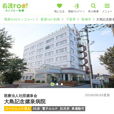
気になる
登録/ログイン
求人検索
メニュー
看護roo![カンゴルー]
看護roo! 転職
千葉県
船橋市
大島記念嬉
2026/06/30更新
医療法人社団嬉泉会
大島記念嬉泉病院
エージェント求人
35床
電子カルテ
託児所
車通勤可