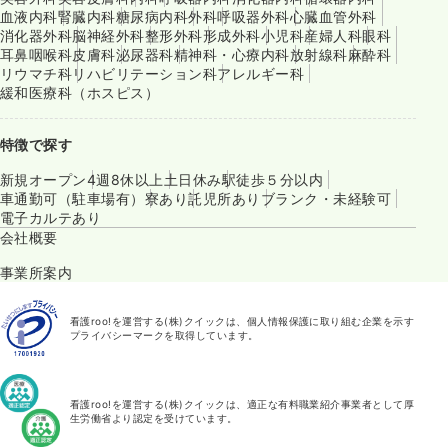
血液内科
腎臓内科
糖尿病内科
外科
呼吸器外科
心臓血管外科
消化器外科
脳神経外科
整形外科
形成外科
小児科
産婦人科
眼科
耳鼻咽喉科
皮膚科
泌尿器科
精神科・心療内科
放射線科
麻酔科
リウマチ科
リハビリテーション科
アレルギー科
緩和医療科（ホスピス）
特徴で探す
新規オープン
4週8休以上
土日休み
駅徒歩５分以内
車通勤可（駐車場有）
寮あり
託児所あり
ブランク・未経験可
電子カルテあり
会社概要
事業所案内
看護roo!を運営する(株)クイックは、個人情報保護に取り組む企業を示す
プライバシーマークを取得しています。
看護roo!を運営する(株)クイックは、適正な有料職業紹介事業者として厚
生労働省より認定を受けています。