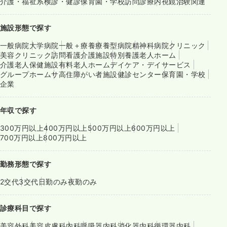
介護・福祉系
検診・健診
保育園・学校
訪問診療
内視鏡
治験関連
施設形態で探す
一般病院
大学病院
一般＋療養
療養型病院
精神科病院
クリニック
美容クリニック
訪問看護
介護施設
特別養護老人ホーム
介護老人保健施設
有料老人ホーム
デイケア・デイサービス
グループホーム
サ高住
障がい者施設
健診センター
保育園・学校
企業
年収で探す
300万円以上
400万円以上
500万円以上
600万円以上
700万円以上
800万円以上
勤務形態で探す
2交代
3交代
日勤のみ
夜勤のみ
診療科目で探す
美容外科
美容皮膚科
内科
呼吸器内科
消化器内科
循環器内科