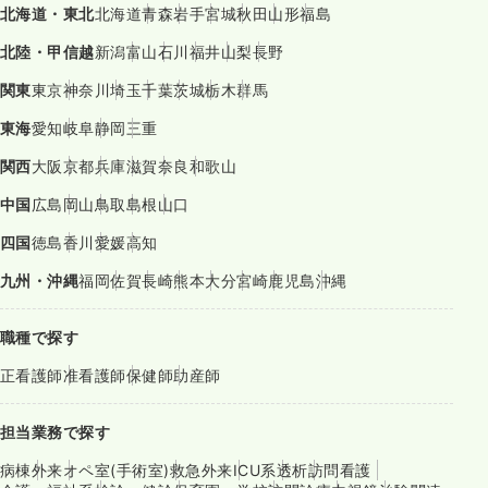
北海道・東北
北海道
青森
岩手
宮城
秋田
山形
福島
北陸・甲信越
新潟
富山
石川
福井
山梨
長野
関東
東京
神奈川
埼玉
千葉
茨城
栃木
群馬
東海
愛知
岐阜
静岡
三重
関西
大阪
京都
兵庫
滋賀
奈良
和歌山
中国
広島
岡山
鳥取
島根
山口
四国
徳島
香川
愛媛
高知
九州・沖縄
福岡
佐賀
長崎
熊本
大分
宮崎
鹿児島
沖縄
職種で探す
正看護師
准看護師
保健師
助産師
担当業務で探す
病棟
外来
オペ室(手術室)
救急外来
ICU系
透析
訪問看護