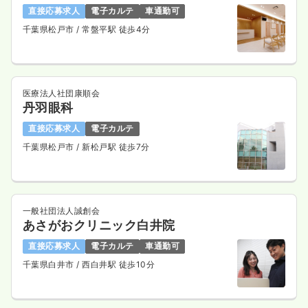
直接応募求人
電子カルテ
車通勤可
千葉県松戸市
/ 常盤平駅 徒歩4分
医療法人社団康順会
丹羽眼科
直接応募求人
電子カルテ
千葉県松戸市
/ 新松戸駅 徒歩7分
一般社団法人誠創会
あさがおクリニック白井院
直接応募求人
電子カルテ
車通勤可
千葉県白井市
/ 西白井駅 徒歩10分