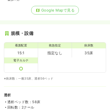
Google Mapで見る
規模・設備
看護配置
救急指定
病床数
15:1
指定なし
35床
電子カルテ
※病床数：一般35床、透析56ベッド
透析
透析ベッド数：58床
回転数：2クール