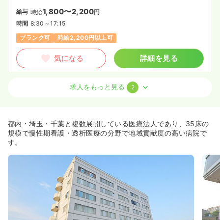
1,800〜2,200
給与
時給
円
時間
8:30～17:15
ブランク可
時給2,200円以上可
気になる
詳細を見る
求人をもっと見る
2
透析
一般病院
正・准看護師
一時募集休止
日勤のみ（常勤）
都内・埼玉・千葉と複数展開している医療法人であり、35床の
25.0
給与
万円
/月
賞与3.8ヶ月
規模で慢性期看護・透析医療の分野で地域貢献度の高い病院で
※一例
す。
時間
8:30～17:15
日曜休み
4週8休以上
ブランク可
月給25万円以上可
気になる
詳細を見る