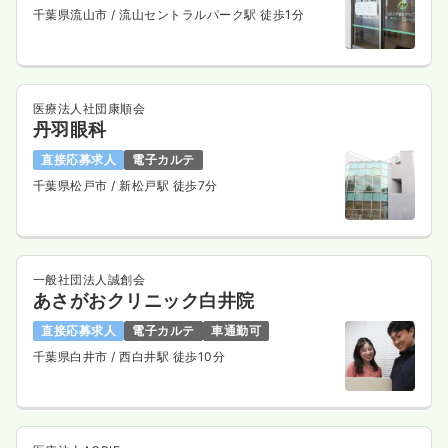
千葉県流山市
/ 流山セントラルパーク駅 徒歩1分
訪問看護
一般病院
正看護師
医療法人社団康順会
一時募集休止
日勤のみ（常勤）
丹羽眼科
23.7
給与
万円〜
/月
賞与3.4ヶ月
直接応募求人
電子カルテ
※経験5年の例
時間
8:30～17:00
千葉県松戸市
/ 新松戸駅 徒歩7分
4週8休以上
オンコールあり
ブランク可
月給23万円以上可
気になる
詳細を見る
一般社団法人誠創会
あさがおクリニック白井院
直接応募求人
電子カルテ
車通勤可
千葉県白井市
/ 西白井駅 徒歩10分
透析
一般病院
正看護師
一時募集休止
日勤のみ（常勤）