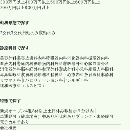
300万円以上
400万円以上
500万円以上
600万円以上
700万円以上
800万円以上
勤務形態で探す
2交代
3交代
日勤のみ
夜勤のみ
診療科目で探す
美容外科
美容皮膚科
内科
呼吸器内科
消化器内科
循環器内科
血液内科
腎臓内科
糖尿病内科
外科
呼吸器外科
心臓血管外科
消化器外科
脳神経外科
整形外科
形成外科
小児科
産婦人科
眼科
耳鼻咽喉科
皮膚科
泌尿器科
精神科・心療内科
放射線科
麻酔科
リウマチ科
リハビリテーション科
アレルギー科
緩和医療科（ホスピス）
特徴で探す
新規オープン
4週8休以上
土日休み
駅徒歩５分以内
車通勤可（駐車場有）
寮あり
託児所あり
ブランク・未経験可
電子カルテあり
会社概要