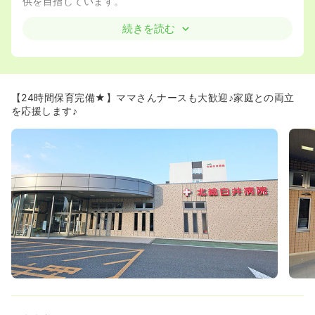
供を目指しています。
≪ママさんナースも安心！家庭との両立を応援します♪≫
続きを読む
◆子育てをしながら働いている看護師が職員の約4割！マ
マさんナースに理解のある職場です。
◆アットホームな雰囲気の職場です。
◆院内託児所あり★看護師さんの働くシフトに合わせて、
保育士さんが大切なお子さんを預かってくれます。（※常
【24時間保育完備★】ママさんナースも大歓迎♪家庭との両立
勤保育士9名）
を応援します♪
◆休み希望も出しやすい環境です。