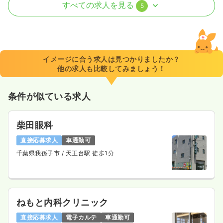
外来
一般病院
正看護師
すべての求人を見る
5
一時募集休止
日勤のみ（常勤）
23.9
給与
万円
/月
賞与3.6ヶ月
※経験5年の例
イメージに合う求人は見つかりましたか？
時間
8:30～17:00
他の求人も比較してみましょう！
4週8休以上
ブランク可
月給25万円以上可
条件が似ている求人
気になる
詳細を見る
柴田眼科
一時募集休止
2交代（常勤）
直接応募求人
車通勤可
30.5
千葉県我孫子市
/ 天王台駅 徒歩1分
給与
万円〜
/月
賞与3.4ヶ月
※経験5年の例
時間
8:30～17:00
（休憩60分）
4週8休以上
ブランク可
月給30万円以上可
ねもと内科クリニック
気になる
詳細を見る
直接応募求人
電子カルテ
車通勤可