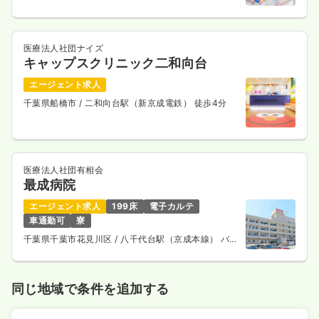
医療法人社団ナイズ
キャップスクリニック二和向台
エージェント求人
千葉県船橋市
/ 二和向台駅（新京成電鉄） 徒歩4分
医療法人社団有相会
最成病院
エージェント求人
199床
電子カルテ
車通勤可
寮
千葉県千葉市花見川区
/ 八千代台駅（京成本線） バス
13分
同じ地域で条件を追加する