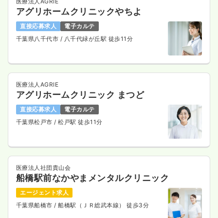
23.9
給与
万円〜
/月
賞与2回
医療法人AGRIE
アグリホームクリニックやちよ
※経験5年の例
時間
8:30～17:00
直接応募求人
電子カルテ
4週8休以上
月給23万円以上可
千葉県八千代市
/ 八千代緑が丘駅 徒歩11分
気になる
詳細を見る
医療法人AGRIE
一時募集休止
日勤のみ（パート）
アグリホームクリニック まつど
給与
お問い合わせください
直接応募求人
電子カルテ
時間
8:30～17:00
千葉県松戸市
/ 松戸駅 徒歩11分
気になる
詳細を見る
医療法人社団貴山会
船橋駅前なかやまメンタルクリニック
エージェント求人
千葉県船橋市
/ 船橋駅（ＪＲ総武本線） 徒歩3分