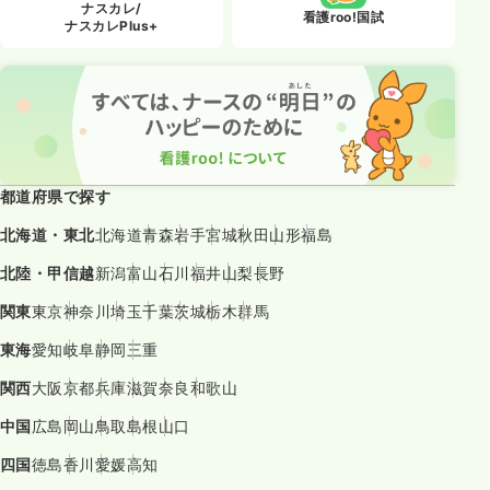
ナスカレ/
看護roo!国試
ナスカレPlus+
都道府県で探す
北海道・東北
北海道
青森
岩手
宮城
秋田
山形
福島
北陸・甲信越
新潟
富山
石川
福井
山梨
長野
関東
東京
神奈川
埼玉
千葉
茨城
栃木
群馬
東海
愛知
岐阜
静岡
三重
関西
大阪
京都
兵庫
滋賀
奈良
和歌山
中国
広島
岡山
鳥取
島根
山口
四国
徳島
香川
愛媛
高知