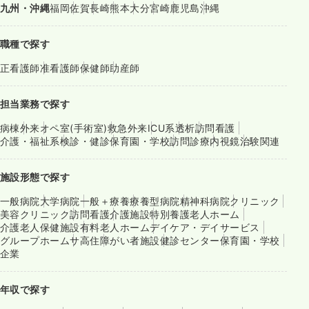
九州・沖縄
福岡
佐賀
長崎
熊本
大分
宮崎
鹿児島
沖縄
職種で探す
正看護師
准看護師
保健師
助産師
担当業務で探す
病棟
外来
オペ室(手術室)
救急外来
ICU系
透析
訪問看護
介護・福祉系
検診・健診
保育園・学校
訪問診療
内視鏡
治験関連
施設形態で探す
一般病院
大学病院
一般＋療養
療養型病院
精神科病院
クリニック
美容クリニック
訪問看護
介護施設
特別養護老人ホーム
介護老人保健施設
有料老人ホーム
デイケア・デイサービス
グループホーム
サ高住
障がい者施設
健診センター
保育園・学校
企業
年収で探す