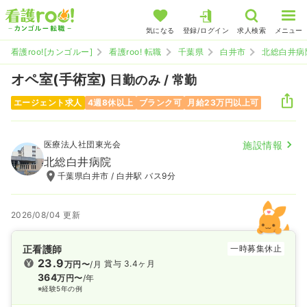
気になる
登録/ログイン
求人検索
メニュー
看護roo![カンゴルー]
看護roo! 転職
千葉県
白井市
北総白井病
オペ室(手術室)
日勤のみ / 常勤
エージェント求人
4週8休以上
ブランク可
月給23万円以上可
医療法人社団東光会
施設情報
北総白井病院
千葉県白井市 / 白井駅 バス9分
2026/08/04 更新
正看護師
一時募集休止
23.9
賞与 3.4ヶ月
万円〜
/月
364
万円〜
/年
※経験5年の例