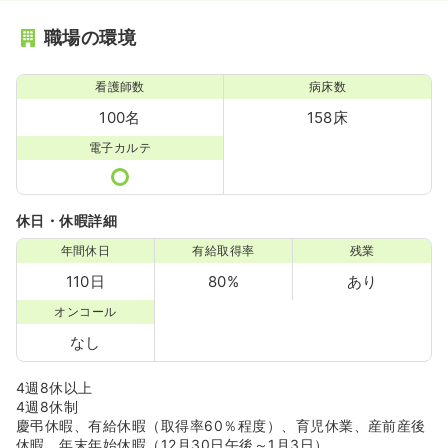
職場の環境
看護師数
病床数
100名
158床
電子カルテ
休日・休暇詳細
年間休日
有給取得率
残業
110日
80%
あり
オンコール
なし
4週8休以上
4週8休制
慶弔休暇、有給休暇（取得率60％程度）、育児休業、産前産後
休暇、年末年始休暇（12月30日午後～1月3日）