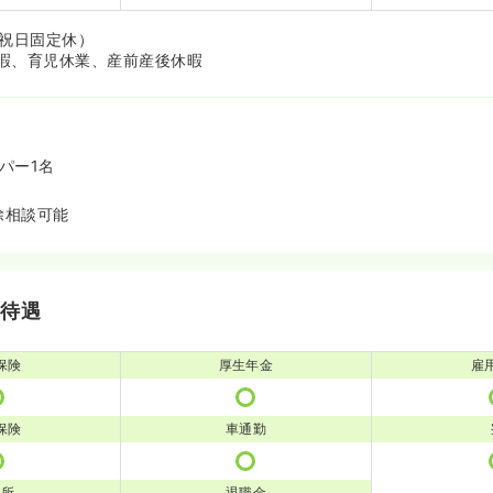
・祝日固定休）
暇、育児休業、産前産後休暇
パー1名
除相談可能
・待遇
保険
厚生年金
雇
保険
車通勤
児所
退職金