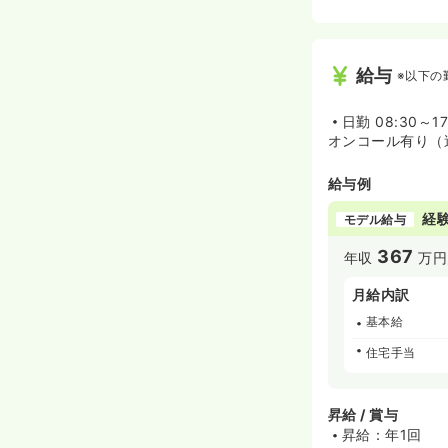
給与
※以下の
日勤
08:30～17
オンコール有り（
給与例
経験
モデル給与
367
年収
万円
月給内訳
基本給
住宅手当
昇給 / 賞与
昇給：年1回