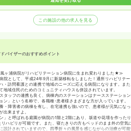
通知を受け取る
この施設の他の求人を見る
アドバイザーのおすすめポイント
屏風ヶ浦病院がリハビリテーション病院に生まれ変わりました★≫
病院として、平成24年9月に新築移転をしました！通所リハビリテ
ハ・訪問看護との連携で地域のニーズに応える病院になります。また
て地域住民のためのコミュニティハウスも併設されています。
スタッフの連携も良く、病棟内のステーションはナースステーション
ョン」という名称で、各職種･患者様さまざまな方が入っています。
養・障害者の病棟を有し、在宅連携も強いので、患者様が元気になっ
が出来ますよ。
ン」と呼ばれる庭園が病院の1階と2階にあり、坂道や花壇を作ったり
たリハビリが可能です。また、寝たきりの方もベッドのまま外の空気
に設計されていますので、四季折々の風景を感じながらの治療が可能