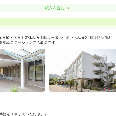
復リハにチャレンジされたい方！ブランクのある方！経験の浅い方!
続きを読む
れ病院でもある同院は、教育が丁寧ということで有名です。中堅層の
間関係もよく、周りの方も親切に教えてくれますので、経験が浅く不
身がない方など、回復リハビリの同院でゆっくり丁寧に現場になれて
☆≫
可能な保育施設が職員の皆さんに好評です♪その他にも低額で利用でき
日★日曜・祝日固定休み★土曜は当番の午前中のみ★24時間託児所利
生も充実しています★
問看護ステーションでの募集です
ープに属する病院ですので、グループの看護部研修なども受講可能で
にもチャンスのある環境ですよ。
業務を担当していただきます