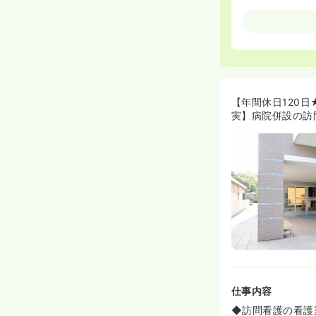
≪教育充実★回
◆新卒の受け入
定しており、人
ンクがあって自
≪福利厚生充実
◆24時間利用
【年間休日120
たりと、福利厚
実】病院併設の訪
◆上尾医科グル
プを図りたい方
仕事内容
◆訪問看護の看護