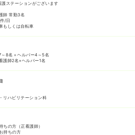
看護ステーションがございます
護師 常勤3名
件/日
車もしくは自転車
7～8名＋ヘルパー4～5名
看護師2名+ヘルパー1名
目
・リハビリテーション科
持ちの方（正看護師）
お持ちの方