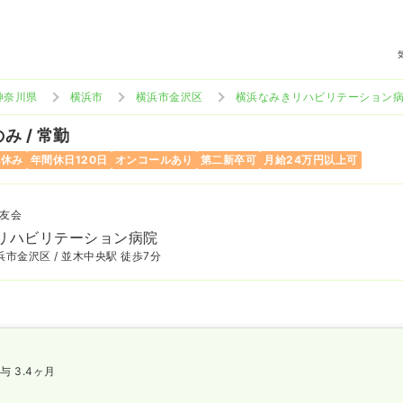
神奈川県
横浜市
横浜市金沢区
横浜なみきリハビリテーション
み / 常勤
祝休み
年間休日120日
オンコールあり
第二新卒可
月給24万円以上可
友会
リハビリテーション病院
市金沢区 / 並木中央駅 徒歩7分
与 3.4ヶ月