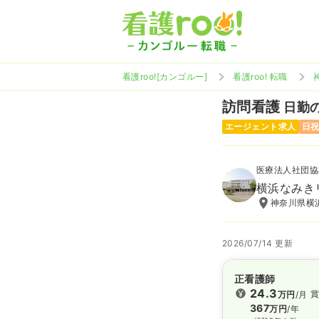
看護roo![カンゴルー]
看護roo! 転職
訪問看護
日勤の
エージェント求人
日
医療法人社団協
横浜なみき
神奈川県横浜
2026/07/14 更新
正看護師
24.3
賞
万円
/月
367
万円
/年