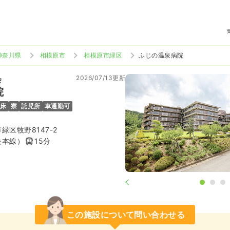
神奈川県
相模原市
相模原市緑区
ふじの温泉病院
2026/07/13更新
会
院
2床
寮
託児所
車通勤可
区牧野8147-2
央本線）
15分
この施設について問い合わせる