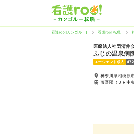
看護roo![カンゴルー]
看護roo! 転職
医療法人社団清伸
ふじの温泉病
エージェント求人
47
神奈川県相模原市緑
藤野駅（ＪＲ中