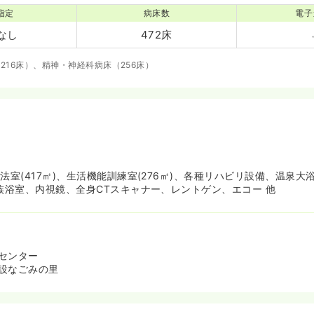
指定
病床数
電子
なし
472床
216床）、精神・神経科病床（256床）
法室(417㎡)、生活機能訓練室(276㎡)、各種リハビリ設備、温泉大
家族浴室、内視鏡、全身CTスキャナー、レントゲン、エコー 他
センター
設なごみの里