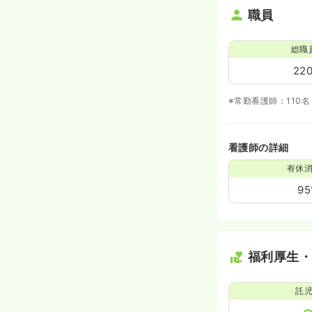
職員
総職
22
※常勤看護師：110名
看護師の詳細
有休
9
福利厚生
託