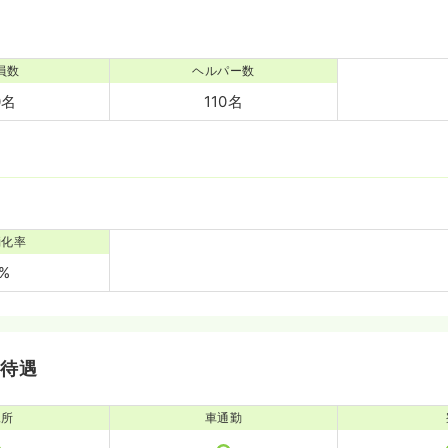
員数
ヘルパー数
0名
110名
消化率
5%
・待遇
児所
車通勤