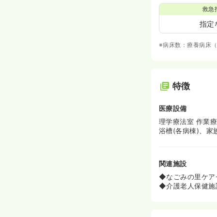
救急
指定
※病床数：療養病床（
特徴
医療設備
理学療法室 作業療
浴槽(各病棟)、
関連施設
◆なごみの里ケア
◆介護老人保健施