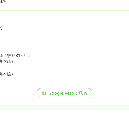
経科
15
区牧野8147-2
央本線）
央本線）
Google Mapで見る
備