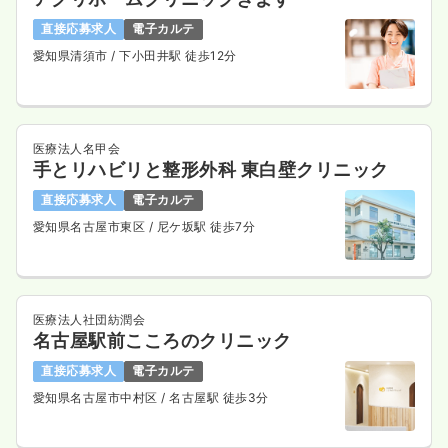
直接応募求人
電子カルテ
愛知県清須市
/ 下小田井駅 徒歩12分
外来
一般＋療養
正・准看護師
一時募集休止
日勤のみ（常勤）
医療法人名甲会
25.9
給与
万円
/月
賞与3.6ヶ月
手とリハビリと整形外科 東白壁クリニック
※経験3年の例
時間
8:30～17:30
直接応募求人
電子カルテ
日曜休み
4週8休以上
月給28万円以上可
愛知県名古屋市東区
/ 尼ケ坂駅 徒歩7分
気になる
詳細を見る
医療法人社団紡潤会
名古屋駅前こころのクリニック
一時募集休止
日勤のみ（パート）
直接応募求人
電子カルテ
1,600
給与
時給
円〜
愛知県名古屋市中村区
/ 名古屋駅 徒歩3分
時間
8:30～17:30
（休憩60分）
日曜休み
時給1,600円以上可