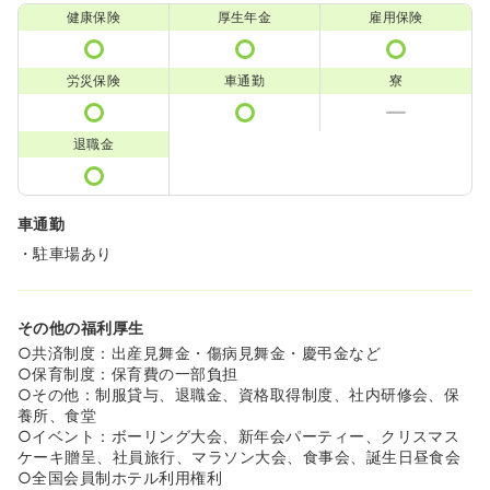
健康保険
厚生年金
雇用保険
労災保険
車通勤
寮
退職金
車通勤
・駐車場あり
その他の福利厚生
○共済制度：出産見舞金・傷病見舞金・慶弔金など
○保育制度：保育費の一部負担
○その他：制服貸与、退職金、資格取得制度、社内研修会、保
養所、食堂
○イベント：ボーリング大会、新年会パーティー、クリスマス
ケーキ贈呈、社員旅行、マラソン大会、食事会、誕生日昼食会
○全国会員制ホテル利用権利