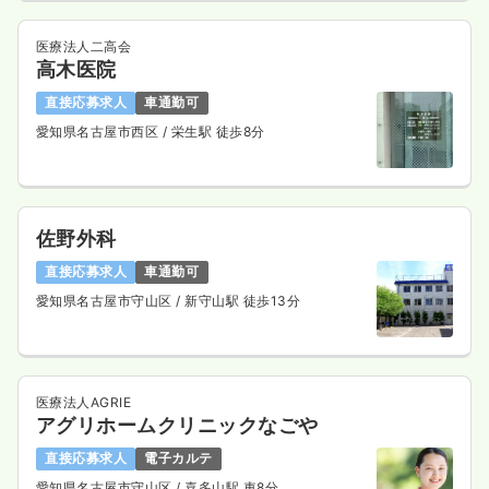
気になる
詳細を見る
医療法人二高会
高木医院
直接応募求人
車通勤可
訪問診療
一般＋療養
正看護師
愛知県名古屋市西区
/ 栄生駅 徒歩8分
一時募集休止
日勤のみ（常勤）
25.9
給与
万円〜
/月
賞与3.6ヶ月
佐野外科
※経験3年の例
時間
8:30～17:30
（休憩60分）
直接応募求人
車通勤可
土日祝休み
月給28万円以上可
愛知県名古屋市守山区
/ 新守山駅 徒歩13分
気になる
詳細を見る
医療法人AGRIE
アグリホームクリニックなごや
その他
一般＋療養
正看護師
直接応募求人
電子カルテ
愛知県名古屋市守山区
/ 喜多山駅 車8分