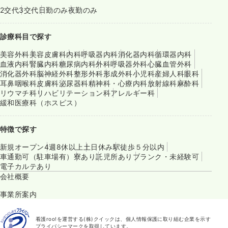
2交代
3交代
日勤のみ
夜勤のみ
診療科目で探す
美容外科
美容皮膚科
内科
呼吸器内科
消化器内科
循環器内科
血液内科
腎臓内科
糖尿病内科
外科
呼吸器外科
心臓血管外科
消化器外科
脳神経外科
整形外科
形成外科
小児科
産婦人科
眼科
耳鼻咽喉科
皮膚科
泌尿器科
精神科・心療内科
放射線科
麻酔科
リウマチ科
リハビリテーション科
アレルギー科
緩和医療科（ホスピス）
特徴で探す
新規オープン
4週8休以上
土日休み
駅徒歩５分以内
車通勤可（駐車場有）
寮あり
託児所あり
ブランク・未経験可
電子カルテあり
会社概要
事業所案内
看護roo!を運営する(株)クイックは、個人情報保護に取り組む企業を示す
プライバシーマークを取得しています。