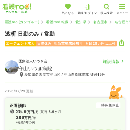
気になる
登録/ログイン
求人検索
メニュー
看護roo![カンゴルー]
看護roo! 転職
愛知県
名古屋市
名古屋市
透析
日勤のみ / 常勤
エージェント求人
日曜休み
担当業務未経験可
月給28万円以上可
医療法人いつき会
施設情報
守山いつき病院
愛知県名古屋市守山区 / 守山自衛隊前駅 徒歩15分
2026/07/29 更新
正看護師
一時募集休止
25.9
賞与 3.6ヶ月
万円
/月
389
万円
/年
※経験3年の例