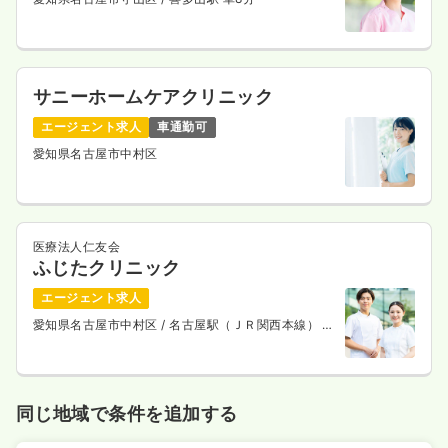
一時募集休止
日勤のみ（常勤）
27.4
給与
万円
/月
賞与3.6ヶ月
※経験11年の例
時間
8:30～17:30
サニーホームケアクリニック
日曜休み
4週8休以上
担当業務未経験可
月給28万円以上可
エージェント求人
車通勤可
愛知県名古屋市中村区
気になる
詳細を見る
医療法人仁友会
ふじたクリニック
エージェント求人
愛知県名古屋市中村区
/ 名古屋駅（ＪＲ関西本線） 徒
歩10分
同じ地域で条件を追加する