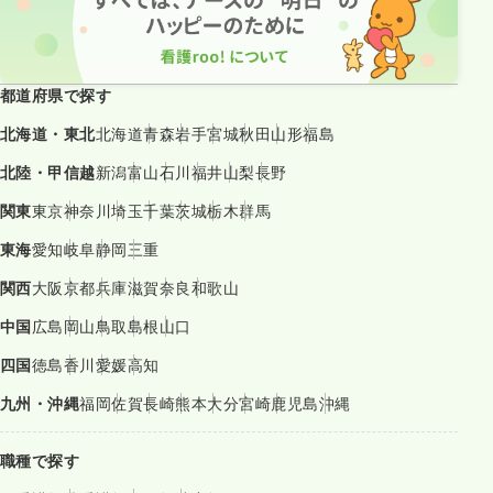
都道府県で探す
北海道・東北
北海道
青森
岩手
宮城
秋田
山形
福島
北陸・甲信越
新潟
富山
石川
福井
山梨
長野
関東
東京
神奈川
埼玉
千葉
茨城
栃木
群馬
東海
愛知
岐阜
静岡
三重
関西
大阪
京都
兵庫
滋賀
奈良
和歌山
中国
広島
岡山
鳥取
島根
山口
四国
徳島
香川
愛媛
高知
九州・沖縄
福岡
佐賀
長崎
熊本
大分
宮崎
鹿児島
沖縄
職種で探す