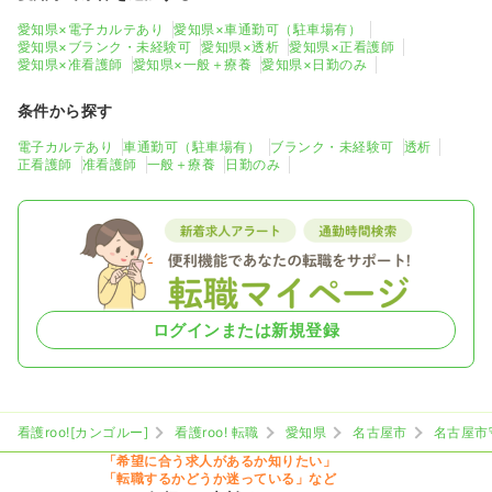
愛知県×電子カルテあり
愛知県×車通勤可（駐車場有）
愛知県×ブランク・未経験可
愛知県×透析
愛知県×正看護師
愛知県×准看護師
愛知県×一般＋療養
愛知県×日勤のみ
条件から探す
電子カルテあり
車通勤可（駐車場有）
ブランク・未経験可
透析
正看護師
准看護師
一般＋療養
日勤のみ
ログインまたは新規登録
看護roo![カンゴルー]
看護roo! 転職
愛知県
名古屋市
名古屋市
「希望に合う求人があるか知りたい」
「転職するかどうか迷っている」など