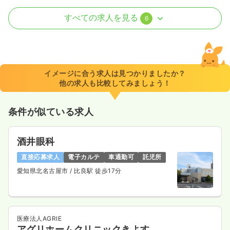
訪問看護
一般＋療養
正看護師
すべての求人を見る
6
日勤のみ（常勤）
25.9
給与
万円
/月
賞与2回
※経験3年の例
イメージに合う求人は見つかりましたか？
時間
8:30～17:30
（休憩60分）
他の求人も比較してみましょう！
土日休み
オンコールあり
月給28万円以上可
条件が似ている求人
気になる
詳細を見る
酒井眼科
一時募集休止
日勤のみ（パート）
直接応募求人
電子カルテ
車通勤可
託児所
1,600
愛知県北名古屋市
/ 比良駅 徒歩17分
給与
時給
円〜
時間
8:30～17:30
（休憩60分）
土日休み
オンコールあり
時給1,600円以上可
医療法人AGRIE
気になる
詳細を見る
アグリホームクリニックきよす