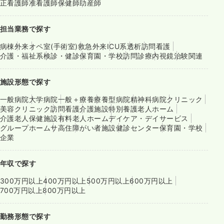
正看護師
准看護師
保健師
助産師
担当業務で探す
病棟
外来
オペ室(手術室)
救急外来
ICU系
透析
訪問看護
介護・福祉系
検診・健診
保育園・学校
訪問診療
内視鏡
治験関連
施設形態で探す
一般病院
大学病院
一般＋療養
療養型病院
精神科病院
クリニック
美容クリニック
訪問看護
介護施設
特別養護老人ホーム
介護老人保健施設
有料老人ホーム
デイケア・デイサービス
グループホーム
サ高住
障がい者施設
健診センター
保育園・学校
企業
年収で探す
300万円以上
400万円以上
500万円以上
600万円以上
700万円以上
800万円以上
勤務形態で探す