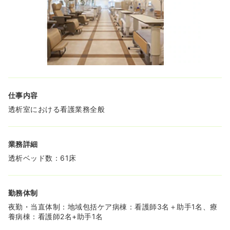
析をスタートすることを検討しております。未経験の方で
も在籍スタッフが指導しますので、興味のある方は歓迎い
たします♪
◆入院透析も外来透析も行っておりますので、今後病棟で
の看護に興味を持ち異動した場合でも、透析の経験を活か
すこともできますよ！
≪教育体制も充実しています≫
◆看護部独自で教育委員会を立ち上げ、職員の教育体制の
仕事内容
強化に取り組んでおります。レベル別に目標を設定し、一
人一人が十分に習得できるように少人数での教育を行って
透析室における看護業務全般
おります。
◆e-ラーニングシステムも導入しておりますので、なかな
か講義に参加できない方やお子様がいる方でも、自宅で学
業務詳細
習することができます♪
◆スキルアップを図りたい方には、資格取得の支援制度も
透析ベッド数：61床
ございます！
勤務体制
夜勤・当直体制：地域包括ケア病棟：看護師3名＋助手1名、療
養病棟：看護師2名+助手1名