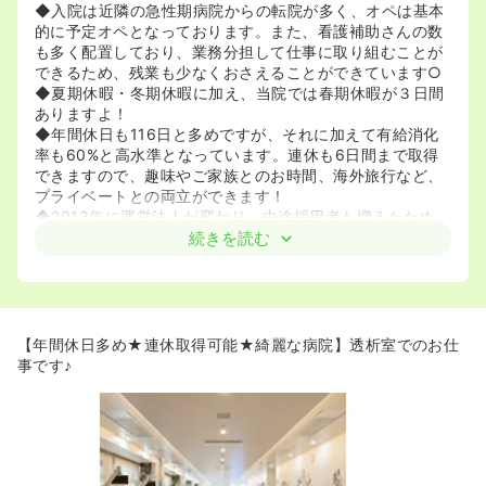
◆入院は近隣の急性期病院からの転院が多く、オペは基本
的に予定オペとなっております。また、看護補助さんの数
も多く配置しており、業務分担して仕事に取り組むことが
できるため、残業も少なくおさえることができています○
◆夏期休暇・冬期休暇に加え、当院では春期休暇が３日間
ありますよ！
◆年間休日も116日と多めですが、それに加えて有給消化
率も60%と高水準となっています。連休も6日間まで取得
できますので、趣味やご家族とのお時間、海外旅行など、
プライベートとの両立ができます！
◆2013年に運営法人が変わり、中途採用者も増えたため、
幅広い世代の方やさまざまなご経歴の方が勤務されていま
続きを読む
す。より風通しの良い働きやすい環境となっています♪
◆看護協会が取り組んでいる「看護職のワークライフバラ
ンス推進ワークショップ事業」にも参加しており、職場の
声を取り入れながら働きやすい職場への改善に取り組んで
います。
【年間休日多め★連休取得可能★綺麗な病院】透析室でのお仕
事です♪
≪未経験でもOK！透析看護に興味のある方を歓迎します
★≫
◆約60床の透析ベットがあります。改装工事をした新棟に
ありますので、透析室もとても綺麗で働きやすい環境とな
っております！
◆今後、利用者様のニーズにこたえるため、準夜勤帯の透