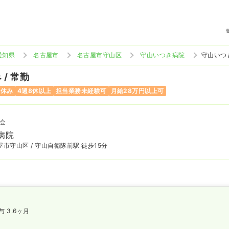
愛知県
名古屋市
名古屋市守山区
守山いつき病院
守山いつ
/ 常勤
曜休み
4週8休以上
担当業務未経験可
月給28万円以上可
会
病院
市守山区 / 守山自衛隊前駅 徒歩15分
与 3.6ヶ月