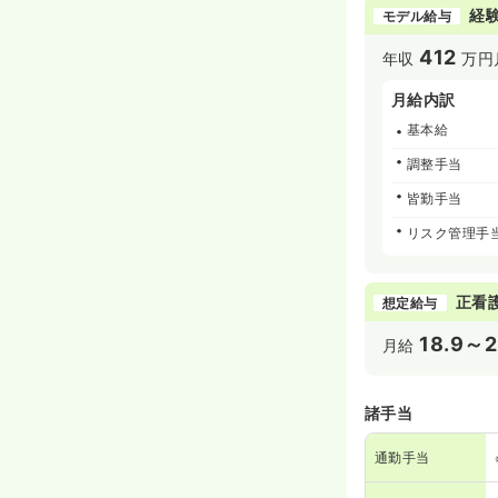
経験
モデル給与
412
年収
万円
月給内訳
基本給
調整手当
皆勤手当
リスク管理手
正看
想定給与
18.9～
月給
諸手当
通勤手当