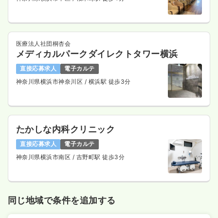
オペ室(手術室)
一般＋療養
正看護師
医療法人社団桐杏会
日勤のみ（常勤）
メディカルパークダイレクトタワー横浜
給与
お問い合わせください
直接応募求人
電子カルテ
時間
8:30～17:00
神奈川県横浜市神奈川区
/ 横浜駅 徒歩3分
4週8休以上
担当業務未経験可
ブランク可
第二新卒可
気になる
詳細を見る
たかしな内科クリニック
直接応募求人
電子カルテ
一時募集休止
2交代（常勤）
神奈川県横浜市南区
/ 吉野町駅 徒歩3分
29.4
給与
万円
/月
賞与2回
※経験10年の例
時間
8:30～17:00
同じ地域で条件を追加する
4週8休以上
担当業務未経験可
ブランク可
第二新卒可
月給29万円以上可