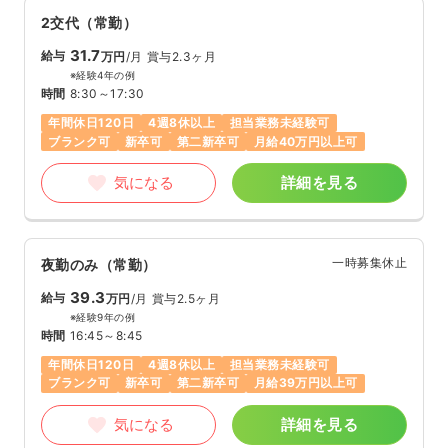
2交代（常勤）
31.7
給与
万円
/月
賞与2.3ヶ月
※経験4年の例
時間
8:30～17:30
年間休日120日
4週8休以上
担当業務未経験可
ブランク可
新卒可
第二新卒可
月給40万円以上可
気になる
詳細を見る
一時募集休止
夜勤のみ（常勤）
39.3
給与
万円
/月
賞与2.5ヶ月
※経験9年の例
時間
16:45～8:45
年間休日120日
4週8休以上
担当業務未経験可
ブランク可
新卒可
第二新卒可
月給39万円以上可
気になる
詳細を見る