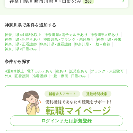
神奈川県川崎市川崎区
×
日勤のみ
266
1,700〜2,100
給与
時給
円
時間
8:30～17:30
日祝休み
オンコールあり
担当業務未経験可
ブランク可
第二新卒可
時給2,100円以上可
神奈川県で条件を追加する
神奈川県×4週8休以上
神奈川県×電子カルテあり
神奈川県×寮あり
気になる
詳細を見る
神奈川県×託児所あり
神奈川県×ブランク・未経験可
神奈川県×外来
神奈川県×正看護師
神奈川県×准看護師
神奈川県×一般＋療養
神奈川県×日勤のみ
条件から探す
検診・健診
一般＋療養
保健師
4週8休以上
電子カルテあり
寮あり
託児所あり
ブランク・未経験可
外来
正看護師
准看護師
一般＋療養
日勤のみ
日勤のみ（常勤）
給与
お問い合わせください
時間
8:30～17:30
日祝休み
年間休日120日
4週8休以上
第二新卒可
気になる
詳細を見る
ログインまたは新規登録