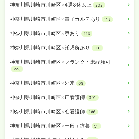
神奈川県川崎市川崎区
×
4週8休以上
202
気になる
詳細を見る
神奈川県川崎市川崎区
×
電子カルテあり
115
神奈川県川崎市川崎区
×
寮あり
116
訪問診療
一般＋療養
正・准看護師
神奈川県川崎市川崎区
×
託児所あり
110
日勤のみ（常勤）
神奈川県川崎市川崎区
×
ブランク・未経験可
30.0
給与
万円
/月
賞与2.3ヶ月
※経験4年の例
228
時間
8:30～17:30
神奈川県川崎市川崎区
×
外来
日祝休み
年間休日120日
4週8休以上
オンコールあり
69
担当業務未経験可
ブランク可
第二新卒可
月給30万円以上可
神奈川県川崎市川崎区
×
正看護師
301
気になる
詳細を見る
神奈川県川崎市川崎区
×
准看護師
186
神奈川県川崎市川崎区
×
一般＋療養
51
日勤のみ（パート）