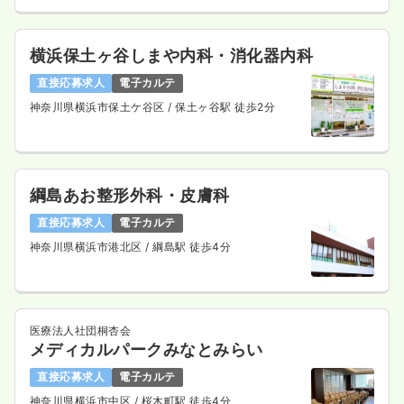
日勤のみ（常勤）
26.4
給与
万円〜
/月
賞与2.3ヶ月
横浜保土ヶ谷しまや内科・消化器内科
※経験5年の例
直接応募求人
電子カルテ
時間
8:30～17:30
神奈川県横浜市保土ケ谷区
/ 保土ヶ谷駅 徒歩2分
日祝休み
年間休日120日
4週8休以上
担当業務未経験可
第二新卒可
月給28万円以上可
気になる
詳細を見る
綱島あお整形外科・皮膚科
直接応募求人
電子カルテ
日勤のみ（パート）
神奈川県横浜市港北区
/ 綱島駅 徒歩4分
1,700〜2,100
給与
時給
円
時間
8:30～17:30
（休憩60分）
日祝休み
担当業務未経験可
第二新卒可
医療法人社団桐杏会
時給2,100円以上可
メディカルパークみなとみらい
気になる
詳細を見る
直接応募求人
電子カルテ
神奈川県横浜市中区
/ 桜木町駅 徒歩4分