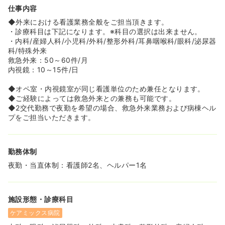
目指しています。
仕事内容
≪ママさんナースも安心の体制≫
◆外来における看護業務全般をご担当頂きます。
◆24時間託児所が利用でき、夜勤をされている方はもちろ
・診療科目は下記になります。※科目の選択は出来ません。
ん、日勤のみでお仕事をされている方も預けられるので働
・内科/産婦人科/小児科/外科/整形外科/耳鼻咽喉科/眼科/泌尿器
きながら子育ての両立も可能になります。
科/特殊外来
救急外来：50～60件/月
内視鏡：10～15件/日
◆オペ室・内視鏡室が同じ看護単位のため兼任となります。
◆ご経験によっては救急外来との兼務も可能です。
◆2交代勤務で夜勤を希望の場合、救急外来業務および病棟ヘル
プをご担当いただきます。
勤務体制
夜勤・当直体制：看護師2名、ヘルパー1名
施設形態・診療科目
ケアミックス病院