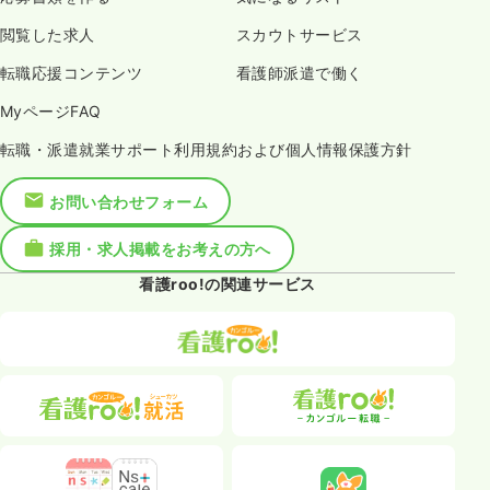
気になる
詳細を見る
閲覧した求人
スカウトサービス
転職応援コンテンツ
看護師派遣で働く
訪問看護
一般＋療養
正・准看護師
MyページFAQ
転職・派遣就業サポート利用規約および個人情報保護方針
一時募集休止
日勤のみ（常勤）
24.5
給与
お問い合わせフォーム
万円
/月
賞与52.2万円
※経験4年の例
時間
8:30～17:30
採用・求人掲載をお考えの方へ
日曜休み
年間休日120日
4週8休以上
オンコールあり
看護roo!の関連サービス
担当業務未経験可
ブランク可
月給25万円以上可
気になる
詳細を見る
一時募集休止
日勤のみ（パート）
給与
お問い合わせください
時間
8:30～17:30