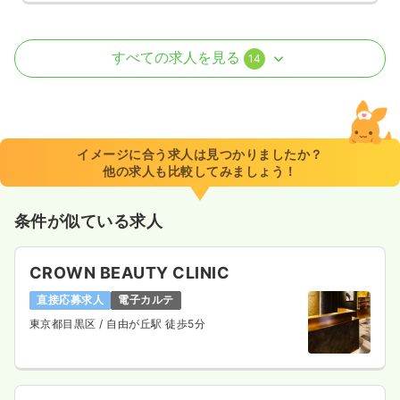
病棟
一般＋療養
助産師
すべての求人を見る
14
2交代（常勤）
515
給与
万円
/年
※経験10年の例
イメージに合う求人は見つかりましたか？
時間
8:30～17:30
他の求人も比較してみましょう！
年間休日120日
4週8休以上
ブランク可
新卒可
月給40万円以上可
条件が似ている求人
気になる
詳細を見る
CROWN BEAUTY CLINIC
直接応募求人
電子カルテ
外来
一般＋療養
正・准看護師
東京都目黒区
/ 自由が丘駅 徒歩5分
2交代（常勤）
給与
お問い合わせください