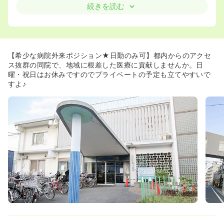
◆資格取得を目指す方に対しては院外研修への参加を支援
続きを読む
したり、協力関係にある東京慈恵医科大学付属病院の専
門・認定看護師を招き、定期的に講義を開催するなど積極
的にキャリアステップを目指す方をサポートしています。
≪産前・産後のサービスも充実≫
【希少な病院外来ポジション★日勤のみ可】都内からのアクセ
◆楽しいマタニティライフと出産に向けての準備、赤ちゃ
ス抜群の同院で、地域に根差した医療に貢献しませんか。日
んを迎える準備をして頂くための、マタニティー・ヨガを
曜・祝日はお休みですのでプライベートの予定も立てやすいで
取り入れています。
すよ♪
◆平成17年6月より本格的に母乳外来を開設しています。
担当助産師が予約制で普段の授乳方法やおうちでの様子を
聞き、乳房マッサージをしながら、その人にあった方法を
提供しています。
◆お母さんと協力しながら母子にとって無理のない自然卒
乳を目指しています。
◆積極的に研修や院内カンファレンスを行い、様々な分娩
ケースに合わせた対処法を話しあい、母子にとって最善
の、「やさしい」病院づくりをしています。
≪FISH哲学！≫
◆「楽しく遊び心を持つ」「人を喜ばせる」「注意を向け
る」「態度を選ぶ」この4つの原理のもと、働く職員がい
きいき仕事を楽しむことができるような職場環境づくりを