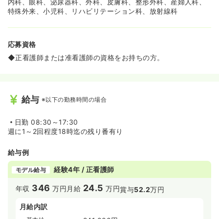
内科、眼科、泌尿器科、外科、皮膚科、整形外科、産婦人科、
特殊外来、小児科、リハビリテーション科、放射線科
応募資格
◆正看護師または准看護師の資格をお持ちの方。
給与
※以下の勤務時間の場合
日勤
08:30～17:30
週に1～2回程度18時迄の残り番有り
給与例
経験4年 / 正看護師
モデル給与
346
24.5
年収
万円
月給
万円
賞与
52.2
万円
月給内訳