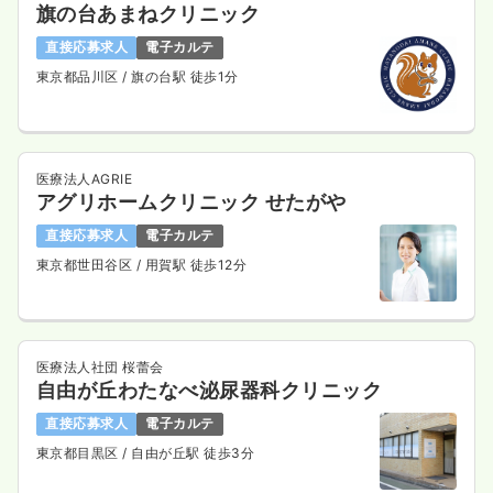
旗の台あまねクリニック
時間
8:30～17:30
（休憩60分）
直接応募求人
電子カルテ
日祝休み
年間休日120日
4週8休以上
担当業務未経験可
ブランク可
第二新卒可
東京都品川区
/ 旗の台駅 徒歩1分
気になる
詳細を見る
医療法人AGRIE
アグリホームクリニック せたがや
一時募集休止
夜勤のみ（常勤）
直接応募求人
電子カルテ
給与
お問い合わせください
時間
16:45～9:45
東京都世田谷区
/ 用賀駅 徒歩12分
日祝休み
年間休日120日
4週8休以上
担当業務未経験可
ブランク可
第二新卒可
気になる
詳細を見る
医療法人社団 桜蕾会
自由が丘わたなべ泌尿器科クリニック
直接応募求人
電子カルテ
東京都目黒区
/ 自由が丘駅 徒歩3分
検診・健診
一般＋療養
正看護師