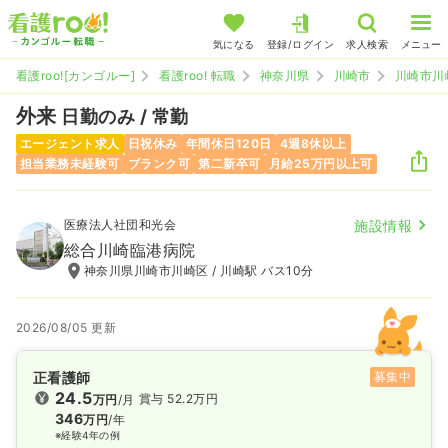
気になる
登録/ログイン
求人検索
メニュー
看護roo![カンゴルー]
看護roo! 転職
神奈川県
川崎市
川崎市川
外来
日勤のみ / 常勤
エージェント求人
日祝休み
年間休日120日
4週8休以上
担当業務未経験可
ブランク可
第二新卒可
月給25万円以上可
医療法人社団和光会
施設情報
総合川崎臨港病院
神奈川県川崎市川崎区 / 川崎駅 バス10分
2026/08/05 更新
正看護師
募集中
24.5
賞与 52.2万円
万円
/月
346
万円
/年
※経験4年の例