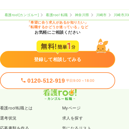
日勤のみ（パート）
看護roo![カンゴルー]
看護roo! 転職
神奈川県
川崎市
川崎市川
1,700〜2,100
給与
時給
円
「希望に合う求人があるか知りたい」
時間
8:30～17:30
（休憩60分）
「転職するかどうか迷っている」など
日祝休み
第二新卒可
時給2,100円以上可
お気軽にご相談ください
気になる
詳細を見る
登録して相談してみる
その他
一般＋療養
正看護師
0120-512-919
平日9:00～18:00
日勤のみ（常勤）
24.3〜31.7
給与
万円
/月
賞与2.3ヶ月
※一例
時間
8:15～17:15
（休憩60分）
看護roo!転職とは
Myページ
土日祝休み
年間休日120日
担当業務未経験可
選考状況
求人を探す
ブランク可
第二新卒可
月給31万円以上可
応募書類を作る
気になるリスト