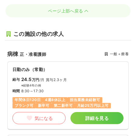
ページ上部へ戻る
この施設の他の求人
病棟
一般＋療養
正・准看護師
日勤のみ（常勤）
24.5
給与
万円
/月
賞与2.3ヶ月
※経験4年の例
時間
8:30～17:30
年間休日120日
4週8休以上
担当業務未経験可
ブランク可
新卒可
第二新卒可
月給25万円以上可
気になる
詳細を見る