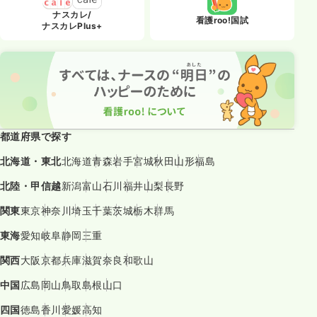
ナスカレ/
日曜休み
オンコールあり
担当業務未経験可
ブランク可
看護roo!国試
ナスカレPlus+
気になる
詳細を見る
都道府県で探す
北海道・東北
北海道
青森
岩手
宮城
秋田
山形
福島
北陸・甲信越
新潟
富山
石川
福井
山梨
長野
関東
東京
神奈川
埼玉
千葉
茨城
栃木
群馬
東海
愛知
岐阜
静岡
三重
関西
大阪
京都
兵庫
滋賀
奈良
和歌山
中国
広島
岡山
鳥取
島根
山口
四国
徳島
香川
愛媛
高知