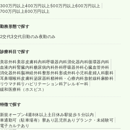
300万円以上
400万円以上
500万円以上
600万円以上
700万円以上
800万円以上
勤務形態で探す
2交代
3交代
日勤のみ
夜勤のみ
診療科目で探す
美容外科
美容皮膚科
内科
呼吸器内科
消化器内科
循環器内科
血液内科
腎臓内科
糖尿病内科
外科
呼吸器外科
心臓血管外科
消化器外科
脳神経外科
整形外科
形成外科
小児科
産婦人科
眼科
耳鼻咽喉科
皮膚科
泌尿器科
精神科・心療内科
放射線科
麻酔科
リウマチ科
リハビリテーション科
アレルギー科
緩和医療科（ホスピス）
特徴で探す
新規オープン
4週8休以上
土日休み
駅徒歩５分以内
車通勤可（駐車場有）
寮あり
託児所あり
ブランク・未経験可
電子カルテあり