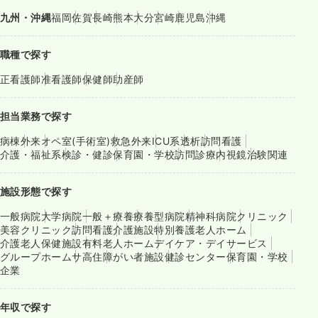
九州・沖縄
福岡
佐賀
長崎
熊本
大分
宮崎
鹿児島
沖縄
職種で探す
正看護師
准看護師
保健師
助産師
担当業務で探す
病棟
外来
オペ室(手術室)
救急外来
ICU系
透析
訪問看護
介護・福祉系
検診・健診
保育園・学校
訪問診療
内視鏡
治験関連
施設形態で探す
一般病院
大学病院
一般＋療養
療養型病院
精神科病院
クリニック
美容クリニック
訪問看護
介護施設
特別養護老人ホーム
介護老人保健施設
有料老人ホーム
デイケア・デイサービス
グループホーム
サ高住
障がい者施設
健診センター
保育園・学校
企業
年収で探す