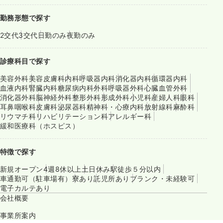
勤務形態で探す
2交代
3交代
日勤のみ
夜勤のみ
診療科目で探す
美容外科
美容皮膚科
内科
呼吸器内科
消化器内科
循環器内科
血液内科
腎臓内科
糖尿病内科
外科
呼吸器外科
心臓血管外科
消化器外科
脳神経外科
整形外科
形成外科
小児科
産婦人科
眼科
耳鼻咽喉科
皮膚科
泌尿器科
精神科・心療内科
放射線科
麻酔科
リウマチ科
リハビリテーション科
アレルギー科
緩和医療科（ホスピス）
特徴で探す
新規オープン
4週8休以上
土日休み
駅徒歩５分以内
車通勤可（駐車場有）
寮あり
託児所あり
ブランク・未経験可
電子カルテあり
会社概要
事業所案内