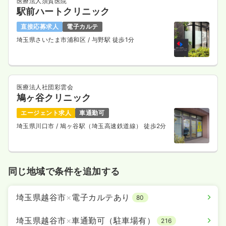
医療法人須賀医院
駅前ハートクリニック
直接応募求人
電子カルテ
埼玉県さいたま市浦和区
/ 与野駅 徒歩1分
医療法人社団彩雲会
鳩ヶ谷クリニック
エージェント求人
車通勤可
埼玉県川口市
/ 鳩ヶ谷駅（埼玉高速鉄道線） 徒歩2分
同じ地域で条件を追加する
埼玉県越谷市
×
電子カルテあり
80
埼玉県越谷市
×
車通勤可（駐車場有）
216