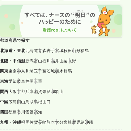
都道府県で探す
北海道・東北
北海道
青森
岩手
宮城
秋田
山形
福島
北陸・甲信越
新潟
富山
石川
福井
山梨
長野
関東
東京
神奈川
埼玉
千葉
茨城
栃木
群馬
東海
愛知
岐阜
静岡
三重
関西
大阪
京都
兵庫
滋賀
奈良
和歌山
中国
広島
岡山
鳥取
島根
山口
四国
徳島
香川
愛媛
高知
九州・沖縄
福岡
佐賀
長崎
熊本
大分
宮崎
鹿児島
沖縄