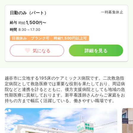
一時募集休止
日勤のみ（パート）
1,500
給与
時給
円〜
時間
8:30～17:30
日祝休み
ブランク可
時給1,500円以上可
気になる
詳細を見る
越谷市に立地する195床のケアミックス病院です。二次救急指
定病院として救急医療では重要な役割を果たしており、周辺病
院などと連携を計るとともに、後方支援病院としても地域の急
性期医療に貢献しております。新卒看護師さんからご家庭をお
持ちの方まで幅広く活躍している、働きやすい職場です。