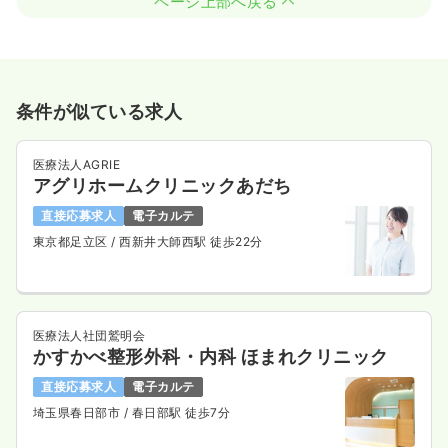
ページ上部へ戻る
条件が似ている求人
医療法人AGRIE
アグリホームクリニックあだち
直接応募求人
電子カルテ
東京都足立区
/ 西新井大師西駅 徒歩22分
医療法人社団鷲明会
かすかべ整形外科・内科 ほまれクリニック
直接応募求人
電子カルテ
埼玉県春日部市
/ 春日部駅 徒歩7分