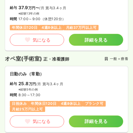
37.9
給与
万円〜
/月
賞与3.4ヶ月
※経験13年の例
時間
17:00～9:00
（休憩120分）
年間休日120日
4週8休以上
月給37万円以上可
気になる
詳細を見る
オペ室(手術室)
一般＋療養
正・准看護師
日勤のみ（常勤）
25.8
給与
万円
/月
賞与3.4ヶ月
※経験5年の例
時間
8:30～17:30
日祝休み
年間休日120日
4週8休以上
ブランク可
月給25万円以上可
気になる
詳細を見る