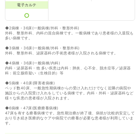
電子カルテ
◆2病棟・36床(一般病棟/外科・整形外科)
外科、整形外科、内科の混合病棟です。一般病棟であり患者様の入退院も
多い病棟です。
◆3病棟・36床(一般病棟/外科・整形外科)
外科、整形外科、泌尿器科の手術患者様が入院される病棟です。
◆4病棟・36床(一般病棟/内科)
内科・泌尿器科・他 多い疾患は内科：肺炎、心不全、脱水症等／泌尿器
科：前立腺癌疑い（生検目的）等
◆5病棟・40床(障害者病棟)
ベッド数40床、一般急性期病棟からの受け入れだけでなく近隣の病院や
施設からの入院受け入れをしている病棟です。内科・外科・泌尿器科など
様々な疾患の患者様が入院されます。
◆6病棟・47床(医療療養病棟)
47床を有する療養病棟です。急性期治療が終了後、病状が比較的安定して
おり引き続き医療的なケアや病院での療養が必要な患者様が利用していま
す。