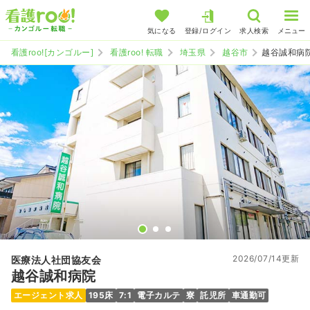
気になる
登録/ログイン
求人検索
メニュー
看護roo![カンゴルー]
看護roo! 転職
埼玉県
越谷市
越谷誠和病
2026/07/14更新
医療法人社団協友会
越谷誠和病院
エージェント求人
195床
7:1
電子カルテ
寮
託児所
車通勤可