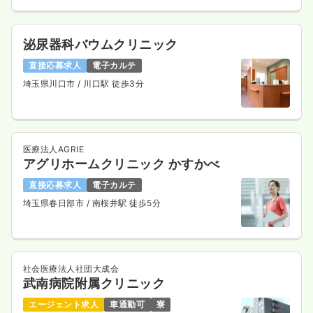
泌尿器科バウムクリニック
直接応募求人
電子カルテ
埼玉県川口市
/ 川口駅 徒歩3分
医療法人AGRIE
アグリホームクリニック かすかべ
直接応募求人
電子カルテ
埼玉県春日部市
/ 南桜井駅 徒歩5分
社会医療法人社団大成会
武南病院附属クリニック
エージェント求人
車通勤可
寮