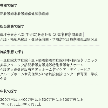
職種で探す
正看護師
准看護師
保健師
助産師
担当業務で探す
病棟
外来
オペ室(手術室)
救急外来
ICU系
透析
訪問看護
介護・福祉系
検診・健診
保育園・学校
訪問診療
内視鏡
治験関連
施設形態で探す
一般病院
大学病院
一般＋療養
療養型病院
精神科病院
クリニック
美容クリニック
訪問看護
介護施設
特別養護老人ホーム
介護老人保健施設
有料老人ホーム
デイケア・デイサービス
グループホーム
サ高住
障がい者施設
健診センター
保育園・学校
企業
年収で探す
300万円以上
400万円以上
500万円以上
600万円以上
700万円以上
800万円以上