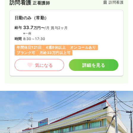
訪問看護
訪問看護
正看護師
日勤のみ（常勤）
33.7
給与
万円〜
/月
賞与2ヶ月
※一例
時間
8:30～17:30
年間休日121日
4週8休以上
オンコールあり
ブランク可
月給33万円以上可
気になる
詳細を見る