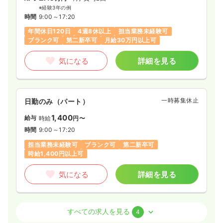
※経験3年の例
年間休日120日
月給28万円以上可
時間
9:00～17:20
年間休日120日
4週8休以上
担当業務未経験可
気になる
詳細を見る
ブランク可
第二新卒可
月給30万円以上可
気になる
詳細を見る
透析
一般＋療養
正・准看護師
一時募集休止
日勤のみ（常勤）
一時募集休止
日勤のみ（パート）
28.0
給与
万円〜
/月
賞与1.5ヶ月
1,400
給与
時給
円〜
※経験10年の例
時間
8:30～17:00
時間
9:00～17:20
日曜休み
年間休日120日
4週8休以上
担当業務未経験可
ブランク可
第二新卒可
担当業務未経験可
ブランク可
第二新卒可
時給1,400円以上可
月給28万円以上可
気になる
詳細を見る
気になる
詳細を見る
外来
精神科病院
正・准看護師
すべての求人を見る
4
一時募集休止
日勤のみ（パート）