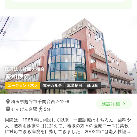
一時募集休止
日勤のみ（常勤）
27.0
給与
万円〜
/月
賞与2ヶ月
※一例
時間
8:30～17:30
（休憩60分）
日祝休み
4週8休以上
担当業務未経験可
ブランク可
第二新卒可
月給27万円以上可
気になる
詳細を見る
医療法人社団大和会
慶和病院
一時募集休止
日勤のみ（パート）
エージェント求人
電子カルテ
車通勤可
託児所
1,500
給与
時給
円〜
時間
8:30～17:30
（休憩60分）
埼玉県越谷市千間台西2-12-8
施設詳細
せんげん台駅
5分
日祝休み
担当業務未経験可
ブランク可
第二新卒可
時給1,500円以上可
同院は、1988年に開設して以来、一般診療はもちろん、歯科や
人工透析を診療科目に加えて、地域の方々の医療ニーズに柔軟
気になる
詳細を見る
に対応できる病院を目指してきました。2002年には老人性認知