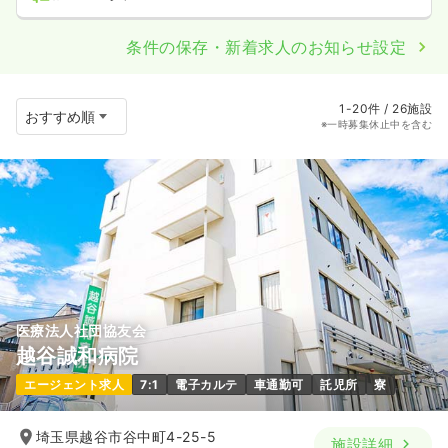
条件の保存・新着求人のお知らせ設定
1-20件 / 26施設
※一時募集休止中を含む
医療法人社団協友会
越谷誠和病院
エージェント求人
7:1
電子カルテ
車通勤可
託児所
寮
埼玉県越谷市谷中町4-25-5
施設詳細