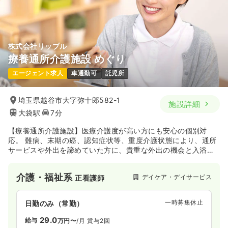
ICU系
大学病院
正看護師
一時募集休止
2交代（常勤）
28.1
給与
万円
/月
賞与110.9万円
株式会社リップル
※経験6年の例
療養通所介護施設 めぐり
時間
8:30～20:45
（休憩90分）
エージェント求人
車通勤可
託児所
4週8休以上
第二新卒可
月給28万円以上可
気になる
詳細を見る
埼玉県越谷市大字弥十郎582-1
施設詳細
大袋駅
7分
【療養通所介護施設】医療介護度が高い方にも安心の個別対
応。 難病、末期の癌、認知症状等、重度介護状態により、通所
サービスや外出を諦めていた方に、貴重な外出の機会と入浴・
胃ろう・食事提供・吸引・処置等のサービスを提供する施設に
なります。
介護・福祉系
デイケア・デイサービス
正看護師
一時募集休止
日勤のみ（常勤）
29.0
給与
万円〜
/月
賞与2回