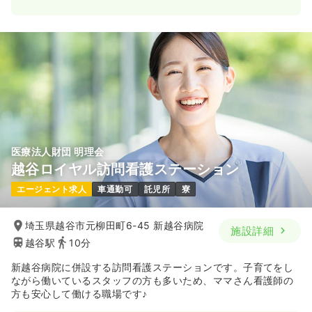
一時募集休止
日勤のみ（パート）
1,500
給与
時給
円
1,450
給与
時給
円〜
時間
8:30～17:00
時間
9:00～17:20
日曜休み
担当業務未経験可
ブランク可
第二新卒可
時給1,500円以上可
ブランク可
時給1,400円以上可
気になる
詳細を見る
気になる
詳細を見る
訪問看護
精神科病院
正・准看護師
医療法人財団 明理会
越谷ロイヤル訪問看護ステーション
一時募集休止
日勤のみ（常勤）
エージェント求人
車通勤可
託児所
寮
23.0
給与
万円〜
/月
賞与2回
※一例
埼玉県越谷市元柳田町6-45 新越谷病院
施設詳細
時間
9:00～17:20
越谷駅
10分
日祝休み
年間休日122日
4週8休以上
新越谷病院に併設する訪問看護ステーションです。子育てをし
月給23万円以上可
ながら働いているスタッフの方も多いため、ママさん看護師の
方も安心して働ける職場です♪
気になる
詳細を見る