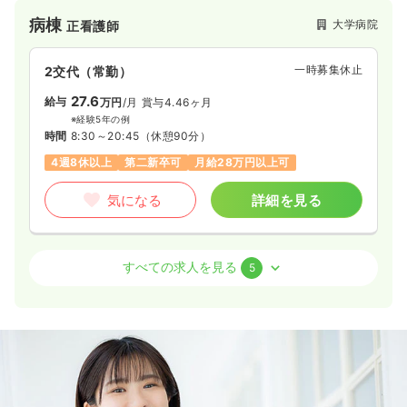
高く持ち仕事ができることが大切と考え、教育体制の充実を図
病棟
大学病院
正看護師
り、看護の役割を遂行できる実践者を教育・育成しています。
一時募集休止
2交代（常勤）
27.6
給与
万円
/月
賞与4.46ヶ月
※経験5年の例
時間
8:30～20:45
（休憩90分）
4週8休以上
第二新卒可
月給28万円以上可
気になる
詳細を見る
病棟
大学病院
助産師
すべての求人を見る
5
一時募集休止
2交代（常勤）
27.9
給与
万円
/月
賞与100.8万円
※経験6年の例
時間
8:30～20:45
（休憩90分）
4週8休以上
第二新卒可
月給27万円以上可