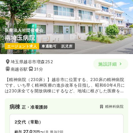
年間休日120日
ブランク可
月給28万円以上可
気になる
詳細を見る
医療法人社団俊睿会
南埼玉病院
一時募集休止
日勤のみ（パート）
エージェント求人
車通勤可
託児所
1,500
給与
時給
円〜
時間
9:00～17:30
埼玉県越谷市増森252
施設詳細
ブランク可
時給1,500円以上可
南越谷駅
31分
気になる
詳細を見る
【精神病院（230床）】越谷市に位置する、230床の精神病院
です。いち早く精神医療の進歩改革を目指し、昭和60年4月に
は230床全てを開放病棟にするなど、地域に根ざした医療を実
オペ室(手術室)
一般＋療養
践してきました。
正・准看護師
現在では精神科救急医療指定病院として認定され、看護学校の
病棟
精神科病院
正・准看護師
実習認定病院として認定を受けるなど、地域の精神分野の中核
一時募集休止
日勤のみ（常勤）
的役割を担っています。
28.0
給与
万円〜
/月
賞与2回
2交代（常勤）
※一例
27.0
給与
万円〜
/月
賞与2回
時間
9:00～17:30