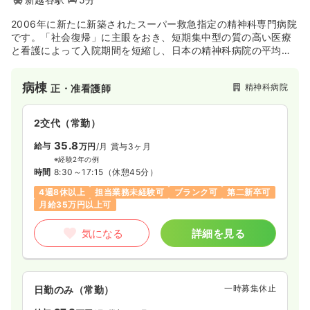
2006年に新たに新築されたスーパー救急指定の精神科専門病院
です。「社会復帰」に主眼をおき、短期集中型の質の高い医療
と看護によって入院期間を短縮し、日本の精神科病院の平均入
院日数348.7日と比べると、57.5日と大変短くなっています。
関連施設として心療内科専門病院の「楽山」、介護老人保健施
病棟
精神科病院
正・准看護師
設「南面」、認知症デイケアセンター「佳境」があり、在宅復
帰、社会復帰を目指す病院です。
2交代（常勤）
35.8
給与
万円
/月
賞与3ヶ月
※経験2年の例
時間
8:30～17:15
（休憩45分）
4週8休以上
担当業務未経験可
ブランク可
第二新卒可
月給35万円以上可
気になる
詳細を見る
一時募集休止
日勤のみ（常勤）