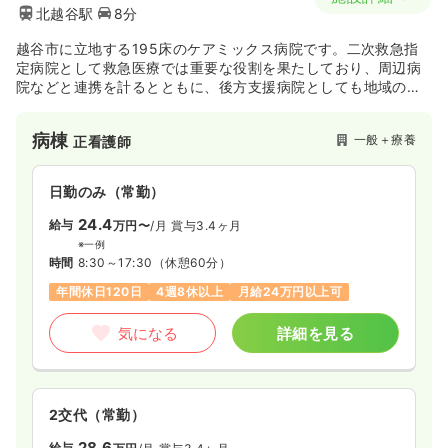
北越谷駅
8分
越谷市に立地する195床のケアミックス病院です。二次救急指
定病院として救急医療では重要な役割を果たしており、周辺病
院などと連携を計るとともに、後方支援病院としても地域の急
性期医療に貢献しております。新卒看護師さんからご家庭をお
持ちの方まで幅広く活躍している、働きやすい職場です。
病棟
一般＋療養
正看護師
日勤のみ（常勤）
24.4
給与
万円〜
/月
賞与3.4ヶ月
※一例
時間
8:30～17:30
（休憩60分）
年間休日120日
4週8休以上
月給24万円以上可
気になる
詳細を見る
2交代（常勤）
28.6
給与