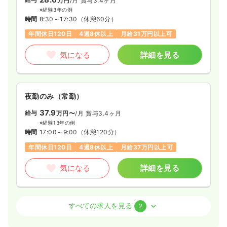
万円
/月
賞与3.4ヶ月
※経験3年の例
時間
8:30～17:30
（休憩60分）
年間休日120日
4週8休以上
月給31万円以上可
気になる
詳細を見る
夜勤のみ（常勤）
37.9
給与
万円〜
/月
賞与3.4ヶ月
※経験13年の例
時間
17:00～9:00
（休憩120分）
年間休日120日
4週8休以上
月給37万円以上可
気になる
詳細を見る
オペ室(手術室)
一般＋療養
正・准看護師
すべての求人を見る
2