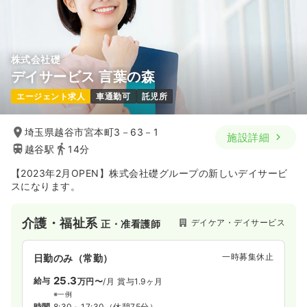
気になる
詳細を見る
株式会社礎
オペ室(手術室)
大学病院
正看護師
デイサービス 言葉の森
エージェント求人
車通勤可
託児所
一時募集休止
2交代（常勤）
26.6
給与
万円〜
/月
賞与4.46ヶ月
埼玉県越谷市宮本町3－63－1
施設詳細
※一例
越谷駅
14分
時間
8:00～16:10
4週8休以上
オンコールあり
第二新卒可
【2023年2月OPEN】株式会社礎グループの新しいデイサービ
月給26万円以上可
スになります。
気になる
詳細を見る
介護・福祉系
デイケア・デイサービス
正・准看護師
一時募集休止
日勤のみ（常勤）
救急外来
大学病院
正看護師
25.3
給与
万円〜
/月
賞与1.9ヶ月
一時募集休止
2交代（常勤）
※一例
時間
8:30～17:30
（休憩75分）