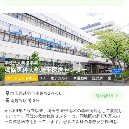
学校法人獨協学園
獨協医科大学埼玉医療センター
エージェント求人
7:1
電子カルテ
車通勤可
託児所
寮
埼玉県越谷市南越谷2-1-50
施設詳細
南越谷駅
3分
昭和59年の設立以来、埼玉県東部地区の基幹病院として展開し
ています。同院の救命救急センターは、同地区の約170万人の
三次救急医療を担っています。患者の皆様の尊厳及び権利を尊
重した看護実践をはじめ、一人ひとりがセルフエフティームを