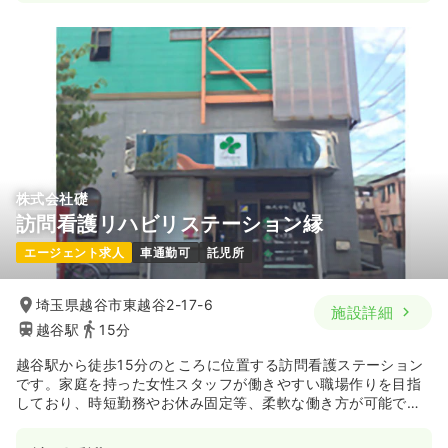
日勤のみ（常勤）
25.8
給与
万円
/月
賞与3.4ヶ月
※経験5年の例
時間
8:30～17:30
日祝休み
年間休日120日
4週8休以上
ブランク可
月給25万円以上可
気になる
詳細を見る
株式会社礎
訪問看護リハビリステーション縁
一時募集休止
日勤のみ（パート）
エージェント求人
車通勤可
託児所
1,500
給与
時給
円〜
時間
8:30～17:30
埼玉県越谷市東越谷2-17-6
施設詳細
越谷駅
15分
日祝休み
ブランク可
時給1,500円以上可
越谷駅から徒歩15分のところに位置する訪問看護ステーション
気になる
詳細を見る
です。家庭を持った女性スタッフが働きやすい職場作りを目指
しており、時短勤務やお休み固定等、柔軟な働き方が可能で
す。職場の雰囲気はとても明るく、風通しが良いのも魅力で
す。