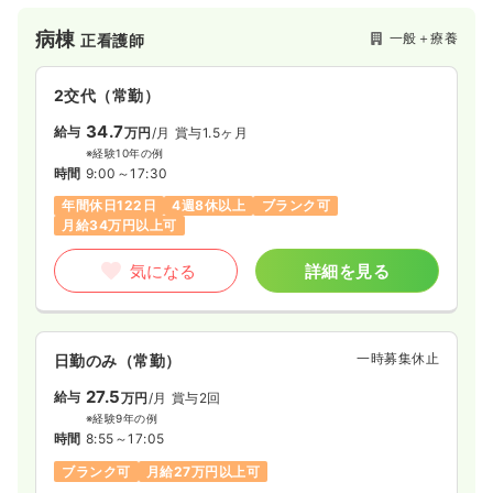
症疾患療養病棟を併設し、2004年からは訪問診療を始めていま
す。治療のみならず、その後の在宅介護まで一貫した医療介護
病棟
一般＋療養
正看護師
体制を整えて支援しております。
2交代（常勤）
34.7
給与
万円
/月
賞与1.5ヶ月
※経験10年の例
時間
9:00～17:30
年間休日122日
4週8休以上
ブランク可
月給34万円以上可
気になる
詳細を見る
一時募集休止
日勤のみ（常勤）
27.5
給与
万円
/月
賞与2回
※経験9年の例
時間
8:55～17:05
ブランク可
月給27万円以上可