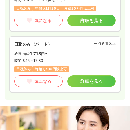
27.9
給与
万円
/月
賞与100.8万円
日祝休み
年間休日120日
月給25万円以上可
※経験6年の例
時間
8:30～20:45
（休憩90分）
気になる
詳細を見る
4週8休以上
第二新卒可
月給27万円以上可
気になる
詳細を見る
一時募集休止
日勤のみ（パート）
1,718
給与
時給
円〜
透析
大学病院
正看護師
時間
8:15～17:30
日祝休み
時給1,700円以上可
一時募集休止
2交代（常勤）
27.9
給与
万円
/月
賞与104.0万円
気になる
詳細を見る
※経験6年の例
時間
8:30～20:45
（休憩90分）
4週8休以上
月給27万円以上可
気になる
詳細を見る