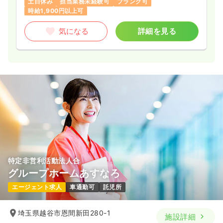
土日休み
担当業務未経験可
ブランク可
時給1,900円以上可
気になる
詳細を見る
特定非営利活動法人合
グループホームあすなろ
エージェント求人
車通勤可
託児所
埼玉県越谷市恩間新田280-1
施設詳細