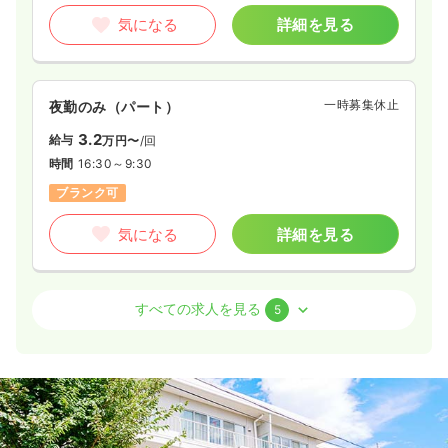
気になる
詳細を見る
一時募集休止
夜勤のみ（パート）
3.2
給与
万円〜
/回
時間
16:30～9:30
ブランク可
気になる
詳細を見る
外来
一般＋療養
正・准看護師
すべての求人を見る
5
一時募集休止
日勤のみ（常勤）
28.4
給与
万円〜
/月
賞与1.5ヶ月
※経験10年の例
時間
9:00～17:30