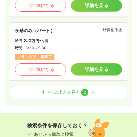
気になる
詳細を見る
一時募集休止
夜勤のみ（パート）
3.0
給与
万円〜
/回
時間
16:30～9:30
ブランク可
新卒可
気になる
詳細を見る
透析
クリニック
正・准看護師
すべての求人を見る
2
日勤のみ（常勤）
28.7
給与
万円
/月
賞与4ヶ月
※経験10年の例
検索条件を保存しておく？
時間
8:30～17:30
あとから簡単に検索
日曜休み
4週8休以上
ブランク可
月給28万円以上可