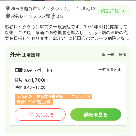
埼玉県越谷市レイクタウン八丁目12番地12
施設詳細
越谷レイクタウン駅
3分
越谷レイクタウン駅前の一般病院です。1971年6月に開業して
以来、この度、最新の医療機器を導入し、なお一層の医療の充
実を目指しております。2013年に苑田会のグループ病院となり
法人内での密な情報共有をし、医療知識・技術の向上に努めて
おります。2024年2月に新築移転を行っています。
外来
一般＋療養
正看護師
一時募集休止
日勤のみ（パート）
1,700
給与
時給
円
時間
8:45～17:20
日祝休み
担当業務未経験可
ブランク可
時給1,700円以上可
気になる
詳細を見る