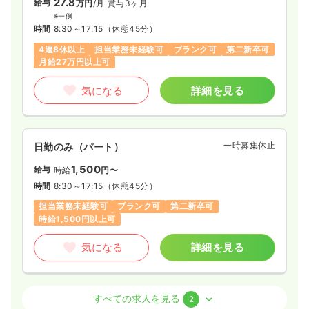
27.8
給与
万円
/月
賞与3ヶ月
※一例
時間
8:30～17:15
（休憩45分）
4週8休以上
担当業務未経験可
ブランク可
第二新卒可
月給27万円以上可
気になる
詳細を見る
一時募集休止
日勤のみ（パート）
1,500
給与
時給
円〜
時間
8:30～17:15
（休憩45分）
担当業務未経験可
ブランク可
第二新卒可
時給1,500円以上可
気になる
詳細を見る
外来
精神科病院
正・准看護師
すべての求人を見る
2