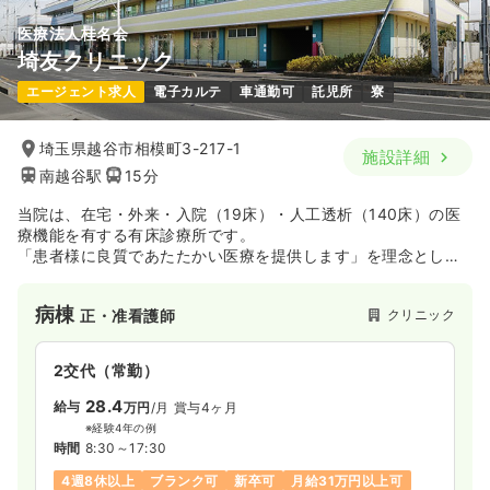
医療法人桂名会
埼友クリニック
エージェント求人
電子カルテ
車通勤可
託児所
寮
埼玉県越谷市相模町3-217-1
施設詳細
南越谷駅
15分
当院は、在宅・外来・入院（19床）・人工透析（140床）の医
療機能を有する有床診療所です。
「患者様に良質であたたかい医療を提供します」を理念とし、
医療介護関係者との多職種連携に基づく地域住民の生活支援を
行っています。
病棟
クリニック
正・准看護師
院内ではＸ線・CT（コンピューター断層撮影装置）などの画像
検査体制も整備しています。
当法人が運営する越谷泌尿器科・内科（有床診療所/19床）とも
2交代（常勤）
連携し、在宅療養患者様の加療・レスパイト入院にも対応して
います。
28.4
給与
万円
/月
賞与4ヶ月
※経験4年の例
時間
8:30～17:30
4週8休以上
ブランク可
新卒可
月給31万円以上可