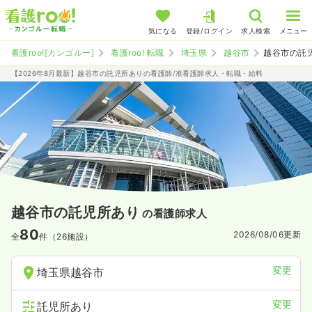
気になる
登録/ログイン
求人検索
メニュー
看護roo![カンゴルー]
看護roo! 転職
埼玉県
越谷市
越谷市の託
【2026年8月最新】越谷市の託児所ありの看護師/准看護師求人・転職・給料
越谷市の託児所あり
の看護師求人
80
2026/08/06
更新
全
件（26施設）
変更
埼玉県越谷市
変更
託児所あり