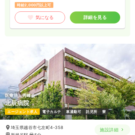
時給2,000円以上可
気になる
詳細を見る
医療法人秀峰会
北辰病院
エージェント求人
電子カルテ
車通勤可
託児所
寮
埼玉県越谷市七左町4-358
施設詳細
新越谷駅
5分