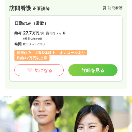
訪問看護
訪問看護
正看護師
一時募集休止
日勤のみ（パート）
日勤のみ（常勤）
1,500
給与
時給
円〜
27.7
給与
万円
/月
賞与3.7ヶ月
時間
9:00～17:20
※経験3年の例
日祝休み
時給1,500円以上可
時間
8:30～17:30
日祝休み
4週8休以上
オンコールあり
気になる
詳細を見る
月給32万円以上可
気になる
詳細を見る
その他
精神科病院
正・准看護師
一時募集休止
日勤のみ（パート）
1,450
給与
時給
円〜
時間
9:00～17:20
日祝休み
ブランク可
時給1,400円以上可
気になる
詳細を見る