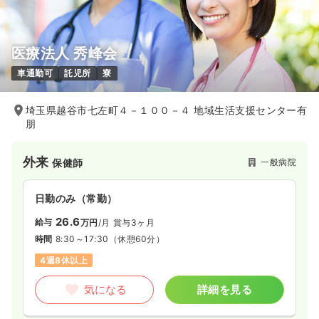
医療法人 秀峰会
車通勤可
託児所
寮
埼玉県越谷市七左町４－１００－４ 地域生活支援センター有
朋
外来
一般病院
保健師
日勤のみ（常勤）
26.6
給与
万円
/月
賞与3ヶ月
時間
8:30～17:30
（休憩60分）
4週8休以上
気になる
詳細を見る