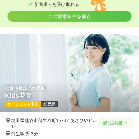
新着求人を受け取れる
気になる
詳細を見る
この検索条件を保存
外来
クリニック
正・准看護師
一時募集休止
日勤のみ（パート）
1,400
給与
時給
円〜
時間
9:00～18:00
日祝休み
時給1,400円以上可
社会福祉法人天恵園
気になる
詳細を見る
Kids花音
エージェント求人
託児所
埼玉県越谷市蒲生寿町15-37 あさひやビル
施設詳細
1F
蒲生駅
3分