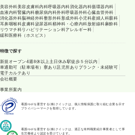
美容外科
美容皮膚科
内科
呼吸器内科
消化器内科
循環器内科
血液内科
腎臓内科
糖尿病内科
外科
呼吸器外科
心臓血管外科
消化器外科
脳神経外科
整形外科
形成外科
小児科
産婦人科
眼科
耳鼻咽喉科
皮膚科
泌尿器科
精神科・心療内科
放射線科
麻酔科
リウマチ科
リハビリテーション科
アレルギー科
緩和医療科（ホスピス）
特徴で探す
新規オープン
4週8休以上
土日休み
駅徒歩５分以内
車通勤可（駐車場有）
寮あり
託児所あり
ブランク・未経験可
電子カルテあり
会社概要
事業所案内
看護roo!を運営する(株)クイックは、個人情報保護に取り組む企業を示す
プライバシーマークを取得しています。
看護roo!を運営する(株)クイックは、適正な有料職業紹介事業者として厚
生労働省より認定を受けています。