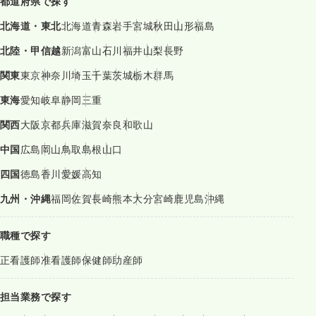
都道府県で探す
北海道・東北
北海道
青森
岩手
宮城
秋田
山形
福島
北陸・甲信越
新潟
富山
石川
福井
山梨
長野
関東
東京
神奈川
埼玉
千葉
茨城
栃木
群馬
東海
愛知
岐阜
静岡
三重
関西
大阪
京都
兵庫
滋賀
奈良
和歌山
中国
広島
岡山
鳥取
島根
山口
四国
徳島
香川
愛媛
高知
九州・沖縄
福岡
佐賀
長崎
熊本
大分
宮崎
鹿児島
沖縄
職種で探す
正看護師
准看護師
保健師
助産師
担当業務で探す