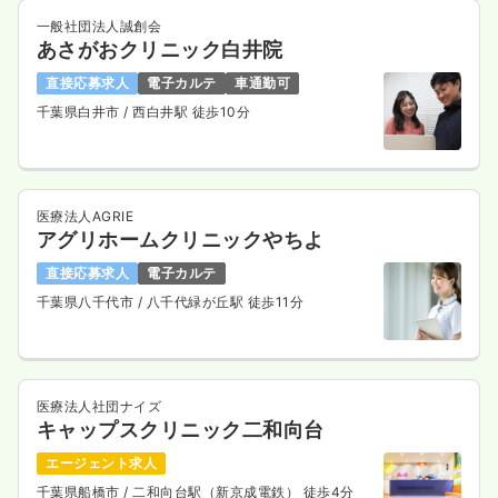
一般社団法人誠創会
あさがおクリニック白井院
直接応募求人
電子カルテ
車通勤可
千葉県白井市
/ 西白井駅 徒歩10分
医療法人AGRIE
アグリホームクリニックやちよ
直接応募求人
電子カルテ
千葉県八千代市
/ 八千代緑が丘駅 徒歩11分
医療法人社団ナイズ
キャップスクリニック二和向台
エージェント求人
千葉県船橋市
/ 二和向台駅（新京成電鉄） 徒歩4分