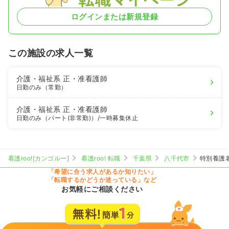
ログインまたは新規登録
この施設の求人一覧
介護・福祉系
正・准看護師
日勤のみ（常勤）
介護・福祉系
正・准看護師
日勤のみ（パート(非常勤)）
/一時募集休止
看護roo![カンゴルー]
看護roo! 転職
千葉県
八千代市
特別養護
「希望に合う求人があるか知りたい」
「転職するかどうか迷っている」など
お気軽にご相談ください