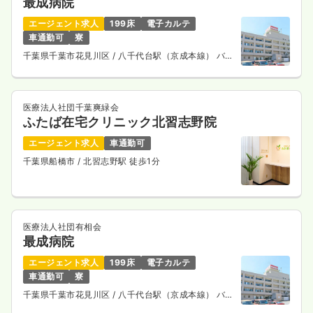
最成病院
エージェント求人
199床
電子カルテ
車通勤可
寮
千葉県千葉市花見川区
/ 八千代台駅（京成本線） バス
13分
医療法人社団千葉爽緑会
ふたば在宅クリニック北習志野院
エージェント求人
車通勤可
千葉県船橋市
/ 北習志野駅 徒歩1分
医療法人社団有相会
最成病院
エージェント求人
199床
電子カルテ
車通勤可
寮
千葉県千葉市花見川区
/ 八千代台駅（京成本線） バス
13分