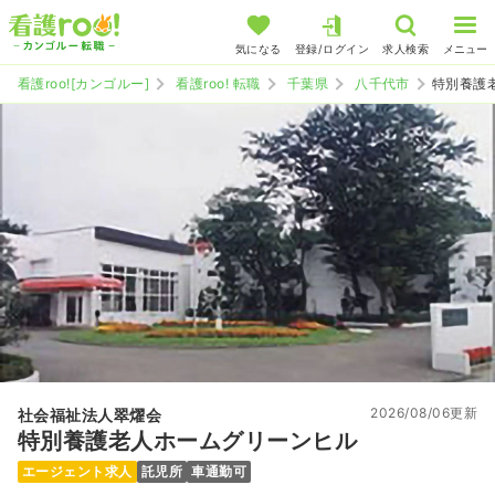
気になる
登録/ログイン
求人検索
メニュー
看護roo![カンゴルー]
看護roo! 転職
千葉県
八千代市
特別養護
2026/08/06更新
社会福祉法人翠燿会
特別養護老人ホームグリーンヒル
エージェント求人
託児所
車通勤可