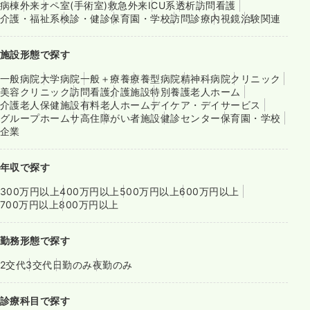
病棟
外来
オペ室(手術室)
救急外来
ICU系
透析
訪問看護
介護・福祉系
検診・健診
保育園・学校
訪問診療
内視鏡
治験関連
施設形態で探す
一般病院
大学病院
一般＋療養
療養型病院
精神科病院
クリニック
美容クリニック
訪問看護
介護施設
特別養護老人ホーム
介護老人保健施設
有料老人ホーム
デイケア・デイサービス
グループホーム
サ高住
障がい者施設
健診センター
保育園・学校
企業
年収で探す
300万円以上
400万円以上
500万円以上
600万円以上
700万円以上
800万円以上
勤務形態で探す
2交代
3交代
日勤のみ
夜勤のみ
診療科目で探す