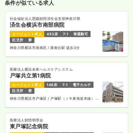
条件が似ている求人
社会福祉法人恩賜財団済生会支部神奈川県
済生会横浜市南部病院
エージェント求人
453床
7:1
車通勤可
託児所
寮
神奈川県横浜市港南区
/ 港南台駅 徒歩3分
医療法人横浜未来ヘルスケアシステム
戸塚共立第1病院
エージェント求人
148床
7:1
電子カルテ
託児所
寮
神奈川県横浜市戸塚区
/ 戸塚駅（ＪＲ東海道本線） 徒
歩6分
医療法人財団明理会
東戸塚記念病院