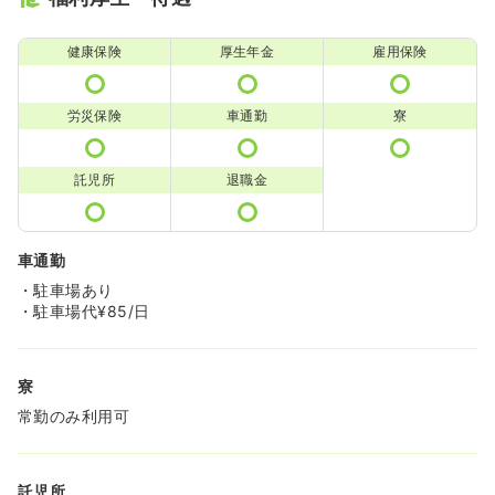
健康保険
厚生年金
雇用保険
労災保険
車通勤
寮
託児所
退職金
車通勤
・駐車場あり
・駐車場代¥85/日
寮
常勤のみ利用可
託児所