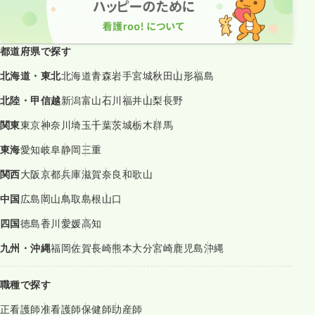
都道府県で探す
北海道・東北
北海道
青森
岩手
宮城
秋田
山形
福島
北陸・甲信越
新潟
富山
石川
福井
山梨
長野
関東
東京
神奈川
埼玉
千葉
茨城
栃木
群馬
東海
愛知
岐阜
静岡
三重
関西
大阪
京都
兵庫
滋賀
奈良
和歌山
中国
広島
岡山
鳥取
島根
山口
四国
徳島
香川
愛媛
高知
九州・沖縄
福岡
佐賀
長崎
熊本
大分
宮崎
鹿児島
沖縄
職種で探す
正看護師
准看護師
保健師
助産師