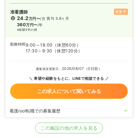
准看護師
募集中
24.2
賞与 3.8ヶ月
万円〜
/月
360
万円〜
/年
※経験5年の例
勤務時間
9:00～18:00
（休憩60分）
17:30～9:30
（休憩120分）
2026/08/07（0日前）
募集状況更新日：
希望や経験をもとに、LINEで相談できる
この求人について聞いてみる
看護roo!転職での募集履歴
2025/11/14
正・准看護師の募集を開始
2024/07/12
正・准看護師の募集を休止
この施設の他の求人を見る
2023/07/13
正・准看護師の募集を開始
2022/03/14
正・准看護師の募集を休止