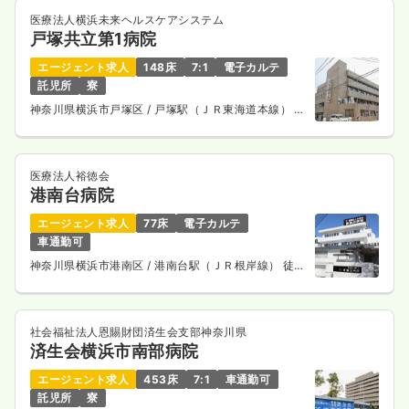
医療法人横浜未来ヘルスケアシステム
戸塚共立第1病院
エージェント求人
148床
7:1
電子カルテ
託児所
寮
神奈川県横浜市戸塚区
/ 戸塚駅（ＪＲ東海道本線） 徒
歩6分
医療法人裕徳会
港南台病院
エージェント求人
77床
電子カルテ
車通勤可
神奈川県横浜市港南区
/ 港南台駅（ＪＲ根岸線） 徒歩
8分
社会福祉法人恩賜財団済生会支部神奈川県
済生会横浜市南部病院
エージェント求人
453床
7:1
車通勤可
託児所
寮