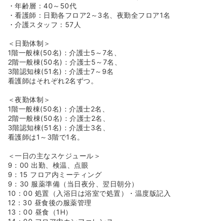
・年齢層：40～50代
・看護師：日勤各フロア2～3名、夜勤全フロア1名
・介護スタッフ：57人
＜日勤体制＞
1階一般棟(50名)：介護士5～7名、
2階一般棟(50名)：介護士5～7名、
3階認知棟(51名)：介護士7～9名
看護師はそれぞれ2名ずつ。
＜夜勤体制＞
1階一般棟(50名)：介護士2名、
2階一般棟(50名)：介護士2名、
3階認知棟(51名)：介護士3名、
看護師は1～3階で1名。
＜一日の主なスケジュール＞
9：00 出勤、検温、点眼
9：15 フロア内ミーティング
9：30 服薬準備（当日夜分、翌日朝分）
10：00 処置（入浴日は浴室で処置）・温度版記入
12：30 昼食後の服薬管理
13：00 昼食（1H）