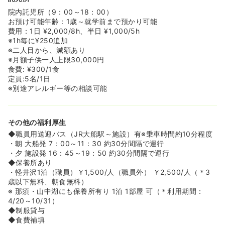
院内託児所（9：00～18：00）
お預け可能年齢：1歳～就学前まで預かり可能
費用：1日 ¥2,000/8h、半日 ¥1,000/5h
※1h毎に¥250追加
※二人目から、減額あり
※月額子供一人上限30,000円
食費: ¥300/1食
定員:5名/1日
※別途アレルギー等の相談可能
その他の福利厚生
◆職員用送迎バス（JR大船駅～施設）有※乗車時間約10分程度
・朝 大船発 7：00～11：30 約30分間隔で運行
・夕 施設発 16：45～19：50 約30分間隔で運行
◆保養所あり
・軽井沢1泊（職員）￥1,500/人（職員外） ￥2,500/人（＊3
歳以下無料、朝食無料）
※ 那須・山中湖にも保養所有り 1泊 1部屋 可（＊利用期間：
4/20～10/31）
◆制服貸与
◆食費補填