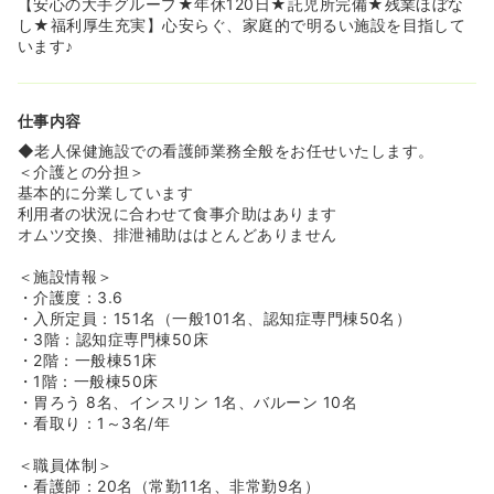
【安心の大手グループ★年休120日★託児所完備★残業ほぼな
し★福利厚生充実】心安らぐ、家庭的で明るい施設を目指して
います♪
仕事内容
◆老人保健施設での看護師業務全般をお任せいたします。
＜介護との分担＞
基本的に分業しています
利用者の状況に合わせて食事介助はあります
オムツ交換、排泄補助ははとんどありません
＜施設情報＞
・介護度：3.6
・入所定員：151名（一般101名、認知症専門棟50名）
・3階：認知症専門棟50床
・2階：一般棟51床
・1階：一般棟50床
・胃ろう 8名、インスリン 1名、バルーン 10名
・看取り：1～3名/年
＜職員体制＞
・看護師：20名（常勤11名、非常勤9名）