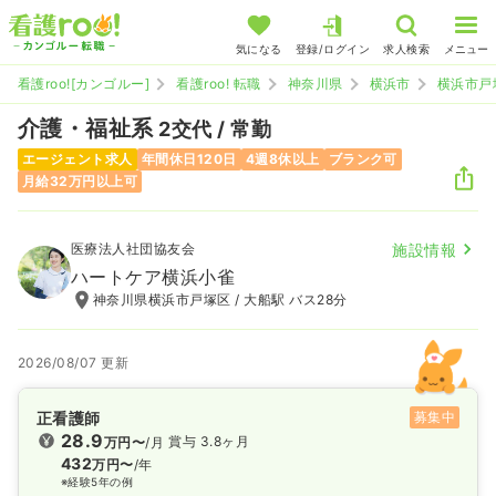
気になる
登録/ログイン
求人検索
メニュー
看護roo![カンゴルー]
看護roo! 転職
神奈川県
横浜市
横浜市戸
介護・福祉系
2交代 / 常勤
エージェント求人
年間休日120日
4週8休以上
ブランク可
月給32万円以上可
医療法人社団協友会
施設情報
ハートケア横浜小雀
神奈川県横浜市戸塚区 / 大船駅 バス28分
2026/08/07 更新
正看護師
募集中
28.9
賞与 3.8ヶ月
万円〜
/月
432
万円〜
/年
※経験5年の例