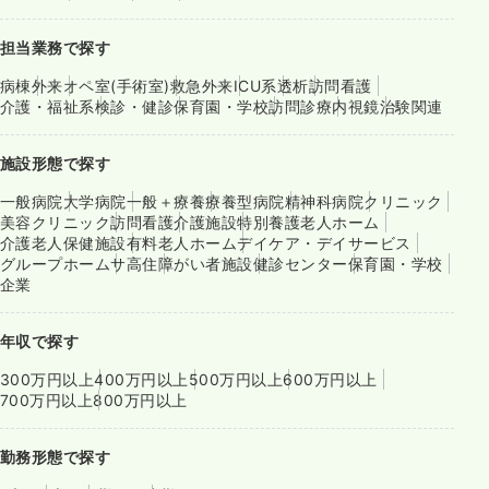
担当業務で探す
病棟
外来
オペ室(手術室)
救急外来
ICU系
透析
訪問看護
介護・福祉系
検診・健診
保育園・学校
訪問診療
内視鏡
治験関連
施設形態で探す
一般病院
大学病院
一般＋療養
療養型病院
精神科病院
クリニック
美容クリニック
訪問看護
介護施設
特別養護老人ホーム
介護老人保健施設
有料老人ホーム
デイケア・デイサービス
グループホーム
サ高住
障がい者施設
健診センター
保育園・学校
企業
年収で探す
300万円以上
400万円以上
500万円以上
600万円以上
700万円以上
800万円以上
勤務形態で探す