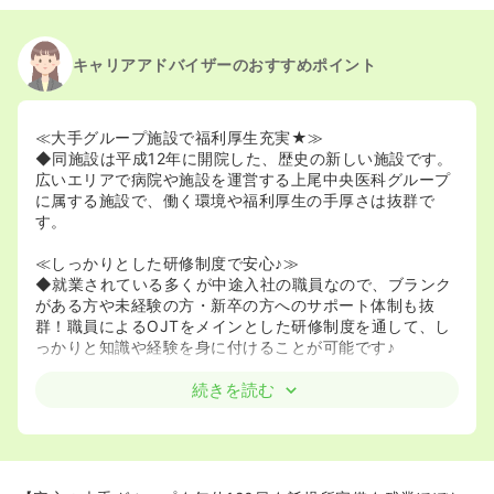
2021/09/13
正・准看護師の募集を開始
2021/05/28
正・准看護師の募集を休止
2020/09/17
正・准看護師を募集中
キャリアアドバイザーのおすすめポイント
≪大手グループ施設で福利厚生充実★≫
◆同施設は平成12年に開院した、歴史の新しい施設です。
広いエリアで病院や施設を運営する上尾中央医科グループ
に属する施設で、働く環境や福利厚生の手厚さは抜群で
す。
≪しっかりとした研修制度で安心♪≫
◆就業されている多くが中途入社の職員なので、ブランク
がある方や未経験の方・新卒の方へのサポート体制も抜
群！職員によるOJTをメインとした研修制度を通して、し
っかりと知識や経験を身に付けることが可能です♪
続きを読む