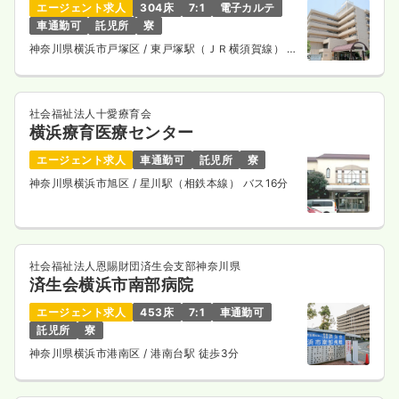
エージェント求人
304床
7:1
電子カルテ
車通勤可
託児所
寮
神奈川県横浜市戸塚区
/ 東戸塚駅（ＪＲ横須賀線） 徒
歩4分
社会福祉法人十愛療育会
横浜療育医療センター
エージェント求人
車通勤可
託児所
寮
神奈川県横浜市旭区
/ 星川駅（相鉄本線） バス16分
社会福祉法人恩賜財団済生会支部神奈川県
済生会横浜市南部病院
エージェント求人
453床
7:1
車通勤可
託児所
寮
神奈川県横浜市港南区
/ 港南台駅 徒歩3分