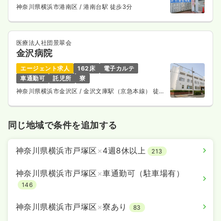
神奈川県横浜市港南区
/ 港南台駅 徒歩3分
医療法人社団景翠会
金沢病院
エージェント求人
162床
電子カルテ
車通勤可
託児所
寮
神奈川県横浜市金沢区
/ 金沢文庫駅（京急本線） 徒歩
11分
同じ地域で条件を追加する
神奈川県横浜市戸塚区
×
4週8休以上
213
神奈川県横浜市戸塚区
×
車通勤可（駐車場有）
146
神奈川県横浜市戸塚区
×
寮あり
83