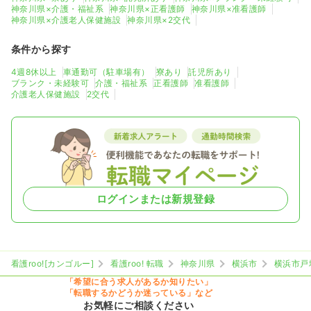
神奈川県×介護・福祉系
神奈川県×正看護師
神奈川県×准看護師
神奈川県×介護老人保健施設
神奈川県×2交代
条件から探す
4週8休以上
車通勤可（駐車場有）
寮あり
託児所あり
ブランク・未経験可
介護・福祉系
正看護師
准看護師
介護老人保健施設
2交代
ログインまたは新規登録
看護roo![カンゴルー]
看護roo! 転職
神奈川県
横浜市
横浜市戸
「希望に合う求人があるか知りたい」
「転職するかどうか迷っている」など
お気軽にご相談ください