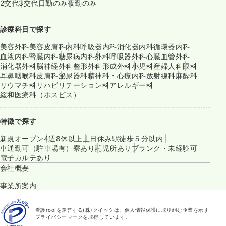
2交代
3交代
日勤のみ
夜勤のみ
診療科目で探す
美容外科
美容皮膚科
内科
呼吸器内科
消化器内科
循環器内科
血液内科
腎臓内科
糖尿病内科
外科
呼吸器外科
心臓血管外科
消化器外科
脳神経外科
整形外科
形成外科
小児科
産婦人科
眼科
耳鼻咽喉科
皮膚科
泌尿器科
精神科・心療内科
放射線科
麻酔科
リウマチ科
リハビリテーション科
アレルギー科
緩和医療科（ホスピス）
特徴で探す
新規オープン
4週8休以上
土日休み
駅徒歩５分以内
車通勤可（駐車場有）
寮あり
託児所あり
ブランク・未経験可
電子カルテあり
会社概要
事業所案内
看護roo!を運営する(株)クイックは、個人情報保護に取り組む企業を示す
プライバシーマークを取得しています。