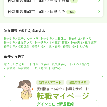
神奈川県川崎市川崎区
×
一般＋療養
51
その他
一般＋療養
保健師
神奈川県川崎市川崎区
×
日勤のみ
266
一時募集休止
日勤のみ（常勤）
25.3
給与
万円〜
/月
賞与2.5ヶ月
神奈川県で条件を追加する
※一例
時間
8:45～17:15
神奈川県×電子カルテあり
神奈川県×土日休み
神奈川県×寮あり
4週8休以上
ブランク可
月給25万円以上可
神奈川県×託児所あり
神奈川県×オペ室(手術室)
神奈川県×正看護師
神奈川県×准看護師
神奈川県×一般＋療養
神奈川県×日勤のみ
気になる
詳細を見る
条件から探す
電子カルテあり
土日休み
寮あり
託児所あり
オペ室(手術室)
正看護師
准看護師
一般＋療養
日勤のみ
ログインまたは新規登録