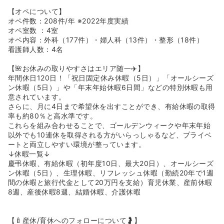
【オペについて】
オペ件数：208件/年 ※2022年度実績
オペ室数 ：4室
オペ内容：外科（177件）・婦人科（13件）・整形（18件）
看護師人数：4名
【🌺お休みの取りやすさはエリア随一✈️】
年間休日120日！「祝日固定休み休暇（5日）」「オールシーズ
ン休暇（5日）」や「年末年始休暇6日間」などの特別休暇も用
意されています。
さらに、月に4日まで希望休を出すことができ、有給休暇の取得
率も約80％と高水準です。
これらを組み合わせることで、ゴールデンウィークや年末年始
以外でも10連休を取得される方がいらっしゃるなど、プライベ
ートと両立しやすい環境が整っています。
↓休暇一覧↓
慶弔休暇、有給休暇（初年度10日、最大20日）、オールシーズ
ン休暇（5日）、生理休暇、リフレッシュ休暇（勤続20年で1週
間の休暇と旅行代金として20万円を支給）育児休業、産前休暇
8週、産後休暇8週、結婚休暇、介護休暇
【🍼産休/育休へのフォローについて🤰】