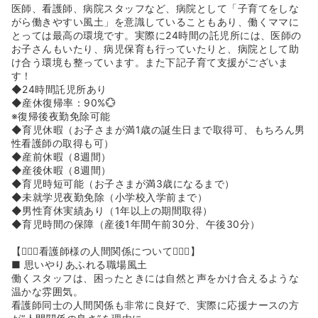
医師、看護師、病院スタッフなど、病院として「子育てをしな
がら働きやすい風土」を意識していることもあり、働くママに
とっては最高の環境です。実際に24時間の託児所には、医師の
お子さんもいたり、病児保育も行っていたりと、病院として助
け合う環境も整っています。また下記子育て支援がございま
す！
◆24時間託児所あり
◆産休復帰率：90%💮
※復帰後夜勤免除可能
◆育児休暇（お子さまが満1歳の誕生日まで取得可、もちろん男
性看護師の取得も可）
◆産前休暇（8週間）
◆産後休暇（8週間）
◆育児時短可能（お子さまが満3歳になるまで）
◆未就学児夜勤免除（小学校入学前まで）
◆男性育休実績あり（1年以上の期間取得）
◆育児時間の保障（産後1年間午前30分、午後30分）
【👩‍❤️‍👩看護師様の人間関係について👩‍❤️‍👩】
■ 思いやりあふれる職場風土
働くスタッフは、困ったときには自然と声をかけ合えるような
温かな雰囲気。
看護師同士の人間関係も非常に良好で、実際に応援ナースの方