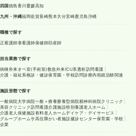
四国
徳島
香川
愛媛
高知
九州・沖縄
福岡
佐賀
長崎
熊本
大分
宮崎
鹿児島
沖縄
職種で探す
正看護師
准看護師
保健師
助産師
担当業務で探す
病棟
外来
オペ室(手術室)
救急外来
ICU系
透析
訪問看護
介護・福祉系
検診・健診
保育園・学校
訪問診療
内視鏡
治験関連
施設形態で探す
一般病院
大学病院
一般＋療養
療養型病院
精神科病院
クリニック
美容クリニック
訪問看護
介護施設
特別養護老人ホーム
介護老人保健施設
有料老人ホーム
デイケア・デイサービス
グループホーム
サ高住
障がい者施設
健診センター
保育園・学校
企業