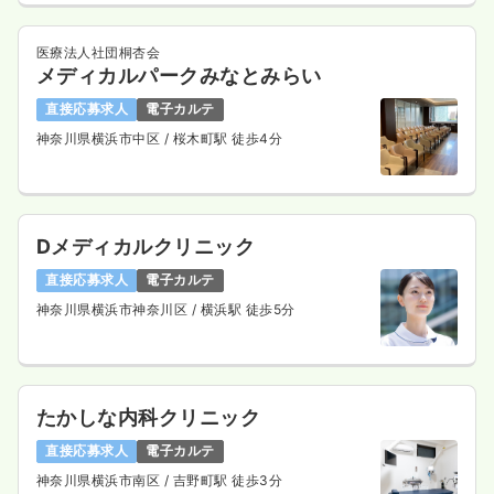
時間
8:45～17:45
（休憩60分）
年間休日120日
4週8休以上
オンコールあり
医療法人社団桐杏会
メディカルパークみなとみらい
月給34万円以上可
直接応募求人
電子カルテ
気になる
詳細を見る
神奈川県横浜市中区
/ 桜木町駅 徒歩4分
一時募集休止
2交代（常勤）
25.9
Dメディカルクリニック
給与
万円〜
/月
賞与2.3ヶ月
※経験3年の例
直接応募求人
電子カルテ
時間
8:45～17:15
（休憩60分）
神奈川県横浜市神奈川区
/ 横浜駅 徒歩5分
年間休日120日
4週8休以上
オンコールあり
月給27万円以上可
気になる
詳細を見る
たかしな内科クリニック
直接応募求人
電子カルテ
一時募集休止
日勤のみ（パート）
神奈川県横浜市南区
/ 吉野町駅 徒歩3分