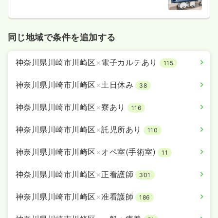
1,660
給与
時給
円
時間
8:45～17:15
（休憩60分）
オンコールあり
時給1,600円以上可
同じ地域で条件を追加する
気になる
詳細を見る
神奈川県川崎市川崎区
×
電子カルテあり
115
神奈川県川崎市川崎区
×
土日休み
38
オペ室(手術室)
一般＋療養
正・准看護師
神奈川県川崎市川崎区
×
寮あり
116
一時募集休止
日勤のみ（パート）
神奈川県川崎市川崎区
×
託児所あり
110
1,750
給与
時給
円〜
神奈川県川崎市川崎区
×
オペ室(手術室)
時間
8:45～17:15
（休憩60分）
11
土日休み
オンコールあり
時給1,700円以上可
神奈川県川崎市川崎区
×
正看護師
301
気になる
詳細を見る
神奈川県川崎市川崎区
×
准看護師
186