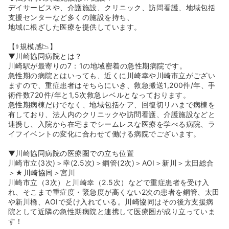
デイサービスや、介護施設、クリニック、訪問看護、地域包括
支援センターなど多くの施設を持ち、
地域に根ざした医療を提供しています。
【⚕️規模感📉】
▼川崎協同病院とは？
川崎駅が最寄りの7：1の地域密着の急性期病院です。
急性期の病院とはいっても、近くに川崎幸や川崎市立がござい
ますので、重症患者はそちらにいき、救急搬送1,200件/年、手
術件数720件/年と1,5次救急レベルとなっております。
急性期病棟だけでなく、地域包括ケア、回復切リハまで病棟を
有しており、法人内のクリニックや訪問看護、介護施設などと
連携し、入院から在宅までシームレスな医療を学べる病院、ラ
イフイベントの変化に合わせて働ける病院でございます。
▼川崎協同病院の医療圏での立ち位置
川崎市立(3次)＞幸(2.5次)＞鋼管(2次)＞AOI＞新川＞太田総合
＞★川崎協同＞宮川
川崎市立（3次）と川崎幸（2.5次）などで重症患者を受け入
れ、そこまで重症度・緊急度が高くない2次の患者を鋼管、太田
や新川橋、AOIで受け入れている。川崎協同はその後方支援病
院として近隣の急性期病院と連携して医療圏が成り立っていま
す！