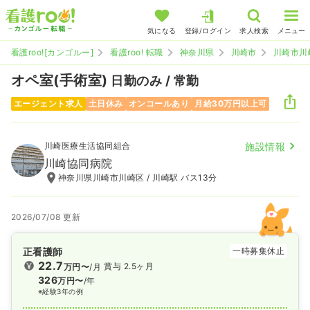
気になる
登録/ログイン
求人検索
メニュー
看護roo![カンゴルー]
看護roo! 転職
神奈川県
川崎市
川崎市川
オペ室(手術室)
日勤のみ / 常勤
エージェント求人
土日休み
オンコールあり
月給30万円以上可
川崎医療生活協同組合
施設情報
川崎協同病院
神奈川県川崎市川崎区 / 川崎駅 バス13分
2026/07/08 更新
正看護師
一時募集休止
22.7
賞与 2.5ヶ月
万円〜
/月
326
万円〜
/年
※経験3年の例