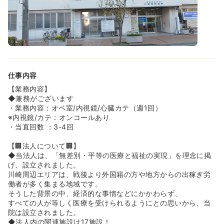
仕事内容
【業務内容】
◆兼務がございます
・業務内容：オペ室/内視鏡/心臓カテ（週1回）
※内視鏡/カテ：オンコールあり
・当直回数 ：3-4回
【🏢法人について🏢】
◆当法人は、「無差別・平等の医療と福祉の実現」を理念に掲
げ、設立されました。
川崎周辺エリアは、戦後より外国籍の方や地方からの出稼ぎ労
働者が多く集まる地域です。
そうした背景の中、経済的な事情などにかかわらず、
すべての人が等しく医療を受けられるようにとの思いから、当
院は設立されました。
◆法人内の関連施設は17施設！