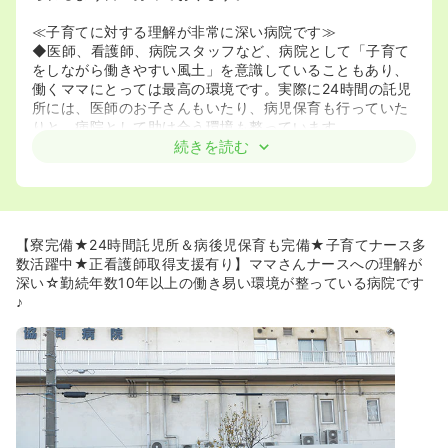
≪子育てに対する理解が非常に深い病院です≫
◆医師、看護師、病院スタッフなど、病院として「子育て
をしながら働きやすい風土」を意識していることもあり、
働くママにとっては最高の環境です。実際に24時間の託児
所には、医師のお子さんもいたり、病児保育も行っていた
りと、病院として助け合う環境も整っています。
◆リフレッシュ休暇には、希望すれば託児所にこどもを預
続きを読む
けることも可能で、たまに旦那さんと二人だけのゆったり
した休日を過ごされている方もいらっしゃいます。これ
は、「子供を元気にする為には親が元気に、患者さんを笑
顔にする為には看護師が笑顔で」というような考え方に基
づいています。
【寮完備★24時間託児所＆病後児保育も完備★子育てナース多
数活躍中★正看護師取得支援有り】ママさんナースへの理解が
深い☆勤続年数10年以上の働き易い環境が整っている病院です
♪