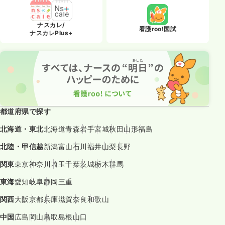
ナスカレ/
看護roo!国試
ナスカレPlus+
都道府県で探す
北海道・東北
北海道
青森
岩手
宮城
秋田
山形
福島
北陸・甲信越
新潟
富山
石川
福井
山梨
長野
関東
東京
神奈川
埼玉
千葉
茨城
栃木
群馬
東海
愛知
岐阜
静岡
三重
関西
大阪
京都
兵庫
滋賀
奈良
和歌山
中国
広島
岡山
鳥取
島根
山口