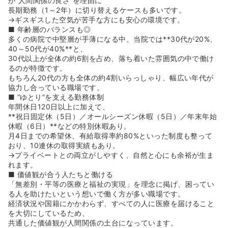
が“人間関係の良さ”を理由に
長期勤務（1～2年）に切り替えるケースも多いです。
→ギスギスした空気が苦手な方にも安心の環境です。
■ 年齢層のバランスも◎
多くの病院で中堅層が手薄になる中、当院では**30代が20%、
40～50代が40%**と、
30代以上が全体の約6割を占め、落ち着いた雰囲気の中で働け
るのが特徴です。
もちろん20代の方も全体の約4割いらっしゃり、幅広い年代が
協力し合っている職場です。
■ “ゆとり”を支える勤務体制
年間休日120日以上に加えて、
**祝日固定休（5日）／オールシーズン休暇（5日）／年末年始
休暇（6日）**などの特別休暇あり。
月4日までの希望休、有給取得率約80%といった制度も整って
おり、10連休の取得実績もあり。
→プライベートとの両立がしやすく、自然と心にも余裕が生ま
れます。
■ 価値観が合う人たちと働ける
「無差別・平等の医療と福祉の実現」を理念に掲げ、困ってい
る人を助けたいという想いで働く方が多い職場です。
経済状況や国籍にかかわらず、すべての人に医療を届けること
を大切にしているため、
共通した価値観が人間関係の土台になっています。