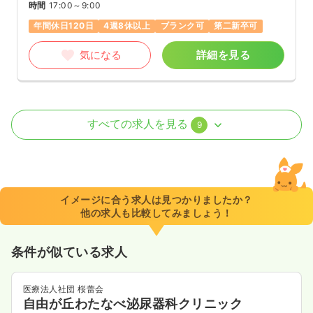
時間
17:00～9:00
年間休日120日
4週8休以上
ブランク可
第二新卒可
気になる
詳細を見る
外来
一般＋療養
正看護師
すべての求人を見る
9
2交代（常勤）
40.0
給与
万円
/月
賞与2.3ヶ月
※経験24年の例
イメージに合う求人は見つかりましたか？
時間
8:45～17:15
（休憩60分）
他の求人も比較してみましょう！
日祝休み
年間休日120日
4週8休以上
ブランク可
月給40万円以上可
条件が似ている求人
気になる
詳細を見る
医療法人社団 桜蕾会
自由が丘わたなべ泌尿器科クリニック