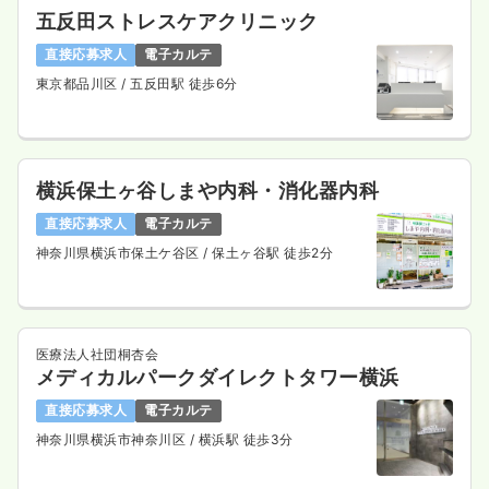
五反田ストレスケアクリニック
気になる
詳細を見る
直接応募求人
電子カルテ
東京都品川区
/ 五反田駅 徒歩6分
一時募集休止
日勤のみ（パート）
1,750
給与
時給
円
時間
8:45～17:15
横浜保土ヶ谷しまや内科・消化器内科
8:45～17:15
直接応募求人
電子カルテ
ブランク可
時給1,700円以上可
神奈川県横浜市保土ケ谷区
/ 保土ヶ谷駅 徒歩2分
気になる
詳細を見る
医療法人社団桐杏会
内視鏡
メディカルパークダイレクトタワー横浜
一般＋療養
正看護師
直接応募求人
電子カルテ
一時募集休止
日勤のみ（常勤）
神奈川県横浜市神奈川区
/ 横浜駅 徒歩3分
34.5
給与
万円〜
/月
賞与2.5ヶ月
※経験20年の例