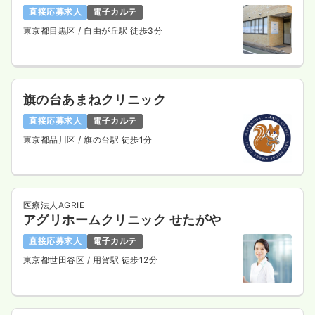
一時募集休止
日勤のみ（常勤）
直接応募求人
電子カルテ
東京都目黒区
/ 自由が丘駅 徒歩3分
27.4
給与
万円〜
/月
賞与2.3ヶ月
※一例
時間
8:45～17:15
日祝休み
年間休日120日
4週8休以上
ブランク可
月給27万円以上可
旗の台あまねクリニック
直接応募求人
電子カルテ
気になる
詳細を見る
東京都品川区
/ 旗の台駅 徒歩1分
透析
一般＋療養
正・准看護師
医療法人AGRIE
アグリホームクリニック せたがや
一時募集休止
日勤のみ（常勤）
直接応募求人
電子カルテ
27.3
給与
万円
/月
賞与2.5ヶ月
東京都世田谷区
/ 用賀駅 徒歩12分
※経験4年の例
時間
8:45～17:15
8:15～16:45
4週8休以上
ブランク可
月給28万円以上可