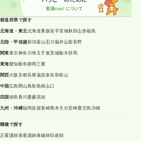
都道府県で探す
北海道・東北
北海道
青森
岩手
宮城
秋田
山形
福島
北陸・甲信越
新潟
富山
石川
福井
山梨
長野
関東
東京
神奈川
埼玉
千葉
茨城
栃木
群馬
東海
愛知
岐阜
静岡
三重
関西
大阪
京都
兵庫
滋賀
奈良
和歌山
中国
広島
岡山
鳥取
島根
山口
四国
徳島
香川
愛媛
高知
九州・沖縄
福岡
佐賀
長崎
熊本
大分
宮崎
鹿児島
沖縄
職種で探す
正看護師
准看護師
保健師
助産師