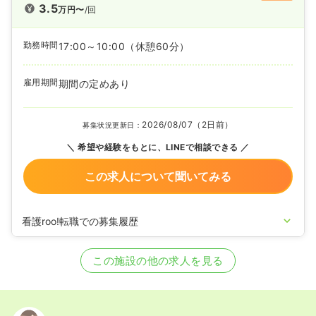
3.5
万円〜
/回
勤務時間
17:00～10:00
（休憩60分）
雇用期間
期間の定めあり
2026/08/07（2日前）
募集状況更新日：
希望や経験をもとに、LINEで相談できる
この求人について聞いてみる
看護roo!転職での募集履歴
2026/05/07
正・准看護師の募集を開始
2023/02/02
正・准看護師の募集を休止
この施設の他の求人を見る
2022/10/17
准看護師の募集を開始
2022/09/02
准看護師の募集を休止
2022/08/26
正・准看護師の募集を開始
2022/07/15
正・准看護師の募集を休止
2020/09/17
正・准看護師を募集中