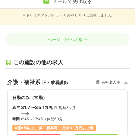
メールで受け取る
※キャリアアドバイザーとのやりとりは発生しません
ページ上部へ戻る
この施設の他の求人
介護・福祉系
有料老人ホーム
正・准看護師
日勤のみ（常勤）
31.7〜35.1
給与
万円
/月
賞与2ヶ月
※一例
時間
8:45～17:45
（休憩60分）
4週8休以上
第二新卒可
月給35万円以上可