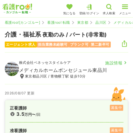
気になる
登録/ログイン
求人検索
メニュー
看護roo![カンゴルー]
看護roo! 転職
東京都
品川区
メディカル
介護・福祉系
夜勤のみ / パート(非常勤)
エージェント求人
担当業務未経験可
ブランク可
第二新卒可
株式会社ベネッセスタイルケア
施設情報
メディカルホームボンセジュール東品川
東京都品川区 / 青物横丁駅 徒歩10分
2026/08/07 更新
正看護師
募集中
3.5
万円〜
/回
准看護師
募集中