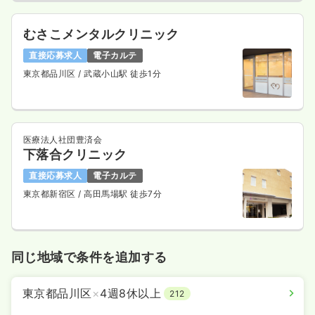
むさこメンタルクリニック
直接応募求人
電子カルテ
東京都品川区
/ 武蔵小山駅 徒歩1分
医療法人社団豊済会
下落合クリニック
直接応募求人
電子カルテ
東京都新宿区
/ 高田馬場駅 徒歩7分
同じ地域で条件を追加する
東京都品川区
×
4週8休以上
212