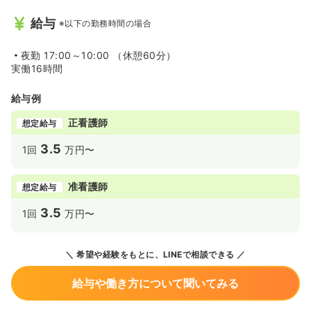
験に不安がある方でも安心してご勤務頂けます。
給与
※以下の勤務時間の場合
また、『責任を負うのは会社（ホーム長）・判断はドクタ
ー（あるいはご家族）である』と考えており、スタッフを
大事にする風土が根付いています。
夜勤
17:00～10:00 （休憩60分）
◆電子カルテ導入済み★ベネッセスタイルケア独自のシス
実働16時間
テムで、その日1日の仕事がパッと見てわかるようになって
います。入力の手間も少なく、使いやすいと好評です！
給与例
正看護師
想定給与
3.5
1回
万円〜
准看護師
想定給与
3.5
1回
万円〜
希望や経験をもとに、LINEで相談できる
給与や働き方について聞いてみる