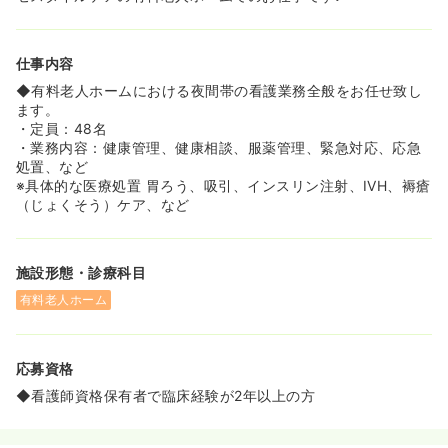
◆全社員の約70％が女性で、産休育休取得は全社で例年
80名以上おり、復帰率も80%以上です。産休・育休後、お
子様が小学3年生まで時短勤務資格あり、もしくは保育手
仕事内容
当の受給が可能となっており、長期的に働ける環境が整っ
ております。産休後の復職については、ホーム展開数が多
◆有料老人ホームにおける夜間帯の看護業務全般をお任せ致し
い同社だからこそ、高い確率で通勤に無理のない範囲内で
ます。
の職場復帰が可能です。
・定員：48名
◆青物横丁駅徒歩10分と通勤しやすい立地です。
・業務内容：健康管理、健康相談、服薬管理、緊急対応、応急
処置、など
≪大手ならではのフォロー体制★≫
※具体的な医療処置 胃ろう、吸引、インスリン注射、IVH、褥瘡
◆各エリア内のホームを統括する「エリアナース」という
（じょくそう）ケア、など
ポジションの方がいます。ホームでは看護師が少なく、相
談相手が居ないのでは…と心配される方もいらっしゃいま
すが、医療面において困った時の質問や相談事はエリアナ
施設形態・診療科目
ースに頼って頂けます！
◆入社時の研修は介護職・看護職一緒に受けて頂くので、
有料老人ホーム
お互いの役割や業務内容を理解した上で現場の業務を行う
事ができます！同じタイミングで入社したスタッフと、約1
週間座学でコンプライアンスや介護実務等を学んで頂きま
応募資格
すので、他ホーム配属のスタッフともつながりを作ること
ができます。
◆看護師資格保有者で臨床経験が2年以上の方
◆ベネッセスタイルケア独自のマニュアルがホーム毎に整
備されています。オンコール体制や、医療機関との連携に
ついて等、困った時の対応が全社で統一されている為、経