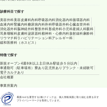
診療科目で探す
美容外科
美容皮膚科
内科
呼吸器内科
消化器内科
循環器内科
血液内科
腎臓内科
糖尿病内科
外科
呼吸器外科
心臓血管外科
消化器外科
脳神経外科
整形外科
形成外科
小児科
産婦人科
眼科
耳鼻咽喉科
皮膚科
泌尿器科
精神科・心療内科
放射線科
麻酔科
リウマチ科
リハビリテーション科
アレルギー科
緩和医療科（ホスピス）
特徴で探す
新規オープン
4週8休以上
土日休み
駅徒歩５分以内
車通勤可（駐車場有）
寮あり
託児所あり
ブランク・未経験可
電子カルテあり
会社概要
事業所案内
看護roo!を運営する(株)クイックは、個人情報保護に取り組む企業を示す
プライバシーマークを取得しています。