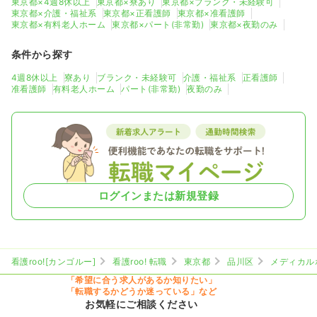
東京都×4週8休以上
東京都×寮あり
東京都×ブランク・未経験可
東京都×介護・福祉系
東京都×正看護師
東京都×准看護師
東京都×有料老人ホーム
東京都×パート(非常勤)
東京都×夜勤のみ
条件から探す
4週8休以上
寮あり
ブランク・未経験可
介護・福祉系
正看護師
准看護師
有料老人ホーム
パート(非常勤)
夜勤のみ
ログインまたは新規登録
看護roo![カンゴルー]
看護roo! 転職
東京都
品川区
メディカル
「希望に合う求人があるか知りたい」
「転職するかどうか迷っている」など
お気軽にご相談ください