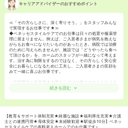
キャリアアドバイザーのおすすめポイント
≪「その方らしさに、深く寄りそう。」をスタッフみんな
で実現するお仕事です★≫
◆ベネッセスタイルケアでのお仕事は日々の処置や服薬管
理に留まりません。例えば、ご入居者さまが病気を抱えな
がらもお食べになりたいものがあったとき。病院では治療
のために与えられませんが、施設では「どうやったら食べ
て頂けるか」を、ホームのスタッフが一緒になって考えま
す。治す為に制限をするのではなく、その方らしく安心安
全にお暮らしになるために工夫し、ご入居者さまの笑顔を
みて一緒に喜ぶお仕事です。
≪福利厚生が超充実★大手ならではの働きやすさがありま
す！≫
続きを読む
◆ベネッセホールディングスの福利厚生がフルで活用でき
ますので、寮のご利用、医療費の控除や保養所の利用等が
可能です。ライフステージに合わせたお祝い金、勤務考慮
もしっかりございます。給与面等の条件以外に、しっかり
とした生活のバックアップを頂けます。
【教育＆サポート体制充実★綺麗な施設★福利厚生充実★介護
◆残業代は1分単位で支給。定期昇給の他に査定昇給があ
士との連携円滑★母体安定★未経験歓迎★駅徒歩10分】ベネッ
るので、頑張れば頑張るほど評価頂ける環境です！
セスタイルケアの有料老人ホームでのお仕事です♪