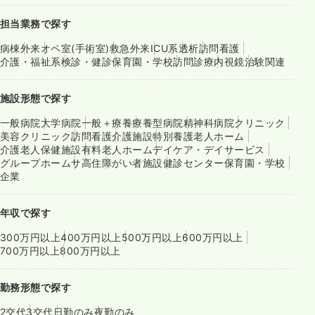
担当業務で探す
病棟
外来
オペ室(手術室)
救急外来
ICU系
透析
訪問看護
介護・福祉系
検診・健診
保育園・学校
訪問診療
内視鏡
治験関連
施設形態で探す
一般病院
大学病院
一般＋療養
療養型病院
精神科病院
クリニック
美容クリニック
訪問看護
介護施設
特別養護老人ホーム
介護老人保健施設
有料老人ホーム
デイケア・デイサービス
グループホーム
サ高住
障がい者施設
健診センター
保育園・学校
企業
年収で探す
300万円以上
400万円以上
500万円以上
600万円以上
700万円以上
800万円以上
勤務形態で探す
2交代
3交代
日勤のみ
夜勤のみ