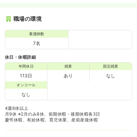
職場の環境
看護師数
7名
休日・休暇詳細
年間休日
残業
固定残業
113日
あり
なし
オンコール
なし
4週8休以上
月9休 ※2月のみ8休、前期休暇・後期休暇各3日
慶弔休暇、有給休暇、育児休業、産前産後休暇