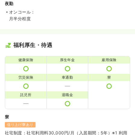
夜勤
オンコール：
月半分程度
福利厚生・待遇
健康保険
厚生年金
雇用保険
労災保険
車通勤
寮
託児所
退職金
寮
借り上げ寮あり
社宅制度：社宅利用料30,000円/月（入居期間：5年）※1 利用