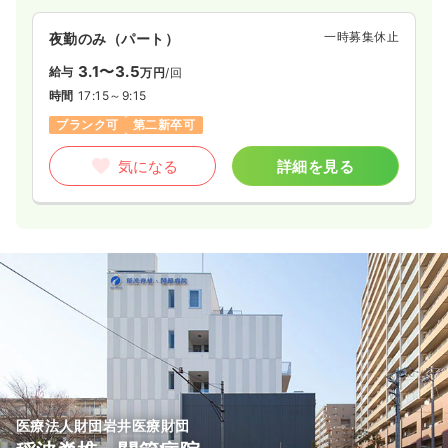
一時募集休止
夜勤のみ（パート）
3.1〜3.5
給与
万円
/回
時間
17:15～9:15
ブランク可
第二新卒可
気になる
詳細を見る
医療法人財団岩井医療財団