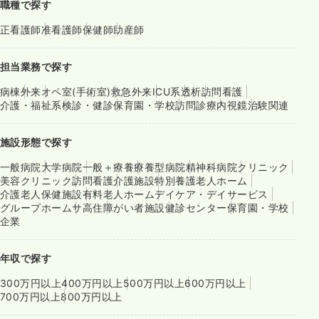
職種で探す
正看護師
准看護師
保健師
助産師
担当業務で探す
病棟
外来
オペ室(手術室)
救急外来
ICU系
透析
訪問看護
介護・福祉系
検診・健診
保育園・学校
訪問診療
内視鏡
治験関連
施設形態で探す
一般病院
大学病院
一般＋療養
療養型病院
精神科病院
クリニック
美容クリニック
訪問看護
介護施設
特別養護老人ホーム
介護老人保健施設
有料老人ホーム
デイケア・デイサービス
グループホーム
サ高住
障がい者施設
健診センター
保育園・学校
企業
年収で探す
300万円以上
400万円以上
500万円以上
600万円以上
700万円以上
800万円以上