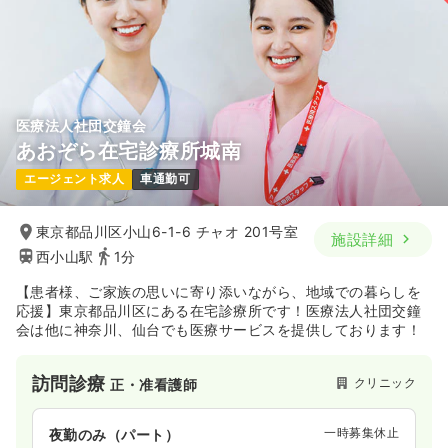
医療法人社団交鐘会
あおぞら在宅診療所城南
エージェント求人
車通勤可
東京都品川区小山6-1-6 チャオ 201号室
施設詳細
西小山駅
1分
【患者様、ご家族の思いに寄り添いながら、地域での暮らしを
応援】東京都品川区にある在宅診療所です！医療法人社団交鐘
会は他に神奈川、仙台でも医療サービスを提供しております！
訪問診療
クリニック
正・准看護師
一時募集休止
夜勤のみ（パート）