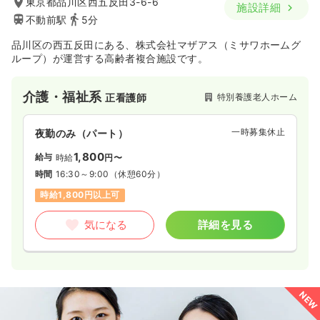
東京都品川区西五反田3-6-6
施設詳細
不動前駅
5分
品川区の西五反田にある、株式会社マザアス（ミサワホームグ
ループ）が運営する高齢者複合施設です。
介護・福祉系
特別養護老人ホーム
正看護師
一時募集休止
夜勤のみ（パート）
1,800
給与
時給
円〜
時間
16:30～9:00
（休憩60分）
時給1,800円以上可
気になる
詳細を見る
NEW