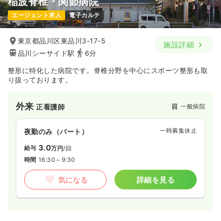
稲波脊椎・関節病院
エージェント求人
電子カルテ
東京都品川区東品川3-17-5
施設詳細
品川シーサイド駅
6分
整形に特化した病院です。脊椎分野を中心にスポーツ整形も取
り扱っております。
外来
一般病院
正看護師
一時募集休止
夜勤のみ（パート）
3.0
給与
万円
/回
時間
16:30～9:30
気になる
詳細を見る