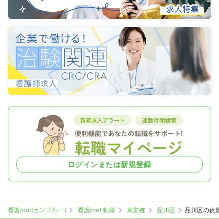
ログインまたは新規登録
看護roo![カンゴルー]
看護roo! 転職
東京都
品川区
品川区の夜