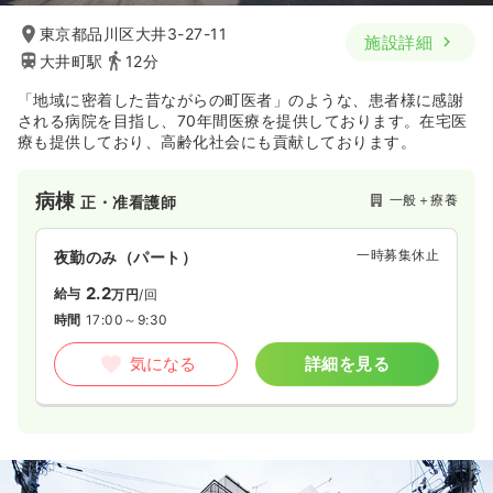
東京都品川区大井3-27-11
施設詳細
大井町駅
12分
「地域に密着した昔ながらの町医者」のような、患者様に感謝
される病院を目指し、70年間医療を提供しております。在宅医
療も提供しており、高齢化社会にも貢献しております。
病棟
一般＋療養
正・准看護師
一時募集休止
夜勤のみ（パート）
2.2
給与
万円
/回
時間
17:00～9:30
気になる
詳細を見る