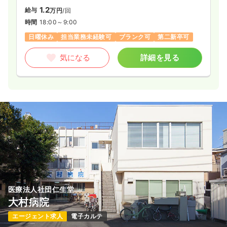
1.2
給与
万円
/回
時間
18:00～9:00
日曜休み
担当業務未経験可
ブランク可
第二新卒可
気になる
詳細を見る
医療法人社団仁生堂
大村病院
エージェント求人
電子カルテ