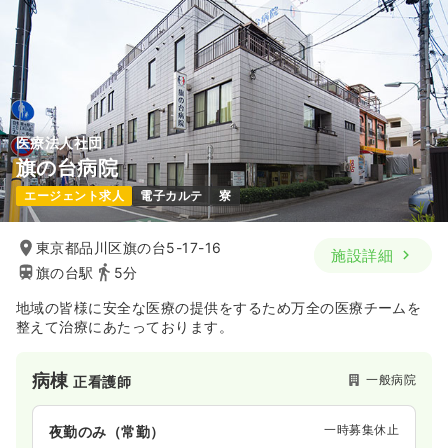
医療法人社団
旗の台病院
エージェント求人
電子カルテ
寮
東京都品川区旗の台5-17-16
施設詳細
旗の台駅
5分
地域の皆様に安全な医療の提供をするため万全の医療チームを
整えて治療にあたっております。
病棟
一般病院
正看護師
一時募集休止
夜勤のみ（常勤）