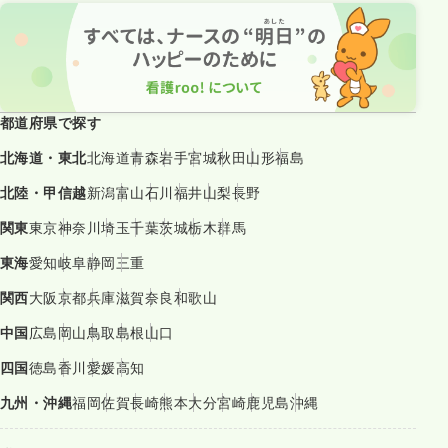
都道府県で探す
北海道・東北
北海道
青森
岩手
宮城
秋田
山形
福島
北陸・甲信越
新潟
富山
石川
福井
山梨
長野
関東
東京
神奈川
埼玉
千葉
茨城
栃木
群馬
東海
愛知
岐阜
静岡
三重
関西
大阪
京都
兵庫
滋賀
奈良
和歌山
中国
広島
岡山
鳥取
島根
山口
四国
徳島
香川
愛媛
高知
九州・沖縄
福岡
佐賀
長崎
熊本
大分
宮崎
鹿児島
沖縄