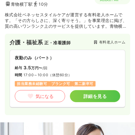
青物横丁駅
10分
株式会社ベネッセスタイルケアが運営する有料老人ホームで
す。「その方らしさに、深く寄りそう。」を事業理念に掲げ、
質の高いワンランク上のサービスを提供しています。青物横丁
駅最寄りで通勤しやすい立地です。
介護・福祉系
有料老人ホーム
正・准看護師
夜勤のみ（パート）
3.5
給与
万円〜
/回
時間
17:00～10:00
（休憩60分）
担当業務未経験可
ブランク可
第二新卒可
気になる
詳細を見る