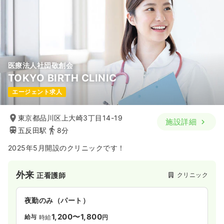
医療法人社団敬創会
TOKYO BIRTH CLINIC
エージェント求人
東京都品川区上大崎3丁目14-19
施設詳細
五反田駅
8分
2025年5月開設のクリニックです！
外来
クリニック
正看護師
夜勤のみ（パート）
1,200〜1,800
給与
時給
円