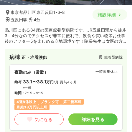
東京都品川区東五反田1-6-8
施設詳細
五反田駅
4分
品川区にある84床の医療療養型病院です。JR五反田駅から徒歩
3～4分なのでアクセスが非常に便利で、飲食や買い物等お仕事
後のアフター5を楽しめる立地環境です！院長先生は女医の方で
すので、院内は白や桃色が基調となっております☆
病棟
療養型病院
正・准看護師
一時募集休止
夜勤のみ（常勤）
33.1〜38.1
給与
万円
/月
賞与4ヶ月
※一例
時間
17:15～9:15
4週8休以上
ブランク可
第二新卒可
月給38万円以上可
気になる
詳細を見る