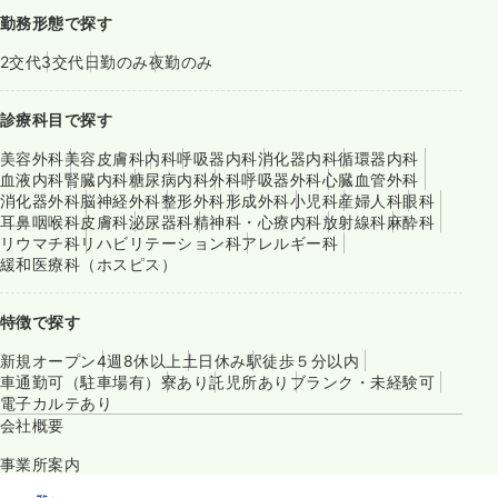
勤務形態で探す
2交代
3交代
日勤のみ
夜勤のみ
診療科目で探す
美容外科
美容皮膚科
内科
呼吸器内科
消化器内科
循環器内科
血液内科
腎臓内科
糖尿病内科
外科
呼吸器外科
心臓血管外科
消化器外科
脳神経外科
整形外科
形成外科
小児科
産婦人科
眼科
耳鼻咽喉科
皮膚科
泌尿器科
精神科・心療内科
放射線科
麻酔科
リウマチ科
リハビリテーション科
アレルギー科
緩和医療科（ホスピス）
特徴で探す
新規オープン
4週8休以上
土日休み
駅徒歩５分以内
車通勤可（駐車場有）
寮あり
託児所あり
ブランク・未経験可
電子カルテあり
会社概要
事業所案内