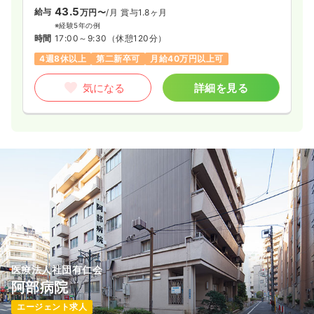
43.5
給与
万円〜
/月
賞与1.8ヶ月
※経験5年の例
時間
17:00～9:30
（休憩120分）
4週8休以上
第二新卒可
月給40万円以上可
気になる
詳細を見る
医療法人社団有仁会
阿部病院
エージェント求人