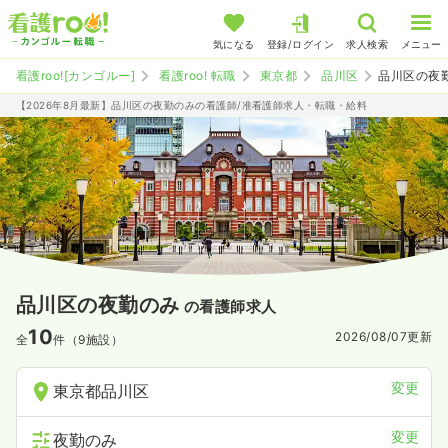
気になる
登録/ログイン
求人検索
メニュー
看護roo![カンゴルー]
看護roo! 転職
東京都
品川区
品川区の夜
【2026年8月最新】品川区の夜勤のみの看護師/准看護師求人・転職・給料
品川区の夜勤のみ
の看護師求人
10
2026/08/07
更新
全
件（9施設）
変更
東京都品川区
変更
夜勤のみ