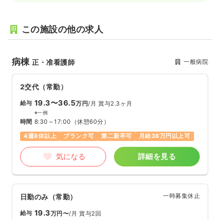
この施設の他の求人
病棟
一般病院
正・准看護師
2交代（常勤）
19.3〜36.5
給与
万円
/月
賞与2.3ヶ月
※一例
時間
8:30～17:00
（休憩60分）
4週8休以上
ブランク可
第二新卒可
月給36万円以上可
気になる
詳細を見る
一時募集休止
日勤のみ（常勤）
19.3
給与
万円〜
/月
賞与2回