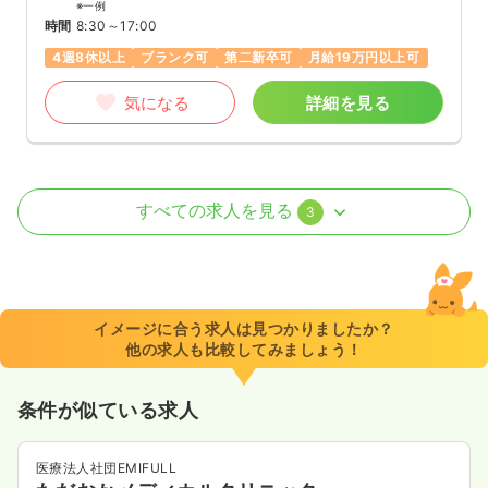
※一例
時間
8:30～17:00
4週8休以上
ブランク可
第二新卒可
月給19万円以上可
気になる
詳細を見る
外来
一般病院
正・准看護師
すべての求人を見る
3
一時募集休止
日勤のみ（常勤）
25.1
給与
万円
/月
賞与2.3ヶ月
※経験3年の例
イメージに合う求人は見つかりましたか？
時間
8:30～17:00
（休憩60分）
他の求人も比較してみましょう！
日祝休み
4週8休以上
ブランク可
月給36万円以上可
条件が似ている求人
気になる
詳細を見る
医療法人社団EMIFULL