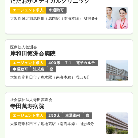
ただおかメディカルクリニック
一時募集休止
日勤のみ（パート）
エージェント求人
車通勤可
1,500〜1,600
給与
時給
円
大阪府泉北郡忠岡町
/ 忠岡駅（南海本線） 徒歩8分
時間
17:00～20:00
日祝休み
ブランク可
時給1,600円以上可
気になる
詳細を見る
医療法人徳洲会
岸和田徳洲会病院
エージェント求人
400床
7:1
電子カルテ
車通勤可
託児所
寮
透析
一般病院
正・准看護師
大阪府岸和田市
/ 春木駅（南海本線） 徒歩8分
一時募集休止
日勤のみ（常勤）
19.5〜36.5
給与
万円
/月
賞与2.3ヶ月
社会福祉法人寺田萬寿会
※一例
寺田萬寿病院
時間
8:00～17:00
（休憩60分）
エージェント求人
250床
車通勤可
寮
ブランク可
月給36万円以上可
大阪府岸和田市
/ 蛸地蔵駅（南海本線） 徒歩5分
気になる
詳細を見る