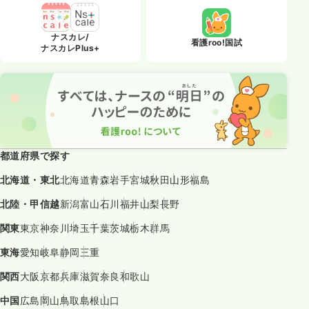
ナスカレ/
看護roo!国試
ナスカレPlus+
都道府県で探す
北海道・東北
北海道
青森
岩手
宮城
秋田
山形
福島
北陸・甲信越
新潟
富山
石川
福井
山梨
長野
関東
東京
神奈川
埼玉
千葉
茨城
栃木
群馬
東海
愛知
岐阜
静岡
三重
関西
大阪
京都
兵庫
滋賀
奈良
和歌山
中国
広島
岡山
鳥取
島根
山口