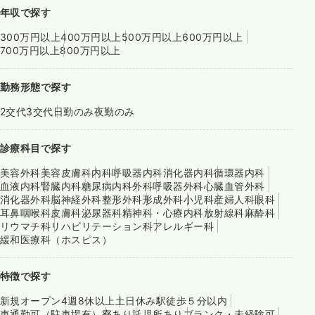
年収で探す
300万円以上
400万円以上
500万円以上
600万円以上
700万円以上
800万円以上
勤務形態で探す
2交代
3交代
日勤のみ
夜勤のみ
診療科目で探す
美容外科
美容皮膚科
内科
呼吸器内科
消化器内科
循環器内科
血液内科
腎臓内科
糖尿病内科
外科
呼吸器外科
心臓血管外科
消化器外科
脳神経外科
整形外科
形成外科
小児科
産婦人科
眼科
耳鼻咽喉科
皮膚科
泌尿器科
精神科・心療内科
放射線科
麻酔科
リウマチ科
リハビリテーション科
アレルギー科
緩和医療科（ホスピス）
特徴で探す
新規オープン
4週8休以上
土日休み
駅徒歩５分以内
車通勤可（駐車場有）
寮あり
託児所あり
ブランク・未経験可