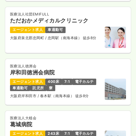
医療法人社団EMIFULL
ただおかメディカルクリニック
エージェント求人
車通勤可
大阪府泉北郡忠岡町
/ 忠岡駅（南海本線） 徒歩8分
医療法人徳洲会
岸和田徳洲会病院
エージェント求人
400床
7:1
電子カルテ
車通勤可
託児所
寮
大阪府岸和田市
/ 春木駅（南海本線） 徒歩8分
医療法人大植会
葛城病院
エージェント求人
243床
7:1
電子カルテ