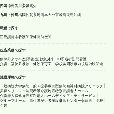
四国
徳島
香川
愛媛
高知
九州・沖縄
福岡
佐賀
長崎
熊本
大分
宮崎
鹿児島
沖縄
職種で探す
正看護師
准看護師
保健師
助産師
担当業務で探す
病棟
外来
オペ室(手術室)
救急外来
ICU系
透析
訪問看護
介護・福祉系
検診・健診
保育園・学校
訪問診療
内視鏡
治験関連
施設形態で探す
一般病院
大学病院
一般＋療養
療養型病院
精神科病院
クリニック
美容クリニック
訪問看護
介護施設
特別養護老人ホーム
介護老人保健施設
有料老人ホーム
デイケア・デイサービス
グループホーム
サ高住
障がい者施設
健診センター
保育園・学校
企業