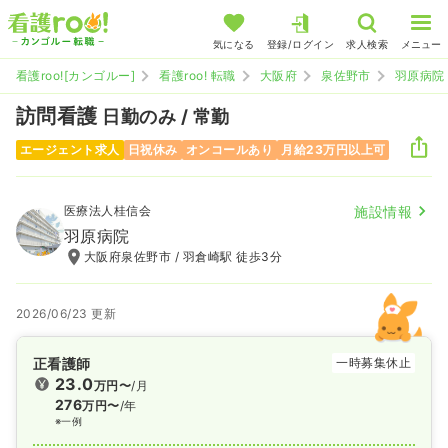
気になる
登録/ログイン
求人検索
メニュー
看護roo![カンゴルー]
看護roo! 転職
大阪府
泉佐野市
羽原病院
訪問看護
日勤のみ / 常勤
エージェント求人
日祝休み
オンコールあり
月給23万円以上可
医療法人桂信会
施設情報
羽原病院
大阪府泉佐野市 / 羽倉崎駅 徒歩3分
2026/06/23 更新
正看護師
一時募集休止
23.0
万円〜
/月
276
万円〜
/年
※一例