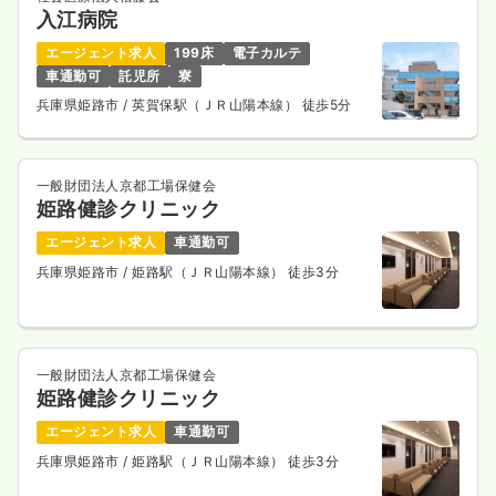
入江病院
気になる
詳細を見る
エージェント求人
199床
電子カルテ
車通勤可
託児所
寮
兵庫県姫路市
/ 英賀保駅（ＪＲ山陽本線） 徒歩5分
一般財団法人京都工場保健会
姫路健診クリニック
エージェント求人
車通勤可
兵庫県姫路市
/ 姫路駅（ＪＲ山陽本線） 徒歩3分
一般財団法人京都工場保健会
姫路健診クリニック
エージェント求人
車通勤可
兵庫県姫路市
/ 姫路駅（ＪＲ山陽本線） 徒歩3分