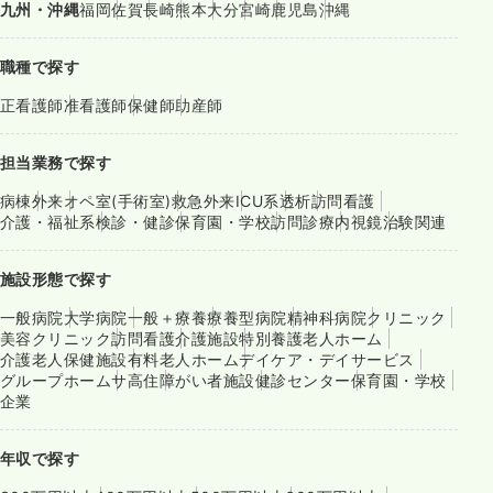
九州・沖縄
福岡
佐賀
長崎
熊本
大分
宮崎
鹿児島
沖縄
職種で探す
正看護師
准看護師
保健師
助産師
担当業務で探す
病棟
外来
オペ室(手術室)
救急外来
ICU系
透析
訪問看護
介護・福祉系
検診・健診
保育園・学校
訪問診療
内視鏡
治験関連
施設形態で探す
一般病院
大学病院
一般＋療養
療養型病院
精神科病院
クリニック
美容クリニック
訪問看護
介護施設
特別養護老人ホーム
介護老人保健施設
有料老人ホーム
デイケア・デイサービス
グループホーム
サ高住
障がい者施設
健診センター
保育園・学校
企業
年収で探す