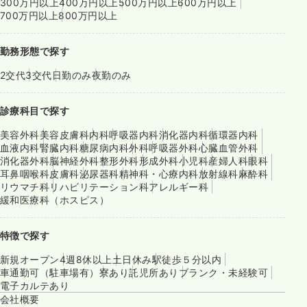
300万円以上
400万円以上
500万円以上
600万円以上
700万円以上
800万円以上
勤務形態で探す
2交代
3交代
日勤のみ
夜勤のみ
診療科目で探す
美容外科
美容皮膚科
内科
呼吸器内科
消化器内科
循環器内科
血液内科
腎臓内科
糖尿病内科
外科
呼吸器外科
心臓血管外科
消化器外科
脳神経外科
整形外科
形成外科
小児科
産婦人科
眼科
耳鼻咽喉科
皮膚科
泌尿器科
精神科・心療内科
放射線科
麻酔科
リウマチ科
リハビリテーション科
アレルギー科
緩和医療科（ホスピス）
特徴で探す
新規オープン
4週8休以上
土日休み
駅徒歩５分以内
車通勤可（駐車場有）
寮あり
託児所あり
ブランク・未経験可
電子カルテあり
会社概要