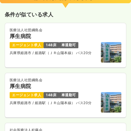
4週8休以上
月給25万円以上可
条件が似ている求人
気になる
詳細を見る
医療法人社団綱島会
厚生病院
日勤のみ（パート）
エージェント求人
148床
車通勤可
1,500
給与
時給
円〜
兵庫県姫路市
/ 姫路駅（ＪＲ山陽本線） バス20分
時間
8:30～17:30
（休憩60分）
時給1,500円以上可
気になる
詳細を見る
医療法人社団綱島会
厚生病院
エージェント求人
148床
車通勤可
一時募集休止
2交代（常勤）
兵庫県姫路市
/ 姫路駅（ＪＲ山陽本線） バス20分
31.5
給与
万円〜
/月
賞与2ヶ月
※経験10年の例
時間
8:30～17:30
（休憩60分）
4週8休以上
月給31万円以上可
社会医療法人松藤会