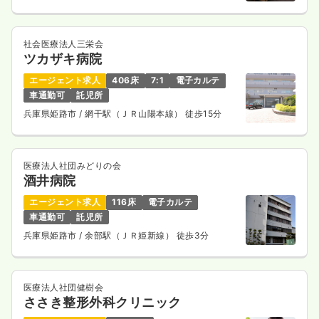
社会医療法人三栄会
ツカザキ病院
エージェント求人
406床
7:1
電子カルテ
車通勤可
託児所
兵庫県姫路市
/ 網干駅（ＪＲ山陽本線） 徒歩15分
医療法人社団みどりの会
酒井病院
エージェント求人
116床
電子カルテ
車通勤可
託児所
兵庫県姫路市
/ 余部駅（ＪＲ姫新線） 徒歩3分
医療法人社団健樹会
ささき整形外科クリニック