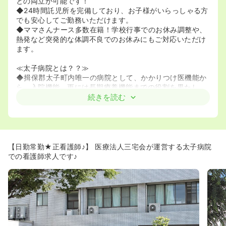
との両立が可能です！
◆24時間託児所を完備しており、お子様がいらっしゃる方
でも安心してご勤務いただけます。
◆ママさんナース多数在籍！学校行事でのお休み調整や、
熱発など突発的な体調不良でのお休みにもご対応いただけ
ます。
≪太子病院とは？？≫
◆揖保郡太子町内唯一の病院として、かかりつけ医機能か
ら、入院機能、更には長期療養機能までの役割を果たし、
地域医療への貢献を目指しております。
続きを読む
【日勤常勤★正看護師♪】 医療法人三宅会が運営する太子病院
での看護師求人です♪