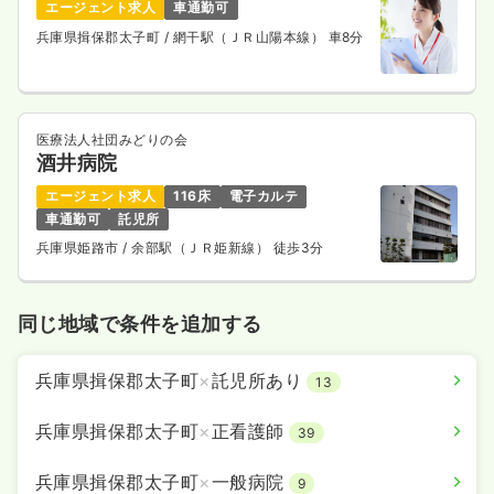
エージェント求人
車通勤可
兵庫県揖保郡太子町
/ 網干駅（ＪＲ山陽本線） 車8分
医療法人社団みどりの会
酒井病院
エージェント求人
116床
電子カルテ
車通勤可
託児所
兵庫県姫路市
/ 余部駅（ＪＲ姫新線） 徒歩3分
同じ地域で条件を追加する
兵庫県揖保郡太子町
×
託児所あり
13
兵庫県揖保郡太子町
×
正看護師
39
兵庫県揖保郡太子町
×
一般病院
9