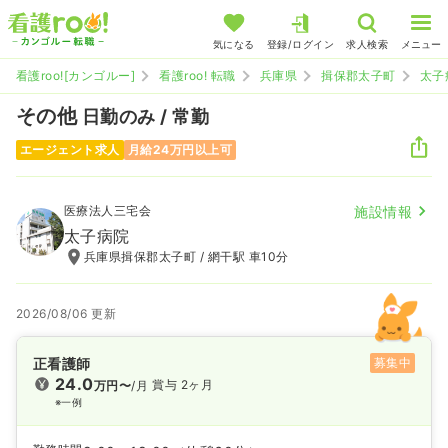
気になる
登録/ログイン
求人検索
メニュー
看護roo![カンゴルー]
看護roo! 転職
兵庫県
揖保郡太子町
太子
その他
日勤のみ / 常勤
エージェント求人
月給24万円以上可
医療法人三宅会
施設情報
太子病院
兵庫県揖保郡太子町 / 網干駅 車10分
2026/08/06 更新
正看護師
募集中
24.0
賞与 2ヶ月
万円〜
/月
※一例