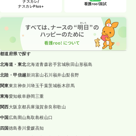
ナスカレ/
看護roo!国試
ナスカレPlus+
都道府県で探す
北海道・東北
北海道
青森
岩手
宮城
秋田
山形
福島
北陸・甲信越
新潟
富山
石川
福井
山梨
長野
関東
東京
神奈川
埼玉
千葉
茨城
栃木
群馬
東海
愛知
岐阜
静岡
三重
関西
大阪
京都
兵庫
滋賀
奈良
和歌山
中国
広島
岡山
鳥取
島根
山口
四国
徳島
香川
愛媛
高知