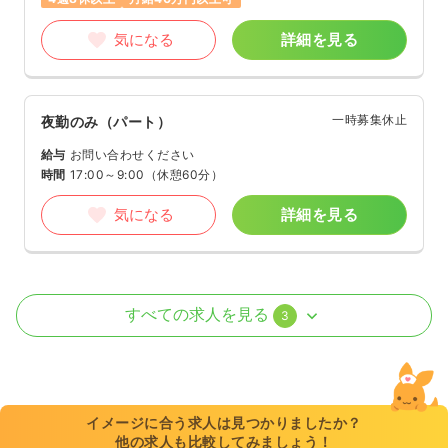
気になる
詳細を見る
一時募集休止
夜勤のみ（パート）
給与
お問い合わせください
時間
17:00～9:00
（休憩60分）
気になる
詳細を見る
外来
一般病院
正看護師
すべての求人を見る
3
日勤のみ（常勤）
25.5
給与
万円〜
/月
賞与2ヶ月
※経験6年の例
イメージに合う求人は見つかりましたか？
時間
8:30～17:30
（休憩60分）
他の求人も比較してみましょう！