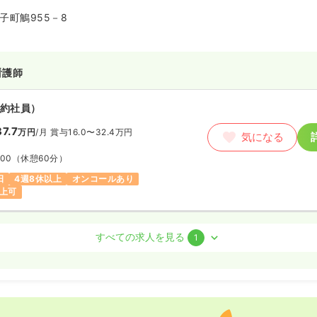
か「医療・介護・障がい福祉」の
円以上可
子町鵤955－8
ヘルスケアエコシステムを作るこ
げています。患者様を多角的にサ
による盤石な経営基盤を持ち、現
）
基盤に働きやすい職場づくりに全
看護師
フェーズです。大手の安心感とベ
〜
/月
賞与2ヶ月
気になる
ピードを両方持っており、安定し
の例
やすい環境を求める方におすすめ
約社員）
:30
（休憩60分）
月給31万円以上可
7.7
万円
/月
賞与16.0〜32.4万円
気になる
:00
（休憩60分）
師
日
4週8休以上
オンコールあり
以上可
勤）
円〜
/月
賞与2ヶ月
護師 / 管理職
気になる
すべての求人を見る
1
:00
（休憩60分）
約社員）
以上可
わせください
気になる
:00
（休憩60分）