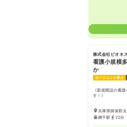
年間休日120
株式会社ビオネ
看護小規模
か
エージェント求人
《新規開設の看護
す！》
兵庫県揖保郡太子
網干駅
22分