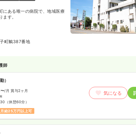
町にある唯一の病院で、地域医療
ります。
子町鵤387番地
護師
勤）
円〜
/月
賞与2ヶ月
気になる
例
:30
（休憩60分）
月給25万円以上可
）