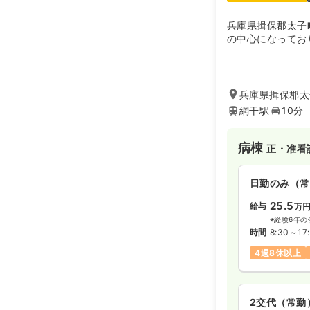
兵庫県揖保郡太子
の中心になってお
兵庫県揖保郡太
網干駅
10分
病棟
正・准看
日勤のみ（常
25.5
給与
万
※経験6年の
時間
8:30～17
4週8休以上
2交代（常勤