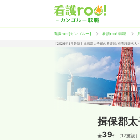
看護roo![カンゴルー]
看護roo! 転職
【2026年8月最新】揖保郡太子町の看護師/准看護師求人
揖保郡太
39
全
件（17施設）