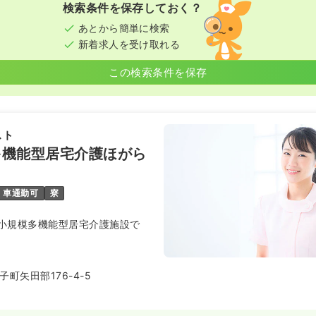
検索条件を保存しておく？
日
4週8休以上
オンコールあり
あとから簡単に検索
新着求人を受け取れる
この検索条件を保存
スト
多機能型居宅介護ほがら
車通勤可
寮
小規模多機能型居宅介護施設で
町矢田部176-4-5