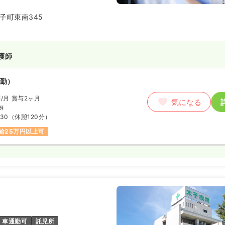
子町東南345
護師
勤）
円
/月
賞与2ヶ月
気になる
例
:30
（休憩120分）
給25万円以上可
車通勤可
託児所