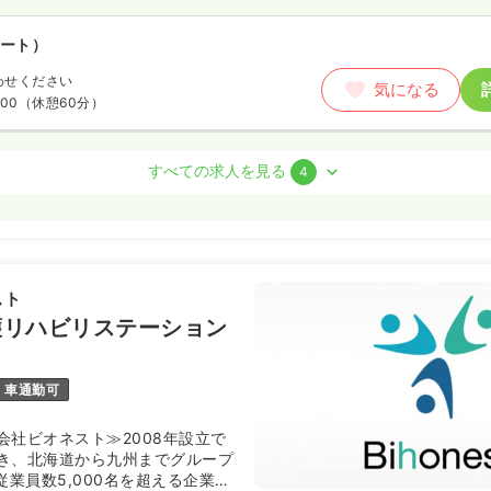
ート）
わせください
気になる
:00
（休憩60分）
すべての求人を見る
4
勤）
円〜
/月
賞与2ヶ月
気になる
例
スト
:30
（休憩60分）
護リハビリステーション
月給25万円以上可
車通勤可
ート）
会社ビオネスト≫2008年設立で
00
円〜
気になる
き、北海道から九州までグループ
:30
（休憩60分）
従業員数5,000名を超える企業で