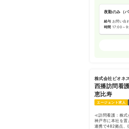
夜勤のみ（パ
給与
お問い合
時間
17:00～9
外来
正看護師
日勤のみ（常
25.5
給与
万
※経験6年の
株式会社ビオネ
時間
8:30～17
西播訪問看
4週8休以上
恵比寿
エージェント求人
日勤のみ（パ
≪訪問看護：株式
1,5
給与
時給
神戸市に本社を置
時間
8:30～17
連携で482拠点、