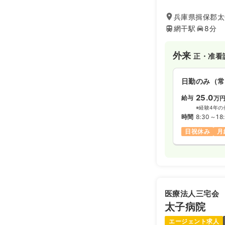
兵庫県揖保郡太
網干駅
8分
外来
正・准看
日勤のみ（常
25.0
給与
万
※経験4年の
時間
8:30～18
日祝休み
月
医療法人三宅会
太子病院
エージェント求人