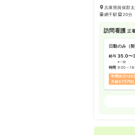
す。訪問看護のほ
時給1,500
兵庫県揖保郡太
3本柱で、地域に
とをビジョンに掲
網干駅
20分
ポートできる体制
2交代（常勤
在はその安定性を
訪問看護
正
力で投資している
31.5
給与
万円
ンチャーの改革ス
※経験10年
た基盤のもと働き
日勤のみ（契
時間
8:30～17
です。
4週8休以上
35.0〜3
給与
※一例
時間
9:00～18
その他
正看護
年間休日120
月給37万円
日勤のみ（常
24.0
給与
万
訪問看護
正看
※一例
時間
9:00～18
日勤のみ（契
月給24万円
給与
お問い合
時間
9:00～18