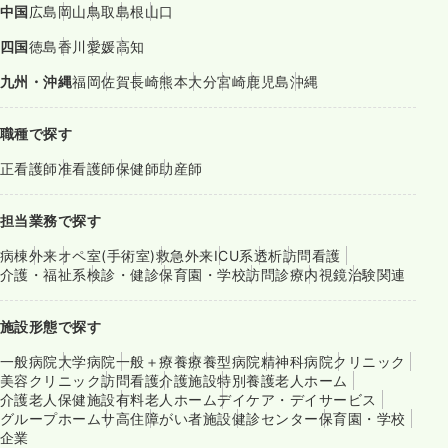
中国
広島
岡山
鳥取
島根
山口
四国
徳島
香川
愛媛
高知
九州・沖縄
福岡
佐賀
長崎
熊本
大分
宮崎
鹿児島
沖縄
職種で探す
正看護師
准看護師
保健師
助産師
担当業務で探す
病棟
外来
オペ室(手術室)
救急外来
ICU系
透析
訪問看護
介護・福祉系
検診・健診
保育園・学校
訪問診療
内視鏡
治験関連
施設形態で探す
一般病院
大学病院
一般＋療養
療養型病院
精神科病院
クリニック
美容クリニック
訪問看護
介護施設
特別養護老人ホーム
介護老人保健施設
有料老人ホーム
デイケア・デイサービス
グループホーム
サ高住
障がい者施設
健診センター
保育園・学校
企業