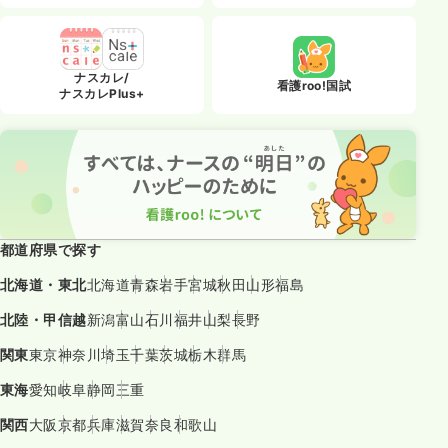
ナスカレ/
看護roo!国試
ナスカレPlus+
都道府県で探す
北海道・東北
北海道
青森
岩手
宮城
秋田
山形
福島
北陸・甲信越
新潟
富山
石川
福井
山梨
長野
関東
東京
神奈川
埼玉
千葉
茨城
栃木
群馬
東海
愛知
岐阜
静岡
三重
関西
大阪
京都
兵庫
滋賀
奈良
和歌山