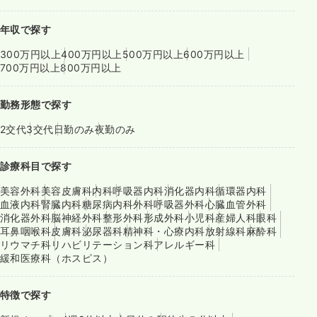
年収で探す
300万円以上
400万円以上
500万円以上
600万円以上
700万円以上
800万円以上
勤務形態で探す
2交代
3交代
日勤のみ
夜勤のみ
診療科目で探す
美容外科
美容皮膚科
内科
呼吸器内科
消化器内科
循環器内科
血液内科
腎臓内科
糖尿病内科
外科
呼吸器外科
心臓血管外科
消化器外科
脳神経外科
整形外科
形成外科
小児科
産婦人科
眼科
耳鼻咽喉科
皮膚科
泌尿器科
精神科・心療内科
放射線科
麻酔科
リウマチ科
リハビリテーション科
アレルギー科
緩和医療科（ホスピス）
特徴で探す