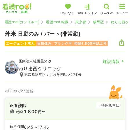
気になる
登録/ログイン
求人検索
メニュー
看護roo![カンゴルー]
看護roo! 転職
東京都
練馬区
ねりま西ク
外来
日勤のみ / パート(非常勤)
エージェント求人
日祝休み
ブランク可
時給1,800円以上可
医療法人社団星の砂
施設情報
ねりま西クリニック
東京都練馬区 / 大泉学園駅 バス8分
2026/07/27 更新
正看護師
一時募集休止
1,800
時給
円〜
勤務時間
8:45～17:45