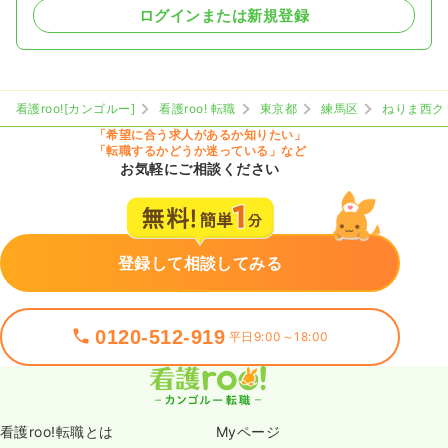
ログインまたは新規登録
看護roo![カンゴルー]
看護roo! 転職
東京都
練馬区
ねりま西ク
「希望に合う求人があるか知りたい」
「転職するかどうか迷っている」など
お気軽にご相談ください
登録して相談してみる
0120-512-919
平日9:00～18:00
看護roo!転職とは
Myページ