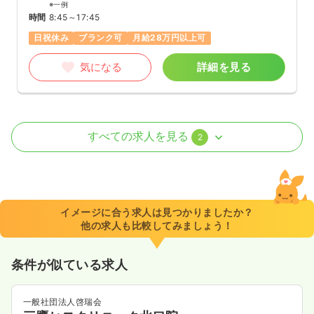
※一例
時間
8:45～17:45
日祝休み
ブランク可
月給28万円以上可
気になる
詳細を見る
訪問診療
クリニック
正・准看護師
すべての求人を見る
2
一時募集休止
日勤のみ（常勤）
38.8〜41.8
給与
万円
/月
賞与1回
※経験10年の例
イメージに合う求人は見つかりましたか？
時間
9:00～18:00
（休憩60分）
他の求人も比較してみましょう！
日曜休み
年間休日120日
オンコールあり
ブランク可
月給40万円以上可
条件が似ている求人
気になる
詳細を見る
一般社団法人啓瑞会