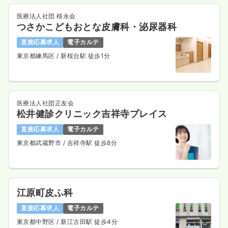
医療法人社団 桜永会
つさかこどもおとな皮膚科・泌尿器科
直接応募求人
電子カルテ
東京都練馬区
/ 新桜台駅 徒歩1分
医療法人社団正友会
松井健診クリニック吉祥寺プレイス
直接応募求人
電子カルテ
東京都武蔵野市
/ 吉祥寺駅 徒歩8分
江原町皮ふ科
直接応募求人
電子カルテ
東京都中野区
/ 新江古田駅 徒歩4分