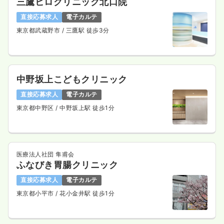
三鷹ヒロクリニック北口院
一時募集休止
日勤のみ（パート）
直接応募求人
電子カルテ
東京都武蔵野市
/ 三鷹駅 徒歩3分
1,900
給与
時給
円〜
時間
9:00～18:00
（休憩60分）
日曜休み
オンコールあり
ブランク可
時給1,900円以上可
中野坂上こどもクリニック
気になる
詳細を見る
直接応募求人
電子カルテ
東京都中野区
/ 中野坂上駅 徒歩1分
医療法人社団 隼甫会
ふなびき胃腸クリニック
直接応募求人
電子カルテ
東京都小平市
/ 花小金井駅 徒歩1分