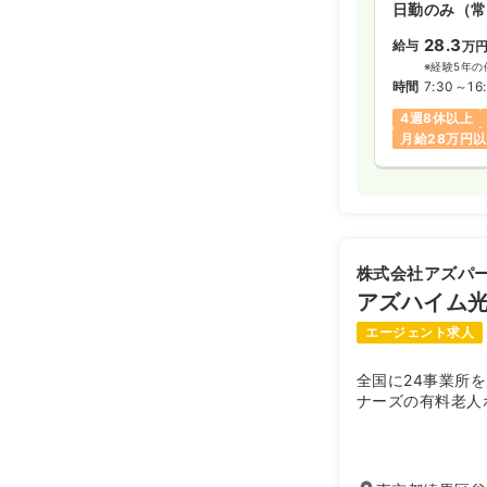
日勤のみ（常
28.3
給与
万
※経験5年の
時間
7:30～16
4週8休以上
月給28万円
株式会社アズパ
アズハイム
エージェント求人
全国に24事業所
ナーズの有料老人