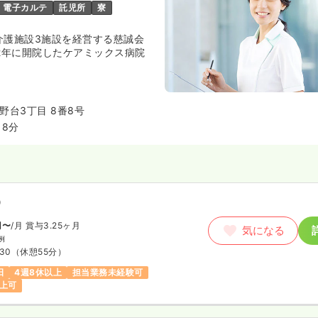
電子カルテ
託児所
寮
介護施設3施設を経営する慈誠会
22年に開院したケアミックス病院
ーション病棟・地域包括ケア病
からなる、地域密着型の病院で
野台3丁目 8番8号
8分
）
円〜
/月
賞与3.25ヶ月
気になる
例
:30
（休憩55分）
日
4週8休以上
担当業務未経験可
以上可