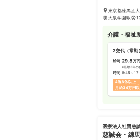
根付いた質の高い
東京都練馬区大泉
大泉学園駅
1
介護・福祉
2交代（常勤
29.8
給与
万
※経験3年の
時間
8:45～17
4週8休以上
月給34万円
医療法人社団慈
慈誠会・練