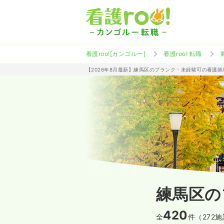
看護roo![カンゴルー]
看護roo! 転職
【2026年8月最新】練馬区のブランク・未経験可の看護師
練馬区の
420
全
件（272