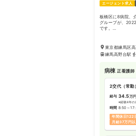
エージェント求人
板橋区に8病院、
グループが、20
です。
回復期リハビリテ
棟・医療療養病棟
す。
東京都練馬区高
練馬高野台駅
病棟
正看護師
2交代（常勤
34.5
給与
万
※経験4年の
時間
8:50～17
年間休日122
月給37万円