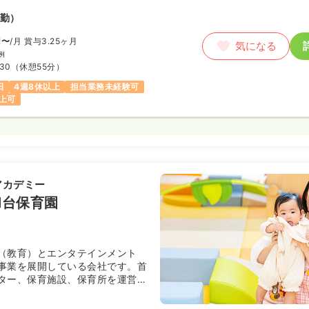
勤）
円〜
/月
賞与3.25ヶ月
気になる
例
:30
（休憩55分）
日
4週8休以上
担当業務未経験可
上可
アカデミー
和台保育園
（教育）とエンタテインメント
事業を展開している会社です。首
ター、保育施設、保育所を運営し
台駅徒歩11分にございます。