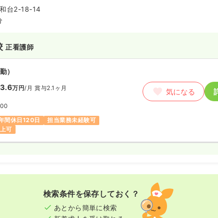
台2-18-14
分
校
正看護師
勤）
3.6
万円
/月
賞与2.1ヶ月
気になる
:00
年間休日120日
担当業務未経験可
以上可
検索条件を保存しておく？
あとから簡単に検索