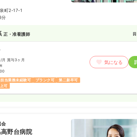
医療を提供しています。
町2-17-1
3分
系
正・准看護師
）
円
/月
賞与3ヶ月
気になる
例
:00
担当業務未経験可
ブランク可
第二新卒可
以上可
誠会
馬高野台病院