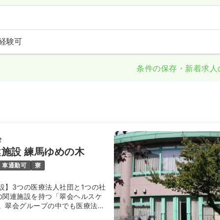
経験可
条件の保存・新着求人
会
施設 練馬ゆめの木
車通勤可
寮
設】3つの医療法人社団と1つの社
の関連施設を持つ「翠会ヘルスケ
。翠会グループの中でも医療法人
ープ施設になりますので、地域に