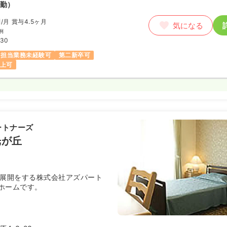
勤）
円
/月
賞与4.5ヶ月
気になる
例
:30
担当業務未経験可
第二新卒可
以上可
ートナーズ
光が丘
を展開をする株式会社アズパート
ホームです。