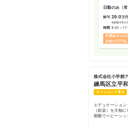
日勤のみ（常
29.0
給与
万
※経験4年の
時間
8:50～17
年間休日122
月給31万円以
株式会社小学館
練馬区立平
エージェント求人
エデュケーション
（娯楽）を主軸に
都圏でベビーシッ
ております。平和