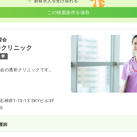
新着求人を受け取れる
この検索条件を保存
腎会
井クリニック
寮
腎会の透析クリニックです。
井1-13-13 SKYビル3F
分
護師