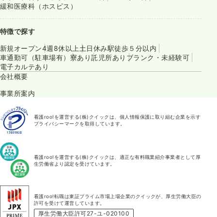
緩和医療科（ホスピス）
特徴で探す
新規オープン
4週8休以上
土日休み
駅徒歩５分以内
車通勤可（駐車場有）
寮あり
託児所あり
ブランク・未経験可
電子カルテあり
会社概要
事業所案内
看護roo!を運営する(株)クイックは、個人情報保護に取り組む企業を示す
プライバシーマークを取得しています。
看護roo!を運営する(株)クイックは、適正な有料職業紹介事業者として厚
生労働省より認定を受けています。
看護roo!転職は東証プライム市場上場企業のクイックが、厚生労働大臣の
許可を受けて運営しています。
厚生労働大臣許可27-ユ-020100