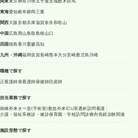
関東
東京
神奈川
埼玉
千葉
茨城
栃木
群馬
東海
愛知
岐阜
静岡
三重
関西
大阪
京都
兵庫
滋賀
奈良
和歌山
中国
広島
岡山
鳥取
島根
山口
四国
徳島
香川
愛媛
高知
九州・沖縄
福岡
佐賀
長崎
熊本
大分
宮崎
鹿児島
沖縄
職種で探す
正看護師
准看護師
保健師
助産師
担当業務で探す
病棟
外来
オペ室(手術室)
救急外来
ICU系
透析
訪問看護
介護・福祉系
検診・健診
保育園・学校
訪問診療
内視鏡
治験関連
施設形態で探す