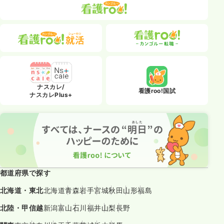
ナスカレ/
看護roo!国試
ナスカレPlus+
都道府県で探す
北海道・東北
北海道
青森
岩手
宮城
秋田
山形
福島
北陸・甲信越
新潟
富山
石川
福井
山梨
長野