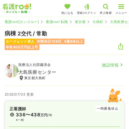
気になる
登録/ログイン
求人検索
メニュー
看護roo![カンゴルー]
看護roo! 転職
東京都
大島町
大島医療セ
病棟
2交代 / 常勤
エージェント求人
年間休日126日
4週8休以上
年収400万円以上可
医療法人社団藤清会
施設情報
大島医療センター
東京都大島町
2026/07/03 更新
正看護師
一時募集休止
336〜438
万円
/年
※一例