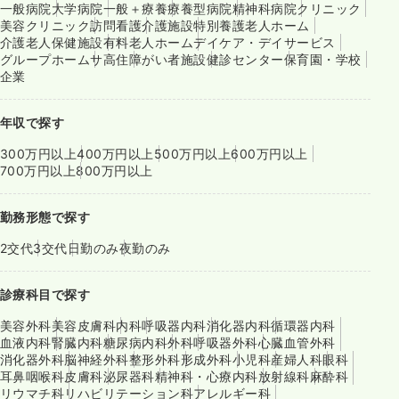
一般病院
大学病院
一般＋療養
療養型病院
精神科病院
クリニック
美容クリニック
訪問看護
介護施設
特別養護老人ホーム
介護老人保健施設
有料老人ホーム
デイケア・デイサービス
グループホーム
サ高住
障がい者施設
健診センター
保育園・学校
企業
年収で探す
300万円以上
400万円以上
500万円以上
600万円以上
700万円以上
800万円以上
勤務形態で探す
2交代
3交代
日勤のみ
夜勤のみ
診療科目で探す
美容外科
美容皮膚科
内科
呼吸器内科
消化器内科
循環器内科
血液内科
腎臓内科
糖尿病内科
外科
呼吸器外科
心臓血管外科
消化器外科
脳神経外科
整形外科
形成外科
小児科
産婦人科
眼科
耳鼻咽喉科
皮膚科
泌尿器科
精神科・心療内科
放射線科
麻酔科
リウマチ科
リハビリテーション科
アレルギー科