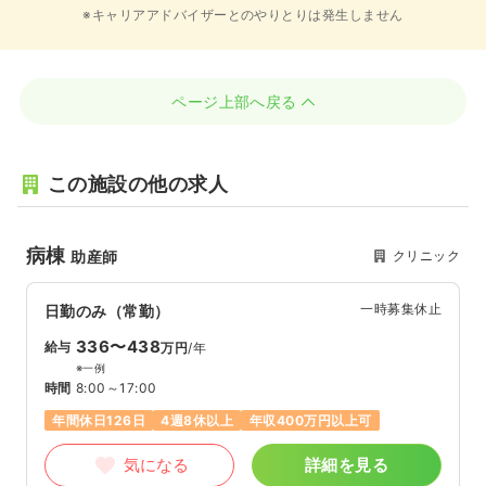
※キャリアアドバイザーとのやりとりは発生しません
ページ上部へ戻る
この施設の他の求人
病棟
クリニック
助産師
一時募集休止
日勤のみ（常勤）
336〜438
給与
万円
/年
※一例
時間
8:00～17:00
年間休日126日
4週8休以上
年収400万円以上可
気になる
詳細を見る