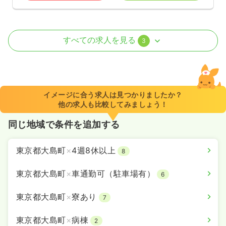
外来
クリニック
正・准看護師
すべての求人を見る
3
一時募集休止
2交代（常勤）
336〜438
給与
万円
/年
※一例
イメージに合う求人は見つかりましたか？
時間
8:00～17:00
他の求人も比較してみましょう！
年間休日126日
4週8休以上
年収400万円以上可
同じ地域で条件を追加する
気になる
詳細を見る
東京都大島町
×
4週8休以上
8
東京都大島町
×
車通勤可（駐車場有）
6
透析
クリニック
正・准看護師
東京都大島町
×
寮あり
7
一時募集休止
日勤のみ（常勤）
東京都大島町
×
病棟
2
336〜438
給与
万円
/年