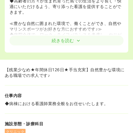
◆高齢者の方々が生まれ育った島での生活をより長く・快
適にいただけるよう、寄り添った看護を提供することがで
きます。
≪豊かな自然に囲まれた環境で、働くことができ、自然や
マリンスポーツがお好きな方におすすめです♪≫
◆病院全体で、ワーク・ライフバランスを考慮し、やりが
いのある職場づくりを目指しています。
続きを読む
◆サーフィン、スキューバーダイビング、釣りなどを、プ
ライベートで楽しみながら勤務されている看護師さんも多
くいらっしゃいます！
◆独身寮があり、島への移住をお考えの方にもおすすめで
す♪
【残業少なめ★年間休日126日★手当充実】自然豊かな環境に
ある職場での求人です♪
仕事内容
◆病棟における看護師業務全般をお任せいたします。
施設形態・診療科目
クリニック