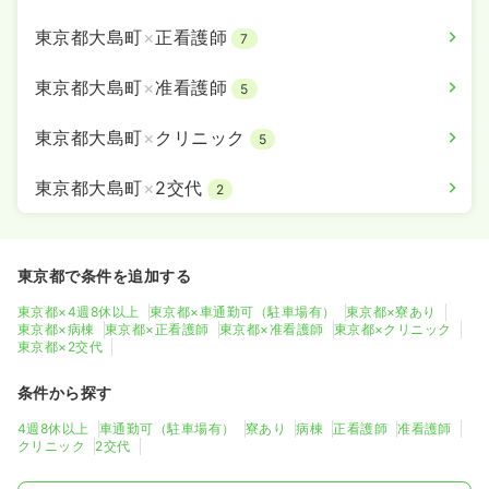
※一例
時間
8:00～17:00
東京都大島町
×
正看護師
7
年間休日126日
4週8休以上
年収400万円以上可
東京都大島町
×
准看護師
5
気になる
詳細を見る
東京都大島町
×
クリニック
5
東京都大島町
×
2交代
2
訪問看護
クリニック
正看護師
一時募集休止
日勤のみ（常勤）
東京都で条件を追加する
336〜438
給与
万円
/年
東京都×4週8休以上
東京都×車通勤可（駐車場有）
東京都×寮あり
※一例
東京都×病棟
東京都×正看護師
東京都×准看護師
東京都×クリニック
時間
8:00～17:00
東京都×2交代
年間休日126日
4週8休以上
オンコールあり
条件から探す
年収400万円以上可
4週8休以上
車通勤可（駐車場有）
寮あり
病棟
正看護師
准看護師
気になる
詳細を見る
クリニック
2交代