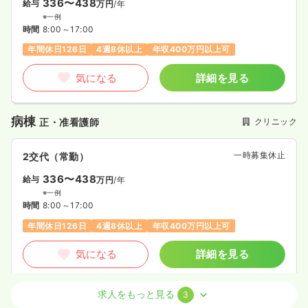
336〜438
給与
万円
/年
※一例
時間
8:00～17:00
年間休日126日
4週8休以上
年収400万円以上可
気になる
詳細を見る
病棟
クリニック
正・准看護師
一時募集休止
2交代（常勤）
336〜438
給与
万円
/年
※一例
時間
8:00～17:00
年間休日126日
4週8休以上
年収400万円以上可
気になる
詳細を見る
求人をもっと見る
3
外来
クリニック
正・准看護師