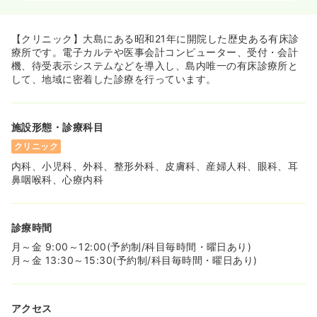
一時募集休止
2交代（常勤）
【クリニック】大島にある昭和21年に開院した歴史ある有床診
336〜438
給与
万円
/年
療所です。電子カルテや医事会計コンピューター、受付・会計
※一例
機、待受表示システムなどを導入し、島内唯一の有床診療所と
時間
8:00～17:00
して、地域に密着した診療を行っています。
年間休日126日
4週8休以上
年収400万円以上可
気になる
詳細を見る
施設形態・診療科目
クリニック
内科、小児科、外科、整形外科、皮膚科、産婦人科、眼科、耳
透析
クリニック
正・准看護師
鼻咽喉科、心療内科
一時募集休止
日勤のみ（常勤）
診療時間
336〜438
給与
万円
/年
※一例
月～金 9:00～12:00(予約制/科目毎時間・曜日あり)
時間
8:00～17:00
月～金 13:30～15:30(予約制/科目毎時間・曜日あり)
年間休日126日
4週8休以上
年収400万円以上可
気になる
詳細を見る
アクセス