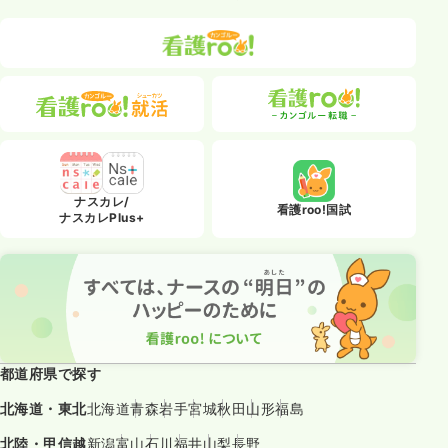
ナスカレ/
看護roo!国試
ナスカレPlus+
都道府県で探す
北海道・東北
北海道
青森
岩手
宮城
秋田
山形
福島
北陸・甲信越
新潟
富山
石川
福井
山梨
長野