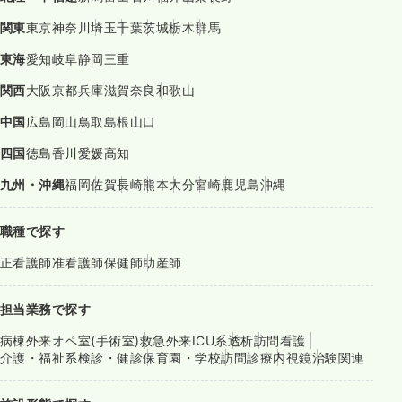
関東
東京
神奈川
埼玉
千葉
茨城
栃木
群馬
東海
愛知
岐阜
静岡
三重
関西
大阪
京都
兵庫
滋賀
奈良
和歌山
中国
広島
岡山
鳥取
島根
山口
四国
徳島
香川
愛媛
高知
九州・沖縄
福岡
佐賀
長崎
熊本
大分
宮崎
鹿児島
沖縄
職種で探す
正看護師
准看護師
保健師
助産師
担当業務で探す
病棟
外来
オペ室(手術室)
救急外来
ICU系
透析
訪問看護
介護・福祉系
検診・健診
保育園・学校
訪問診療
内視鏡
治験関連