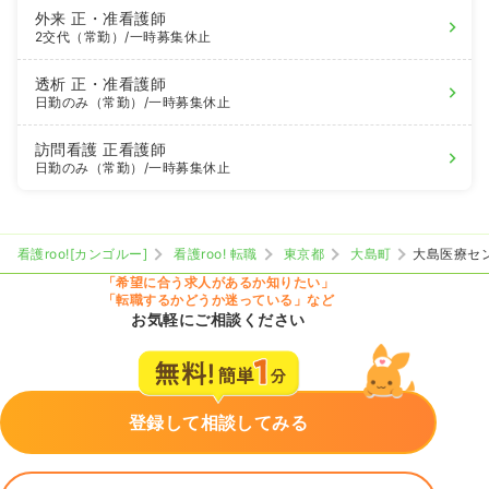
外来
正・准看護師
2交代（常勤）
/一時募集休止
透析
正・准看護師
日勤のみ（常勤）
/一時募集休止
訪問看護
正看護師
日勤のみ（常勤）
/一時募集休止
看護roo![カンゴルー]
看護roo! 転職
東京都
大島町
大島医療セ
「希望に合う求人があるか知りたい」
「転職するかどうか迷っている」など
お気軽にご相談ください
登録して相談してみる