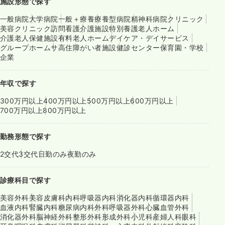
施設形態で探す
一般病院
大学病院
一般＋療養
療養型病院
精神科病院
クリニック
美容クリニック
訪問看護
介護施設
特別養護老人ホーム
介護老人保健施設
有料老人ホーム
デイケア・デイサービス
グループホーム
サ高住
障がい者施設
健診センター
保育園・学校
企業
年収で探す
300万円以上
400万円以上
500万円以上
600万円以上
700万円以上
800万円以上
勤務形態で探す
2交代
3交代
日勤のみ
夜勤のみ
診療科目で探す
美容外科
美容皮膚科
内科
呼吸器内科
消化器内科
循環器内科
血液内科
腎臓内科
糖尿病内科
外科
呼吸器外科
心臓血管外科
消化器外科
脳神経外科
整形外科
形成外科
小児科
産婦人科
眼科