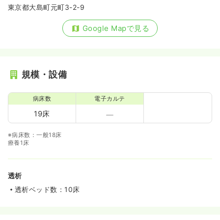
東京都大島町元町3-2-9
訪問看護
クリニック
正看護師
Google Mapで見る
一時募集休止
日勤のみ（常勤）
336〜438
給与
万円
/年
規模・設備
※一例
時間
8:00～17:00
病床数
電子カルテ
年間休日126日
4週8休以上
オンコールあり
年収400万円以上可
19床
気になる
詳細を見る
※病床数：一般18床
療養1床
透析
透析ベッド数：10床