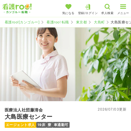
気になる
登録/ログイン
求人検索
メニュー
看護roo![カンゴルー]
看護roo! 転職
東京都
大島町
大島医療セ
2026/07/03更新
医療法人社団藤清会
大島医療センター
エージェント求人
19床
寮
車通勤可