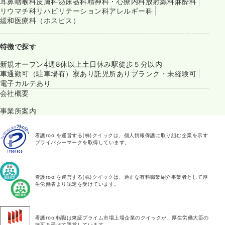
耳鼻咽喉科
皮膚科
泌尿器科
精神科・心療内科
放射線科
麻酔科
リウマチ科
リハビリテーション科
アレルギー科
緩和医療科（ホスピス）
特徴で探す
新規オープン
4週8休以上
土日休み
駅徒歩５分以内
車通勤可（駐車場有）
寮あり
託児所あり
ブランク・未経験可
電子カルテあり
会社概要
事業所案内
看護roo!を運営する(株)クイックは、個人情報保護に取り組む企業を示す
プライバシーマークを取得しています。
看護roo!を運営する(株)クイックは、適正な有料職業紹介事業者として厚
生労働省より認定を受けています。
看護roo!転職は東証プライム市場上場企業のクイックが、厚生労働大臣の
許可を受けて運営しています。