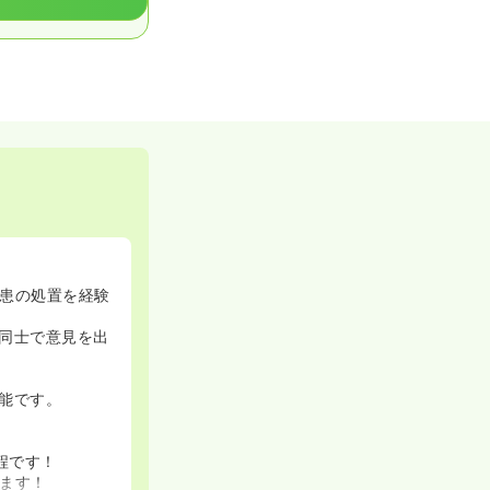
患の処置を経験
同士で意見を出
能です。
程です！
ます！