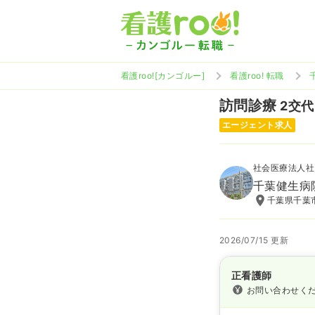
看護roo![カンゴルー]
看護roo! 転職
訪問診療
2交代 
エージェント求人
社会医療法人社
千葉健生病
千葉県千葉市
2026/07/15 更新
正看護師
お問い合わせく