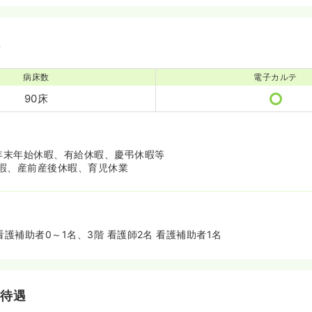
境
病床数
電子カルテ
90床
・年末年始休暇、有給休暇、慶弔休暇等
暇、産前産後休暇、育児休業
 看護補助者0～1名、3階 看護師2名 看護補助者1名
・待遇