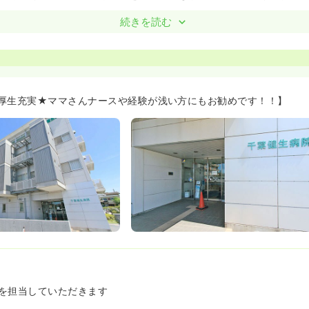
境が整っています≫
続きを読む
0％以上でお休みもしっかりと取る事が出来ます。
に拘束される時間が短く、体の負担も少ないです。
務の間を11時間以上空けるように心がけているので、日勤-深夜など
のシフト希望を叶えられるよう努力していらっしゃいます。みんなの
め、看護師長さんが毎月10日程かけて勤務シフトを作成していらっ
厚生充実★ママさんナースや経験が浅い方にもお勧めです！！】
制度☆≫
度は、保育所、独身寮完備の他、毎年行われるイベントやサークル活
割引券などももらえ、スタッフに満足して働いていただく環境作りを
教育制度☆≫
2年目、3年目と段階分けした教育制度をとっており、スタッフの効率
の両方を受け入れていますので、フォロー体制は充実しています！
やOJTの指導があるため、経験が浅い方やブランクがある方でも安
を担当していただきます