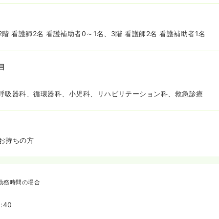
階 看護師2名 看護補助者0～1名、3階 看護師2名 看護補助者1名
目
呼吸器科、循環器科、小児科、リハビリテーション科、救急診療
お持ちの方
勤務時間の場合
:40