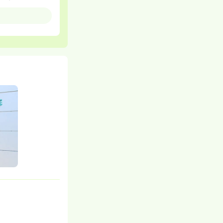
の無理なシフト
シフト希望をな
しゃいます。
動、ディズニー
心掛けています
的なスキル向上
心して働くことが