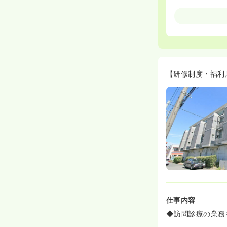
≪働きやすい環
◆有給消化率8
◆3交代で1回
また、勤務と勤
はありません。
◆働く看護師様
るべく叶えるた
【研修制度・福利
≪充実した共済
◆当院の共済制
リゾートなどの
♪
≪しっかりした
◆卒後1年目、
を目指します！
毎年新卒・中途
◆プリセプター
出来ます。
仕事内容
◆訪問診療の業務