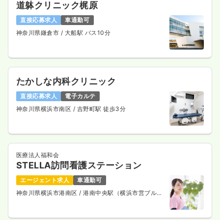
道躰クリニック梶原
直接応募求人
車通勤可
神奈川県鎌倉市
/ 大船駅 バス10分
たかしな内科クリニック
直接応募求人
電子カルテ
神奈川県横浜市南区
/ 吉野町駅 徒歩3分
医療法人福和会
STELLA訪問看護ステーション
エージェント求人
車通勤可
神奈川県横浜市港南区
/ 港南中央駅（横浜市営ブルー
ライン） 徒歩15分