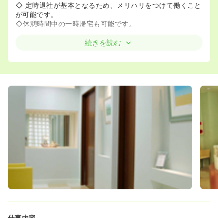
◇ 定時退社が基本となるため、メリハリをつけて働くこと
が可能です。
◇休憩時間中の一時帰宅も可能です。
＜未経験・ブランクがあっても安心！検診中心で負担の少
続きを読む
ない職場です＞
◇ 内科系の検診業務が中心であり、採血・注射などの業務
が少なめ。
◇ ブランクのある方や経験の浅い方も歓迎しており、丁寧
に指導を受けられる環境があるため、安心して新しいスタ
ートが可能です。
仕事内容