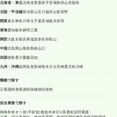
北海道・東北
北海道
青森
岩手
宮城
秋田
山形
福島
北陸・甲信越
新潟
富山
石川
福井
山梨
長野
関東
東京
神奈川
埼玉
千葉
茨城
栃木
群馬
東海
愛知
岐阜
静岡
三重
関西
大阪
京都
兵庫
滋賀
奈良
和歌山
中国
広島
岡山
鳥取
島根
山口
四国
徳島
香川
愛媛
高知
九州・沖縄
福岡
佐賀
長崎
熊本
大分
宮崎
鹿児島
沖縄
職種で探す
正看護師
准看護師
保健師
助産師
担当業務で探す
病棟
外来
オペ室(手術室)
救急外来
ICU系
透析
訪問看護
介護・福祉系
検診・健診
保育園・学校
訪問診療
内視鏡
治験関連