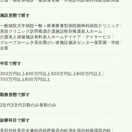
施設形態で探す
一般病院
大学病院
一般＋療養
療養型病院
精神科病院
クリニック
美容クリニック
訪問看護
介護施設
特別養護老人ホーム
介護老人保健施設
有料老人ホーム
デイケア・デイサービス
グループホーム
サ高住
障がい者施設
健診センター
保育園・学校
企業
年収で探す
300万円以上
400万円以上
500万円以上
600万円以上
700万円以上
800万円以上
勤務形態で探す
2交代
3交代
日勤のみ
夜勤のみ
診療科目で探す
美容外科
美容皮膚科
内科
呼吸器内科
消化器内科
循環器内科