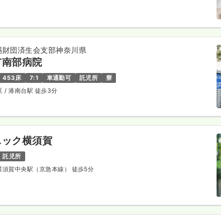
賜財団済生会支部神奈川県
市南部病院
453床
7:1
車通勤可
託児所
寮
区
/ 港南台駅 徒歩3分
ニック横須賀
託児所
 横須賀中央駅（京急本線） 徒歩5分