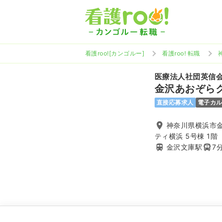
看護roo![カンゴルー]
看護roo! 転職
医療法人社団英信
金沢あおぞら
直接応募求人
電子カ
神奈川県横浜市金
ティ横浜 5号棟 1階
金沢文庫駅
7