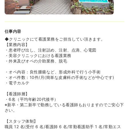
仕事内容
◆クリニックにて看護業務をご担当してい頂きます。
【業務内容】
・患者呼び出し、注射詰め、注射、点滴、心電図
・美容クリニックにおける看護業務
・外来及びオペの介助業務、脱毛
・オペ内容：良性腫瘍など、形成外科で行う小手術
・オペ件数：10件/月(簡単な皮膚科の手術などが中心です)
・電子カルテ
【看護師層】
・6名（平均年齢20代後半）
※新卒・第二新卒で勤務している看護師もおりますのでご安心下
さい。
【スタッフ体制】
職員 12 名(受付 6 名/看護師 6 名/常勤看護助手 1 名/常勤エス