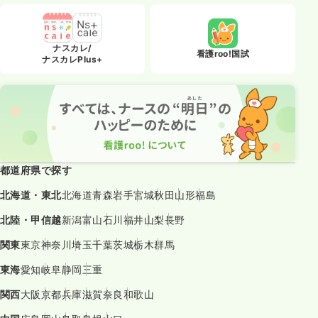
ナスカレ/
看護roo!国試
ナスカレPlus+
都道府県で探す
北海道・東北
北海道
青森
岩手
宮城
秋田
山形
福島
北陸・甲信越
新潟
富山
石川
福井
山梨
長野
関東
東京
神奈川
埼玉
千葉
茨城
栃木
群馬
東海
愛知
岐阜
静岡
三重
関西
大阪
京都
兵庫
滋賀
奈良
和歌山