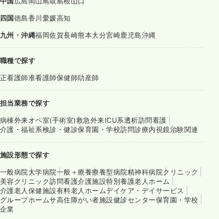
中国
広島
岡山
鳥取
島根
山口
四国
徳島
香川
愛媛
高知
九州・沖縄
福岡
佐賀
長崎
熊本
大分
宮崎
鹿児島
沖縄
職種で探す
正看護師
准看護師
保健師
助産師
担当業務で探す
病棟
外来
オペ室(手術室)
救急外来
ICU系
透析
訪問看護
介護・福祉系
検診・健診
保育園・学校
訪問診療
内視鏡
治験関連
施設形態で探す
一般病院
大学病院
一般＋療養
療養型病院
精神科病院
クリニック
美容クリニック
訪問看護
介護施設
特別養護老人ホーム
介護老人保健施設
有料老人ホーム
デイケア・デイサービス
グループホーム
サ高住
障がい者施設
健診センター
保育園・学校
企業