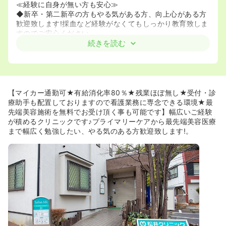
≪経験に自身が無い方も安心≫
◆新卒・第二新卒の方もやる気がある方、向上心がある方
歓迎致します!採血など経験がなくてもしっかり教育致しま
すのでご安心ください。
◆病院での臨床経験が無い看護師様もご活躍をされており
続きを読む
ます♪業務マニュアル、チェックリストをしっかりと作って
おりますので、、教育体制も万全です！
◆月 2・3 回程度、昼休憩時に勉強会がございますのでし
っかり学べます
【マイカー通勤可★有給消化率80％★残業ほぼ無し★受付・診
≪車通勤可≫
療助手も配置しておりますので看護業務に専念できる環境★最
◆駐車場完備ですので車で通勤されたい方にオススメで
先端美容施術を無料でお受け頂く事も可能です】幅広いご経験
す。
が積めるクリニックです♪プライマリーケアから最先端美容医療
まで幅広く勉強したい、やる気のある方歓迎致します!。
≪働きやすい職場≫
◆有給消化率は80%と高めでメリハリのついた勤務が可能
です。
◆残業は月で5時間だけです！