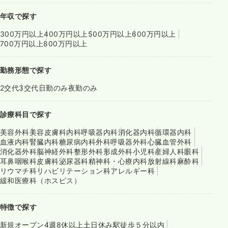
年収で探す
300万円以上
400万円以上
500万円以上
600万円以上
700万円以上
800万円以上
勤務形態で探す
2交代
3交代
日勤のみ
夜勤のみ
診療科目で探す
美容外科
美容皮膚科
内科
呼吸器内科
消化器内科
循環器内科
血液内科
腎臓内科
糖尿病内科
外科
呼吸器外科
心臓血管外科
消化器外科
脳神経外科
整形外科
形成外科
小児科
産婦人科
眼科
耳鼻咽喉科
皮膚科
泌尿器科
精神科・心療内科
放射線科
麻酔科
リウマチ科
リハビリテーション科
アレルギー科
緩和医療科（ホスピス）
特徴で探す
新規オープン
4週8休以上
土日休み
駅徒歩５分以内