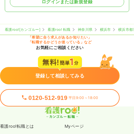
ログインまたは新規登録
看護roo![カンゴルー]
看護roo! 転職
神奈川県
横浜市
横浜市都
「希望に合う求人があるか知りたい」
「転職するかどうか迷っている」など
お気軽にご相談ください
登録して相談してみる
0120-512-919
平日9:00～18:00
看護roo!転職とは
Myページ