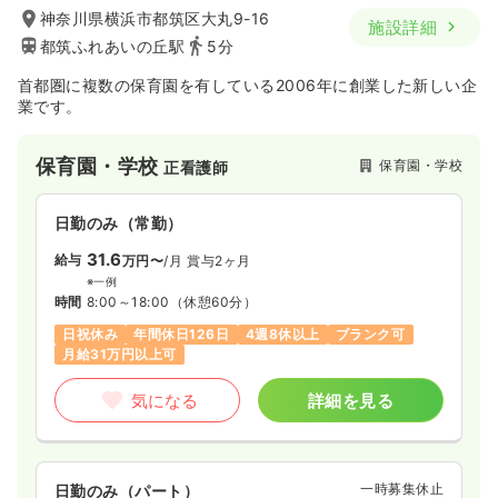
神奈川県横浜市都筑区大丸9-16
施設詳細
都筑ふれあいの丘駅
5分
首都圏に複数の保育園を有している2006年に創業した新しい企
業です。
保育園・学校
保育園・学校
正看護師
日勤のみ（常勤）
31.6
給与
万円〜
/月
賞与2ヶ月
※一例
時間
8:00～18:00
（休憩60分）
日祝休み
年間休日126日
4週8休以上
ブランク可
月給31万円以上可
気になる
詳細を見る
一時募集休止
日勤のみ（パート）