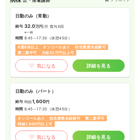
正・准看護師
日勤のみ（常勤）
32.0
給与
万円
/月
賞与4回
※一例
時間
8:45～17:30
（休憩45分）
4週8休以上
オンコールあり
担当業務未経験可
第二新卒可
月給32万円以上可
気になる
詳細を見る
日勤のみ（パート）
1,600
給与
時給
円
時間
8:45～17:30
（休憩45分）
オンコールあり
担当業務未経験可
第二新卒可
時給1,600円以上可
気になる
詳細を見る