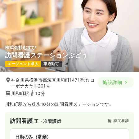
株式会社むすび
訪問看護ステーションぶどう
エージェント求人
車通勤可
神奈川県横浜市都筑区川和町1471番地 コ
施設詳細
ーポナカヤⅡ-201号
川和町駅
10分
川和町駅から徒歩10分の訪問看護ステーションです。
訪問看護
訪問看護
正・准看護師
日勤のみ（常勤）