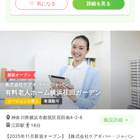
気になる
詳細を見る
新規オープン
株式会社ケアギバー・ジャパン
有料老人ホーム横浜荏田ガーデン
エージェント求人
車通勤可
神奈川県横浜市都筑区荏田南4-2-8
施設詳細
江田駅
18分
【2025年11月新規オープン】【株式会社ケアギバー・ジャパン