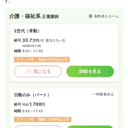
す。
介護・福祉系
有料老人ホーム
正看護師
2交代（常勤）
33.7
給与
万円
/月
賞与3.5ヶ月
※経験9年の例
時間
8:45～17:45
ブランク可
月給33万円以上可
気になる
詳細を見る
一時募集休止
日勤のみ（パート）
1,700
給与
時給
円
時間
8:45～17:45
ブランク可
時給1,700円以上可