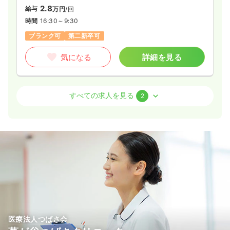
2.8
給与
万円
/回
時間
16:30～9:30
ブランク可
第二新卒可
気になる
詳細を見る
訪問看護
療養型病院
正看護師
すべての求人を見る
2
日勤のみ（常勤）
27.5〜31.7
給与
万円
/月
賞与3.4ヶ月
※一例
時間
9:00～17:00
（休憩60分）
土日祝休み
年間休日125日
オンコールあり
担当業務未経験可
ブランク可
月給31万円以上可
気になる
詳細を見る
医療法人つばさ会