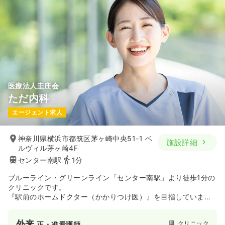
医療法人圭庄会
ただ内科
エージェント求人
神奈川県横浜市都筑区茅ヶ崎中央51-1 ベ
施設詳細
ルヴィル茅ヶ崎4F
センター南駅
1分
ブルーライン・グリーンライン「センター南駅」より徒歩1分の
クリニックです。
『駅前のホームドクター（かかりつけ医）』を目指していま
す。
外来
クリニック
正・准看護師