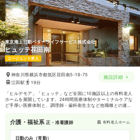
東京海上日動ベターライフサービス株式会社
ヒュッテ荏田南
エージェント求人
神奈川県横浜市都筑区荏田南5-18-75
施設詳細
江田駅
19分
「ヒルデモア」「ヒュッテ」など全国に10施設以上の有料老人
ホームを展開しています。24時間医療体制やターミナルケアな
ど手厚い医療体制と、調理師・歯科衛生士など他職種との連携
で、多様なサービスを提供しています。
介護・福祉系
有料老人ホーム
正・准看護師
日勤のみ（常勤）