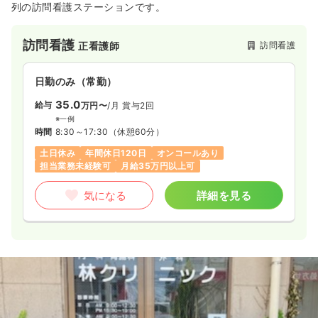
列の訪問看護ステーションです。
訪問診療
一般＋療養
正・准看護師
訪問看護
訪問看護
正看護師
一時募集休止
日勤のみ（常勤）
23.8
給与
日勤のみ（常勤）
万円〜
/月
賞与4ヶ月
※一例
35.0
給与
万円〜
/月
賞与2回
時間
9:00～17:15
（休憩60分）
※一例
日祝休み
オンコールあり
ブランク可
時間
8:30～17:30
（休憩60分）
月給23万円以上可
土日休み
年間休日120日
オンコールあり
担当業務未経験可
月給35万円以上可
気になる
詳細を見る
気になる
詳細を見る