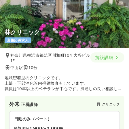
林クリニック
直接応募求人
神奈川県横浜市都筑区川和町104 大谷ビル
施設詳細
1F
中山駅
10分
地域密着型のクリニックです。
上部・下部消化管内視鏡検査もしています。
職員は10年以上のベテランが中心です。風通しの良い相談しや
すい環境です。
外来
クリニック
正看護師
日勤のみ（パート）
1,900〜2,000
給与
時給
円