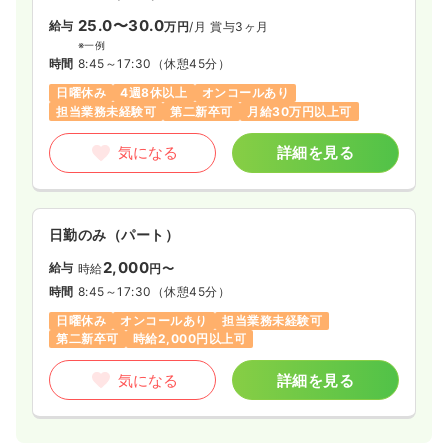
25.0〜30.0
給与
万円
/月
賞与3ヶ月
※一例
時間
8:45～17:30
（休憩45分）
日曜休み
4週8休以上
オンコールあり
担当業務未経験可
第二新卒可
月給30万円以上可
気になる
詳細を見る
日勤のみ（パート）
2,000
給与
時給
円〜
時間
8:45～17:30
（休憩45分）
日曜休み
オンコールあり
担当業務未経験可
第二新卒可
時給2,000円以上可
気になる
詳細を見る