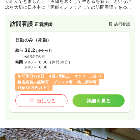
り組んできました。「英知を尽くして生きるを看る」という理
念を大切に日本中に「医療インフラとしての訪問看護」をゆき
わたらせるため、さらなる拡大を図っていきます。教育制度、
福利厚生など働く職員が働きやすい環境作りを行っておりま
訪問看護
訪問看護
正看護師
す。
日勤のみ（常勤）
39.2
給与
万円〜
/月
※経験3年の例
時間
9:00～18:00
（休憩60分）
9:00～18:00
年間休日120日
4週8休以上
オンコールあり
担当業務未経験可
ブランク可
第二新卒可
月給39万円以上可
気になる
詳細を見る