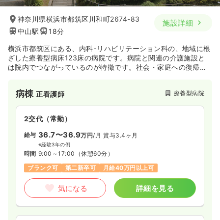
神奈川県横浜市都筑区川和町2674-83
施設詳細
中山駅
18分
横浜市都筑区にある、内科･リハビリテーション科の、地域に根
ざした療養型病床123床の病院です。病院と関連の介護施設と
は院内でつながっているのが特徴です。社会・家庭への復帰を
願い、ご利用者の自立を目標に、リハビリテーション、機能維
持にも配慮しています。
病棟
療養型病院
正看護師
2交代（常勤）
36.7〜36.9
給与
万円
/月
賞与3.4ヶ月
※経験3年の例
時間
9:00～17:00
（休憩60分）
ブランク可
第二新卒可
月給40万円以上可
気になる
詳細を見る