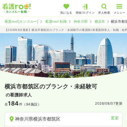
気になる
登録/ログイン
求人検索
メニュー
看護roo![カンゴルー]
看護roo! 転職
神奈川県
横浜市
横浜市都
【2026年8月最新】横浜市都筑区のブランク・未経験可の看護師/准看護師求人・転職・給
横浜市都筑区のブランク・未経験可
の看護師求人
184
2026/08/07
更新
全
件（94施設）
変更
神奈川県横浜市都筑区