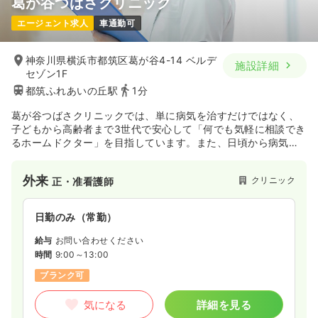
葛が谷つばさクリニック
一時募集休止
日勤のみ（パート）
エージェント求人
車通勤可
25.9
給与
万円
/月
時間
9:00～17:00
神奈川県横浜市都筑区葛が谷4-14 ベルデ
施設詳細
セゾン1F
土日祝休み
オンコールあり
担当業務未経験可
都筑ふれあいの丘駅
1分
ブランク可
月給25万円以上可
葛が谷つばさクリニックでは、単に病気を治すだけではなく、
気になる
詳細を見る
子どもから高齢者まで3世代で安心して「何でも気軽に相談でき
るホームドクター」を目指しています。また、日頃から病気の
予防も重視して、「予防医学」にも力を入れて行きたいと考え
ています。
外来
クリニック
正・准看護師
日勤のみ（常勤）
給与
お問い合わせください
時間
9:00～13:00
ブランク可
気になる
詳細を見る