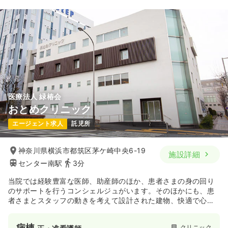
医療法人 緑椿会
おとめクリニック
エージェント求人
託児所
神奈川県横浜市都筑区茅ケ崎中央6-19
施設詳細
センター南駅
3分
当院では経験豊富な医師、助産師のほか、患者さまの身の回り
のサポートを行うコンシェルジュがいます。そのほかにも、患
者さまとスタッフの動きを考えて設計された建物、快適で心地
よいインテリアなど、患者さまがふれるものには特にこだわり
をもっているクリニックです★
病棟
クリニック