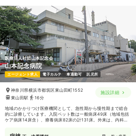
医療法人社団山本記念会
山本記念病院
エージェント求人
電子カルテ
車通勤可
託児所
神奈川県横浜市都筑区東山田町1552
施設詳細
東山田駅
16分
地域のかかりつけ医療機関として、急性期から慢性期まで総合
的に診療しています。入院ベット数は一般病床49床（地域包括
ケア病床14床含）、療養病床82床の計131床。外来は、内科、
皮膚科、整形外科を中心に、泌尿器科や神経内科といった専門
外来、外来から入院までのリハビリテーションも充実していま