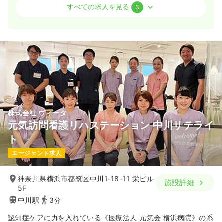
外来
一般＋療養
正看護師
すべての求人を見る
3
一時募集休止
日勤のみ（常勤）
24.0
給与
万円〜
/月
賞与2回
※経験8年の例
時間
9:00～17:15
日祝休み
ブランク可
月給24万円以上可
気になる
詳細を見る
株式会社 ヴィータ
元気訪問看護リハステーション 中川サテライ
ト
一時募集休止
日勤のみ（パート）
エージェント求人
1,700
給与
時給
円〜
時間
9:00～17:15
神奈川県横浜市都筑区中川1-18-11 栄ビル
施設詳細
日祝休み
ブランク可
時給1,700円以上可
5F
中川駅
3分
気になる
詳細を見る
認知症ケアに力を入れている《医療法人 元気会 横浜病院》の系