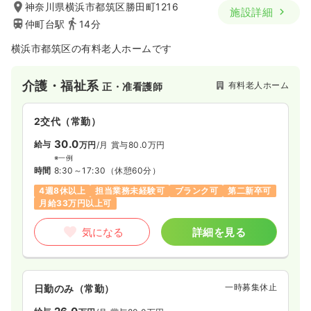
神奈川県横浜市都筑区勝田町1216
施設詳細
仲町台駅
14分
横浜市都筑区の有料老人ホームです
介護・福祉系
有料老人ホーム
正・准看護師
2交代（常勤）
30.0
給与
万円
/月
賞与80.0万円
※一例
時間
8:30～17:30
（休憩60分）
4週8休以上
担当業務未経験可
ブランク可
第二新卒可
月給33万円以上可
気になる
詳細を見る
一時募集休止
日勤のみ（常勤）