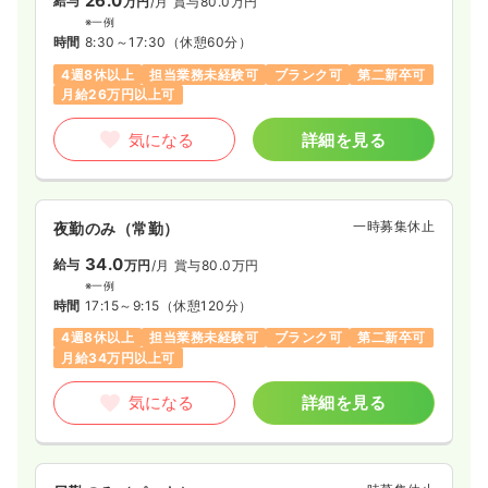
26.0
給与
万円
/月
賞与80.0万円
※一例
時間
8:30～17:30
（休憩60分）
4週8休以上
担当業務未経験可
ブランク可
第二新卒可
月給26万円以上可
気になる
詳細を見る
一時募集休止
夜勤のみ（常勤）
34.0
給与
万円
/月
賞与80.0万円
※一例
時間
17:15～9:15
（休憩120分）
4週8休以上
担当業務未経験可
ブランク可
第二新卒可
月給34万円以上可
気になる
詳細を見る