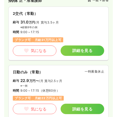
病棟
一般＋療養
正・准看護師
す。
山本記念会は、山本記念病院を中心に、下記の様々な山本記念
会事業所と連携し、患者様おひとりおひとりのライフステージ
2交代（常勤）
に合わせ、絶え間のないサポートをお約束致します。
31.0
給与
万円
/月
賞与3.5ヶ月
※経験8年の例
時間
9:00～17:15
ブランク可
月給31万円以上可
気になる
詳細を見る
一時募集休止
日勤のみ（常勤）
22.9
給与
万円〜
/月
賞与2.5ヶ月
※一例
時間
9:00～17:15
（休憩60分）
ブランク可
月給22万円以上可
気になる
詳細を見る