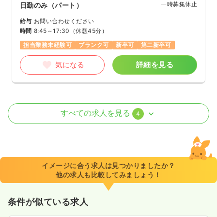
一時募集休止
日勤のみ（パート）
給与
お問い合わせください
時間
8:45～17:30
（休憩45分）
担当業務未経験可
ブランク可
新卒可
第二新卒可
気になる
詳細を見る
外来
一般＋療養
正・准看護師
すべての求人を見る
4
一時募集休止
2交代（常勤）
29.7
給与
万円〜
/月
賞与2回
※経験7年の例
イメージに合う求人は見つかりましたか？
時間
8:45～17:30
他の求人も比較してみましょう！
日祝休み
年間休日126日
4週8休以上
ブランク可
第二新卒可
月給29万円以上可
条件が似ている求人
気になる
詳細を見る