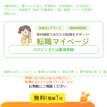
4週8休以上
電子カルテあり
車通勤可（駐車場有）
託児所あり
ブランク・未経験可
病棟
正看護師
一般＋療養
パート(非常勤)
夜勤のみ
ログインまたは新規登録
看護roo![カンゴルー]
看護roo! 転職
神奈川県
愛甲郡愛川町
愛
「希望に合う求人があるか知りたい」
「転職するかどうか迷っている」など
お気軽にご相談ください