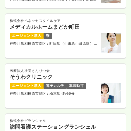
徒歩2分
気になる
詳細を見る
株式会社ベネッセスタイルケア
メディカルホームまどか町田
一時募集休止
日勤のみ（パート）
エージェント求人
寮
1,400
給与
時給
円〜
神奈川県相模原市南区
/ 町田駅（小田急小田原線） 徒
歩11分
時間
8:45～17:30
ブランク可
第二新卒可
時給1,400円以上可
気になる
詳細を見る
医療法人社団さんりつ会
そうわクリニック
エージェント求人
電子カルテ
車通勤可
神奈川県相模原市緑区
/ 橋本駅 徒歩9分
株式会社グランシェル
訪問看護ステーショングランシェル