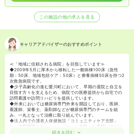
この施設の他の求人を見る
キャリアアドバイザーのおすすめポイント
≪「地域に信頼される病院」を目指しています≫
◆2009年5月に厚木から移転した一般病棟100床（急性
期：50床、地域包括ケア：50床）と療養病棟50床を持つ2
次救急病院です。
◆少子高齢化の進む愛川町において、早期の退院と自立を
目指す方々を支えるため、病院での医療提供から自宅での
訪問看護や訪問リハビリを提供しています。
◆外来においては糖尿病専門外来を開設しており、医師、
看護師、栄養士、薬剤師などが糖尿病専門のチームを組
み、一丸となって治療に取り組んでいます。
◆法人内で介護老人保健施設「コミュニティケア北部」
と、訪問看護ステーション「ホット北部」を展開しており
ます。
続きを読む