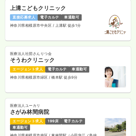
上溝こどもクリニック
直接応募求人
電子カルテ
車通勤可
オペ室(手術室)
一般＋療養
正・准看護師
神奈川県相模原市中央区
/ 上溝駅 徒歩1分
一時募集休止
日勤のみ（常勤）
給与
お問い合わせください
医療法人社団さんりつ会
時間
8:45～17:30
そうわクリニック
4週8休以上
ブランク可
第二新卒可
エージェント求人
電子カルテ
車通勤可
気になる
詳細を見る
神奈川県相模原市緑区
/ 橋本駅 徒歩9分
一時募集休止
2交代（常勤）
医療法人ユーカリ
さがみ林間病院
33.8〜42.8
給与
万円
/月
賞与2回
※一例
エージェント求人
199床
電子カルテ
時間
8:45～17:30
車通勤可
4週8休以上
ブランク可
第二新卒可
月給40万円以上可
神奈川県相模原市南区
/ 東林間駅（小田急江ノ島線）