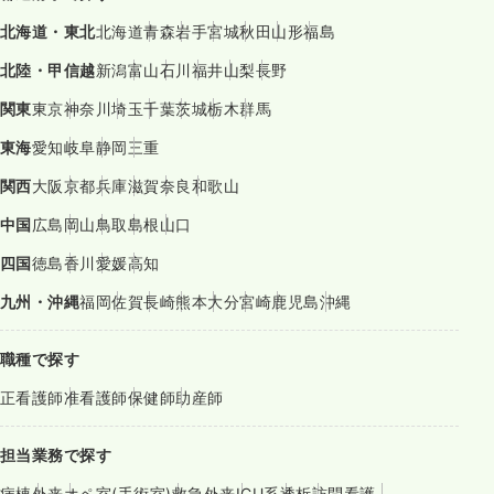
北海道・東北
北海道
青森
岩手
宮城
秋田
山形
福島
北陸・甲信越
新潟
富山
石川
福井
山梨
長野
関東
東京
神奈川
埼玉
千葉
茨城
栃木
群馬
東海
愛知
岐阜
静岡
三重
関西
大阪
京都
兵庫
滋賀
奈良
和歌山
中国
広島
岡山
鳥取
島根
山口
四国
徳島
香川
愛媛
高知
九州・沖縄
福岡
佐賀
長崎
熊本
大分
宮崎
鹿児島
沖縄
職種で探す
正看護師
准看護師
保健師
助産師
担当業務で探す
病棟
外来
オペ室(手術室)
救急外来
ICU系
透析
訪問看護