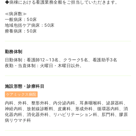
≪働きやすい環境です≫
◆病棟における看護業務全般をご担当していただきます。
◆夜勤は病院での勤務に慣れてから徐々に入っていただき
ます。病院に慣れるまでは夜勤に入ることはありません。
≪病床数≫
◆夜勤が入ると、夕食が無償で提供されます♪
一般病床：50床
◆無料駐車場を完備しており、マイカー通勤も可能です♪
地域包括ケア病床：50床
距離に応じて交通費が出ます。
療養病床：50床
≪非常に綺麗な建物です≫
◆2009年5月に愛川に移転したので、建物・設備ともに非
勤務体制
常に綺麗です。
日勤体制：看護師12～13名、クラーク5名、看護助手3名
夜勤・当直体制：火曜日・木曜日以外。
施設形態・診療科目
ケアミックス病院
内科、外科、整形外科、内分泌内科、耳鼻咽喉科、泌尿器科、
神経内科、放射線診断料、皮膚科、形成外科、循環器内科、消
化器内科、消化器外科、リハビリテーション科、肛門科、膠原
病リウマチ科