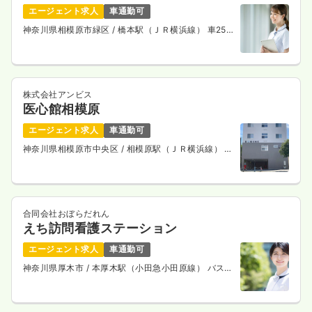
エージェント求人
車通勤可
神奈川県相模原市緑区
/ 橋本駅（ＪＲ横浜線） 車25
分
株式会社アンビス
医心館相模原
エージェント求人
車通勤可
神奈川県相模原市中央区
/ 相模原駅（ＪＲ横浜線） 徒
歩15分
合同会社おぼらだれん
えち訪問看護ステーション
エージェント求人
車通勤可
神奈川県厚木市
/ 本厚木駅（小田急小田原線） バス
23分