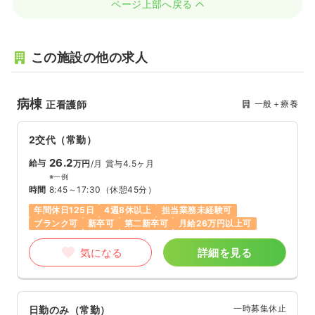
ページ上部へ戻る
この施設の他の求人
病棟
一般＋療養
正看護師
2交代（常勤）
26.2
給与
万円
/月
賞与4.5ヶ月
※一例
時間
8:45～17:30
（休憩45分）
年間休日125日
4週8休以上
担当業務未経験可
ブランク可
新卒可
第二新卒可
月給26万円以上可
気になる
詳細を見る
一時募集休止
日勤のみ（常勤）