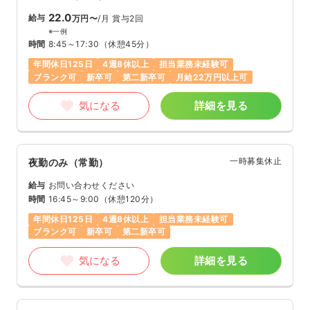
22.0
給与
万円〜
/月
賞与2回
※一例
時間
8:45～17:30
（休憩45分）
年間休日125日
4週8休以上
担当業務未経験可
ブランク可
新卒可
第二新卒可
月給22万円以上可
気になる
詳細を見る
一時募集休止
夜勤のみ（常勤）
給与
お問い合わせください
時間
16:45～9:00
（休憩120分）
年間休日125日
4週8休以上
担当業務未経験可
ブランク可
新卒可
第二新卒可
気になる
詳細を見る