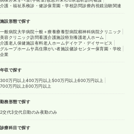
介護・福祉系
検診・健診
保育園・学校
訪問診療
内視鏡
治験関連
施設形態で探す
一般病院
大学病院
一般＋療養
療養型病院
精神科病院
クリニック
美容クリニック
訪問看護
介護施設
特別養護老人ホーム
介護老人保健施設
有料老人ホーム
デイケア・デイサービス
グループホーム
サ高住
障がい者施設
健診センター
保育園・学校
企業
年収で探す
300万円以上
400万円以上
500万円以上
600万円以上
700万円以上
800万円以上
勤務形態で探す
2交代
3交代
日勤のみ
夜勤のみ
診療科目で探す