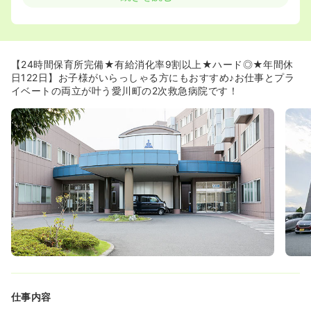
≪安心の教育体制≫
◆中途入職者にもプリセプターを付け、その方のペースに
合わせてじっくり教育頂けます。過去には40代、50代で
資格取得された第２新卒の方も入職頂き、しっかりとお勤
【24時間保育所完備★有給消化率9割以上★ハード◎★年間休
め頂いております。
日122日】お子様がいらっしゃる方にもおすすめ♪お仕事とプラ
◆外部研修会への参加も可能です。認定看護師のファース
イベートの両立が叶う愛川町の2次救急病院です！
トレベルまでであれば実習先の手配はもちろん、研修参加
費用・交通費もご負担頂けます。
◆忙しくて外部の研修や勉強会に参加できないスタッフの
方々に向けて、スマホやパソコンで好きな時間に学習でき
るeラーニング制度を導入しております。在籍のスタッフ
にも好評で、利用数は増加しております♪
≪福利厚生充実≫
◆院内保育所や保育支援制度があり、雇用形態に関わらず
利用可能ですので、お子さんがいらっしゃる方でも安心し
て働くことが出来ます。
◆産休・育休も実績があり、安心できます。非常勤者の実
績もございます。
◆有給休暇の消化率が9割以上なので、連休も取りやすい
です。
仕事内容