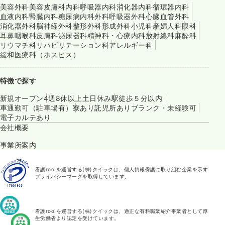
美容外科
美容皮膚科
内科
呼吸器内科
消化器内科
循環器内科
血液内科
腎臓内科
糖尿病内科
外科
呼吸器外科
心臓血管外科
消化器外科
脳神経外科
整形外科
形成外科
小児科
産婦人科
眼科
耳鼻咽喉科
皮膚科
泌尿器科
精神科・心療内科
放射線科
麻酔科
リウマチ科
リハビリテーション科
アレルギー科
緩和医療科（ホスピス）
特徴で探す
新規オープン
4週8休以上
土日休み
駅徒歩５分以内
車通勤可（駐車場有）
寮あり
託児所あり
ブランク・未経験可
電子カルテあり
会社概要
事業所案内
看護roo!を運営する(株)クイックは、個人情報保護に取り組む企業を示す
プライバシーマークを取得しています。
看護roo!を運営する(株)クイックは、適正な有料職業紹介事業者として厚
生労働省より認定を受けています。