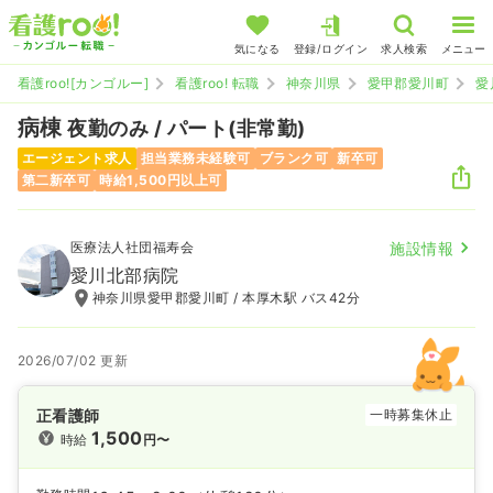
気になる
登録/ログイン
求人検索
メニュー
看護roo![カンゴルー]
看護roo! 転職
神奈川県
愛甲郡愛川町
愛
病棟
夜勤のみ / パート(非常勤)
エージェント求人
担当業務未経験可
ブランク可
新卒可
第二新卒可
時給1,500円以上可
医療法人社団福寿会
施設情報
愛川北部病院
神奈川県愛甲郡愛川町 / 本厚木駅 バス42分
2026/07/02 更新
正看護師
一時募集休止
1,500
時給
円〜