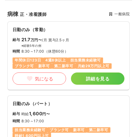
病棟
一般病院
正・准看護師
日勤のみ（常勤）
21.7
給与
万円〜
/月
賞与2.5ヶ月
※経験5年の例
時間
8:30～17:00
（休憩60分）
年間休日123日
4週8休以上
担当業務未経験可
ブランク可
新卒可
第二新卒可
月給29万円以上可
気になる
詳細を見る
日勤のみ（パート）
1,600
給与
時給
円〜
時間
8:30～17:00
担当業務未経験可
ブランク可
新卒可
第二新卒可
時給1,600円以上可