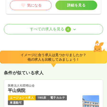
気になる
詳細を見る
外来
一般病院
正・准看護師
すべての求人を見る
4
一時募集休止
日勤のみ（常勤）
23.0
給与
万円
/月
賞与2.5ヶ月
※経験18年の例
イメージに合う求人は見つかりましたか？
時間
8:30～17:00
（休憩60分）
他の求人も比較してみましょう！
日祝休み
年間休日120日
担当業務未経験可
ブランク可
月給23万円以上可
条件が似ている求人
気になる
詳細を見る
医療法人社団晴山会
平山病院
一時募集休止
2交代（常勤）
エージェント求人
190床
電子カルテ
車通勤可
27.5
給与
万円〜
/月
賞与2.5ヶ月