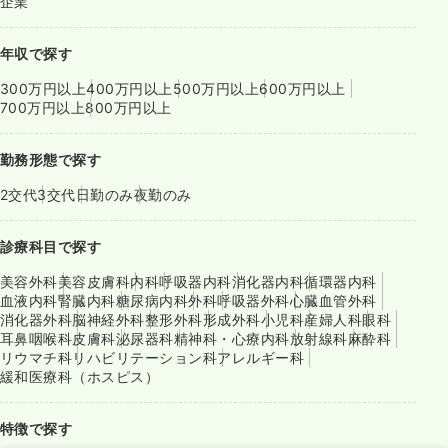
企業
年収で探す
300万円以上
400万円以上
500万円以上
600万円以上
700万円以上
800万円以上
勤務形態で探す
2交代
3交代
日勤のみ
夜勤のみ
診療科目で探す
美容外科
美容皮膚科
内科
呼吸器内科
消化器内科
循環器内科
血液内科
腎臓内科
糖尿病内科
外科
呼吸器外科
心臓血管外科
消化器外科
脳神経外科
整形外科
形成外科
小児科
産婦人科
眼科
耳鼻咽喉科
皮膚科
泌尿器科
精神科・心療内科
放射線科
麻酔科
リウマチ科
リハビリテーション科
アレルギー科
緩和医療科（ホスピス）
特徴で探す