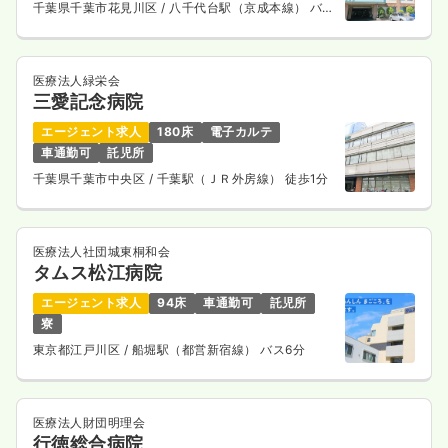
千葉県千葉市花見川区
/ 八千代台駅（京成本線） バス
※経験18年の例
15分
時間
8:30～17:00
（休憩60分）
日祝休み
年間休日120日
担当業務未経験可
ブランク可
月給27万円以上可
医療法人緑栄会
三愛記念病院
気になる
詳細を見る
エージェント求人
180床
電子カルテ
車通勤可
託児所
千葉県千葉市中央区
/ 千葉駅（ＪＲ外房線） 徒歩1分
外来
一般病院
正看護師 / 管理職
医療法人社団城東桐和会
一時募集休止
日勤のみ（常勤）
タムス松江病院
580
給与
万円〜
/年
エージェント求人
94床
車通勤可
託児所
※一例
寮
時間
8:30～17:00
（休憩60分）
東京都江戸川区
/ 船堀駅（都営新宿線） バス6分
年間休日123日
4週8休以上
ブランク可
年収500万円以上可
気になる
詳細を見る
医療法人財団明理会
行徳総合病院