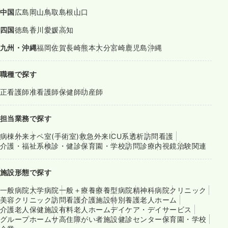
中国
広島
岡山
鳥取
島根
山口
四国
徳島
香川
愛媛
高知
九州・沖縄
福岡
佐賀
長崎
熊本
大分
宮崎
鹿児島
沖縄
職種で探す
正看護師
准看護師
保健師
助産師
担当業務で探す
病棟
外来
オペ室(手術室)
救急外来
ICU系
透析
訪問看護
介護・福祉系
検診・健診
保育園・学校
訪問診療
内視鏡
治験関連
施設形態で探す
一般病院
大学病院
一般＋療養
療養型病院
精神科病院
クリニック
美容クリニック
訪問看護
介護施設
特別養護老人ホーム
介護老人保健施設
有料老人ホーム
デイケア・デイサービス
グループホーム
サ高住
障がい者施設
健診センター
保育園・学校