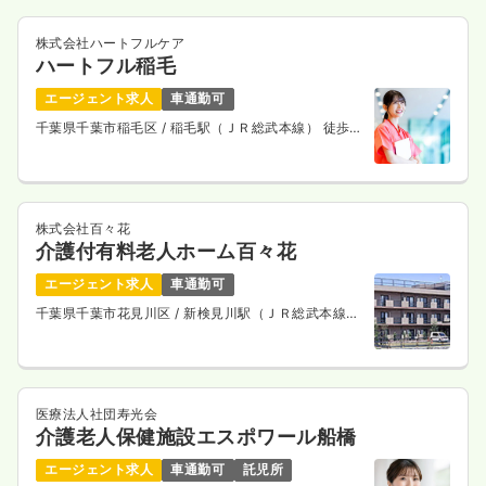
株式会社ハートフルケア
ハートフル稲毛
エージェント求人
車通勤可
千葉県千葉市稲毛区
/ 稲毛駅（ＪＲ総武本線） 徒歩8
分
株式会社百々花
介護付有料老人ホーム百々花
エージェント求人
車通勤可
千葉県千葉市花見川区
/ 新検見川駅（ＪＲ総武本線）
バス36分
医療法人社団寿光会
介護老人保健施設エスポワール船橋
エージェント求人
車通勤可
託児所