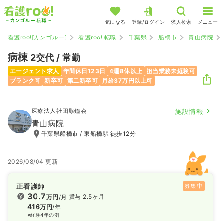
気になる
登録/ログイン
求人検索
メニュー
看護roo![カンゴルー]
看護roo! 転職
千葉県
船橋市
青山病院
病棟
2交代 / 常勤
エージェント求人
年間休日123日
4週8休以上
担当業務未経験可
ブランク可
新卒可
第二新卒可
月給37万円以上可
医療法人社団顕鐘会
施設情報
青山病院
千葉県船橋市 / 東船橋駅 徒歩12分
2026/08/04 更新
正看護師
募集中
30.7
賞与 2.5ヶ月
万円
/月
416
万円
/年
※経験4年の例