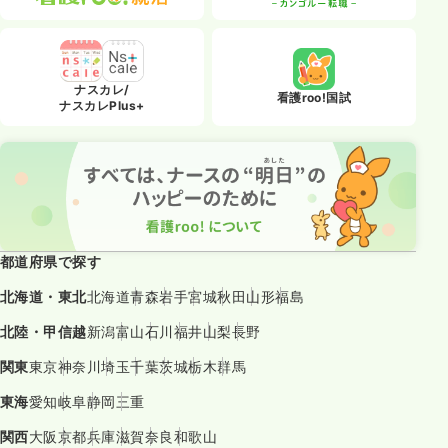
ナスカレ/
看護roo!国試
ナスカレPlus+
都道府県で探す
北海道・東北
北海道
青森
岩手
宮城
秋田
山形
福島
北陸・甲信越
新潟
富山
石川
福井
山梨
長野
関東
東京
神奈川
埼玉
千葉
茨城
栃木
群馬
東海
愛知
岐阜
静岡
三重
関西
大阪
京都
兵庫
滋賀
奈良
和歌山