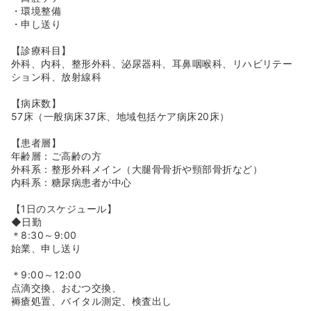
・環境整備
・申し送り
【診療科目】
外科、内科、整形外科、泌尿器科、耳鼻咽喉科、リハビリテー
ション科、放射線科
【病床数】
57床（一般病床37床、地域包括ケア病床20床）
【患者層】
年齢層：ご高齢の方
外科系：整形外科メイン（大腿骨骨折や頸部骨折など）
内科系：糖尿病患者が中心
【1日のスケジュール】
◆日勤
＊8:30～9:00
始業、申し送り
＊9:00～12:00
点滴交換、おむつ交換、
褥瘡処置、バイタル測定、検査出し