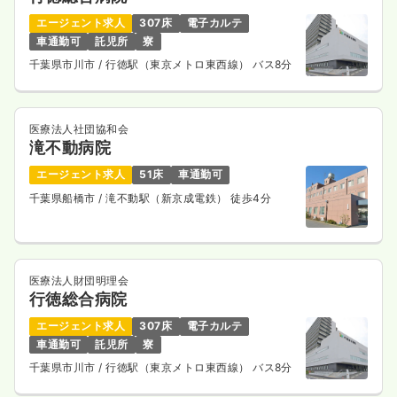
エージェント求人
307床
電子カルテ
車通勤可
託児所
寮
内視鏡
一般病院
正看護師
千葉県市川市
/ 行徳駅（東京メトロ東西線） バス8分
一時募集休止
日勤のみ（常勤）
医療法人社団協和会
給与
お問い合わせください
滝不動病院
時間
8:30～17:00
エージェント求人
51床
車通勤可
4週8休以上
オンコールあり
ブランク可
千葉県船橋市
/ 滝不動駅（新京成電鉄） 徒歩4分
気になる
詳細を見る
医療法人財団明理会
行徳総合病院
エージェント求人
307床
電子カルテ
車通勤可
託児所
寮
千葉県市川市
/ 行徳駅（東京メトロ東西線） バス8分