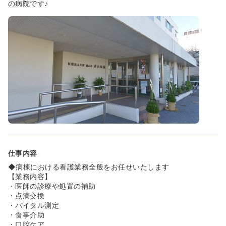
「お子様が小さいので夜勤は少なめが良いな」、「夜勤回
の病院です♪
数多めに入ってお金を稼ぎたい」どちらのニーズにも応え
ることができます！
≪アットホームな環境で、定着率の高い病院です♪≫
◆長くご勤務されている方の多い、地域密着型の救急病院
です★
各種手当も充実しております！
≪アクセス良好◎≫
◆JR東船橋駅から徒歩約12分、JR船橋駅から徒歩約20分
の立地にあります。
船橋駅周辺にはショッピングやレジャーを楽しめる施設が
多くあり、ららぽーとTOKYO-BAYやオートレース場、競
馬場などもあります。また、ディズニーランドまでも40分
ほどで行くことができます！
仕事内容
リフレッシュしやすい環境が整っており、気持ち良く仕事
に臨めます！
◆病棟における看護業務全般をお任せいたします
【業務内容】
・医師の診療や処置の補助
・点滴交換
・バイタル測定
・食事介助
・口腔ケア