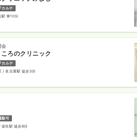
子カルテ
進駅 車10分
潤会
こころのクリニック
子カルテ
区
/ 名古屋駅 徒歩3分
通勤可
/ 栄生駅 徒歩8分