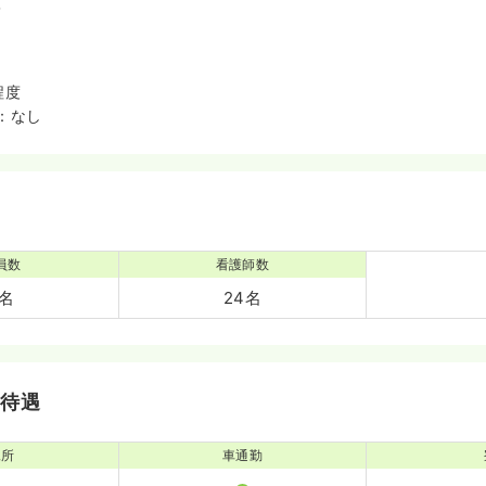
備
程度
：なし
員数
看護師数
4名
24名
・待遇
児所
車通勤