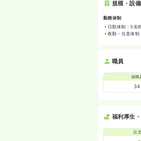
規模・設
勤務体制
日勤体制：5名
夜勤・当直体制
職員
総職
3
福利厚生
託