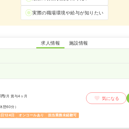
実際の職場環境や給与が知りたい
かわな病院在宅ケアセンター訪問診療部
求人情報
施設情報
師
万円
/月
賞与4ヶ月
気になる
休憩60分）
日124日
オンコールあり
担当業務未経験可