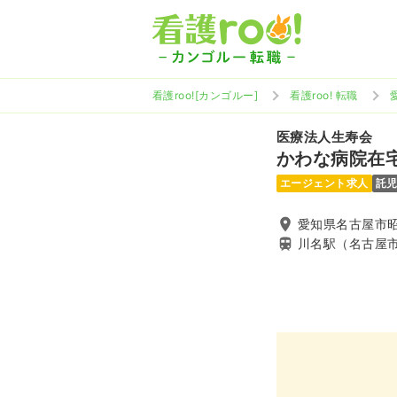
看護roo![カンゴルー]
看護roo! 転職
医療法人生寿会
かわな病院在
エージェント求人
託
愛知県名古屋市昭
川名駅（名古屋