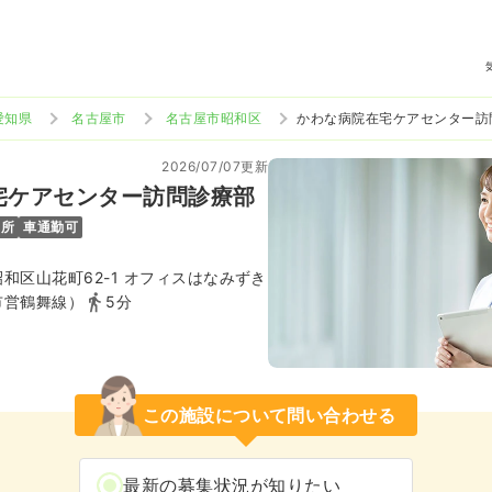
愛知県
名古屋市
名古屋市昭和区
かわな病院在宅ケアセンター訪
2026/07/07更新
宅ケアセンター訪問診療部
児所
車通勤可
和区山花町62-1 オフィスはなみずき
市営鶴舞線）
5分
この施設について問い合わせる
最新の募集状況が知りたい