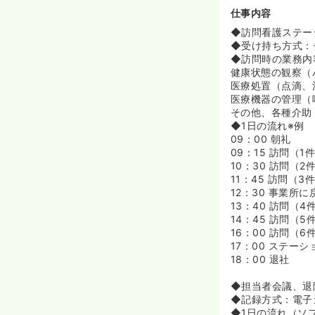
◆日本最大級の
仕事内容
変わってもステ
◆訪問看護ステー
≪副業も解禁！
◆受け持ち方式：
◆条件付きでの
◆訪問時の業務内
ークスタイルへ
健康状態の観察（
医療処置（点滴、
≪幅広い研修メ
医療機器の管理（
◆入社3ヶ月目
その他、各種介助
て現場の看護師
◆1日の流れ※例
◆月に一度、本
09：00 朝礼
児看護」等、そ
09：15 訪問（1
◆勤務を継続し
10：30 訪問（2
的なキャリア形
11：45 訪問（3
◆認定看護師の
12：30 事業所
合ナースステー
13：40 訪問（4
ます。ターミナ
14：45 訪問（5
があります。「
16：00 訪問（6
17：00 ステー
≪看護業務に専
18：00 退社
◆各ステーショ
言語聴覚士・事
◆担当者会議、退
た様々な視点で
◆記録方式：電子カ
◆「困ったとき
◆1日の流れ（ソフ