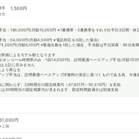
持手
1,500円
セカ
当：180,000円(月額15,000円 ※1番携帯・2番携帯をそれぞれ平日3日間・
：54,000円(月額4,500円 ※電話対応を3回した場合)
3,200円(月額6,100円 ※緊急出動を1回した場合、手当額は平日深夜・60分未
の実績によるモデル額となります
(オンコール時間帯のみ・1回14,000円)、訪問看護ベースアップ手当(月額700円
)は上記に含みません
により異なる
アップ手当は、訪問看護ベースアップ評価料の算定に基づくものである為、今後
に関わらず、20時間分の固定残業代（47,621円～50,415円）を支給
には20時間分の固定残業代が含まれます、固定時間超過分は別途支給
31,000円
※上限