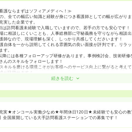
看護ならまずはソフィアメディへ！≫
の、全ての幅広い知識と経験が身につき看護師としての幅が広がりま
充実した企業です。
割は訪問看護未経験で入職していますので、若手の方でも安心です！
場に相談しにくいことも、人事総務部に守秘義務を守りながら相談出
護師なので、現場理解も深く、しっかり共感してくださいます！
護自体を一から説明してくれる雰囲気の良い面接が評判です。リラッ
ます。
以降には各種フォローアップ研修があります。事例検討会、技術研修
さんのスキルをフォローします！
スキルを磨ける環境こそがお客様へのサービス向上に繋がると考えて
成が目指せます！
取得支援がございます！勉強意欲が高い方をサポートしてくれる会社
続きを読む
！」という看護師さんにおすすめです★
働きやすい環境作りを行っております！≫
という子育てや介護をされている常勤看護師を対象に「オンコールな
選択できる制度があります（時短も相談可）！
時間単位で利用可能になります。授業参観があるので今日は3時間有
充実★オンコール実働少なめ★年間休日120日★未経験でも安心の教
。
】全国展開している大手訪問看護ステーションでの募集です！
ョンの基準距離内に引越をした場合には引越費用のうち上限20万円
。