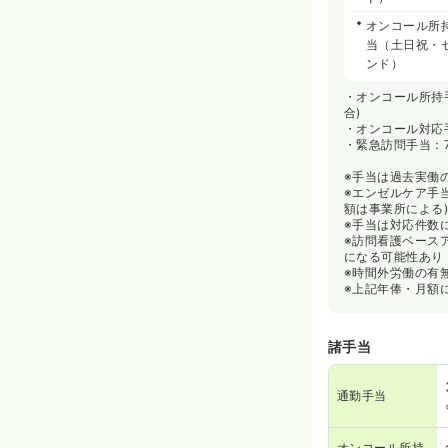
オンコール所
当（土日祝・
ンド）
・オンコール所持手
合)
・オンコール対応手当
・緊急訪問手当：7
※手当は過去実働
※エンゼルケア手当
額は事業所による
※手当は対応件数
※訪問看護ベース
になる可能性あり
※時間外労働の有無
※上記年俸・月額
諸手当
通勤手当
オンコール所持