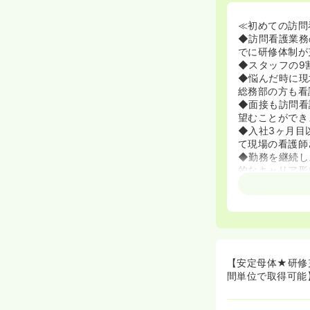
≪初めての訪問
◆訪問看護業務
でに研修体制が
◆スタッフの9
◆悩んだ時に現
総務部の方も看
◆面接も訪問看
望むことができ
◆入社3ヶ月目
て現場の看護師
◆勤務を継続し
的なキャリア形
◆認定看護師の
より貢献したい
≪看護師さんの
◆ここいろ社員
み」の働き方を
◆有給消化は1
【安定母体★研修
軟性があります
間単位で取得可能
◆所属ステーシ
担してくれます