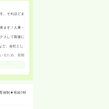
す。それほどま
来ます！人事・
クスして面接に
など、会社とし
いるため、長期
です！「地域に
し」「土日祝休
給使うといった柔
育体制★有給1時
までを会社が負