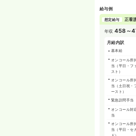
給与例
正看
想定給与
458～4
年収
月給内訳
基本給
オンコール所
当（平日・フ
スト）
オンコール所
当（土日祝・
ースト）
緊急訪問手当
オンコール対
当
オンコール所
当（平日・セ
ド）