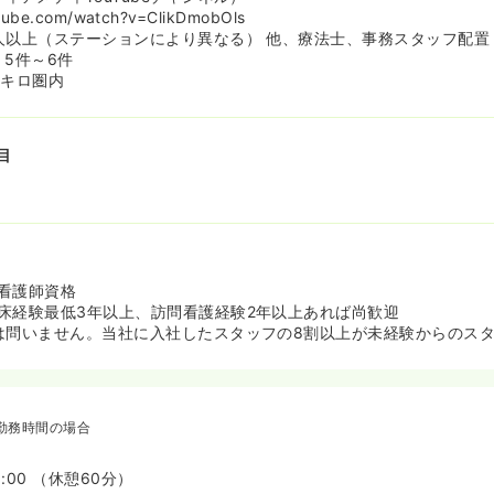
きやすい環境を整えています！
tube.com/watch?v=ClikDmobOls
人以上（ステーションにより異なる） 他、療法士、事務スタッフ配置
：5件～6件
3キロ圏内
目
看護師資格
床経験最低3年以上、訪問看護経験2年以上あれば尚歓迎
は問いません。当社に入社したスタッフの8割以上が未経験からのス
勤務時間の場合
8:00 （休憩60分）