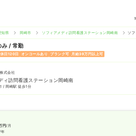
愛知県
岡崎市
ソフィアメディ訪問看護ステーション岡崎南
ソフ
み / 常勤
休日120日
オンコールあり
ブランク可
月給39万円以上可
株式会社
ディ訪問看護ステーション岡崎南
 / 岡崎駅 徒歩1分
万円
/月
/年