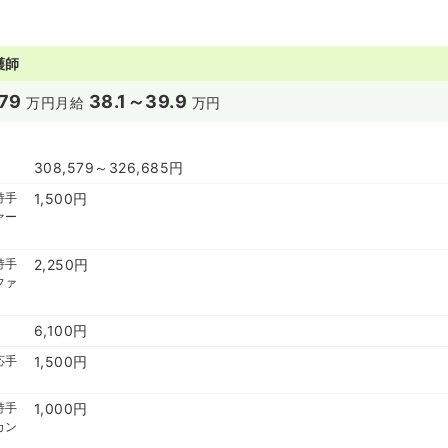
護師
79
38.1～39.9
万円
月給
万円
308,579～326,685円
持手
1,500円
ァー
持手
2,250円
ファ
6,100円
応手
1,500円
持手
1,000円
カン