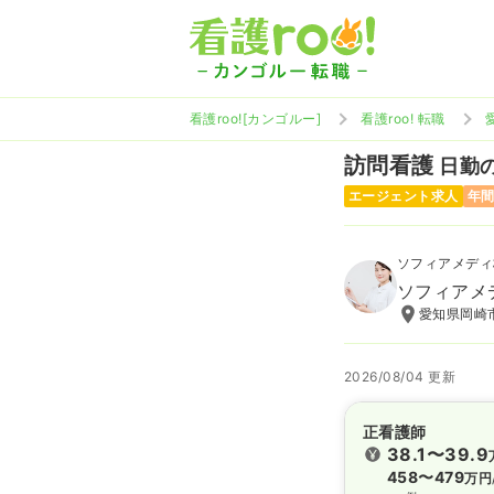
看護roo![カンゴルー]
看護roo! 転職
訪問看護
日勤の
エージェント求人
年間
ソフィアメディ
ソフィアメ
愛知県岡崎市
2026/08/04 更新
正看護師
38.1〜39.9
458〜479
万円