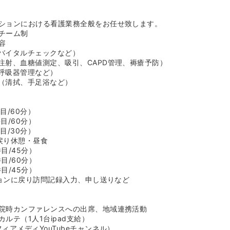
会社規模なので、全国各地にステーションがあります。ゆくゆく転居
ーションを異動することができることも魅力です！
ションにおける看護業務全般をお任せ致します。
多様な働き方を支援します！ダブルワークもOK！≫
チーム制
Wワークや副業等を認め、社員の方の主体的なキャリア形成を支援し
容
の柔軟な対応を実現することで、その人らしい生き方を応援していま
バイタルチェックなど）
注射、血糖値測定、吸引、CAPD管理、褥瘡予防）
ニュー★スキルアップしたい方におすすめ！≫
呼吸器管理など）
以降には各種フォローアップ研修があります。事例検討会、技術研修
（清拭、手足浴など）
さんのスキルをフォローします！
部主催の勉強会があります。「エンゼルケア」「メンタルケア」「フ
の分野の著名な先生をお招きしており、在宅分野でのスキルアップを
件目/60分）
スキルを磨ける環境こそがお客様へのサービス向上に繋がると考えて
件目/60分）
成が目指せます！
件目/30分）
取得支援がございます！勉強意欲が高い方をサポートしてくれる会社
に戻り休憩・昼食
ション城南という認定看護師を中心に構成されたプロフェッショナル
件目/45分）
ルケア等、医療依存度の高い方を中心に専門性を活かして勤務が出来
件目/60分）
地域により貢献したい！」という看護師さんにおすすめです★
件目/45分）
ションに戻り訪問記録入力、申し送りなど
念できる環境です！≫
ンに10人前後のスタッフが所属し、チームで地域医療を支えていま
務スタッフと連携が取れている環境ですので、看護師は看護業務に専
院時カンファレンスへの出席、地域連携活動
在宅医療にアプローチすることも可能です。
ルテ（1人1台ipad支給）
は本部へ相談」をすることが根付いています！物品管理やシフト管理
ィアメディYouTubeチャンネル）