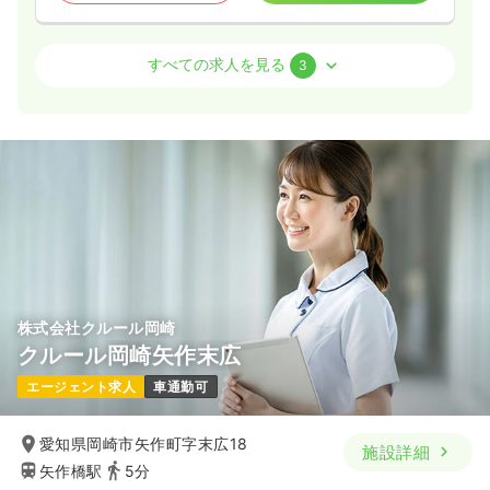
介護・福祉系
介護老人保健施設
正・准看護師
すべての求人を見る
3
一時募集休止
日勤のみ（常勤）
給与
お問い合わせください
時間
8:30～17:30
4週8休以上
ブランク可
気になる
詳細を見る
株式会社クルール岡崎
一時募集休止
2交代（常勤）
クルール岡崎矢作末広
28.5〜38.5
給与
万円
/月
賞与3.4ヶ月
エージェント求人
車通勤可
※一例
時間
7:00～16:00
愛知県岡崎市矢作町字末広18
4週8休以上
ブランク可
月給38万円以上可
施設詳細
矢作橋駅
5分