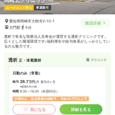
岡崎北クリニック
一時募集休止
2交代（常勤）
エージェント求人
車通勤可
31.3
給与
万円
/月
賞与2回
※経験4年の例
時間
8:30～17:30
愛知県岡崎市大樹寺2-10-1
施設詳細
4週8休以上
第二新卒可
月給33万円以上可
大門駅
5分
透析で有名な医療法人生寿会が運営する透析クリニックです。
気になる
詳細を見る
広々とした職場環境です♪福利厚生や給与体系がしっかりしてい
るのも魅力です。
検診・健診
健診センター
保健師
透析
クリニック
正・准看護師
一時募集休止
日勤のみ（常勤）
日勤のみ（常勤）
24.5
給与
万円〜
/月
賞与2回
26.7
※一例
給与
万円
/月
賞与4ヶ月
時間
8:30～17:30
※経験5年の例
時間
8:30～16:30
（休憩60分）
第二新卒可
月給24万円以上可
日曜休み
担当業務未経験可
月給26万円以上可
気になる
詳細を見る
気になる
詳細を見る