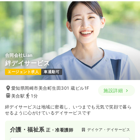
合同会社Lian
絆デイサービス
エージェント求人
車通勤可
愛知県岡崎市美合町生田301 蔵ビル1F
施設詳細
美合駅
1分
絆デイサービスは地域に密着し、いつまでも元気で笑顔で暮ら
せるように心がけているデイサービスです
介護・福祉系
デイケア・デイサービス
正・准看護師