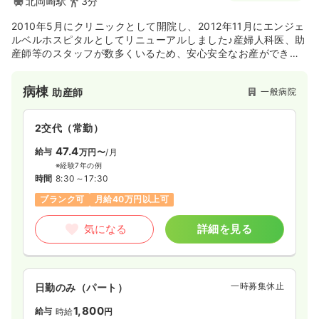
北岡崎駅
3分
2010年5月にクリニックとして開院し、2012年11月にエンジェ
ルベルホスピタルとしてリニューアルしました♪産婦人科医、助
産師等のスタッフが数多くいるため、安心安全なお産ができて
いるのも魅力です。2014年はつきに90件～135件のお産件数が
あり、年間1,281件のお産件数で、岡崎市内の出生数の約35％
病棟
一般病院
助産師
を占めています。
2交代（常勤）
47.4
給与
万円〜
/月
※経験7年の例
時間
8:30～17:30
ブランク可
月給40万円以上可
気になる
詳細を見る
一時募集休止
日勤のみ（パート）
1,800
給与
時給
円