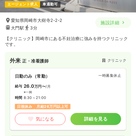
エージェント求人
車通勤可
愛知県岡崎市大樹寺2-2-2
施設詳細
大門駅
3分
【クリニック】岡崎市にある不妊治療に強みを持つクリニック
です。
外来
クリニック
正・准看護師
一時募集休止
日勤のみ（常勤）
26.0
給与
万円〜
/月
※一例
時間
8:30～21:00
日祝休み
月給26万円以上可
気になる
詳細を見る