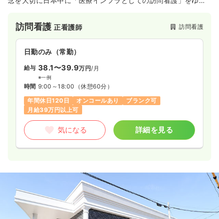
念を大切に日本中に「医療インフラとしての訪問看護」をゆき
わたらせるため、さらなる拡大を図っていきます。教育制度、
福利厚生など働く職員が働きやすい環境作りを行っておりま
訪問看護
訪問看護
正看護師
す。
日勤のみ（常勤）
38.1〜39.9
給与
万円
/月
※一例
時間
9:00～18:00
（休憩60分）
年間休日120日
オンコールあり
ブランク可
月給39万円以上可
気になる
詳細を見る