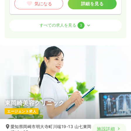
気になる
詳細を見る
介護・福祉系
介護老人保健施設
正・准看護師
すべての求人を見る
3
2交代（常勤）
22.8〜29.3
給与
万円
/月
賞与3.5ヶ月
※一例
時間
9:00～18:00
4週8休以上
月給29万円以上可
気になる
詳細を見る
東岡崎美容クリニック
日勤のみ（パート）
エージェント求人
1,500〜1,700
給与
時給
円
時間
9:00～18:00
愛知県岡崎市明大寺町川端19-13 山七東岡
施設詳細
時給1,700円以上可