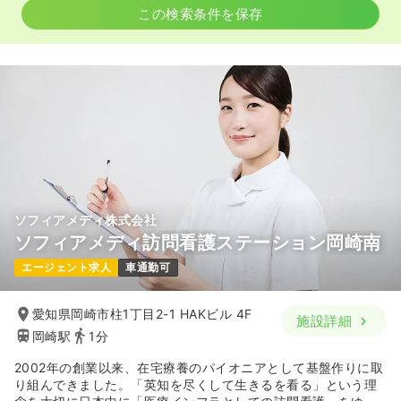
この検索条件を保存
ソフィアメディ株式会社
ソフィアメディ訪問看護ステーション岡崎南
エージェント求人
車通勤可
愛知県岡崎市柱1丁目2-1 HAKビル 4F
施設詳細
岡崎駅
1分
2002年の創業以来、在宅療養のパイオニアとして基盤作りに取
り組んできました。「英知を尽くして生きるを看る」という理