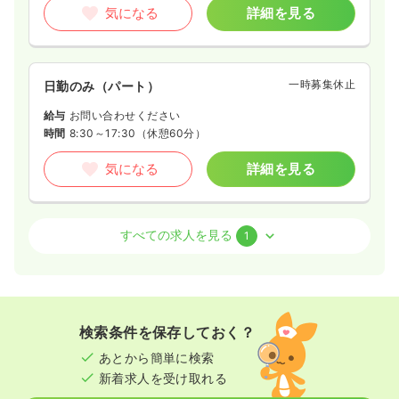
気になる
詳細を見る
一時募集休止
日勤のみ（パート）
給与
お問い合わせください
時間
8:30～17:30
（休憩60分）
気になる
詳細を見る
外来
一般病院
正・准看護師
すべての求人を見る
1
一時募集休止
日勤のみ（パート）
1,500
給与
時給
円〜
時間
8:30～18:00
（休憩90分）
検索条件を保存しておく？
日祝休み
時給1,500円以上可
あとから簡単に検索
新着求人を受け取れる
気になる
詳細を見る