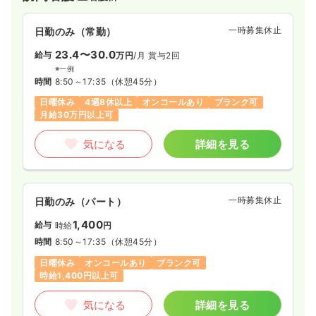
一時募集休止
日勤のみ（常勤）
23.4〜30.0
給与
万円
/月
賞与2回
※一例
時間
8:50～17:35
（休憩45分）
日曜休み
4週8休以上
オンコールあり
ブランク可
月給30万円以上可
気になる
詳細を見る
一時募集休止
日勤のみ（パート）
1,400
給与
時給
円
時間
8:50～17:35
（休憩45分）
日曜休み
オンコールあり
ブランク可
時給1,400円以上可
気になる
詳細を見る