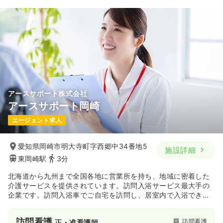
・クルール岡崎（岡崎大和町、岡崎矢作町、岡崎矢作末広）
35.0〜46.1
給与
・クルール豊田（豊田上挙母、豊田吉原東館、豊田吉原西館）
万円
/月
賞与3.5ヶ月
・クループ尾張（一宮、津島、津島江西）
※一例
時間
7:00～16:00
（休憩60分）
・クルール岐阜（岐阜六条、大垣、大垣昼飯）
・クルール各務原（岐阜長良東、各務原那加桐野、各務原蘇
4週8休以上
担当業務未経験可
ブランク可
第二新卒可
原）
月給40万円以上可
気になる
詳細を見る
アースサポート株式会社
アースサポート岡崎
一時募集休止
日勤のみ（パート）
エージェント求人
1,800
給与
時給
円〜
時間
7:00～16:00
（休憩60分）
愛知県岡崎市明大寺町字西郷中34番地5
施設詳細
東岡崎駅
3分
担当業務未経験可
ブランク可
第二新卒可
時給1,800円以上可
北海道から九州まで全国各地に営業所を持ち、地域に密着した
介護サービスを提供されています。訪問入浴サービス最大手の
気になる
詳細を見る
企業です。訪問入浴車でご自宅を訪問し、居室内で入浴できる
訪問入浴サービスを提供しています。お一人おひとりに合わせ
ゆったりと入浴できるからこそ、笑顔が絶えません。
訪問看護
訪問看護
正・准看護師