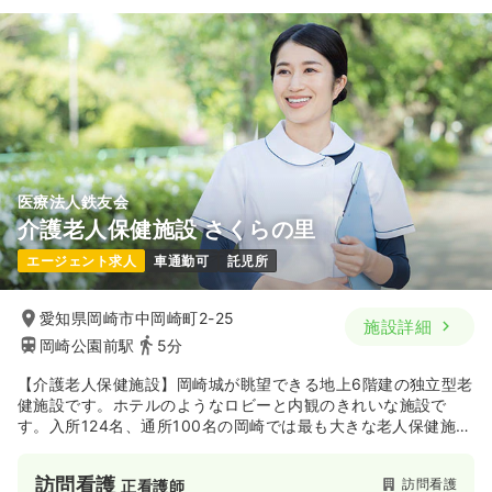
医療法人鉄友会
介護老人保健施設 さくらの里
エージェント求人
車通勤可
託児所
愛知県岡崎市中岡崎町2-25
施設詳細
岡崎公園前駅
5分
【介護老人保健施設】岡崎城が眺望できる地上6階建の独立型老
健施設です。ホテルのようなロビーと内観のきれいな施設で
す。入所124名、通所100名の岡崎では最も大きな老人保健施設
です。
訪問看護
訪問看護
正看護師