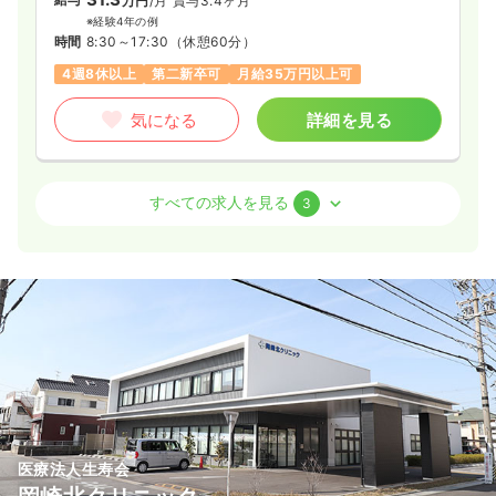
万円
/月
賞与3.4ヶ月
※経験4年の例
時間
8:30～17:30
（休憩60分）
4週8休以上
第二新卒可
月給35万円以上可
気になる
詳細を見る
外来
一般＋療養
正・准看護師
すべての求人を見る
3
一時募集休止
日勤のみ（常勤）
26.5
給与
万円〜
/月
賞与3.4ヶ月
※経験4年の例
時間
8:30～17:30
4週8休以上
第二新卒可
月給26万円以上可
気になる
詳細を見る
医療法人生寿会