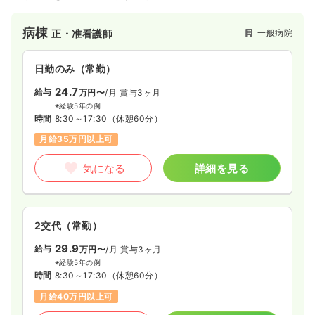
に連携していますので、高度な水準の医療をご提供し続けてお
ります。そして新たに、予防医学センターで病気を未然に防ぐ
病棟
一般病院
正・准看護師
人間ドック・脳ドックを行うことで、疾病の予防・早期発見か
ら・高度医療による治療・リハビリまで、理想的な環境でみな
さまの健康をサポートさせていただきます。
日勤のみ（常勤）
24.7
給与
万円〜
/月
賞与3ヶ月
※経験5年の例
時間
8:30～17:30
（休憩60分）
月給35万円以上可
気になる
詳細を見る
2交代（常勤）
29.9
給与
万円〜
/月
賞与3ヶ月
※経験5年の例
時間
8:30～17:30
（休憩60分）
月給40万円以上可