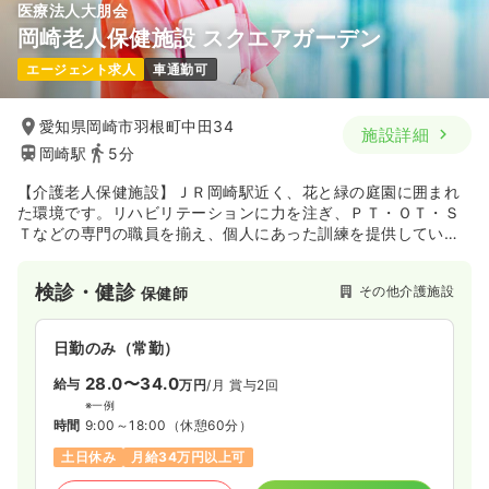
医療法人大朋会
岡崎老人保健施設 スクエアガーデン
エージェント求人
車通勤可
愛知県岡崎市羽根町中田34
施設詳細
岡崎駅
5分
【介護老人保健施設】ＪＲ岡崎駅近く、花と緑の庭園に囲まれ
た環境です。リハビリテーションに力を注ぎ、ＰＴ・ＯＴ・Ｓ
Ｔなどの専門の職員を揃え、個人にあった訓練を提供していま
す。
検診・健診
その他介護施設
保健師
日勤のみ（常勤）
28.0〜34.0
給与
万円
/月
賞与2回
※一例
時間
9:00～18:00
（休憩60分）
土日休み
月給34万円以上可