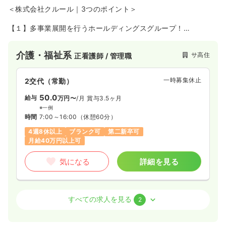
気になる
詳細を見る
＜株式会社クルール｜3つのポイント＞
【１】多事業展開を行うホールディングスグループ！
介護・福祉系
デイケア・デイサービス
正・准看護師
総合介護事業を展開するクルールグループは、岐阜、豊田、尾
張、岡崎、各務原の合計5つの法人を展開中！
介護・福祉系
サ高住
正看護師 / 管理職
今後もさらなる展開を目指しています！
一時募集休止
日勤のみ（常勤）
さらに、そんなクルールグループは、パーソナルジム運営、飲
食事業を展開する株式会社アフェクトや、人材派遣事業を展開
22.9〜27.5
給与
万円
/月
一時募集休止
2交代（常勤）
する株式会社リベルタを擁する株式会社アフェクトホールディ
※一例
ングスグループに属しています。
50.0
時間
8:30～17:30
（休憩60分）
給与
万円〜
/月
賞与3.5ヶ月
グループシナジーを発揮しながら、グループ全体で成長を目指
※一例
日曜休み
ブランク可
月給27万円以上可
しています！
時間
7:00～16:00
（休憩60分）
気になる
詳細を見る
4週8休以上
ブランク可
第二新卒可
【２】新たなポジションも次々と！
月給40万円以上可
アフェクトホールディングスグループは、成長著しいベンチャ
ーグループとなります。
気になる
詳細を見る
実際に、名古屋市にラグジュアリーサロンをオープンするな
ど、グループ各社が次々と新たな展開をみせています。
そんなグループの成長の一員として、一緒に成長目指す仲間を
募集しています。
介護・福祉系
サ高住
正看護師
すべての求人を見る
2
■クルールグループ施設一覧
＜グループ一覧（5法人15施設）＞
一時募集休止
2交代（常勤）