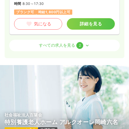
時間
8:30～17:30
ブランク可
時給1,800円以上可
気になる
詳細を見る
外来
一般病院
正・准看護師
すべての求人を見る
2
一時募集休止
日勤のみ（常勤）
給与
お問い合わせください
時間
8:30～12:30
ブランク可
気になる
詳細を見る
社会福祉法人百陽会
一時募集休止
日勤のみ（パート）
特別養護老人ホーム アルクオーレ岡崎六名
1,300
給与
時給
円〜