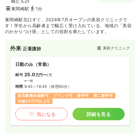
崎ビル2F
東岡崎駅
1分
気になる
詳細を見る
東岡崎駅北口すぐ、2024年7月オープンの美容クリニックで
す！学生から高齢者まで幅広く受け入れている、地域の「美容
のかかりつけ医」としての役割を果たしています。
一時募集休止
夜勤のみ（パート）
給与
お問い合わせください
外来
美容クリニック
正看護師
時間
17:00～9:30
日勤のみ（常勤）
気になる
詳細を見る
25.0
給与
万円〜
/月
※一例
時間
9:45～18:45
（休憩60分）
担当業務未経験可
ブランク可
新卒可
第二新卒可
月給25万円以上可
気になる
詳細を見る