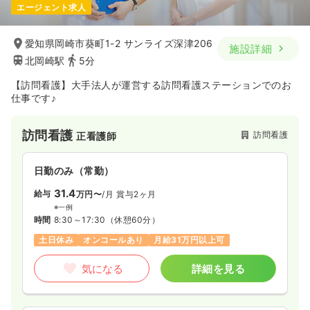
エージェント求人
愛知県岡崎市葵町1-2 サンライズ深津206
施設詳細
北岡崎駅
5分
【訪問看護】大手法人が運営する訪問看護ステーションでのお
仕事です♪
訪問看護
訪問看護
正看護師
日勤のみ（常勤）
31.4
給与
万円〜
/月
賞与2ヶ月
※一例
時間
8:30～17:30
（休憩60分）
土日休み
オンコールあり
月給31万円以上可
気になる
詳細を見る