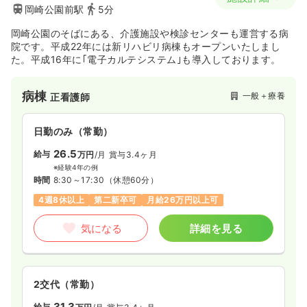
岡崎公園前駅
5分
岡崎公園のそばにある、介護施設や検診センターも運営する病
院です。平成22年には新リハビリ病棟もオープンいたしまし
た。平成16年に｢電子カルテシステム｣も導入しております。
病棟
一般＋療養
正看護師
日勤のみ（常勤）
26.5
給与
万円
/月
賞与3.4ヶ月
※経験4年の例
時間
8:30～17:30
（休憩60分）
4週8休以上
第二新卒可
月給26万円以上可
気になる
詳細を見る
2交代（常勤）
31.3
給与