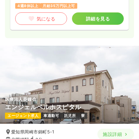
4週8休以上
月給35万円以上可
気になる
詳細を見る
医療法人葵鐘会
エンジェルベルホスピタル
エージェント求人
車通勤可
託児所
寮
愛知県岡崎市錦町5-1
施設詳細