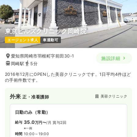
東京ヒルズクリニック岡崎院
エージェント求人
車通勤可
愛知県岡崎市羽根町字前田30-1
施設詳細
岡崎駅
5分
2016年12月にOPENした美容クリニックです。1日平均4件ほど
の手術件数です。
外来
美容クリニック
正・准看護師
日勤のみ（常勤）
35.0
給与
万円〜
/月
賞与2回
※一例
時間
10:00～19:00