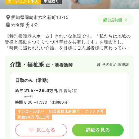
エージェント求人
車通勤可
時間
8:30～12:30
ブランク可
時給1,300円以上可
愛知県岡崎市六名新町10-15
施設詳細
六名駅
4分
気になる
詳細を見る
【特別養護老人ホーム】きれいな施設です。「私たちは地域の
皆様と感動をつくりつづけ幸せを共有します」を理念とし、
「時間に追われない介護」を目標にご入居者様に関わっていま
す。
介護・福祉系
その他介護施設
正・准看護師
日勤のみ（常勤）
21.5〜29.4
給与
万円
/月
賞与2回
※一例
時間
8:30～17:30
（休憩60分）
オンコールあり
担当業務未経験可
ブランク可
月給29万円以上可
気になる
詳細を見る