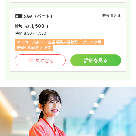
一時募集休止
日勤のみ（パート）
1,500
給与
時給
円
時間
8:30～17:30
オンコールあり
担当業務未経験可
ブランク可
時給1,500円以上可
気になる
詳細を見る