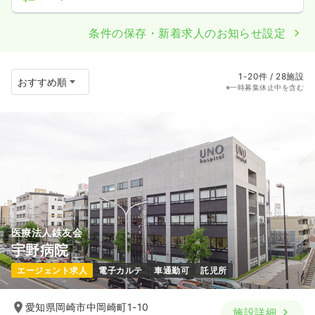
条件の保存・新着求人のお知らせ設定
1-20件 / 28施設
※一時募集休止中を含む
医療法人鉄友会
宇野病院
エージェント求人
電子カルテ
車通勤可
託児所
愛知県岡崎市中岡崎町1-10
施設詳細