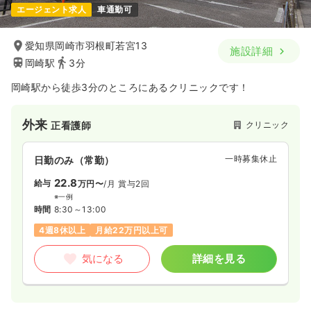
エージェント求人
車通勤可
愛知県岡崎市羽根町若宮13
施設詳細
岡崎駅
3分
岡崎駅から徒歩3分のところにあるクリニックです！
外来
クリニック
正看護師
一時募集休止
日勤のみ（常勤）
22.8
給与
万円〜
/月
賞与2回
※一例
時間
8:30～13:00
4週8休以上
月給22万円以上可
気になる
詳細を見る