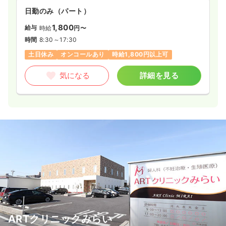
日勤のみ（パート）
1,800
給与
時給
円〜
時間
8:30～17:30
土日休み
オンコールあり
時給1,800円以上可
気になる
詳細を見る
ARTクリニックみらい