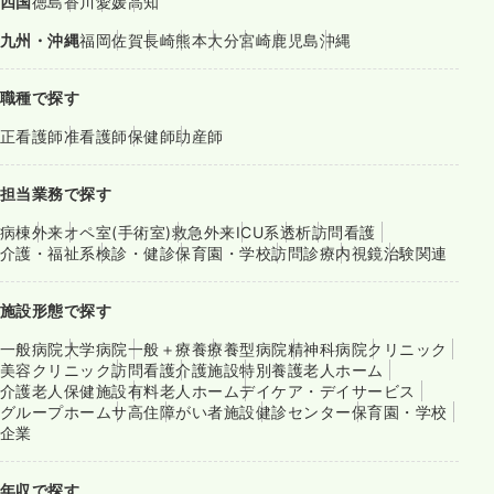
四国
徳島
香川
愛媛
高知
九州・沖縄
福岡
佐賀
長崎
熊本
大分
宮崎
鹿児島
沖縄
職種で探す
正看護師
准看護師
保健師
助産師
担当業務で探す
病棟
外来
オペ室(手術室)
救急外来
ICU系
透析
訪問看護
介護・福祉系
検診・健診
保育園・学校
訪問診療
内視鏡
治験関連
施設形態で探す
一般病院
大学病院
一般＋療養
療養型病院
精神科病院
クリニック
美容クリニック
訪問看護
介護施設
特別養護老人ホーム
介護老人保健施設
有料老人ホーム
デイケア・デイサービス
グループホーム
サ高住
障がい者施設
健診センター
保育園・学校
企業
年収で探す