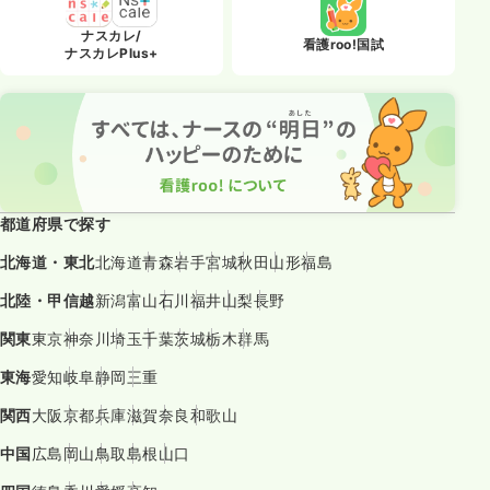
ナスカレ/
看護roo!国試
ナスカレPlus+
都道府県で探す
北海道・東北
北海道
青森
岩手
宮城
秋田
山形
福島
北陸・甲信越
新潟
富山
石川
福井
山梨
長野
関東
東京
神奈川
埼玉
千葉
茨城
栃木
群馬
東海
愛知
岐阜
静岡
三重
関西
大阪
京都
兵庫
滋賀
奈良
和歌山
中国
広島
岡山
鳥取
島根
山口