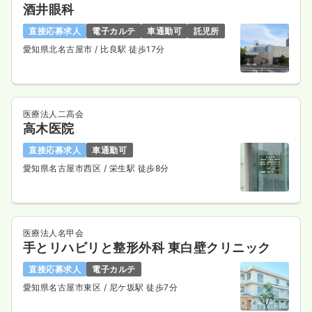
酒井眼科
直接応募求人
電子カルテ
車通勤可
託児所
愛知県北名古屋市
/ 比良駅 徒歩17分
医療法人二高会
高木医院
直接応募求人
車通勤可
愛知県名古屋市西区
/ 栄生駅 徒歩8分
医療法人名甲会
手とリハビリと整形外科 東白壁クリニック
直接応募求人
電子カルテ
愛知県名古屋市東区
/ 尼ケ坂駅 徒歩7分