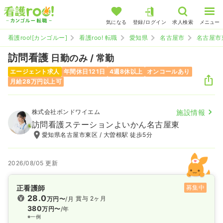
気になる
登録/ログイン
求人検索
メニュー
看護roo![カンゴルー]
看護roo! 転職
愛知県
名古屋市
名古屋市
訪問看護
日勤のみ / 常勤
エージェント求人
年間休日121日
4週8休以上
オンコールあり
月給28万円以上可
株式会社ボンドワイエム
施設情報
訪問看護ステーションよいかん名古屋東
愛知県名古屋市東区 / 大曽根駅 徒歩5分
2026/08/05 更新
正看護師
募集中
28.0
賞与 2ヶ月
万円〜
/月
380
万円〜
/年
※一例