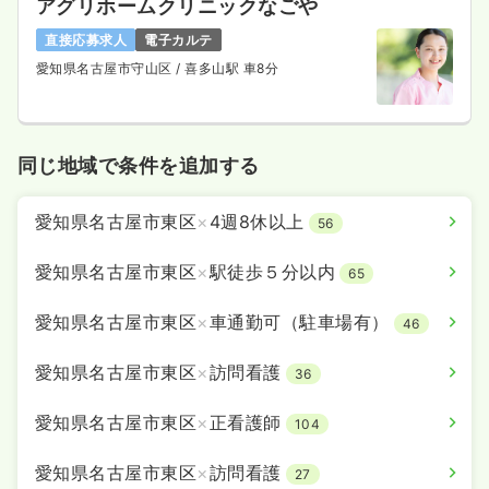
アグリホームクリニックなごや
直接応募求人
電子カルテ
愛知県名古屋市守山区
/ 喜多山駅 車8分
同じ地域で条件を追加する
愛知県名古屋市東区
×
4週8休以上
56
愛知県名古屋市東区
×
駅徒歩５分以内
65
愛知県名古屋市東区
×
車通勤可（駐車場有）
46
愛知県名古屋市東区
×
訪問看護
36
愛知県名古屋市東区
×
正看護師
104
愛知県名古屋市東区
×
訪問看護
27