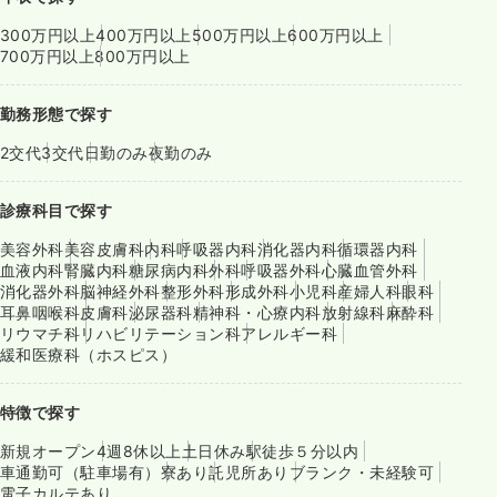
300万円以上
400万円以上
500万円以上
600万円以上
700万円以上
800万円以上
勤務形態で探す
2交代
3交代
日勤のみ
夜勤のみ
診療科目で探す
美容外科
美容皮膚科
内科
呼吸器内科
消化器内科
循環器内科
血液内科
腎臓内科
糖尿病内科
外科
呼吸器外科
心臓血管外科
消化器外科
脳神経外科
整形外科
形成外科
小児科
産婦人科
眼科
耳鼻咽喉科
皮膚科
泌尿器科
精神科・心療内科
放射線科
麻酔科
リウマチ科
リハビリテーション科
アレルギー科
緩和医療科（ホスピス）
特徴で探す
新規オープン
4週8休以上
土日休み
駅徒歩５分以内
車通勤可（駐車場有）
寮あり
託児所あり
ブランク・未経験可
電子カルテあり