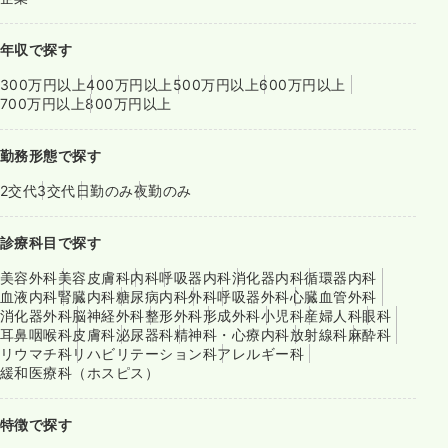
年収で探す
300万円以上
400万円以上
500万円以上
600万円以上
700万円以上
800万円以上
勤務形態で探す
2交代
3交代
日勤のみ
夜勤のみ
診療科目で探す
美容外科
美容皮膚科
内科
呼吸器内科
消化器内科
循環器内科
血液内科
腎臓内科
糖尿病内科
外科
呼吸器外科
心臓血管外科
消化器外科
脳神経外科
整形外科
形成外科
小児科
産婦人科
眼科
耳鼻咽喉科
皮膚科
泌尿器科
精神科・心療内科
放射線科
麻酔科
リウマチ科
リハビリテーション科
アレルギー科
緩和医療科（ホスピス）
特徴で探す