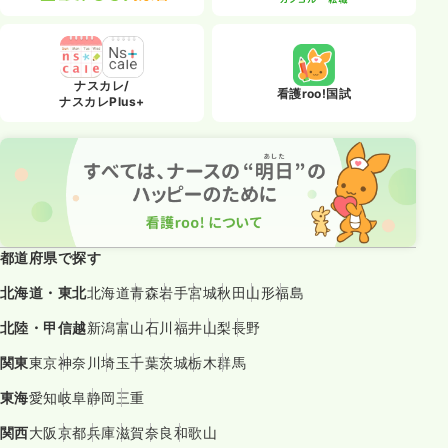
ナスカレ/
看護roo!国試
ナスカレPlus+
都道府県で探す
北海道・東北
北海道
青森
岩手
宮城
秋田
山形
福島
北陸・甲信越
新潟
富山
石川
福井
山梨
長野
関東
東京
神奈川
埼玉
千葉
茨城
栃木
群馬
東海
愛知
岐阜
静岡
三重
関西
大阪
京都
兵庫
滋賀
奈良
和歌山