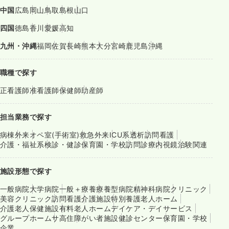
中国
広島
岡山
鳥取
島根
山口
四国
徳島
香川
愛媛
高知
九州・沖縄
福岡
佐賀
長崎
熊本
大分
宮崎
鹿児島
沖縄
職種で探す
正看護師
准看護師
保健師
助産師
担当業務で探す
病棟
外来
オペ室(手術室)
救急外来
ICU系
透析
訪問看護
介護・福祉系
検診・健診
保育園・学校
訪問診療
内視鏡
治験関連
施設形態で探す
一般病院
大学病院
一般＋療養
療養型病院
精神科病院
クリニック
美容クリニック
訪問看護
介護施設
特別養護老人ホーム
介護老人保健施設
有料老人ホーム
デイケア・デイサービス
グループホーム
サ高住
障がい者施設
健診センター
保育園・学校
企業