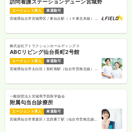
訪問看護ステーションデューン宮城野
エージェント求人
車通勤可
宮城県仙台市宮城野区
/ 東仙台駅（ＪＲ東北本線） 徒
歩14分
株式会社アトラクションホールディングス
ABCリビング仙台長町2号館
エージェント求人
車通勤可
宮城県仙台市太白区
/ 長町南駅（仙台市営南北線） 徒
歩4分
一般財団法人宮城県予防医学協会
附属勾当台診療所
エージェント求人
車通勤可
宮城県仙台市青葉区
/ 北四番丁駅（仙台市営南北線）
徒歩2分