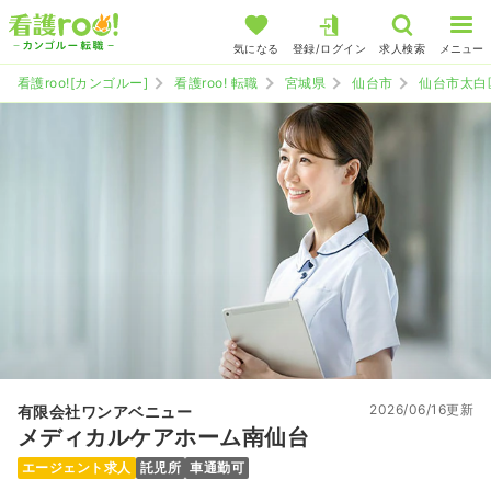
気になる
登録/ログイン
求人検索
メニュー
看護roo![カンゴルー]
看護roo! 転職
宮城県
仙台市
仙台市太白
2026/06/16更新
有限会社ワンアベニュー
メディカルケアホーム南仙台
エージェント求人
託児所
車通勤可