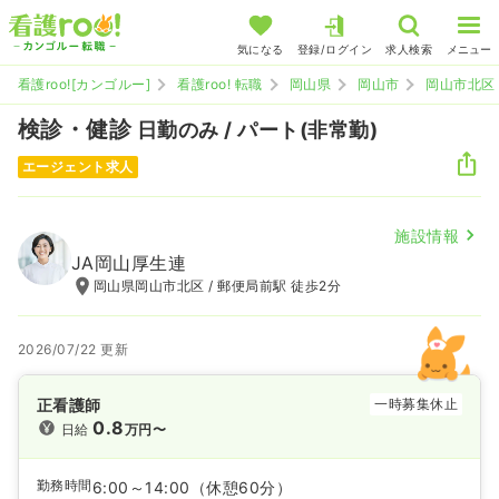
気になる
登録/ログイン
求人検索
メニュー
看護roo![カンゴルー]
看護roo! 転職
岡山県
岡山市
岡山市北区
検診・健診
日勤のみ / パート(非常勤)
エージェント求人
施設情報
JA岡山厚生連
岡山県岡山市北区 / 郵便局前駅 徒歩2分
2026/07/22 更新
正看護師
一時募集休止
0.8
日給
万円〜
勤務時間
6:00～14:00
（休憩60分）