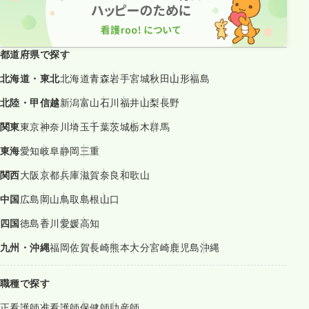
都道府県で探す
北海道・東北
北海道
青森
岩手
宮城
秋田
山形
福島
北陸・甲信越
新潟
富山
石川
福井
山梨
長野
関東
東京
神奈川
埼玉
千葉
茨城
栃木
群馬
東海
愛知
岐阜
静岡
三重
関西
大阪
京都
兵庫
滋賀
奈良
和歌山
中国
広島
岡山
鳥取
島根
山口
四国
徳島
香川
愛媛
高知
九州・沖縄
福岡
佐賀
長崎
熊本
大分
宮崎
鹿児島
沖縄
職種で探す
正看護師
准看護師
保健師
助産師