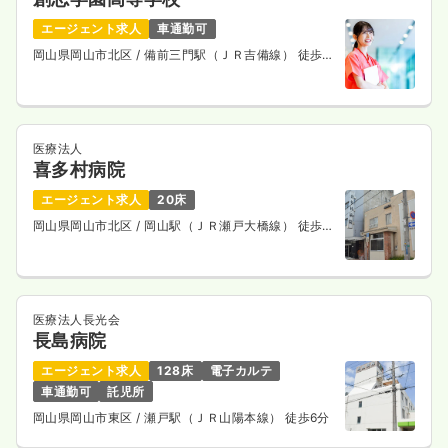
エージェント求人
車通勤可
岡山県岡山市北区
/ 備前三門駅（ＪＲ吉備線） 徒歩3
分
医療法人
喜多村病院
エージェント求人
20床
岡山県岡山市北区
/ 岡山駅（ＪＲ瀬戸大橋線） 徒歩7
分
医療法人長光会
長島病院
エージェント求人
128床
電子カルテ
車通勤可
託児所
岡山県岡山市東区
/ 瀬戸駅（ＪＲ山陽本線） 徒歩6分