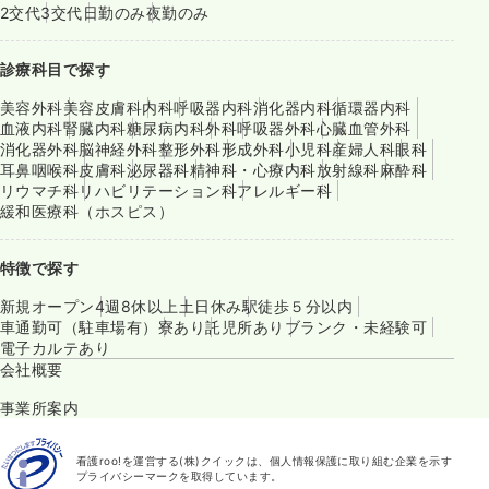
2交代
3交代
日勤のみ
夜勤のみ
診療科目で探す
美容外科
美容皮膚科
内科
呼吸器内科
消化器内科
循環器内科
血液内科
腎臓内科
糖尿病内科
外科
呼吸器外科
心臓血管外科
消化器外科
脳神経外科
整形外科
形成外科
小児科
産婦人科
眼科
耳鼻咽喉科
皮膚科
泌尿器科
精神科・心療内科
放射線科
麻酔科
リウマチ科
リハビリテーション科
アレルギー科
緩和医療科（ホスピス）
特徴で探す
新規オープン
4週8休以上
土日休み
駅徒歩５分以内
車通勤可（駐車場有）
寮あり
託児所あり
ブランク・未経験可
電子カルテあり
会社概要
事業所案内
看護roo!を運営する(株)クイックは、個人情報保護に取り組む企業を示す
プライバシーマークを取得しています。