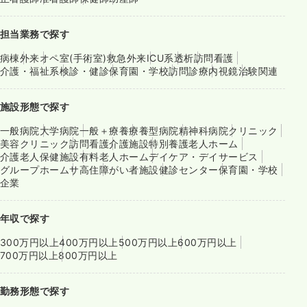
担当業務で探す
病棟
外来
オペ室(手術室)
救急外来
ICU系
透析
訪問看護
介護・福祉系
検診・健診
保育園・学校
訪問診療
内視鏡
治験関連
施設形態で探す
一般病院
大学病院
一般＋療養
療養型病院
精神科病院
クリニック
美容クリニック
訪問看護
介護施設
特別養護老人ホーム
介護老人保健施設
有料老人ホーム
デイケア・デイサービス
グループホーム
サ高住
障がい者施設
健診センター
保育園・学校
企業
年収で探す
300万円以上
400万円以上
500万円以上
600万円以上
700万円以上
800万円以上
勤務形態で探す