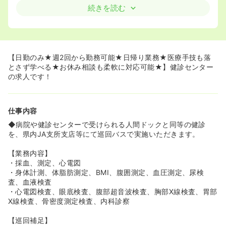
生連は地域全体の健康を包括的にサポートする役割を担っ
続きを読む
ています！
《働きやすい環境が整っております★》
◆朝早くご勤務を行っていただきますが、終業時間は
14:00～15:00ぐらいになるため、夕方のお時間帯を有意
【日勤のみ★週2回から勤務可能★日帰り業務★医療手技も落
義にご利用いただくことが可能です！
とさず学べる★お休み相談も柔軟に対応可能★】健診センター
◆土日祝休み希望の方においては、お仕事の調整も頂き、
の求人です！
平日でご対応を依頼致しますので、家庭と両立をしたい看
護師様もお声がけください！
仕事内容
◆病院や健診センターで受けられる人間ドックと同等の健診
を、県内JA支所支店等にて巡回バスで実施いただきます。
【業務内容】
・採血、測定、心電図
・身体計測、体脂肪測定、BMI、腹囲測定、血圧測定、尿検
査、血液検査
・心電図検査、眼底検査、腹部超音波検査、胸部X線検査、胃部
X線検査、骨密度測定検査、内科診察
【巡回補足】