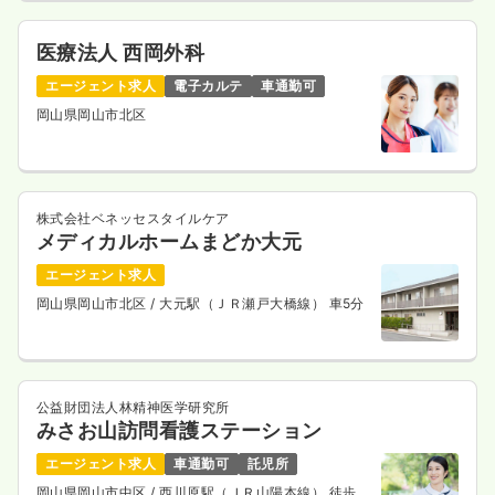
医療法人 西岡外科
エージェント求人
電子カルテ
車通勤可
岡山県岡山市北区
株式会社ベネッセスタイルケア
メディカルホームまどか大元
エージェント求人
岡山県岡山市北区
/ 大元駅（ＪＲ瀬戸大橋線） 車5分
公益財団法人林精神医学研究所
みさお山訪問看護ステーション
エージェント求人
車通勤可
託児所
岡山県岡山市中区
/ 西川原駅（ＪＲ山陽本線） 徒歩