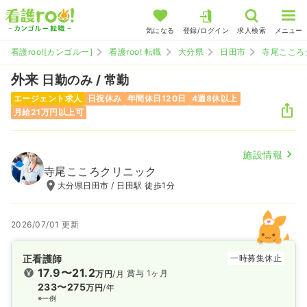
気になる
登録/ログイン
求人検索
メニュー
看護roo![カンゴルー]
看護roo! 転職
大分県
日田市
寺尾こころ
外来
日勤のみ / 常勤
エージェント求人
日祝休み
年間休日120日
4週8休以上
月給21万円以上可
施設情報
寺尾こころクリニック
大分県日田市 / 日田駅 徒歩1分
2026/07/01 更新
正看護師
一時募集休止
17.9〜21.2
賞与 1ヶ月
万円
/月
233〜275
万円
/年
※一例