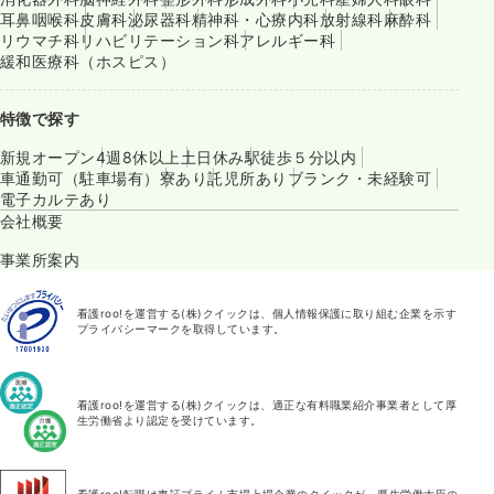
耳鼻咽喉科
皮膚科
泌尿器科
精神科・心療内科
放射線科
麻酔科
リウマチ科
リハビリテーション科
アレルギー科
緩和医療科（ホスピス）
特徴で探す
新規オープン
4週8休以上
土日休み
駅徒歩５分以内
車通勤可（駐車場有）
寮あり
託児所あり
ブランク・未経験可
電子カルテあり
会社概要
事業所案内
看護roo!を運営する(株)クイックは、個人情報保護に取り組む企業を示す
プライバシーマークを取得しています。
看護roo!を運営する(株)クイックは、適正な有料職業紹介事業者として厚
生労働省より認定を受けています。
看護roo!転職は東証プライム市場上場企業のクイックが、厚生労働大臣の