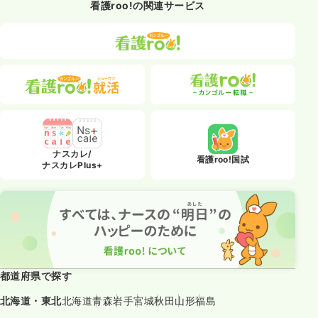
看護roo!の関連サービス
ナスカレ/
看護roo!国試
ナスカレPlus+
都道府県で探す
北海道・東北
北海道
青森
岩手
宮城
秋田
山形
福島