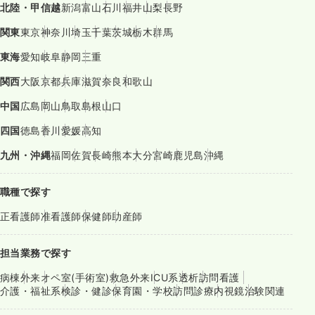
北陸・甲信越
新潟
富山
石川
福井
山梨
長野
関東
東京
神奈川
埼玉
千葉
茨城
栃木
群馬
東海
愛知
岐阜
静岡
三重
関西
大阪
京都
兵庫
滋賀
奈良
和歌山
中国
広島
岡山
鳥取
島根
山口
四国
徳島
香川
愛媛
高知
九州・沖縄
福岡
佐賀
長崎
熊本
大分
宮崎
鹿児島
沖縄
職種で探す
正看護師
准看護師
保健師
助産師
担当業務で探す
病棟
外来
オペ室(手術室)
救急外来
ICU系
透析
訪問看護
介護・福祉系
検診・健診
保育園・学校
訪問診療
内視鏡
治験関連