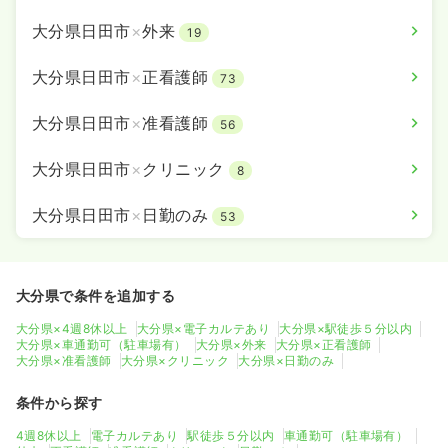
大分県日田市
×
外来
19
大分県日田市
×
正看護師
73
大分県日田市
×
准看護師
56
大分県日田市
×
クリニック
8
大分県日田市
×
日勤のみ
53
大分県で条件を追加する
大分県×4週8休以上
大分県×電子カルテあり
大分県×駅徒歩５分以内
大分県×車通勤可（駐車場有）
大分県×外来
大分県×正看護師
大分県×准看護師
大分県×クリニック
大分県×日勤のみ
条件から探す
4週8休以上
電子カルテあり
駅徒歩５分以内
車通勤可（駐車場有）