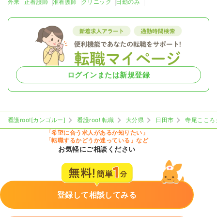
外来
正看護師
准看護師
クリニック
日勤のみ
ログインまたは新規登録
看護roo![カンゴルー]
看護roo! 転職
大分県
日田市
寺尾こころ
「希望に合う求人があるか知りたい」
「転職するかどうか迷っている」など
お気軽にご相談ください
登録して相談してみる