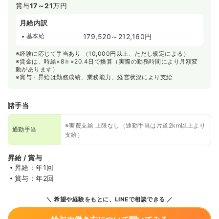
賞与
17～21
万円
月給内訳
基本給
179,520～212,160円
※経験に応じて手当あり （10,000円以上、ただし規定による）
※賃金は、時給×8ｈ×20.4日で換算（実際の勤務時間により月額変
動があります）
※賞与・昇給は勤務成績、業務能力、経営状況により支給
諸手当
※実費支給 上限なし（通勤手当は片道2km以上より
通勤手当
支給）
昇給 / 賞与
昇給：年1回
賞与：年2回
希望や経験をもとに、LINEで相談できる