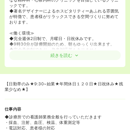
ックです。
◆著名デザイナーによるホスピタリティーあふれる雰囲気
が特徴で、患者様がリラックスできる空間づくりに努めて
おります。
≪働く環境≫
◆完全週休2日制で、月曜日・日祝休みです。
◆9時30分が診療開始のため、朝もゆっくり出来ます。
◆完全予約制であり、急患対応等もありません。
◆残業も短めなので、プライベートやご家庭との両立も容
続きを読む
易です。
◆採血・筋注がメインのため、事前に申告いただければ休
暇取得も容易です。
【日勤帯のみ★9:30~始業★年間休日１２０日★日祝休み★残
業少なめ★】
仕事内容
◆診療所での看護師業務全般を行っていただきます
・採血、注射、血圧、検温、体重測定等
・電話対応、患者様の対応