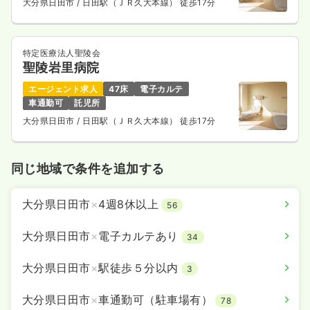
大分県日田市
/ 日田駅（ＪＲ久大本線） 徒歩17分
特定医療法人聖陵会
聖陵岩里病院
エージェント求人
47床
電子カルテ
車通勤可
託児所
大分県日田市
/ 日田駅（ＪＲ久大本線） 徒歩17分
同じ地域で条件を追加する
大分県日田市
×
4週8休以上
56
大分県日田市
×
電子カルテあり
34
大分県日田市
×
駅徒歩５分以内
3
大分県日田市
×
車通勤可（駐車場有）
78