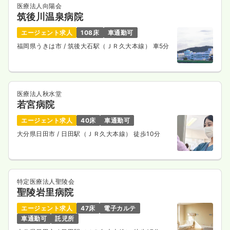
医療法人向陽会
筑後川温泉病院
エージェント求人
108床
車通勤可
福岡県うきは市
/ 筑後大石駅（ＪＲ久大本線） 車5分
医療法人秋水堂
若宮病院
エージェント求人
40床
車通勤可
大分県日田市
/ 日田駅（ＪＲ久大本線） 徒歩10分
特定医療法人聖陵会
聖陵岩里病院
エージェント求人
47床
電子カルテ
車通勤可
託児所