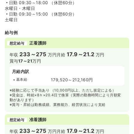
日勤
09:30～18:00 （休憩60分）
水曜日・木曜日
日勤
09:30～15:00 （休憩60分）
土曜日
給与例
正看護師
想定給与
233～275
17.9～21.2
年収
万円
月給
万円
賞与
17～21
万円
月給内訳
基本給
179,520～212,160円
※経験に応じて手当あり （10,000円以上、ただし規定による）
※賃金は、時給×8ｈ×20.4日で換算（実際の勤務時間により月額変
動があります）
※賞与・昇給は勤務成績、業務能力、経営状況により支給
准看護師
想定給与
233～275
17.9～21.2
年収
万円
月給
万円