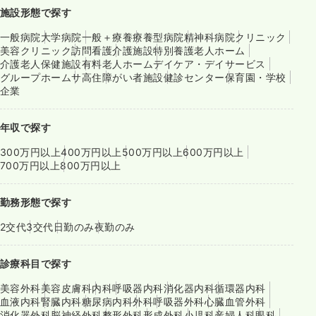
施設形態で探す
一般病院
大学病院
一般＋療養
療養型病院
精神科病院
クリニック
美容クリニック
訪問看護
介護施設
特別養護老人ホーム
介護老人保健施設
有料老人ホーム
デイケア・デイサービス
グループホーム
サ高住
障がい者施設
健診センター
保育園・学校
企業
年収で探す
300万円以上
400万円以上
500万円以上
600万円以上
700万円以上
800万円以上
勤務形態で探す
2交代
3交代
日勤のみ
夜勤のみ
診療科目で探す
美容外科
美容皮膚科
内科
呼吸器内科
消化器内科
循環器内科
血液内科
腎臓内科
糖尿病内科
外科
呼吸器外科
心臓血管外科
消化器外科
脳神経外科
整形外科
形成外科
小児科
産婦人科
眼科