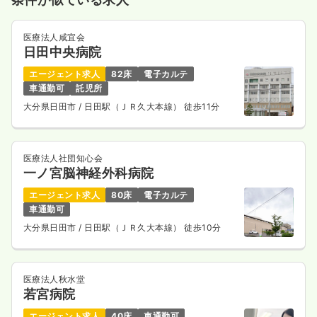
医療法人咸宜会
日田中央病院
エージェント求人
82床
電子カルテ
車通勤可
託児所
大分県日田市
/ 日田駅（ＪＲ久大本線） 徒歩11分
医療法人社団知心会
一ノ宮脳神経外科病院
エージェント求人
80床
電子カルテ
車通勤可
大分県日田市
/ 日田駅（ＪＲ久大本線） 徒歩10分
医療法人秋水堂
若宮病院
エージェント求人
40床
車通勤可