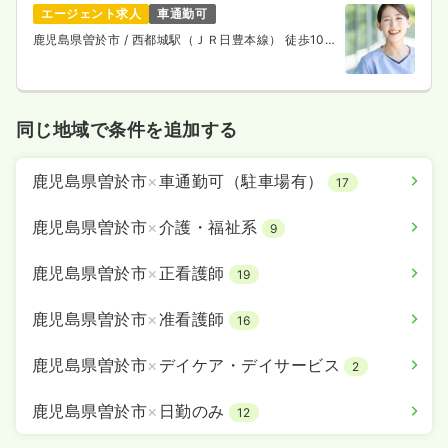
エージェント求人
車通勤可
鹿児島県曽於市
/ 西都城駅（ＪＲ日豊本線） 徒歩10
分
同じ地域で条件を追加する
鹿児島県曽於市
×
車通勤可（駐車場有）
17
鹿児島県曽於市
×
介護・福祉系
9
鹿児島県曽於市
×
正看護師
19
鹿児島県曽於市
×
准看護師
16
鹿児島県曽於市
×
デイケア・デイサービス
2
鹿児島県曽於市
×
日勤のみ
12