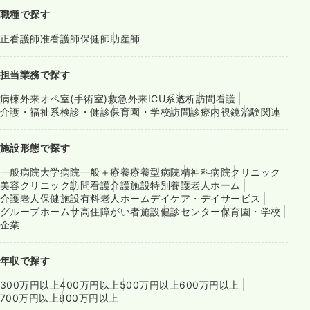
職種で探す
正看護師
准看護師
保健師
助産師
担当業務で探す
病棟
外来
オペ室(手術室)
救急外来
ICU系
透析
訪問看護
介護・福祉系
検診・健診
保育園・学校
訪問診療
内視鏡
治験関連
施設形態で探す
一般病院
大学病院
一般＋療養
療養型病院
精神科病院
クリニック
美容クリニック
訪問看護
介護施設
特別養護老人ホーム
介護老人保健施設
有料老人ホーム
デイケア・デイサービス
グループホーム
サ高住
障がい者施設
健診センター
保育園・学校
企業
年収で探す
300万円以上
400万円以上
500万円以上
600万円以上
700万円以上
800万円以上