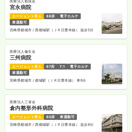
医療法人魁成会
宮永病院
エージェント求人
88床
電子カルテ
車通勤可
宮崎県都城市
/ 西都城駅（ＪＲ日豊本線） 徒歩5分
医療法人倫生会
三州病院
エージェント求人
67床
7:1
電子カルテ
車通勤可
宮崎県都城市
/ 都城駅（ＪＲ日豊本線） 車8分
医療法人三省会
倉内整形外科病院
エージェント求人
60床
車通勤可
宮崎県都城市
/ 西都城駅（ＪＲ日豊本線） 徒歩8分