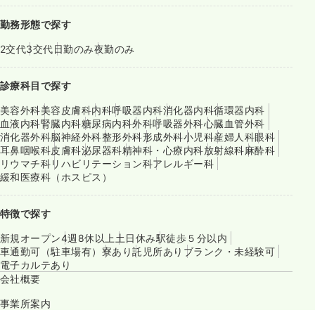
勤務形態で探す
2交代
3交代
日勤のみ
夜勤のみ
診療科目で探す
美容外科
美容皮膚科
内科
呼吸器内科
消化器内科
循環器内科
血液内科
腎臓内科
糖尿病内科
外科
呼吸器外科
心臓血管外科
消化器外科
脳神経外科
整形外科
形成外科
小児科
産婦人科
眼科
耳鼻咽喉科
皮膚科
泌尿器科
精神科・心療内科
放射線科
麻酔科
リウマチ科
リハビリテーション科
アレルギー科
緩和医療科（ホスピス）
特徴で探す
新規オープン
4週8休以上
土日休み
駅徒歩５分以内
車通勤可（駐車場有）
寮あり
託児所あり
ブランク・未経験可
電子カルテあり
会社概要
事業所案内