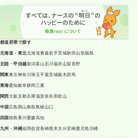
都道府県で探す
北海道・東北
北海道
青森
岩手
宮城
秋田
山形
福島
北陸・甲信越
新潟
富山
石川
福井
山梨
長野
関東
東京
神奈川
埼玉
千葉
茨城
栃木
群馬
東海
愛知
岐阜
静岡
三重
関西
大阪
京都
兵庫
滋賀
奈良
和歌山
中国
広島
岡山
鳥取
島根
山口
四国
徳島
香川
愛媛
高知
九州・沖縄
福岡
佐賀
長崎
熊本
大分
宮崎
鹿児島
沖縄