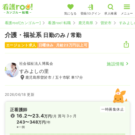
気になる
登録/ログイン
求人検索
メニュー
看護roo![カンゴルー]
看護roo! 転職
鹿児島県
曽於市
すみよし
介護・福祉系
日勤のみ / 常勤
エージェント求人
日曜休み
月給23万円以上可
社会福祉法人博風会
施設情報
すみよしの里
鹿児島県曽於市 / 五十市駅 車17分
2026/06/18 更新
正看護師
一時募集休止
16.2〜23.4
賞与 3ヶ月
万円
/月
243〜348
万円
/年
※一例