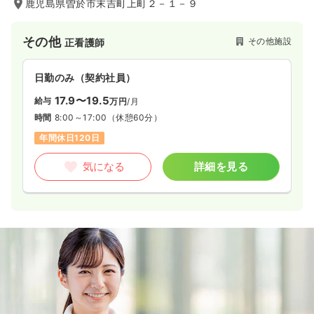
鹿児島県曽於市末吉町上町２－１－９
その他
その他施設
正看護師
日勤のみ（契約社員）
17.9〜19.5
給与
万円
/月
時間
8:00～17:00
（休憩60分）
年間休日120日
気になる
詳細を見る