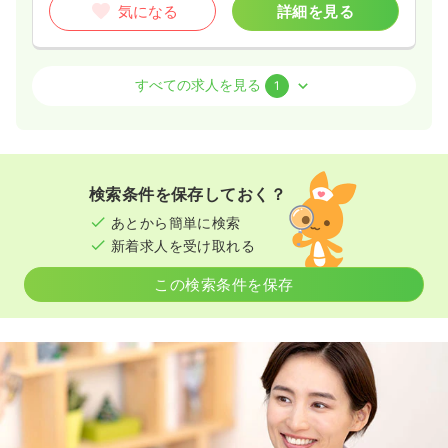
気になる
詳細を見る
介護・福祉系
デイケア・デイサービス
正看護師
すべての求人を見る
1
一時募集休止
2交代（常勤）
給与
お問い合わせください
時間
8:30～17:00
検索条件を保存しておく？
気になる
詳細を見る
あとから簡単に検索
新着求人を受け取れる
この検索条件を保存