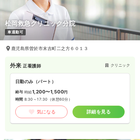
松岡救急クリニック分院
車通勤可
鹿児島県曽於市末吉町二之方６０１３
外来
クリニック
正看護師
日勤のみ（パート）
1,200〜1,500
給与
時給
円
時間
8:30～17:30
（休憩60分）
気になる
詳細を見る