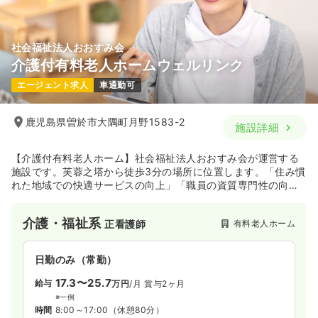
社会福祉法人おおすみ会
介護付有料老人ホームウェルリンク
エージェント求人
車通勤可
鹿児島県曽於市大隅町月野1583-2
施設詳細
【介護付有料老人ホーム】社会福祉法人おおすみ会が運営する
施設です。芙蓉之塔から徒歩3分の場所に位置します。「住み慣
れた地域での快適サービスの向上」「職員の資質専門性の向
上」「地域福祉の向上」を重視し継続的な支援を行っています♪
介護・福祉系
有料老人ホーム
正看護師
日勤のみ（常勤）
17.3〜25.7
給与
万円
/月
賞与2ヶ月
※一例
時間
8:00～17:00
（休憩80分）