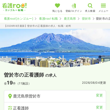
気になる
登録/ログイン
求人検索
メニュー
看護roo![カンゴルー]
看護roo! 転職
鹿児島県
曽於市
曽於市の
【2026年8月最新】曽於市の正看護師の求人・転職・給料
曽於市の正看護師
の求人
19
2026/08/04
更新
全
件（11施設）
変更
鹿児島県曽於市
変更
正看護師