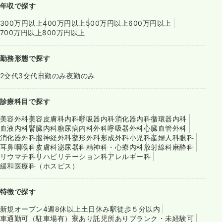
年収で探す
300万円以上
400万円以上
500万円以上
600万円以上
700万円以上
800万円以上
勤務形態で探す
2交代
3交代
日勤のみ
夜勤のみ
診療科目で探す
美容外科
美容皮膚科
内科
呼吸器内科
消化器内科
循環器内科
血液内科
腎臓内科
糖尿病内科
外科
呼吸器外科
心臓血管外科
消化器外科
脳神経外科
整形外科
形成外科
小児科
産婦人科
眼科
耳鼻咽喉科
皮膚科
泌尿器科
精神科・心療内科
放射線科
麻酔科
リウマチ科
リハビリテーション科
アレルギー科
緩和医療科（ホスピス）
特徴で探す
新規オープン
4週8休以上
土日休み
駅徒歩５分以内
車通勤可（駐車場有）
寮あり
託児所あり
ブランク・未経験可