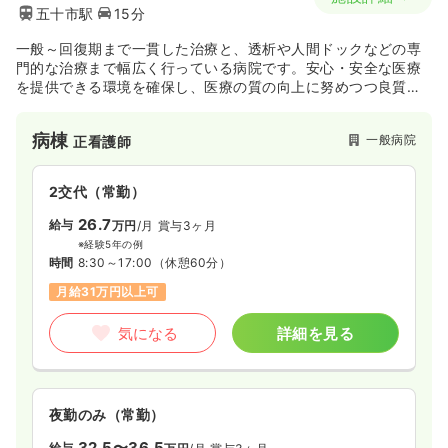
五十市駅
15分
一般～回復期まで一貫した治療と、透析や人間ドックなどの専
門的な治療まで幅広く行っている病院です。安心・安全な医療
を提供できる環境を確保し、医療の質の向上に努めつつ良質な
医療を提供しております。
病棟
一般病院
正看護師
2交代（常勤）
26.7
給与
万円
/月
賞与3ヶ月
※経験5年の例
時間
8:30～17:00
（休憩60分）
月給31万円以上可
気になる
詳細を見る
夜勤のみ（常勤）
32.5〜36.5
給与