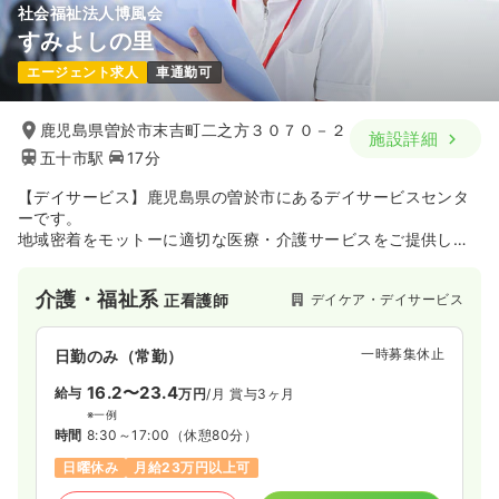
社会福祉法人博風会
すみよしの里
エージェント求人
車通勤可
鹿児島県曽於市末吉町二之方３０７０－２
施設詳細
五十市駅
17分
【デイサービス】鹿児島県の曽於市にあるデイサービスセンタ
ーです。
地域密着をモットーに適切な医療・介護サービスをご提供して
います。
介護・福祉系
デイケア・デイサービス
正看護師
一時募集休止
日勤のみ（常勤）
16.2〜23.4
給与
万円
/月
賞与3ヶ月
※一例
時間
8:30～17:00
（休憩80分）
日曜休み
月給23万円以上可