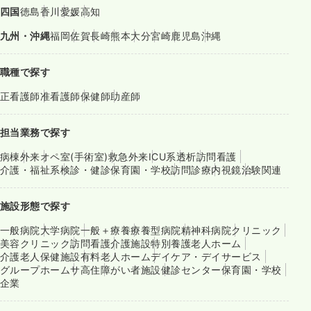
四国
徳島
香川
愛媛
高知
九州・沖縄
福岡
佐賀
長崎
熊本
大分
宮崎
鹿児島
沖縄
職種で探す
正看護師
准看護師
保健師
助産師
担当業務で探す
病棟
外来
オペ室(手術室)
救急外来
ICU系
透析
訪問看護
介護・福祉系
検診・健診
保育園・学校
訪問診療
内視鏡
治験関連
施設形態で探す
一般病院
大学病院
一般＋療養
療養型病院
精神科病院
クリニック
美容クリニック
訪問看護
介護施設
特別養護老人ホーム
介護老人保健施設
有料老人ホーム
デイケア・デイサービス
グループホーム
サ高住
障がい者施設
健診センター
保育園・学校
企業