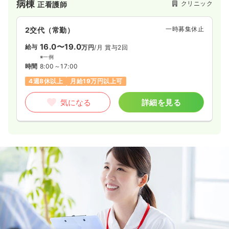
病棟
クリニック
正看護師
一時募集休止
2交代（常勤）
16.0〜19.0
給与
万円
/月
賞与2回
※一例
時間
8:00～17:00
4週8休以上
月給19万円以上可
気になる
詳細を見る