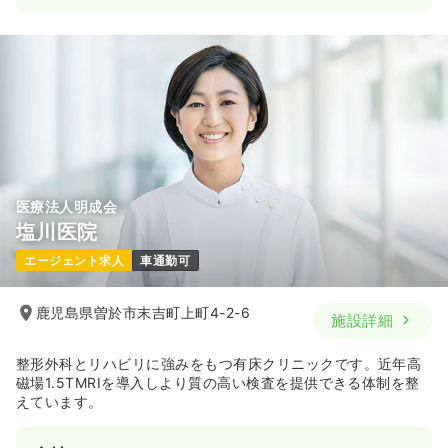
医療法人明成会
塩川医院
エージェント求人
車通勤可
鹿児島県曽於市末吉町上町4-2-6
施設詳細
整形外科とリハビリに強みをもつ有床クリニックです。近年高
磁場1.5TMRIを導入しより質の高い検査を提供できる体制を整
えています。