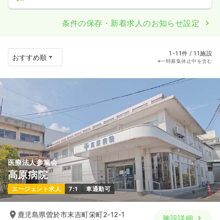
条件の保存・新着求人のお知らせ設定
1-11件 / 11施設
※一時募集休止中を含む
医療法人参篤会
高原病院
エージェント求人
7:1
車通勤可
鹿児島県曽於市末吉町栄町2-12-1
施設詳細