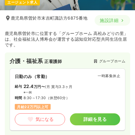
エージェント求人
鹿児島県曽於市末吉町諏訪方6875番地
施設詳細
鹿児島県曽於市に位置する「グループホーム 高松みどりの里」
は、社会福祉法人博寿会が運営する認知症対応型共同生活住居
です。
介護・福祉系
グループホーム
正看護師
一時募集休止
日勤のみ（常勤）
22.4
給与
万円〜
/月
賞与3.3ヶ月
※一例
時間
8:30～17:30
（休憩60分）
月給22万円以上可
気になる
詳細を見る