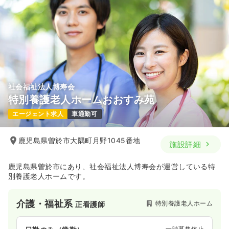
社会福祉法人博寿会
特別養護老人ホームおおすみ苑
エージェント求人
車通勤可
鹿児島県曽於市大隅町月野1045番地
施設詳細
鹿児島県曽於市にあり、社会福祉法人博寿会が運営している特
別養護老人ホームです。
介護・福祉系
特別養護老人ホーム
正看護師
一時募集休止