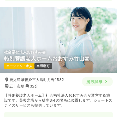
一時募集休止
日勤のみ（常勤）
20.5〜27.5
給与
万円
/月
賞与3.2ヶ月
※一例
時間
8:30～17:00
日祝休み
月給27万円以上可
気になる
詳細を見る
社会福祉法人おおすみ会
透析
一般病院
正看護師
特別養護老人ホームおおすみ竹山園
エージェント求人
車通勤可
一時募集休止
日勤のみ（常勤）
20.8〜27.8
給与
万円
/月
賞与3ヶ月
鹿児島県曽於市大隅町月野1582
施設詳細
※一例
五十市駅
32分
時間
8:00～16:30
（休憩60分）
日曜休み
4週8休以上
月給27万円以上可
【特別養護老人ホーム】社会福祉法人おおすみ会が運営する施
設です。芙蓉之塔から徒歩3分の場所に位置します。ショートス
ティのサービスも提供しています。
気になる
詳細を見る