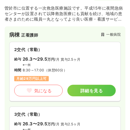
曽於市に位置する一次救急医療施設です。平成15年に夜間急病
センターが設置されて以降救急医療にも貢献を続け、地域の患
者さまのために職員一丸となってより良い医療・看護サービス
の提供に努めております。
病棟
一般病院
正看護師
2交代（常勤）
26.3〜29.5
給与
万円
/月
賞与2.5ヶ月
※一例
時間
8:30～17:00
（休憩60分）
月給29万円以上可
気になる
詳細を見る
3交代（常勤）
26.3〜29.5
給与
万円
/月
賞与2.5ヶ月
※一例