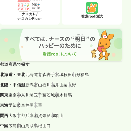
ナスカレ/
看護roo!国試
ナスカレPlus+
都道府県で探す
北海道・東北
北海道
青森
岩手
宮城
秋田
山形
福島
北陸・甲信越
新潟
富山
石川
福井
山梨
長野
関東
東京
神奈川
埼玉
千葉
茨城
栃木
群馬
東海
愛知
岐阜
静岡
三重
関西
大阪
京都
兵庫
滋賀
奈良
和歌山
中国
広島
岡山
鳥取
島根
山口