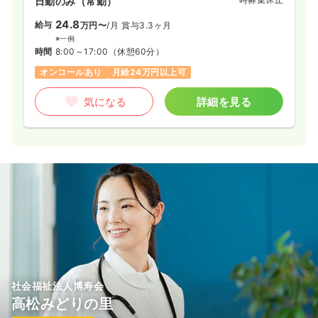
日勤のみ（常勤）
24.8
給与
万円〜
/月
賞与3.3ヶ月
※一例
時間
8:00～17:00
（休憩60分）
オンコールあり
月給24万円以上可
気になる
詳細を見る
社会福祉法人博寿会
高松みどりの里