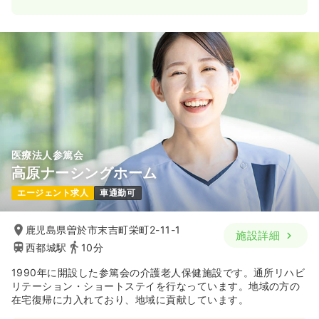
医療法人参篤会
高原ナーシングホーム
エージェント求人
車通勤可
鹿児島県曽於市末吉町栄町2-11-1
施設詳細
西都城駅
10分
1990年に開設した参篤会の介護老人保健施設です。通所リハビ
リテーション・ショートステイを行なっています。地域の方の
在宅復帰に力入れており、地域に貢献しています。