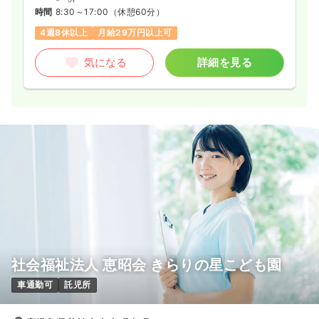
時間
8:30～17:00
（休憩60分）
4週8休以上
月給29万円以上可
気になる
詳細を見る
社会福祉法人 恵昭会 きらりの星こども園
車通勤可
託児所