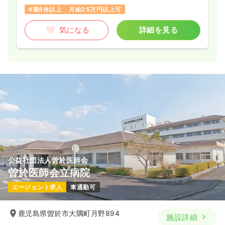
4週8休以上
月給25万円以上可
気になる
詳細を見る
公益社団法人曽於医師会
曽於医師会立病院
エージェント求人
車通勤可
鹿児島県曽於市大隅町月野894
施設詳細