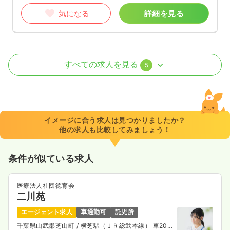
気になる
詳細を見る
病棟
大学病院
助産師
すべての求人を見る
5
一時募集休止
2交代（常勤）
34.9
給与
万円〜
/月
賞与2ヶ月
※一例
イメージに合う求人は見つかりましたか？
時間
8:30～17:30
（休憩60分）
他の求人も比較してみましょう！
4週8休以上
第二新卒可
月給34万円以上可
条件が似ている求人
気になる
詳細を見る
医療法人社団徳育会
二川苑
検診・健診
大学病院
正看護師
エージェント求人
車通勤可
託児所
千葉県山武郡芝山町
/ 横芝駅（ＪＲ総武本線） 車20