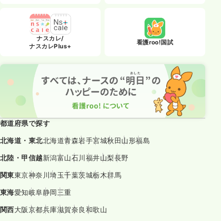
ナスカレ/
看護roo!国試
ナスカレPlus+
都道府県で探す
北海道・東北
北海道
青森
岩手
宮城
秋田
山形
福島
北陸・甲信越
新潟
富山
石川
福井
山梨
長野
関東
東京
神奈川
埼玉
千葉
茨城
栃木
群馬
東海
愛知
岐阜
静岡
三重
関西
大阪
京都
兵庫
滋賀
奈良
和歌山