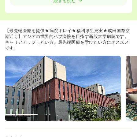
◆国際医療福祉大学の大学院では特定行為看護養成分野、
続きを読む
助産学分野などを学ふこともでき、さらなるスキルアッ
プ、キャリアアップの形成がし易い環境です。
◆世界的に権威のあるドクターは勿論、ハード面も充実し
ており最新の医療機器を多く揃えております。
ダ・ビンチはもちろん、アンギオシステムやトモセラピー
【最先端医療を提供★病院キレイ★福利厚生充実★成田国際空
等も揃えております。
港近く】アジアの世界的ハブ病院を目指す新設大学病院です。
◆キャリアラダー制を採用しており、自身の成長具合によ
キャリアアップしたい方、最先端医療を学びたい方にオススメ
って技術を高める事が可能です。
です。
また既卒の割合が半数以上を占めるなど、大学病院では珍
しく様々なバックグラウンドを持った看護師様が集まって
おります。
≪整った環境で勤務することが可能です≫
◆院内は新しくとても綺麗でホテルを思わせる内装です。
また空港にも近いため、利便性も高く地方から転居されて
くる方も地元に帰りやすい立地です。
≪グーローバルな環境で働きたい方にも◎！国内だけでは
なく、世界各国の患者様を対応します≫
◆一日最大200名の人間ドックに対応可能な日本最大級の
予防医学センターでは、海外からの受診者も積極的に受け
入れる予定です。
また、成田国際空港から直通のバスも運行予定で、今後更