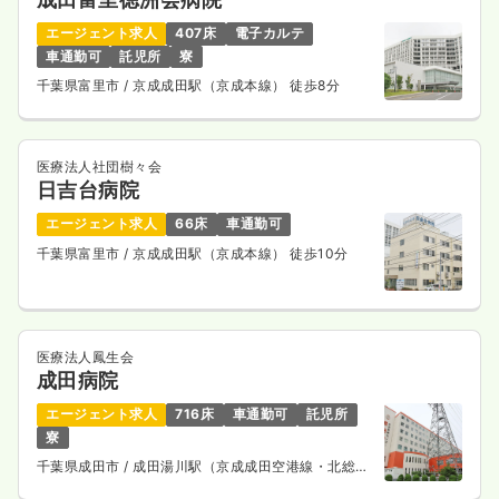
気になる
詳細を見る
エージェント求人
407床
電子カルテ
車通勤可
託児所
寮
千葉県富里市
/ 京成成田駅（京成本線） 徒歩8分
ICU系
大学病院
正看護師
一時募集休止
2交代（常勤）
医療法人社団樹々会
日吉台病院
32.4
給与
万円〜
/月
賞与2回
※一例
エージェント求人
66床
車通勤可
時間
8:30～17:30
（休憩60分）
千葉県富里市
/ 京成成田駅（京成本線） 徒歩10分
4週8休以上
第二新卒可
月給32万円以上可
気になる
詳細を見る
医療法人鳳生会
成田病院
エージェント求人
716床
車通勤可
託児所
救急外来
大学病院
正看護師
寮
千葉県成田市
/ 成田湯川駅（京成成田空港線・北総鉄
一時募集休止
2交代（常勤）
道線） 車7分