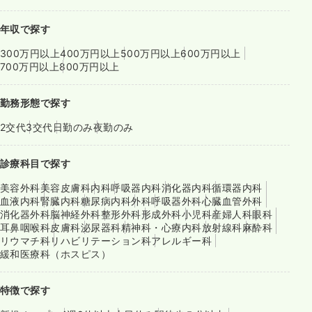
年収で探す
300万円以上
400万円以上
500万円以上
600万円以上
700万円以上
800万円以上
勤務形態で探す
2交代
3交代
日勤のみ
夜勤のみ
診療科目で探す
美容外科
美容皮膚科
内科
呼吸器内科
消化器内科
循環器内科
血液内科
腎臓内科
糖尿病内科
外科
呼吸器外科
心臓血管外科
消化器外科
脳神経外科
整形外科
形成外科
小児科
産婦人科
眼科
耳鼻咽喉科
皮膚科
泌尿器科
精神科・心療内科
放射線科
麻酔科
リウマチ科
リハビリテーション科
アレルギー科
緩和医療科（ホスピス）
特徴で探す