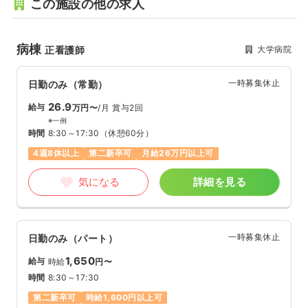
この施設の他の求人
病棟
大学病院
正看護師
一時募集休止
日勤のみ（常勤）
26.9
給与
万円〜
/月
賞与2回
※一例
時間
8:30～17:30
（休憩60分）
4週8休以上
第二新卒可
月給26万円以上可
気になる
詳細を見る
一時募集休止
日勤のみ（パート）
1,650
給与
時給
円〜
時間
8:30～17:30
第二新卒可
時給1,600円以上可