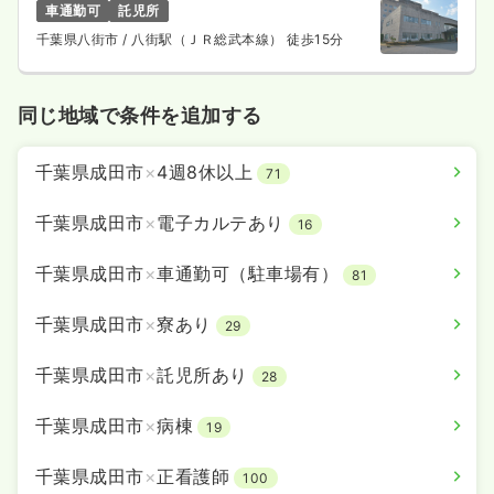
車通勤可
託児所
千葉県八街市
/ 八街駅（ＪＲ総武本線） 徒歩15分
同じ地域で条件を追加する
千葉県成田市
×
4週8休以上
71
千葉県成田市
×
電子カルテあり
16
千葉県成田市
×
車通勤可（駐車場有）
81
千葉県成田市
×
寮あり
29
千葉県成田市
×
託児所あり
28
千葉県成田市
×
病棟
19
千葉県成田市
×
正看護師
100