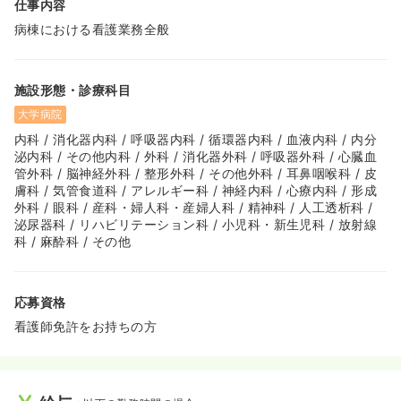
仕事内容
にアジアの世界的ハブ病院として発展していく予定です
◆海外からの患者様には、言語別の国際ラウンジを設置し
病棟における看護業務全般
ており、多言語に対応するスタッフが常駐し、ハラル食に
代表される食の多様性や宗教など文化面にも配慮しながら
対応しています。さらに、プール、ジム、サウナなどを備
施設形態・診療科目
えた健康増進センターでは、医師やメディカルスタッフが
医学的な視点から患者様の健康づくりをサポートできる環
大学病院
境を充実させています。
内科 / 消化器内科 / 呼吸器内科 / 循環器内科 / 血液内科 / 内分
◆看護スタッフにも外国籍の方がいらっしゃり、グローバ
泌内科 / その他内科 / 外科 / 消化器外科 / 呼吸器外科 / 心臓血
ルな雰囲気を感じる事のできる職場です。
管外科 / 脳神経外科 / 整形外科 / その他外科 / 耳鼻咽喉科 / 皮
膚科 / 気管食道科 / アレルギー科 / 神経内科 / 心療内科 / 形成
≪国際医療福祉大学成田病院がある成田市はとても住みや
外科 / 眼科 / 産科・婦人科・産婦人科 / 精神科 / 人工透析科 /
すい街です≫
泌尿器科 / リハビリテーション科 / 小児科・新生児科 / 放射線
◆若い方が多い街です！成田市は、千葉県で浦安に次いで
科 / 麻酔科 / その他
2番目に平均年齢の若い都市です！
・成田空港の周辺にはメーカーをはじめ多くの企業が集ま
っており、その周辺には大きな工業団地や物流団地が存在
します。また、成田空港関連のサービス業も多く、空港関
応募資格
連企業に勤めている人だけでも2万人以上は住んでいると
看護師免許をお持ちの方
いわれています。こうした人たちの多くが、20～40代の
若い世代です。成田市は、千葉県で浦安に次いで2番目に
平均年齢の若い都市でもあります。子育て世代が多く住ん
でいるから、子どもたちが多いというのが成田市の特徴で
す。