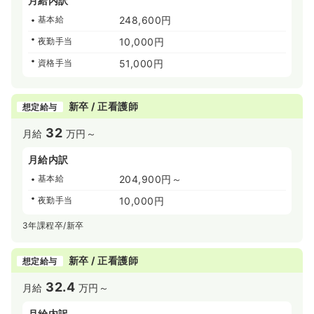
月給内訳
成田空港が開港するちょっと前の1970年ごろからマンショ
ンや一戸建てがたくさん建築され、現在3万人以上の人が
基本給
248,600円
住んでいます。
夜勤手当
10,000円
ニュータウン内には幼稚園や小・中学校、スーパーなどの
商業施設、病院などがあり生活の便が良く、さらに都心へ
資格手当
51,000円
のアクセスもJRと京成で1時間ちょっとと、とても便利な
街です。
新卒 / 正看護師
想定給与
32
月給
万円～
月給内訳
基本給
204,900円～
夜勤手当
10,000円
3年課程卒/新卒
新卒 / 正看護師
想定給与
32.4
月給
万円～
月給内訳