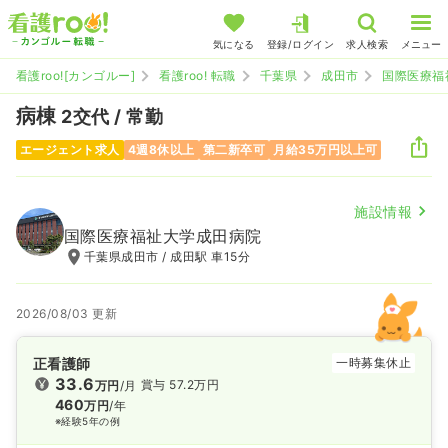
気になる
登録/ログイン
求人検索
メニュー
看護roo![カンゴルー]
看護roo! 転職
千葉県
成田市
国際医療福
病棟
2交代 / 常勤
エージェント求人
4週8休以上
第二新卒可
月給35万円以上可
施設情報
国際医療福祉大学成田病院
千葉県成田市 / 成田駅 車15分
2026/08/03 更新
正看護師
一時募集休止
33.6
賞与 57.2万円
万円
/月
460
万円
/年
※経験5年の例