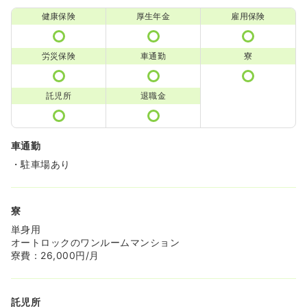
健康保険
厚生年金
雇用保険
労災保険
車通勤
寮
託児所
退職金
車通勤
・駐車場あり
寮
単身用
オートロックのワンルームマンション
寮費：26,000円/月
託児所