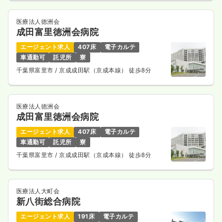
33.1
給与
万円〜
/月
賞与2回
※一例
医療法人徳洲会
時間
8:30～17:30
（休憩60分）
成田富里徳洲会病院
4週8休以上
月給33万円以上可
エージェント求人
407床
電子カルテ
車通勤可
託児所
寮
気になる
詳細を見る
千葉県富里市
/ 京成成田駅（京成本線） 徒歩8分
医療法人徳洲会
成田富里徳洲会病院
エージェント求人
407床
電子カルテ
車通勤可
託児所
寮
千葉県富里市
/ 京成成田駅（京成本線） 徒歩8分
医療法人大町会
新八街総合病院
エージェント求人
191床
電子カルテ