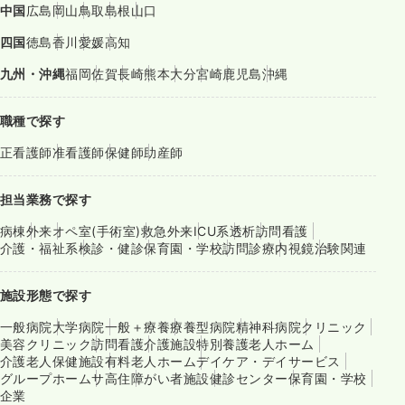
中国
広島
岡山
鳥取
島根
山口
四国
徳島
香川
愛媛
高知
九州・沖縄
福岡
佐賀
長崎
熊本
大分
宮崎
鹿児島
沖縄
職種で探す
正看護師
准看護師
保健師
助産師
担当業務で探す
病棟
外来
オペ室(手術室)
救急外来
ICU系
透析
訪問看護
介護・福祉系
検診・健診
保育園・学校
訪問診療
内視鏡
治験関連
施設形態で探す
一般病院
大学病院
一般＋療養
療養型病院
精神科病院
クリニック
美容クリニック
訪問看護
介護施設
特別養護老人ホーム
介護老人保健施設
有料老人ホーム
デイケア・デイサービス
グループホーム
サ高住
障がい者施設
健診センター
保育園・学校
企業