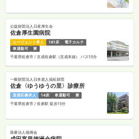
一時募集休止
日勤のみ（常勤）
分
26.9
給与
万円〜
/月
※一例
時間
8:30～17:30
（休憩60分）
公益財団法人日産厚生会
佐倉厚生園病院
日祝休み
4週8休以上
担当業務未経験可
月給26万円以上可
エージェント求人
181床
電子カルテ
車通勤可
寮
気になる
詳細を見る
千葉県佐倉市
/ 京成佐倉駅（京成本線） バス10分
オペ室(手術室)
一般財団法人日本老人福祉財団
大学病院
正看護師
佐倉〈ゆうゆうの里〉診療所
一時募集休止
日勤のみ（常勤）
直接応募求人
14床
車通勤可
寮
千葉県佐倉市
/ 佐倉駅 徒歩15分
27.0
給与
万円〜
/月
賞与52.3万円〜
※一例
時間
8:30～17:30
（休憩60分）
オンコールあり
第二新卒可
月給27万円以上可
医療法人徳洲会
成田富里徳洲会病院