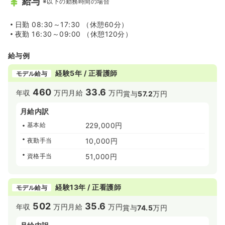
給与
※以下の勤務時間の場合
企業が多いので市の財政にもゆとりがあり、成田市では育
児ママ・パパをサポートする支援制度が充実していること
日勤
08:30～17:30 （休憩60分）
も魅力のひとつです！
夜勤
16:30～09:00 （休憩120分）
◆成田市は、子育てに関する支援制度が充実しています。
給与例
・なんと2018年では、成田市は待機児童0人！！
幼稚園や保育園の数が十分にあります。また市営のこども
経験5年 / 正看護師
モデル給与
館やコミュニティセンターなど遊び場も充実していて、親
子で参加できるお話し会やリトミックなどのイベントが定
460
33.6
年収
万円
月給
万円
賞与
57.2
万円
期的に開催されています。
・病児・病後児保育も充実しております！
月給内訳
成田市では病児・病後児保育事業を3施設で行っており、
定員も6名と結構な人数を受け入れていますので万が一の
基本給
229,000円
ときにも安心できます。
夜勤手当
10,000円
・医療費の一部を助成する医療費助成があり、成田市を含
む千葉県では中学生以下の医療費は各自治体が定めた料金
資格手当
51,000円
で受けることができますが、成田市では200円で受けられ
ます。
経験13年 / 正看護師
モデル給与
◆ニュータウン化され、住みやすい街に整備されておりま
す！
502
35.6
年収
万円
月給
万円
賞与
74.5
万円
・住みやすさが評判の成田市で人気のエリアに成田ニュー
タウンがあります。