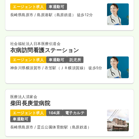
エージェント求人
車通勤可
長崎県島原市
/ 島原港駅（島原鉄道） 徒歩12分
社会福祉法人日本医療伝道会
衣病訪問看護ステーション
エージェント求人
車通勤可
託児所
神奈川県横須賀市
/ 衣笠駅（ＪＲ横須賀線） 徒歩5分
医療法人済家会
柴田長庚堂病院
エージェント求人
104床
電子カルテ
車通勤可
長崎県島原市
/ 霊丘公園体育館駅（島原鉄道）