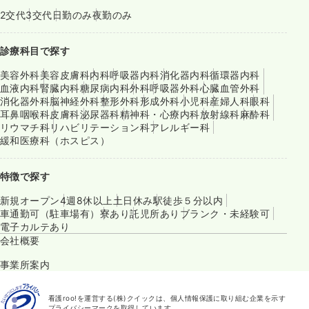
2交代
3交代
日勤のみ
夜勤のみ
診療科目で探す
美容外科
美容皮膚科
内科
呼吸器内科
消化器内科
循環器内科
血液内科
腎臓内科
糖尿病内科
外科
呼吸器外科
心臓血管外科
消化器外科
脳神経外科
整形外科
形成外科
小児科
産婦人科
眼科
耳鼻咽喉科
皮膚科
泌尿器科
精神科・心療内科
放射線科
麻酔科
リウマチ科
リハビリテーション科
アレルギー科
緩和医療科（ホスピス）
特徴で探す
新規オープン
4週8休以上
土日休み
駅徒歩５分以内
車通勤可（駐車場有）
寮あり
託児所あり
ブランク・未経験可
電子カルテあり
会社概要
事業所案内
看護roo!を運営する(株)クイックは、個人情報保護に取り組む企業を示す
プライバシーマークを取得しています。