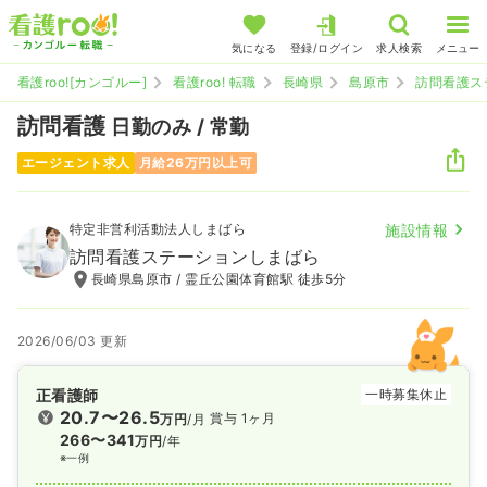
気になる
登録/ログイン
求人検索
メニュー
看護roo![カンゴルー]
看護roo! 転職
長崎県
島原市
訪問看護ス
訪問看護
日勤のみ / 常勤
エージェント求人
月給26万円以上可
特定非営利活動法人しまばら
施設情報
訪問看護ステーションしまばら
長崎県島原市 / 霊丘公園体育館駅 徒歩5分
2026/06/03 更新
正看護師
一時募集休止
20.7〜26.5
賞与 1ヶ月
万円
/月
266〜341
万円
/年
※一例