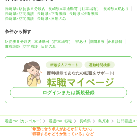
長崎県×駅徒歩５分以内
長崎県×車通勤可（駐車場有）
長崎県×寮あり
長崎県×訪問看護
長崎県×正看護師
長崎県×准看護師
長崎県×訪問看護
長崎県×日勤のみ
条件から探す
駅徒歩５分以内
車通勤可（駐車場有）
寮あり
訪問看護
正看護師
准看護師
訪問看護
日勤のみ
ログインまたは新規登録
看護roo![カンゴルー]
看護roo! 転職
長崎県
島原市
訪問看護ス
「希望に合う求人があるか知りたい」
「転職するかどうか迷っている」など