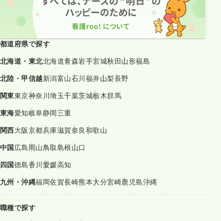
都道府県で探す
北海道・東北
北海道
青森
岩手
宮城
秋田
山形
福島
北陸・甲信越
新潟
富山
石川
福井
山梨
長野
関東
東京
神奈川
埼玉
千葉
茨城
栃木
群馬
東海
愛知
岐阜
静岡
三重
関西
大阪
京都
兵庫
滋賀
奈良
和歌山
中国
広島
岡山
鳥取
島根
山口
四国
徳島
香川
愛媛
高知
九州・沖縄
福岡
佐賀
長崎
熊本
大分
宮崎
鹿児島
沖縄
職種で探す