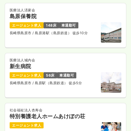
医療法人済家会
島原保養院
エージェント求人
148床
車通勤可
長崎県島原市
/ 島原港駅（島原鉄道） 徒歩10分
医療法人城内会
新生病院
エージェント求人
56床
車通勤可
長崎県島原市
/ 島原駅（島原鉄道） 徒歩5分
社会福祉法人杏寿会
特別養護老人ホームあけぼの荘
エージェント求人