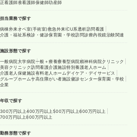
正看護師
准看護師
保健師
助産師
担当業務で探す
病棟
外来
オペ室(手術室)
救急外来
ICU系
透析
訪問看護
介護・福祉系
検診・健診
保育園・学校
訪問診療
内視鏡
治験関連
施設形態で探す
一般病院
大学病院
一般＋療養
療養型病院
精神科病院
クリニック
美容クリニック
訪問看護
介護施設
特別養護老人ホーム
介護老人保健施設
有料老人ホーム
デイケア・デイサービス
グループホーム
サ高住
障がい者施設
健診センター
保育園・学校
企業
年収で探す
300万円以上
400万円以上
500万円以上
600万円以上
700万円以上
800万円以上
勤務形態で探す