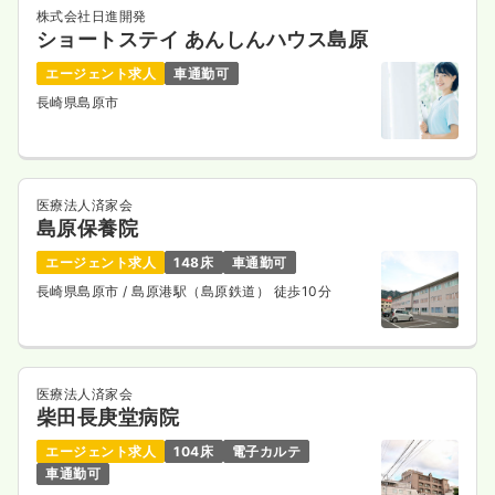
株式会社日進開発
ショートステイ あんしんハウス島原
エージェント求人
車通勤可
長崎県島原市
医療法人済家会
島原保養院
エージェント求人
148床
車通勤可
長崎県島原市
/ 島原港駅（島原鉄道） 徒歩10分
医療法人済家会
柴田長庚堂病院
エージェント求人
104床
電子カルテ
車通勤可