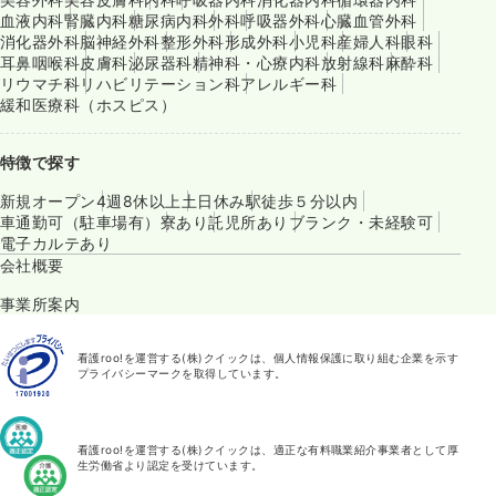
血液内科
腎臓内科
糖尿病内科
外科
呼吸器外科
心臓血管外科
消化器外科
脳神経外科
整形外科
形成外科
小児科
産婦人科
眼科
耳鼻咽喉科
皮膚科
泌尿器科
精神科・心療内科
放射線科
麻酔科
リウマチ科
リハビリテーション科
アレルギー科
緩和医療科（ホスピス）
特徴で探す
新規オープン
4週8休以上
土日休み
駅徒歩５分以内
車通勤可（駐車場有）
寮あり
託児所あり
ブランク・未経験可
電子カルテあり
会社概要
事業所案内
看護roo!を運営する(株)クイックは、個人情報保護に取り組む企業を示す
プライバシーマークを取得しています。
看護roo!を運営する(株)クイックは、適正な有料職業紹介事業者として厚
生労働省より認定を受けています。