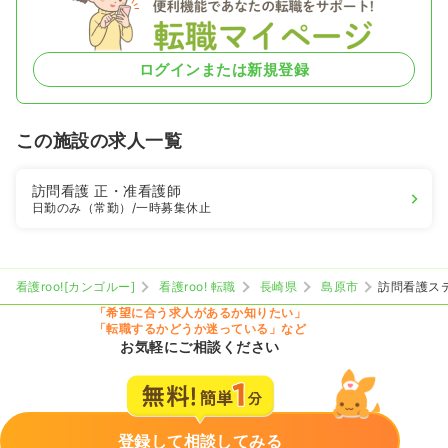
ログインまたは新規登録
この施設の求人一覧
訪問看護
正・准看護師
日勤のみ（常勤）
/一時募集休止
看護roo![カンゴルー]
看護roo! 転職
長崎県
島原市
訪問看護ス
「希望に合う求人があるか知りたい」
「転職するかどうか迷っている」など
お気軽にご相談ください
登録して相談してみる