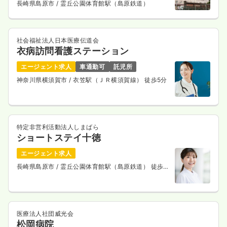
長崎県島原市
/ 霊丘公園体育館駅（島原鉄道）
社会福祉法人日本医療伝道会
衣病訪問看護ステーション
エージェント求人
車通勤可
託児所
神奈川県横須賀市
/ 衣笠駅（ＪＲ横須賀線） 徒歩5分
特定非営利活動法人しまばら
ショートステイ十徳
エージェント求人
長崎県島原市
/ 霊丘公園体育館駅（島原鉄道） 徒歩6
分
医療法人社団威光会
松岡病院