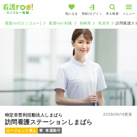
気になる
登録/ログイン
求人検索
メニュー
看護roo![カンゴルー]
看護roo! 転職
長崎県
島原市
訪問看護ス
2026/06/16更新
特定非営利活動法人しまばら
訪問看護ステーションしまばら
エージェント求人
寮
車通勤可