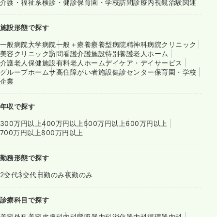
介護・福祉系
検診・健診
保育園・学校
訪問診療
内視鏡
治験関連
施設形態で探す
一般病院
大学病院
一般＋療養
療養型病院
精神科病院
クリニック
美容クリニック
訪問看護
介護施設
特別養護老人ホーム
介護老人保健施設
有料老人ホーム
デイケア・デイサービス
グループホーム
サ高住
障がい者施設
健診センター
保育園・学校
企業
年収で探す
300万円以上
400万円以上
500万円以上
600万円以上
700万円以上
800万円以上
勤務形態で探す
2交代
3交代
日勤のみ
夜勤のみ
診療科目で探す
美容外科
美容皮膚科
内科
呼吸器内科
消化器内科
循環器内科