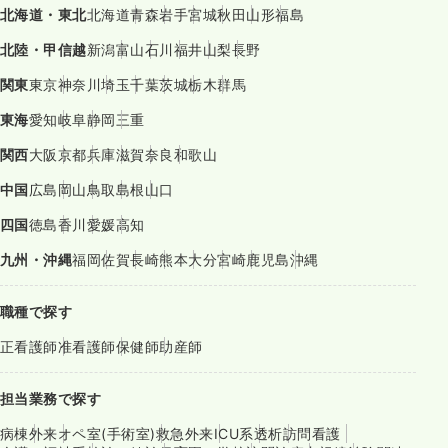
北海道・東北
北海道
青森
岩手
宮城
秋田
山形
福島
北陸・甲信越
新潟
富山
石川
福井
山梨
長野
関東
東京
神奈川
埼玉
千葉
茨城
栃木
群馬
東海
愛知
岐阜
静岡
三重
関西
大阪
京都
兵庫
滋賀
奈良
和歌山
中国
広島
岡山
鳥取
島根
山口
四国
徳島
香川
愛媛
高知
九州・沖縄
福岡
佐賀
長崎
熊本
大分
宮崎
鹿児島
沖縄
職種で探す
正看護師
准看護師
保健師
助産師
担当業務で探す
病棟
外来
オペ室(手術室)
救急外来
ICU系
透析
訪問看護