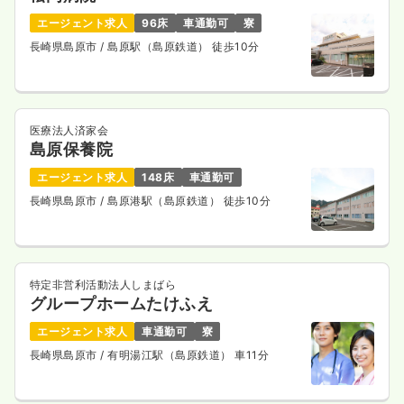
エージェント求人
96床
車通勤可
寮
長崎県島原市
/ 島原駅（島原鉄道） 徒歩10分
医療法人済家会
島原保養院
エージェント求人
148床
車通勤可
長崎県島原市
/ 島原港駅（島原鉄道） 徒歩10分
特定非営利活動法人しまばら
グループホームたけふえ
エージェント求人
車通勤可
寮
長崎県島原市
/ 有明湯江駅（島原鉄道） 車11分