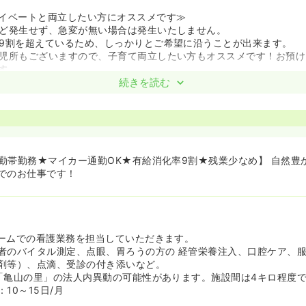
イベートと両立したい方にオススメです≫
ど発生せず、急変が無い場合は発生いたしません。
9割を超えているため、しっかりとご希望に沿うことが出来ます。
児所もございますので、子育て両立したい方もオススメです！お預け
す。
続きを読む
勤帯勤務★マイカー通勤OK★有給消化率9割★残業少なめ】 自然豊
でのお仕事です！
ームでの看護業務を担当していただきます。
者のバイタル測定、点眼、胃ろうの方の 経管栄養注入、口腔ケア、
剤等）、点滴、受診の付き添いなど。
「亀山の里」の法人内異動の可能性があります。施設間は4キロ程度
10～15日/月