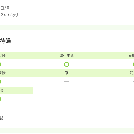
日/月
2回/2ヶ月
・待遇
保険
厚生年金
雇
保険
寮
託
職金
能