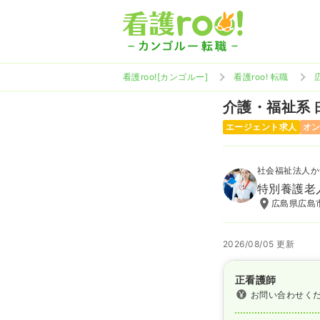
看護roo![カンゴルー]
看護roo! 転職
介護・福祉系
エージェント求人
オ
社会福祉法人か
特別養護老
広島県広島市
2026/08/05 更新
正看護師
お問い合わせく