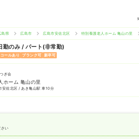
広島県
広島市
広島市安佐北区
特別養護老人ホーム 亀山の里
日勤のみ / パート(非常勤)
ンコールあり
ブランク可
新卒可
つぎ会
人ホーム 亀山の里
安佐北区 / あき亀山駅 車10分
ださい