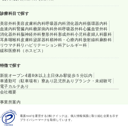
診療科目で探す
美容外科
美容皮膚科
内科
呼吸器内科
消化器内科
循環器内科
血液内科
腎臓内科
糖尿病内科
外科
呼吸器外科
心臓血管外科
消化器外科
脳神経外科
整形外科
形成外科
小児科
産婦人科
眼科
耳鼻咽喉科
皮膚科
泌尿器科
精神科・心療内科
放射線科
麻酔科
リウマチ科
リハビリテーション科
アレルギー科
緩和医療科（ホスピス）
特徴で探す
新規オープン
4週8休以上
土日休み
駅徒歩５分以内
車通勤可（駐車場有）
寮あり
託児所あり
ブランク・未経験可
電子カルテあり
会社概要
事業所案内
看護roo!を運営する(株)クイックは、個人情報保護に取り組む企業を示す
プライバシーマークを取得しています。