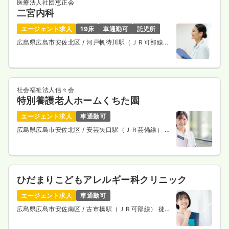
医療法人社団恵正会
二宮内科
エージェント求人
19床
車通勤可
託児所
広島県広島市安佐北区
/ 河戸帆待川駅（ＪＲ可部線）
徒歩10分
社会福祉法人信々会
特別養護老人ホームくちた園
エージェント求人
車通勤可
広島県広島市安佐北区
/ 安芸矢口駅（ＪＲ芸備線） 徒
歩15分
ひだまりこどもアレルギー科クリニック
エージェント求人
車通勤可
広島県広島市安佐南区
/ 古市橋駅（ＪＲ可部線） 徒歩
14分