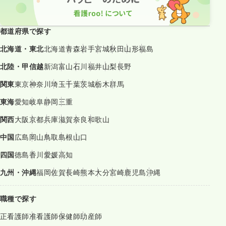
都道府県で探す
北海道・東北
北海道
青森
岩手
宮城
秋田
山形
福島
北陸・甲信越
新潟
富山
石川
福井
山梨
長野
関東
東京
神奈川
埼玉
千葉
茨城
栃木
群馬
東海
愛知
岐阜
静岡
三重
関西
大阪
京都
兵庫
滋賀
奈良
和歌山
中国
広島
岡山
鳥取
島根
山口
四国
徳島
香川
愛媛
高知
九州・沖縄
福岡
佐賀
長崎
熊本
大分
宮崎
鹿児島
沖縄
職種で探す
正看護師
准看護師
保健師
助産師