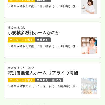
広島県広島市安佐南区
/ 古市橋駅（ＪＲ可部線） 徒歩
6分
株式会社松広
小規模多機能ホームなのか
エージェント求人
車通勤可
広島県広島市安佐南区
/ 古市橋駅（ＪＲ可部線） 徒歩
2分
社会福祉法人三篠会
特別養護老人ホーム リアライヴ高陽
エージェント求人
車通勤可
託児所
広島県広島市安佐北区
/ 上深川駅（ＪＲ芸備線） 車5
分