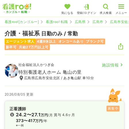
気になる
登録/ログイン
求人検索
メニュー
看護roo![カンゴルー]
看護roo! 転職
広島県
広島市
広島市安佐
介護・福祉系
日勤のみ / 常勤
エージェント求人
4週8休以上
オンコールあり
ブランク可
新卒可
月給27万円以上可
社会福祉法人かつぎ会
施設情報
特別養護老人ホーム 亀山の里
広島県広島市安佐北区 / あき亀山駅 車10分
2026/08/05 更新
正看護師
募集中
24.2〜27.1
賞与 4.6ヶ月
万円
/月
373〜417
万円
/年
※一例