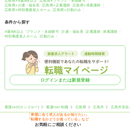
広島県×4週8休以上
広島県×ブランク・未経験可
広島県×介護・福祉系
広島県×正看護師
広島県×准看護師
広島県×特別養護老人ホーム
広島県×日勤のみ
条件から探す
4週8休以上
ブランク・未経験可
介護・福祉系
正看護師
准看護師
特別養護老人ホーム
日勤のみ
ログインまたは新規登録
看護roo![カンゴルー]
看護roo! 転職
広島県
広島市
広島市安佐
「希望に合う求人があるか知りたい」
「転職するかどうか迷っている」など
お気軽にご相談ください