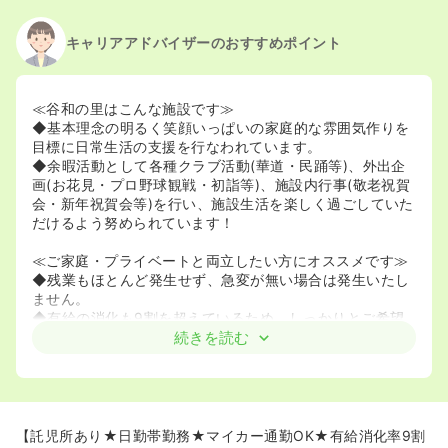
キャリアアドバイザーのおすすめポイント
≪谷和の里はこんな施設です≫
◆基本理念の明るく笑顔いっぱいの家庭的な雰囲気作りを
目標に日常生活の支援を行なわれています。
◆余暇活動として各種クラブ活動(華道・民踊等)、外出企
画(お花見・プロ野球観戦・初詣等)、施設内行事(敬老祝賀
会・新年祝賀会等)を行い、施設生活を楽しく過ごしていた
だけるよう努められています！
≪ご家庭・プライベートと両立したい方にオススメです≫
◆残業もほとんど発生せず、急変が無い場合は発生いたし
ません。
◆有給の消化も9割を超えているため、しっかりとご希望
に沿うことが出来ます。
続きを読む
◆提携してい託児所もございますので、子育て両立したい
方もオススメです！お預けしながら勤務することが出来ま
す。
【託児所あり★日勤帯勤務★マイカー通勤OK★有給消化率9割