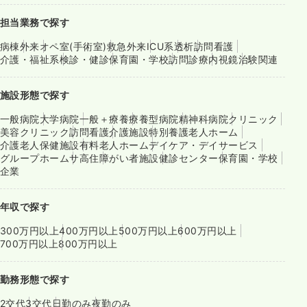
担当業務で探す
病棟
外来
オペ室(手術室)
救急外来
ICU系
透析
訪問看護
介護・福祉系
検診・健診
保育園・学校
訪問診療
内視鏡
治験関連
施設形態で探す
一般病院
大学病院
一般＋療養
療養型病院
精神科病院
クリニック
美容クリニック
訪問看護
介護施設
特別養護老人ホーム
介護老人保健施設
有料老人ホーム
デイケア・デイサービス
グループホーム
サ高住
障がい者施設
健診センター
保育園・学校
企業
年収で探す
300万円以上
400万円以上
500万円以上
600万円以上
700万円以上
800万円以上
勤務形態で探す
2交代
3交代
日勤のみ
夜勤のみ